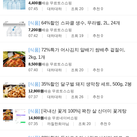
4,400원
배송 무료
토스쇼핑
07:45
대하대하
조회 20
추천 0
[식품]
64%할인 스파클 생수, 무라벨, 2L, 24개
7,200원
배송 무료
토스쇼핑
07:42
대하대하
조회 19
추천 0
[식품]
72%특가 어사김치 알배기 쌈배추 겉절이,
2kg, 1개
8,500원
배송 무료
토스쇼핑
07:40
대하대하
조회 20
추천 0
[식품]
35%할인 달구벌 돼지 생막창 세트, 500g, 2봉
12,900원
배송 무료
토스쇼핑
07:37
대하대하
조회 26
추천 0
[식품]
[국내산 꽃게 100%] 꽉찬 살 산더미 꽃게탕
14,900원
배송 무료
네이버쇼핑
07:35
까칠한희야님
조회 20
추천 0