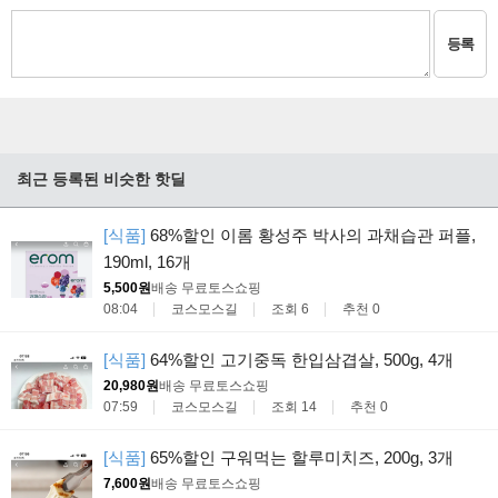
등록
최근 등록된 비슷한 핫딜
[식품]
68%할인 이롬 황성주 박사의 과채습관 퍼플,
190ml, 16개
5,500원
배송 무료
토스쇼핑
08:04
코스모스길
조회 6
추천 0
[식품]
64%할인 고기중독 한입삼겹살, 500g, 4개
20,980원
배송 무료
토스쇼핑
07:59
코스모스길
조회 14
추천 0
[식품]
65%할인 구워먹는 할루미치즈, 200g, 3개
7,600원
배송 무료
토스쇼핑