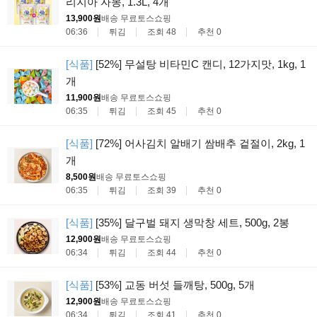
리지아 자몽, 1.3L, 4개
13,900원
배송 무료
토스쇼핑
06:36
튀김
조회 48
추천 0
[식품]
[52%] 무설탕 비타민C 캔디, 12가지맛, 1kg, 1
개
11,900원
배송 무료
토스쇼핑
06:35
튀김
조회 45
추천 0
[식품]
[72%] 어사김치 알배기 쌈배추 겉절이, 2kg, 1
개
8,500원
배송 무료
토스쇼핑
06:35
튀김
조회 39
추천 0
[식품]
[35%] 달구벌 돼지 생막창 세트, 500g, 2봉
12,900원
배송 무료
토스쇼핑
06:34
튀김
조회 44
추천 0
[식품]
[53%] 교동 버섯 들깨탕, 500g, 5개
12,900원
배송 무료
토스쇼핑
06:34
튀김
조회 41
추천 0