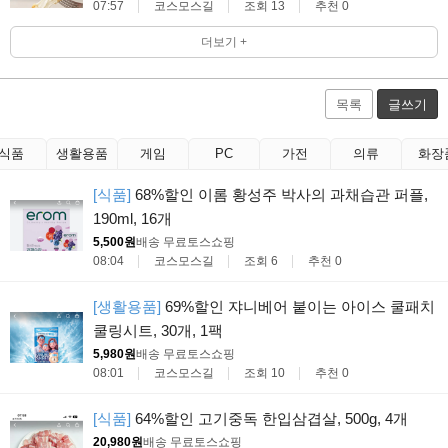
07:57
코스모스길
조회 13
추천 0
더보기 +
목록
글쓰기
식품
생활용품
게임
PC
가전
의류
화장
[식품]
68%할인 이롬 황성주 박사의 과채습관 퍼플,
190ml, 16개
5,500원
배송 무료
토스쇼핑
08:04
코스모스길
조회 6
추천 0
[생활용품]
69%할인 쟈니베어 붙이는 아이스 쿨패치
쿨링시트, 30개, 1팩
5,980원
배송 무료
토스쇼핑
08:01
코스모스길
조회 10
추천 0
[식품]
64%할인 고기중독 한입삼겹살, 500g, 4개
20,980원
배송 무료
토스쇼핑