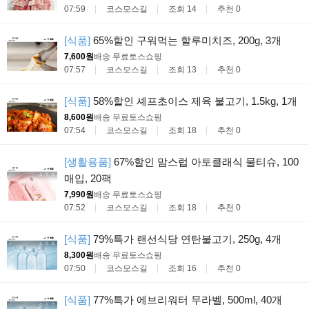
07:59
코스모스길
조회 14
추천 0
[식품]
65%할인 구워먹는 할루미치즈, 200g, 3개
7,600원
배송 무료
토스쇼핑
07:57
코스모스길
조회 13
추천 0
[식품]
58%할인 셰프초이스 제육 불고기, 1.5kg, 1개
8,600원
배송 무료
토스쇼핑
07:54
코스모스길
조회 18
추천 0
[생활용품]
67%할인 맘스럽 아토클래식 물티슈, 100
매입, 20팩
7,990원
배송 무료
토스쇼핑
07:52
코스모스길
조회 18
추천 0
[식품]
79%특가 랜선식당 연탄불고기, 250g, 4개
8,300원
배송 무료
토스쇼핑
07:50
코스모스길
조회 16
추천 0
[식품]
77%특가 에브리워터 무라벨, 500ml, 40개