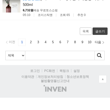
500ml
6,732원
배송 무료
토스쇼핑
05:10
조이스틱맨
조회 65
추천 0
목록
글쓰기
이전
1
2
3
4
5
6
7
8
9
10
다음
로그인
PC화면
퀵링크
설정
청소년보호정책
이용약관
개인정보처리방침
▲
불법촬영물신고안내
(주)
인
벤