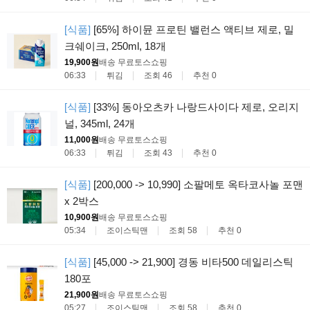
[식품]
[65%] 하이뮨 프로틴 밸런스 액티브 제로, 밀
크쉐이크, 250ml, 18개
19,900원
배송 무료
토스쇼핑
06:33
튀김
조회 46
추천 0
[식품]
[33%] 동아오츠카 나랑드사이다 제로, 오리지
널, 345ml, 24개
11,000원
배송 무료
토스쇼핑
06:33
튀김
조회 43
추천 0
[식품]
[200,000 -> 10,990] 소팔메토 옥타코사놀 포맨
x 2박스
10,900원
배송 무료
토스쇼핑
05:34
조이스틱맨
조회 58
추천 0
[식품]
[45,000 -> 21,900] 경동 비타500 데일리스틱
180포
21,900원
배송 무료
토스쇼핑
05:27
조이스틱맨
조회 58
추천 0