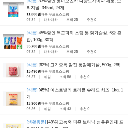
[식품]
33%힐인 동아오츠카 나랑드사이다 제로, 오
리지널, 345ml, 24개
11,000원
배송 무료
토스쇼핑
07:34
대하대하
조회 25
추천 0
[식품]
45%할인 득근파티 스팀 통 닭가슴살, 6종 혼
합, 100g, 30팩
35,700원
배송 무료
토스쇼핑
07:32
대하대하
조회 25
추천 0
[식품]
[63%] 고기중독 칼집 통갈매기살, 500g, 2팩
15,490원
배송 무료
토스쇼핑
06:37
튀김
조회 58
추천 0
[식품]
[45%] 이스트밸리 트리플 슈레드 치즈, 1kg, 1
개
13,900원
배송 무료
토스쇼핑
06:36
튀김
조회 43
추천 0
[생활용품]
[48%] 고농축 피죤 보타닉 섬유유연제 프