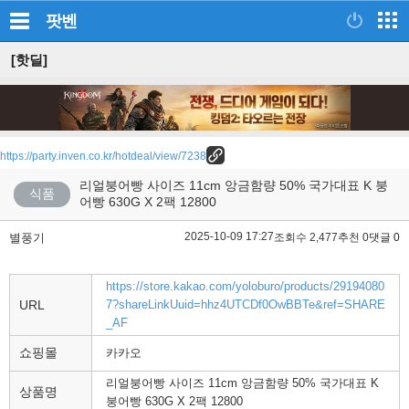
팟벤
[핫딜]
https://party.inven.co.kr/hotdeal/view/7238
리얼붕어빵 사이즈 11cm 앙금함량 50% 국가대표 K 붕
식품
어빵 630G X 2팩 12800
2025-10-09 17:27
별풍기
조회수 2,477
추천 0
댓글 0
https://store.kakao.com/yoloburo/products/29194080
URL
7?shareLinkUuid=hhz4UTCDf0OwBBTe&ref=SHARE
_AF
쇼핑몰
카카오
리얼붕어빵 사이즈 11cm 앙금함량 50% 국가대표 K
상품명
붕어빵 630G X 2팩 12800