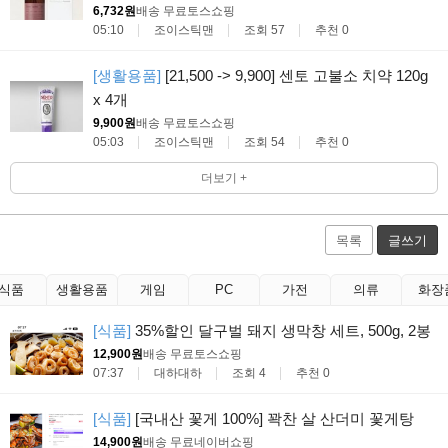
6,732원
배송 무료
토스쇼핑
05:10
조이스틱맨
조회 57
추천 0
[생활용품]
[21,500 -> 9,900] 센토 고불소 치약 120g
x 4개
9,900원
배송 무료
토스쇼핑
05:03
조이스틱맨
조회 54
추천 0
더보기 +
목록
글쓰기
식품
생활용품
게임
PC
가전
의류
화장
[식품]
35%할인 달구벌 돼지 생막창 세트, 500g, 2봉
12,900원
배송 무료
토스쇼핑
07:37
대하대하
조회 4
추천 0
[식품]
[국내산 꽃게 100%] 꽉찬 살 산더미 꽃게탕
14,900원
배송 무료
네이버쇼핑