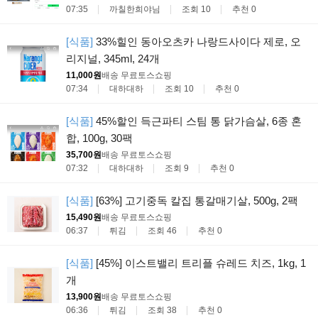
07:35
까칠한희야님
조회 10
추천 0
[식품]
33%힐인 동아오츠카 나랑드사이다 제로, 오
리지널, 345ml, 24개
11,000원
배송 무료
토스쇼핑
07:34
대하대하
조회 10
추천 0
[식품]
45%할인 득근파티 스팀 통 닭가슴살, 6종 혼
합, 100g, 30팩
35,700원
배송 무료
토스쇼핑
07:32
대하대하
조회 9
추천 0
[식품]
[63%] 고기중독 칼집 통갈매기살, 500g, 2팩
15,490원
배송 무료
토스쇼핑
06:37
튀김
조회 46
추천 0
[식품]
[45%] 이스트밸리 트리플 슈레드 치즈, 1kg, 1
개
13,900원
배송 무료
토스쇼핑
06:36
튀김
조회 38
추천 0