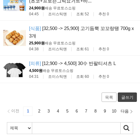
(초코+프로즌그릭요거트+바...
24,900원
배송 무료
토스쇼핑
04:45
조이스틱맨
조회 52
추천 0
[식품]
[32,500 -> 25,900] 고기듬뿍 꼬꼬랑땡 700g x
3개
25,900원
배송 무료
토스쇼핑
04:38
조이스틱맨
조회 61
추천 0
[의류]
[12,900 -> 4,500] 30수 반팔티셔츠 L
4,500원
배송 무료
토스쇼핑
04:31
조이스틱맨
조회 60
추천 0
목록
글쓰기
이전
1
2
3
4
5
6
7
8
9
10
다음