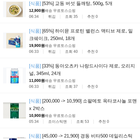
[식품]
[53%] 교동 버섯 들깨탕, 500g, 5개
12,900원
배송 무료
토스쇼핑
06:34
튀김
조회 35
추천 0
[식품]
[65%] 하이뮨 프로틴 밸런스 액티브 제로, 밀
크쉐이크, 250ml, 18개
19,900원
배송 무료
토스쇼핑
06:33
튀김
조회 40
추천 0
[식품]
[33%] 동아오츠카 나랑드사이다 제로, 오리지
널, 345ml, 24개
11,000원
배송 무료
토스쇼핑
06:33
튀김
조회 37
추천 0
[식품]
[200,000 -> 10,990] 소팔메토 옥타코사놀 포맨
x 2박스
10,900원
배송 무료
토스쇼핑
05:34
조이스틱맨
조회 53
추천 0
[식품]
[45,000 -> 21,900] 경동 비타500 데일리스틱