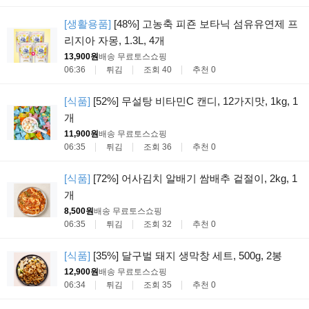
[생활용품]
[48%] 고농축 피죤 보타닉 섬유유연제 프
리지아 자몽, 1.3L, 4개
13,900원
배송 무료
토스쇼핑
06:36
튀김
조회 40
추천 0
[식품]
[52%] 무설탕 비타민C 캔디, 12가지맛, 1kg, 1
개
11,900원
배송 무료
토스쇼핑
06:35
튀김
조회 36
추천 0
[식품]
[72%] 어사김치 알배기 쌈배추 겉절이, 2kg, 1
개
8,500원
배송 무료
토스쇼핑
06:35
튀김
조회 32
추천 0
[식품]
[35%] 달구벌 돼지 생막창 세트, 500g, 2봉
12,900원
배송 무료
토스쇼핑
06:34
튀김
조회 35
추천 0