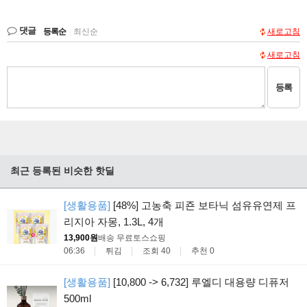
댓글
등록순
|
최신순
새로고침
새로고침
등록
최근 등록된 비슷한 핫딜
[생활용품]
[48%] 고농축 피죤 보타닉 섬유유연제 프
리지아 자몽, 1.3L, 4개
13,900원
배송 무료
토스쇼핑
06:36
튀김
조회 40
추천 0
[생활용품]
[10,800 -> 6,732] 루엘디 대용량 디퓨저
500ml