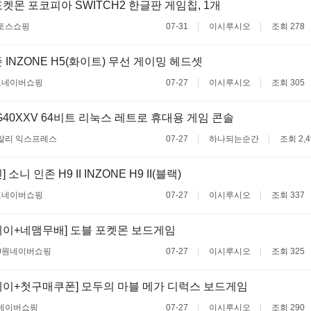
켓몬 포코피아 SWITCH2 한글판 게임칩, 1개
토스쇼핑
07-31
이시루시오
조회 278
 INZONE H5(화이트) 무선 게이밍 헤드셋
료
네이버쇼핑
07-27
이시루시오
조회 305
RG40XXV 64비트 리눅스 레트로 휴대용 게임 콘솔
알리 익스프레스
07-27
하나되는순간
조회 2,4
소니 인존 H9 II INZONE H9 II(블랙)
료
네이버쇼핑
07-27
이시루시오
조회 337
이+네맴무배] 도블 포켓몬 보드게임
0원
네이버쇼핑
07-27
이시루시오
조회 325
이+첫구매쿠폰] 모두의 마블 메가 디럭스 보드게임
네이버쇼핑
07-27
이시루시오
조회 290