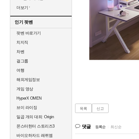
더보기
인기 팟벤
팟벤 바로가기
치지직
차벤
걸그룹
여행
해외게임정보
게임 영상
HyperX OMEN
브이 라이징
목록
신고
일곱 개의 대죄: Origin
댓글
몬스터헌터 스토리즈3
등록순
|
최신순
바이오하자드 레퀴엠