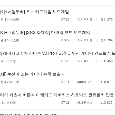
이+네맴무배] 우노 카드게임 보드게임
0원
네이버쇼핑
07-27
이시루시오
조회 276
이+네맴무배] [SNS 화제작] 다빈치 코드 보드게임
0원
네이버쇼핑
07-27
이시루시오
조회 299
] 레이저코리아 라이주 V3 Pro PS5/PC 무선 게이밍 컨트롤러 
료
네이버쇼핑
07-23
이시루시오
조회 458
대] 쿠션이 있는 게이밍 손목 보호대
0원
네이버쇼핑
07-11
리비아크스
조회 890
리아 키츠네 버튼식 아케이드 레버리스 히트박스 컨트롤러 단품
료
네이버쇼핑
07-11
이시루시오
조회 812