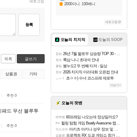
새로고침
2000이니
·
100베니
새로고침
등록
오늘의 치지직
오늘의 SOOP
26년 7월 팔로우 상승량 TOP 30 - 월간 치지직
잡담
목록
글쓰기
룩삼 니니 초대석 안내
정보
봉누도2 두 번째 티저 - 일상
클립
2026 치지직 이리대회 오픈컵 안내
정보
상품권
기타
초ㅇㅎ) 수녀 코스프레 제로투
ㅗㅜㅑ
더보기+
추천 0
오늘의 팟벤
이패드 무선 블루투
60프레임 나오는데 정상일까요?
레퀴엠
힐링 탐험 게임 Bearly Awesome 챕터 1 트레일러
PV
추천 0
아키츠 아키나 성우 정보 및 주요 필모
아스오라
프로젝트 RX 도쿄 게임쇼 참가 결정
섭컬겜