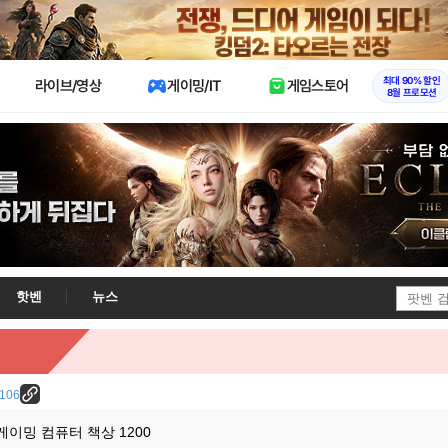
X
최대 90% 할인
라이브/영상
게이밍/IT
게임스토어
8월 프로모션
핫벤
뉴스
7106
게이밍 컴퓨터 책상 1200