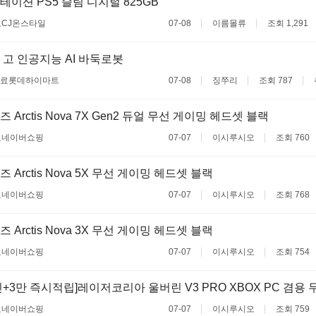
이션 PS5 슬림 디지털 825GB
료
CJ온스타일
07-08
이름몰류
조회 1,291
고 인공지능 AI 바둑로봇
무료
롯데하이마트
07-08
징쭈리
조회 787
Arctis Nova 7X Gen2 듀얼 무선 게이밍 헤드셋 블랙
료
네이버쇼핑
07-07
이시루시오
조회 760
Arctis Nova 5X 무선 게이밍 헤드셋 블랙
료
네이버쇼핑
07-07
이시루시오
조회 768
Arctis Nova 3X 무선 게이밍 헤드셋 블랙
료
네이버쇼핑
07-07
이시루시오
조회 754
+3만 즉시적립]레이저코리아 울버린 V3 PRO XBOX PC 겸용 무
료
네이버쇼핑
07-07
이시루시오
조회 759