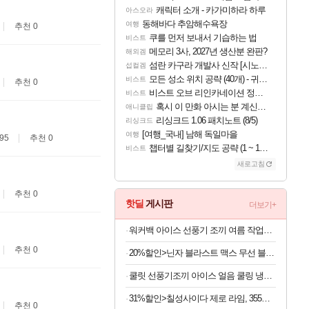
캐릭터 소개 - 카가미하라 하루
아스오라
동해바다 추암해수욕장
여행
추천 0
쿠를 먼저 보내서 기습하는 법
비스트
메모리 3사, 2027년 생산분 완판?
해외겜
섬란 카구라 개발사 신작 [시노비 넥서스] 연내 출시 예정
섭컬겜
모든 성소 위치 공략 (40개) - 귀환한 영혼 도전과제
비스트
추천 0
비스트 오브 리인카네이션 정보/공략글 모음
비스트
혹시 이 만화 아시는 분 계신가요
애니클립
리싱크드 1.06 패치노트 (8/5)
리싱크드
[여행_국내] 남해 독일마을
여행
95
추천 0
챕터별 길찾기/지도 공략 (1 ~ 12장)
비스트
새로고침
추천 0
핫딜
게시판
더보기+
워커백 아이스 선풍기 조끼 여름 작업복 폭염 냉풍 쿨 낚시 등산 캠핑 에어컨조끼(아이스팩포함)
추천 0
20%할인>닌자 블라스트 맥스 무선 블렌더 BC251KR, 플래티넘실버, 1개
쿨릿 선풍기조끼 아이스 얼음 쿨링 냉풍 여름 조끼
31%할인>칠성사이다 제로 라임, 355ml, 48개
추천 0