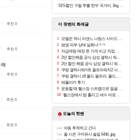
51%할인 구팔 투쁠 한우 국거리, 1kg, 1개
추천 0
이 팟벤의 화제글
1
모델은 역시 리센느 나랑스 사이드 1.25L 1박스
2
밤샘 피부 상태 실화냐ㅋㅋ
추천 0
3
자급제랑 매장 폰 가격 비교 직접 안가도 되네요
4
2만 할인해줌 공식 삼성 갤럭시 워치9 크림, 40mm, 블루투스
5
2만 할인 해줌 공식 삼성 갤럭시 워치9 실버, 44mm, 블루투스
블랙
6
쿠팡 갤럭시워치9, 울트라워치2 사전구매 혜택 받아보세요
추천 0
7
쿠팡 갤럭시 z8 폴드 울트라, 폴드, 플립 사전예약
8
레플리카 후기
9
운동할 때 헬스장 스트랩으로 얼굴 만졌다가 볼 뒤집어짐
10
헬스장에서 땀 흘리고 세수 바로 안 하면 트러블 나냐?
추천 0
오늘의 핫벤
추천 0
야동 투척하고 간다
LoL
올 시즌 구마유시 솔킬 64회..jpg
LoL