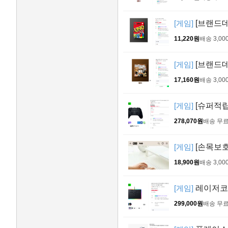
[게임]
[브랜드데
11,220원
배송 3,00
[게임]
[브랜드데
17,160원
배송 3,00
[게임]
[슈퍼적립
278,070원
배송 무
[게임]
[손목보호
18,900원
배송 3,00
[게임]
레이저코
299,000원
배송 무