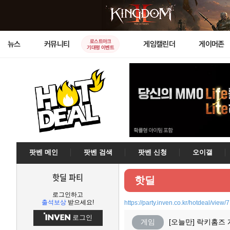
로스트아크
뉴스
커뮤니티
게임캘린더
게이머존
기대평 이벤트
팟벤 메인
팟벤 검색
팟벤 신청
오이갤
핫딜 파티
핫딜
로그인하고
출석보상
받으세요!
https://party.inven.co.kr/hotdeal/view/
로그인
게임
[오늘만] 락키홈즈 