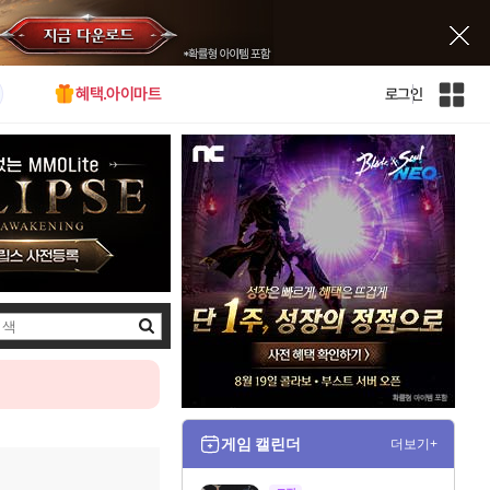
혜택.아이마트
로그인
인
벤
전
체
사
이
트
맵
검
색
게임 캘린더
더보기+