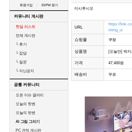
회원가입
ID/PW 찾기
이시루시오
커뮤니티 게시판
https://link
핫딜 리스트
URL
isting_ui
전체 게시판
쇼핑몰
쿠팡
└
후기
상품명
[오늘만] 락키
└
잡담
└
질문
가격
47,400원
└
지난공지
배송비
무료
공통 커뮤니티
오픈 이슈 갤러리
오늘의 핫벤
오늘의 팟벤
AI 그림 그리기
PC 견적 게시판