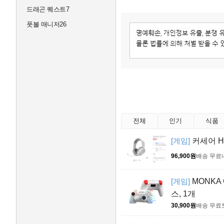
드래곤 퀘스트7
풋볼 매니저26
전체
인기
식품
[게임]
커세어 H
96,900원
배송 무료
[게임]
MONKA
스, 1개
30,900원
배송 무료