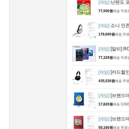
[게임]
닌텐도 포
77,500원
배송 무료
[게임]
소니 인존
179,000원
배송 무
[게임]
[알리] 
77,329원
배송 무료
[게임]
[카드할인] 
435,530원
배송 무
[게임]
[브랜드데
17,820원
배송 3,00
[게임]
[브랜드데
50,160원
배송 무료