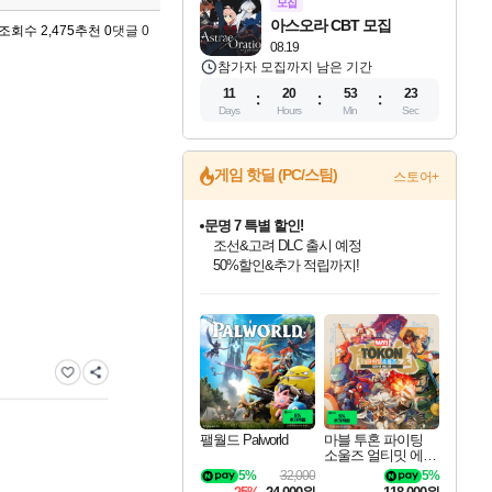
모집
아스오라 CBT 모집
조회수 2,475
추천 0
댓글 0
08.19
참가자 모집까지 남은 기간
11
20
53
22
Days
Hours
Min
Sec
게임 핫딜 (PC/스팀)
스토어+
문명 7 특별 할인!
조선&고려 DLC 출시 예정
50%할인&추가 적립까지!
인벤게임즈 8월 특별 할인!
드래곤소드: 어웨이크닝 입점!
마블 투혼 파이팅 소울즈 정식출시!
귀무자: 검의 길 예약 판매 중!
비스트 오브 리인카네이션 정식 출시!
커세어 코브 출시 기념 할인!
더 렐릭 퍼스트 가디언 정식 출시
베데스다 40주년 기념 할인 중!
캡콤 프렌차이즈 할인 진행 중!
캡콤 일부 상품 상시 할인
스타워즈 은하계 레이서
로블록스 기프트 카드 공식 입점
인기 퍼블리셔 모음!
스팀으로 만나는 드래곤소드!
마블 히어로 총 출동&화려한 격투!
10% 할인과
게임프릭 신작 IP
해적'섬'을 발전시키자!
설화x하드코어 액션!
베데스다의 명작들을
몬헌, 바하 등 인기 IP를
몬헌 와일즈 & 드래곤즈 도그마2
인벤게임즈에서 10% 추가 적립
Robux를 가장 안전하고
최대 90% 할인가를 만나보세요!
네이버혜택과 함께 만나보세요!
네이버 포인트 혜택까지!
이니&베니 혜택까지!
네이버 혜택가와 함께 예약하세요!
할인&네이버혜택으로 만나보세요!
네이버페이 혜택과 만나보세요!
40주년 프로모션으로 만나보세요!
할인가에 만나보세요!
일부 에디션 상시 할인!
혜택으로 예약 판매 중
편안하게 충전하세요
팰월드 Palworld
마블 투혼 파이팅
소울즈 얼티밋 에디
션 MARVEL Tokon
5%
32,000
5%
Fighting Souls Ultima