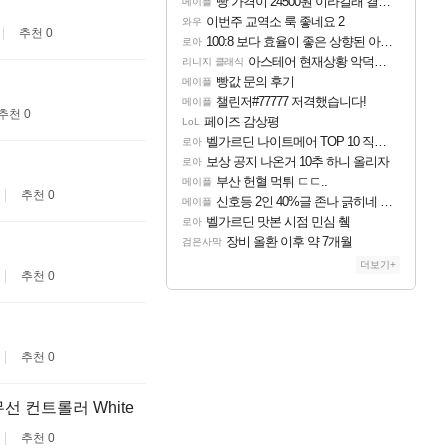
빵 가격이 24500원 이라길래 결제 취소하고 나왔다
메이플
이번주 교역소 룩 좋네요 2
와우
추천 0
100:8 보다 효율이 좋은 상향된 아제나 ㄷㄷ
로아
아스테어 현재상황 악덕작업장몰락
리니지 클래식
빵값 문의 후기
메이플
챌린저#77777 저격했습니다!
메이플
추천 0
페이즈 감상평
LoL
벨가르딘 나이트메어 TOP 10 직업별 분포
로아
보상 공지 나온거 10추 하니 올리자
로아
부산 헌혈 먹튀 ㄷㄷ..
메이플
추천 0
신호등 2인 40%글 존나 긁히네 씨발
메이플
벨가르딘 맛본 시점 민심 췤
로아
장비 올환 이후 약 7개월
검은사막
더보기+
추천 0
추천 0
선 컨트롤러 White
추천 0