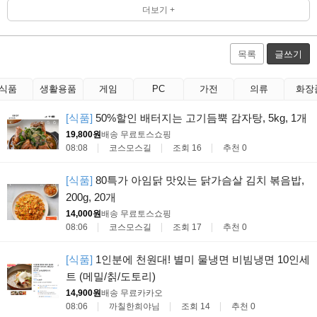
더보기 +
목록
글쓰기
식품
생활용품
게임
PC
가전
의류
화장
[식품]
50%할인 배터지는 고기듬뿍 감자탕, 5kg, 1개
19,800원
배송 무료
토스쇼핑
08:08
코스모스길
조회 16
추천 0
[식품]
80특가 아임닭 맛있는 닭가슴살 김치 볶음밥,
200g, 20개
14,000원
배송 무료
토스쇼핑
08:06
코스모스길
조회 17
추천 0
[식품]
1인분에 천원대! 별미 물냉면 비빔냉면 10인세
트 (메밀/칡/도토리)
14,900원
배송 무료
카카오
08:06
까칠한희야님
조회 14
추천 0