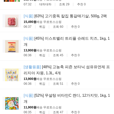
07:32
대하대하
조회 29
추천 0
[식품]
[63%] 고기중독 칼집 통갈매기살, 500g, 2팩
15,490원
배송 무료
토스쇼핑
06:37
튀김
조회 60
추천 0
[식품]
[45%] 이스트밸리 트리플 슈레드 치즈, 1kg, 1
개
13,900원
배송 무료
토스쇼핑
06:36
튀김
조회 45
추천 0
[생활용품]
[48%] 고농축 피죤 보타닉 섬유유연제 프
리지아 자몽, 1.3L, 4개
13,900원
배송 무료
토스쇼핑
06:36
튀김
조회 51
추천 0
[식품]
[52%] 무설탕 비타민C 캔디, 12가지맛, 1kg, 1
개
11,900원
배송 무료
토스쇼핑
06:35
튀김
조회 47
추천 0