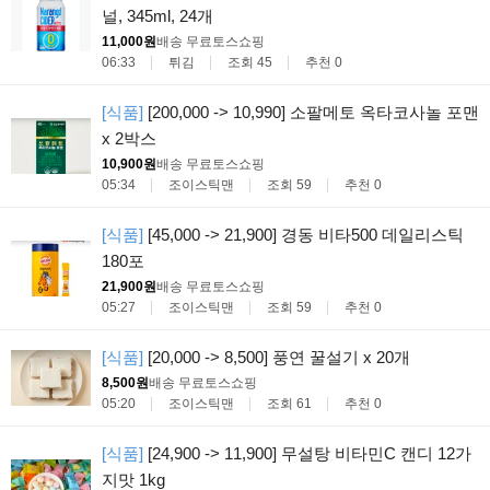
널, 345ml, 24개
11,000원
배송 무료
토스쇼핑
06:33
튀김
조회 45
추천 0
[식품]
[200,000 -> 10,990] 소팔메토 옥타코사놀 포맨
x 2박스
10,900원
배송 무료
토스쇼핑
05:34
조이스틱맨
조회 59
추천 0
[식품]
[45,000 -> 21,900] 경동 비타500 데일리스틱
180포
21,900원
배송 무료
토스쇼핑
05:27
조이스틱맨
조회 59
추천 0
[식품]
[20,000 -> 8,500] 풍연 꿀설기 x 20개
8,500원
배송 무료
토스쇼핑
05:20
조이스틱맨
조회 61
추천 0
[식품]
[24,900 -> 11,900] 무설탕 비타민C 캔디 12가
지맛 1kg