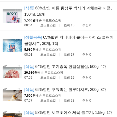
[식품]
68%할인 이롬 황성주 박사의 과채습관 퍼플,
190ml, 16개
5,500원
배송 무료
토스쇼핑
08:04
코스모스길
조회 15
추천 0
[생활용품]
69%할인 쟈니베어 붙이는 아이스 쿨패치
쿨링시트, 30개, 1팩
5,980원
배송 무료
토스쇼핑
08:01
코스모스길
조회 17
추천 0
[식품]
64%할인 고기중독 한입삼겹살, 500g, 4개
20,980원
배송 무료
토스쇼핑
07:59
코스모스길
조회 19
추천 0
[식품]
65%할인 구워먹는 할루미치즈, 200g, 3개
7,600원
배송 무료
토스쇼핑
07:57
코스모스길
조회 23
추천 0
[식품]
58%할인 셰프초이스 제육 불고기, 1.5kg, 1개