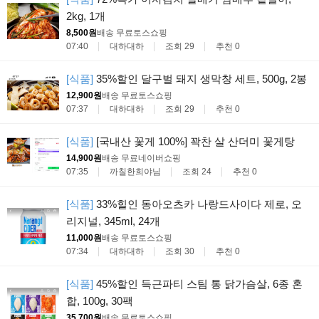
2kg, 1개
8,500원
배송 무료
토스쇼핑
07:40
대하대하
조회 29
추천 0
[식품]
35%할인 달구벌 돼지 생막창 세트, 500g, 2봉
12,900원
배송 무료
토스쇼핑
07:37
대하대하
조회 29
추천 0
[식품]
[국내산 꽃게 100%] 꽉찬 살 산더미 꽃게탕
14,900원
배송 무료
네이버쇼핑
07:35
까칠한희야님
조회 24
추천 0
[식품]
33%힐인 동아오츠카 나랑드사이다 제로, 오
리지널, 345ml, 24개
11,000원
배송 무료
토스쇼핑
07:34
대하대하
조회 30
추천 0
[식품]
45%할인 득근파티 스팀 통 닭가슴살, 6종 혼
합, 100g, 30팩
35,700원
배송 무료
토스쇼핑