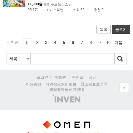
11,900원
배송 무료
토스쇼핑
05:17
조이스틱맨
조회 69
추천 0
목록
글쓰기
이전
1
2
3
4
5
6
7
8
9
10
다음
로그인
PC화면
퀵링크
설정
청소년보호정책
이용약관
개인정보처리방침
▲
불법촬영물신고안내
(주)
인
벤