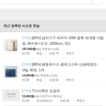
최근 등록된 비슷한 핫딜
[기타]
[60%] 삼익가구 빅라지 1000 광폭 초대형 서랍
장, 화이트+오크, 1000mm, 5단
197,000원
배송 무료
토스쇼핑
01:48
튀김
조회 75
추천 0
[기타]
[86%] 광동초이스 광옥고스틱 산삼배양근,
10g, 30포, 1개
14,900원
배송 무료
토스쇼핑
01:38
튀김
조회 81
추천 0
[기타]
T다이렉트 요금제
15,000원
배송 무료
T다이렉트샵
01:36
꺽지100마리
조회 86
추천 0