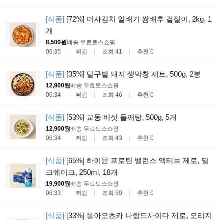
[식품]
[72%] 어사김치 알배기 쌈배추 겉절이, 2kg, 1
개
8,500원
배송 무료
토스쇼핑
06:35
튀김
조회 41
추천 0
[식품]
[35%] 달구벌 돼지 생막창 세트, 500g, 2봉
12,900원
배송 무료
토스쇼핑
06:34
튀김
조회 46
추천 0
[식품]
[53%] 교동 버섯 들깨탕, 500g, 5개
12,900원
배송 무료
토스쇼핑
06:34
튀김
조회 43
추천 0
[식품]
[65%] 하이뮨 프로틴 밸런스 액티브 제로, 밀
크쉐이크, 250ml, 18개
19,900원
배송 무료
토스쇼핑
06:33
튀김
조회 50
추천 0
[식품]
[33%] 동아오츠카 나랑드사이다 제로, 오리지