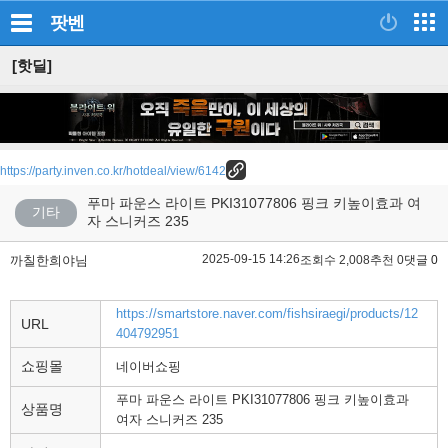
팟벤
[핫딜]
https://party.inven.co.kr/hotdeal/view/6142
푸마 파운스 라이트 PKI31077806 핑크 키높이효과 여
기타
자 스니커즈 235
2025-09-15 14:26
까칠한희야님
조회수 2,008
추천 0
댓글 0
https://smartstore.naver.com/fishsiraegi/products/12
URL
404792951
쇼핑몰
네이버쇼핑
푸마 파운스 라이트 PKI31077806 핑크 키높이효과
상품명
여자 스니커즈 235