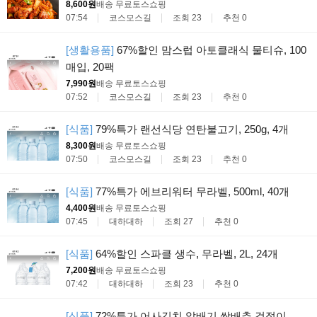
8,600원
배송 무료
토스쇼핑
07:54
코스모스길
조회 23
추천 0
[생활용품]
67%할인 맘스럽 아토클래식 물티슈, 100
매입, 20팩
7,990원
배송 무료
토스쇼핑
07:52
코스모스길
조회 23
추천 0
[식품]
79%특가 랜선식당 연탄불고기, 250g, 4개
8,300원
배송 무료
토스쇼핑
07:50
코스모스길
조회 23
추천 0
[식품]
77%특가 에브리워터 무라벨, 500ml, 40개
4,400원
배송 무료
토스쇼핑
07:45
대하대하
조회 27
추천 0
[식품]
64%할인 스파클 생수, 무라벨, 2L, 24개
7,200원
배송 무료
토스쇼핑
07:42
대하대하
조회 23
추천 0
[식품]
72%특가 어사김치 알배기 쌈배추 겉절이,