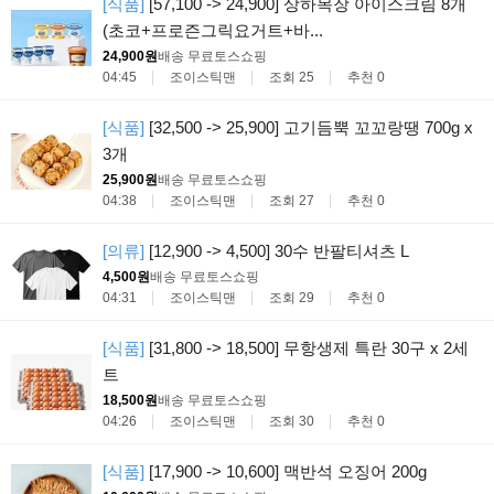
[식품]
[57,100 -> 24,900] 상하목장 아이스크림 8개
(초코+프로즌그릭요거트+바...
24,900원
배송 무료
토스쇼핑
04:45
조이스틱맨
조회 25
추천 0
[식품]
[32,500 -> 25,900] 고기듬뿍 꼬꼬랑땡 700g x
3개
25,900원
배송 무료
토스쇼핑
04:38
조이스틱맨
조회 27
추천 0
[의류]
[12,900 -> 4,500] 30수 반팔티셔츠 L
4,500원
배송 무료
토스쇼핑
04:31
조이스틱맨
조회 29
추천 0
[식품]
[31,800 -> 18,500] 무항생제 특란 30구 x 2세
트
18,500원
배송 무료
토스쇼핑
04:26
조이스틱맨
조회 30
추천 0
[식품]
[17,900 -> 10,600] 맥반석 오징어 200g