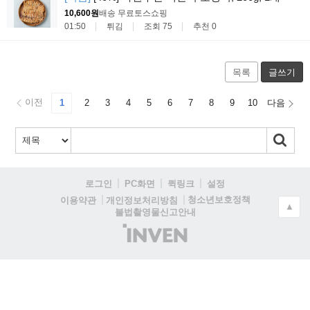
10,600원
배송 무료
토스쇼핑
01:50
튀김
조회 75
추천 0
목록
글쓰기
이전
1
2
3
4
5
6
7
8
9
10
다음
로그인
PC화면
퀵링크
설정
청소년보호정책
이용약관
개인정보처리방침
▲
불법촬영물신고안내
(주)
인
벤