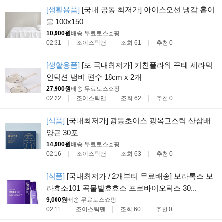
[생활용품]
[국내 공동 최저가] 아이스오션 냉감 홑이
불 100x150
10,900원
배송 무료
토스쇼핑
02:31
조이스틱맨
조회 61
추천 0
[생활용품]
[또 국내최저가] 키친플라워 꾸테 세라믹
인덕션 냄비 편수 18cm x 2개
27,900원
배송 무료
토스쇼핑
02:22
조이스틱맨
조회 62
추천 0
[식품]
[국내최저가] 광동초이스 광옥고스틱 산삼배
양근 30포
14,900원
배송 무료
토스쇼핑
02:16
조이스틱맨
조회 63
추천 0
[식품]
[국내최저가 / 2개부터 무료배송] 보라톡스 보
라효소101 곡물발효효소 프로바이오틱스 30...
9,000원
배송 무료
토스쇼핑
02:11
조이스틱맨
조회 60
추천 0