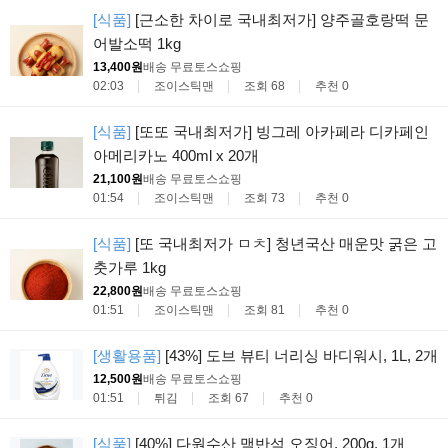
[식품]
[근소한 차이로 국내최저가] 양주골호랑떡 문
어발소떡 1kg
13,400원
배송 무료
토스쇼핑
02:03
조이스틱맨
조회 68
추천 0
[식품]
[또또 국내최저가] 빙그레 아카페라 디카페인
아메리카노 400ml x 20개
21,100원
배송 무료
토스쇼핑
01:54
조이스틱맨
조회 73
추천 0
[식품]
[또 국내최저가 ㅁㅊ] 청년국산 매운맛 굵은 고
춧가루 1kg
22,800원
배송 무료
토스쇼핑
01:51
조이스틱맨
조회 81
추천 0
[생활용품]
[43%] 도브 뷰티 너리싱 바디워시, 1L, 2개
12,500원
배송 무료
토스쇼핑
01:51
튀김
조회 67
추천 0
[식품]
[40%] 다원수산 맥반석 오징어, 200g, 1개