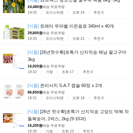
24,480원
배송 무료
쿠팡
19:35
조이스틱맨
조회 24
추천 0
[식품]
토레타 무라벨 이온음료 340ml x 40개
29,800원
배송 무료
쿠팡
19:33
조이스틱맨
조회 21
추천 0
[식품]
[26년첫수확]초특가 산지직송 해남 꿀고구마
3kg
16,920원
배송 무료
쿠팡
19:32
기랑
조회 17
추천 0
[식품]
쏜리서치 S.A.T 캡슐 60정 x 2개
86,850원
배송 무료
쿠팡
19:31
조이스틱맨
조회 18
추천 0
[식품]
[26년 첫수확]초특가 산지직송 고당도 딱복 차
돌복숭아, 1박스, 2kg (9-10과)
16,200원
배송 무료
쿠팡
19:30
기랑
조회 23
추천 0