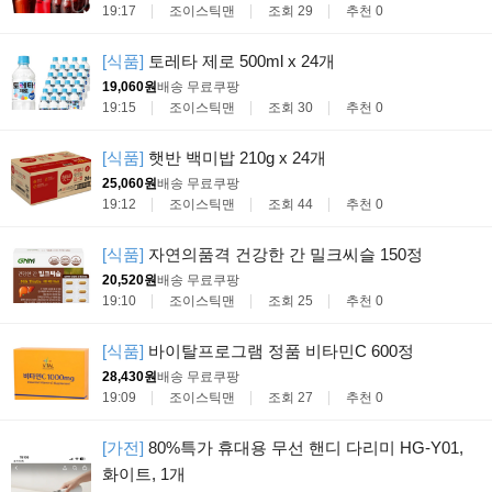
19:17
조이스틱맨
조회 29
추천 0
[식품]
토레타 제로 500ml x 24개
19,060원
배송 무료
쿠팡
19:15
조이스틱맨
조회 30
추천 0
[식품]
햇반 백미밥 210g x 24개
25,060원
배송 무료
쿠팡
19:12
조이스틱맨
조회 44
추천 0
[식품]
자연의품격 건강한 간 밀크씨슬 150정
20,520원
배송 무료
쿠팡
19:10
조이스틱맨
조회 25
추천 0
[식품]
바이탈프로그램 정품 비타민C 600정
28,430원
배송 무료
쿠팡
19:09
조이스틱맨
조회 27
추천 0
[가전]
80%특가 휴대용 무선 핸디 다리미 HG-Y01,
화이트, 1개