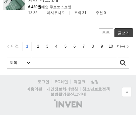
6,430원
배송 무료
토스쇼핑
18:35
이시루시오
조회 31
추천 0
목록
글쓰기
이전
1
2
3
4
5
6
7
8
9
10
다음
로그인
PC화면
퀵링크
설정
청소년보호정책
이용약관
개인정보처리방침
▲
불법촬영물신고안내
(주)
인
벤