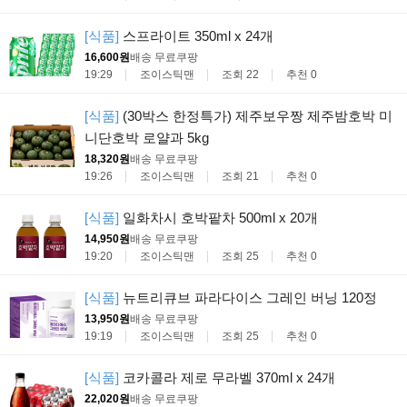
[식품]
스프라이트 350ml x 24개
16,600원
배송 무료
쿠팡
19:29
조이스틱맨
조회 22
추천 0
[식품]
(30박스 한정특가) 제주보우짱 제주밤호박 미
니단호박 로얄과 5kg
18,320원
배송 무료
쿠팡
19:26
조이스틱맨
조회 21
추천 0
[식품]
일화차시 호박팥차 500ml x 20개
14,950원
배송 무료
쿠팡
19:20
조이스틱맨
조회 25
추천 0
[식품]
뉴트리큐브 파라다이스 그레인 버닝 120정
13,950원
배송 무료
쿠팡
19:19
조이스틱맨
조회 25
추천 0
[식품]
코카콜라 제로 무라벨 370ml x 24개
22,020원
배송 무료
쿠팡