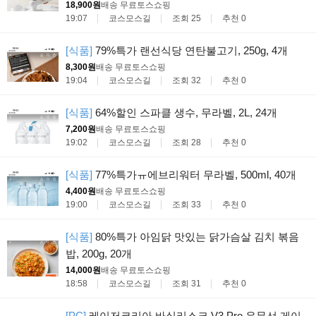
18,900원
배송 무료
토스쇼핑
19:07
코스모스길
조회 25
추천 0
[식품]
79%특가 랜선식당 연탄불고기, 250g, 4개
8,300원
배송 무료
토스쇼핑
19:04
코스모스길
조회 32
추천 0
[식품]
64%할인 스파클 생수, 무라벨, 2L, 24개
7,200원
배송 무료
토스쇼핑
19:02
코스모스길
조회 28
추천 0
[식품]
77%특가ㅠ에브리워터 무라벨, 500ml, 40개
4,400원
배송 무료
토스쇼핑
19:00
코스모스길
조회 33
추천 0
[식품]
80%특가 아임닭 맛있는 닭가슴살 김치 볶음
밥, 200g, 20개
14,000원
배송 무료
토스쇼핑
18:58
코스모스길
조회 31
추천 0
[PC]
레이저코리아 바실리스크 V3 Pro 유무선 게이