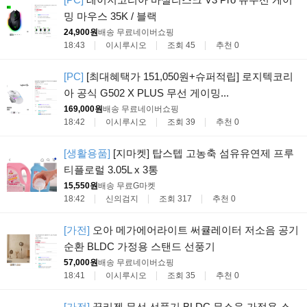
밍 마우스 35K / 블랙
24,900원
배송 무료
네이버쇼핑
18:43
이시루시오
조회 45
추천 0
[PC]
[최대혜택가 151,050원+슈퍼적립] 로지텍코리
아 공식 G502 X PLUS 무선 게이밍...
169,000원
배송 무료
네이버쇼핑
18:42
이시루시오
조회 39
추천 0
[생활용품]
[지마켓] 탑스텝 고농축 섬유유연제 프루
티플로럴 3.05L x 3통
15,550원
배송 무료
G마켓
18:42
신의검지
조회 317
추천 0
[가전]
오아 메가에어라이트 써큘레이터 저소음 공기
순환 BLDC 가정용 스탠드 선풍기
57,000원
배송 무료
네이버쇼핑
18:41
이시루시오
조회 35
추천 0
[가전]
끌리젠 무선 선풍기 BLDC 무소음 가정용 스