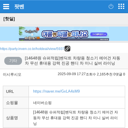
팟벤
[핫딜]
https://party.inven.co.kr/hotdeal/view/5937
[14648원 슈퍼적립]벤딕트 차량용 청소기 에어건 자동
기타
차 무선 휴대용 강력 진공 핸디 차 미니 실버 라이닝
2025-09-09 17:27
이시루시오
조회수 2,165
추천 0
댓글 0
URL
https://naver.me/GxLA4sM9
쇼핑몰
네이버쇼핑
[14648원 슈퍼적립]벤딕트 차량용 청소기 에어건 자
상품명
동차 무선 휴대용 강력 진공 핸디 차 미니 실버 라이
닝