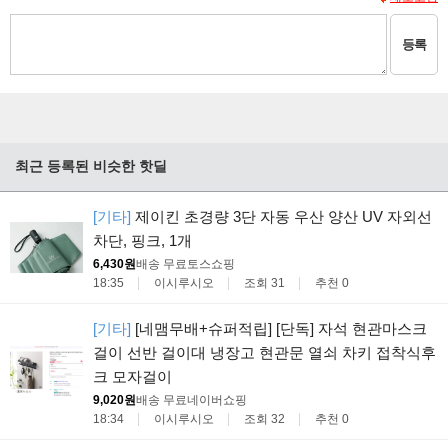
등록
최근 등록된 비슷한 핫딜
[기타]
제이킨 초경량 3단 자동 우산 양산 UV 자외선
차단, 핑크, 1개
6,430원
배송 무료
토스쇼핑
18:35
이시루시오
조회 31
추천 0
[기타]
[네맴무배+슈퍼적립] [단독] 자석 현관마스크
걸이 선반 걸이대 냉장고 현관문 열쇠 차키 접착식후
크 모자걸이
9,020원
배송 무료
네이버쇼핑
18:34
이시루시오
조회 32
추천 0