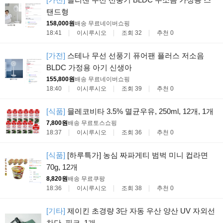
탠드형
158,000원
배송 무료
네이버쇼핑
18:41
이시루시오
조회 32
추천 0
[가전]
스테나 무선 선풍기 퓨어팬 플러스 저소음
BLDC 가정용 아기 신생아
155,800원
배송 무료
네이버쇼핑
18:40
이시루시오
조회 39
추천 0
[식품]
믈레코비타 3.5% 멸균우유, 250ml, 12개, 1개
7,800원
배송 무료
토스쇼핑
18:37
이시루시오
조회 36
추천 0
[식품]
[하루특가] 농심 짜파게티 범벅 미니 컵라면
70g, 12개
8,820원
배송 무료
쿠팡
18:36
이시루시오
조회 38
추천 0
[기타]
제이킨 초경량 3단 자동 우산 양산 UV 자외선
차단, 핑크, 1개