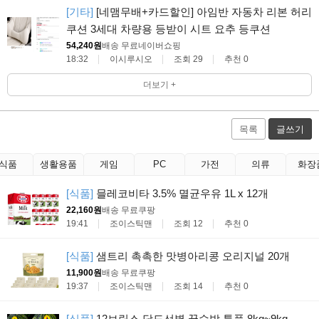
[기타]
[네맴무배+카드할인] 아임반 자동차 리본 허리
쿠션 3세대 차량용 등받이 시트 요추 등쿠션
54,240원
배송 무료
네이버쇼핑
18:32
이시루시오
조회 29
추천 0
더보기 +
목록
글쓰기
식품
생활용품
게임
PC
가전
의류
화장
[식품]
믈레코비타 3.5% 멸균우유 1L x 12개
22,160원
배송 무료
쿠팡
19:41
조이스틱맨
조회 12
추천 0
[식품]
샘트리 촉촉한 맛병아리콩 오리지널 20개
11,900원
배송 무료
쿠팡
19:37
조이스틱맨
조회 14
추천 0
[식품]
12브릭스 당도선별 꿀수박 특품 8kg~9kg