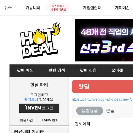
로스트아크
뉴스
커뮤니티
게임캘린더
게이머존
기대평 이벤트
팟벤 메인
팟벤 검색
팟벤 신청
오이갤
핫딜 파티
핫딜
로그인하고
출석보상
받으세요!
https://party.inven.co.kr/hotdeal/view/
로그인
생활용품
콘돔
회원가입
ID/PW 찾기
겐세이최
커뮤니티 게시판