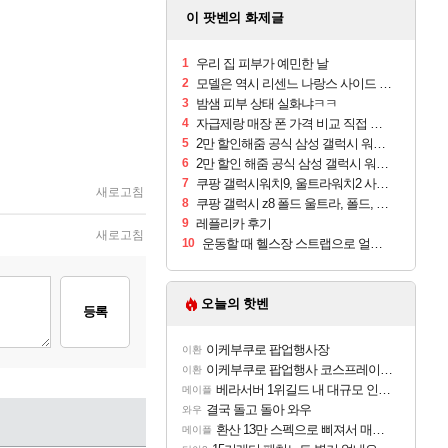
이 팟벤의 화제글
1
우리 집 피부가 예민한 날
2
모델은 역시 리센느 나랑스 사이드 1.25L 1박스
3
밤샘 피부 상태 실화냐ㅋㅋ
4
자급제랑 매장 폰 가격 비교 직접 안가도 되네요
5
2만 할인해줌 공식 삼성 갤럭시 워치9 크림, 40mm, 블루투스
6
2만 할인 해줌 공식 삼성 갤럭시 워치9 실버, 44mm, 블루투스
7
쿠팡 갤럭시워치9, 울트라워치2 사전구매 혜택 받아보세요
새로고침
8
쿠팡 갤럭시 z8 폴드 울트라, 폴드, 플립 사전예약
9
레플리카 후기
새로고침
10
운동할 때 헬스장 스트랩으로 얼굴 만졌다가 볼 뒤집어짐
오늘의 핫벤
등록
이케부쿠로 팝업행사장
이환
이케부쿠로 팝업행사 코스프레이어들!!
이환
베라서버 1위길드 내 대규모 인원이탈종용 추정사건
메이플
결국 돌고 돌아 와우
와우
환산 13만 스펙으로 삐져서 매주 수로 10만점 치고있으면 ㅋㅋ
메이플