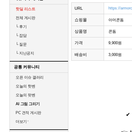
URL
https://armo
핫딜 리스트
전체 게시판
쇼핑몰
아머콘돔
└
후기
상품명
콘돔
└
잡담
가격
9,900원
└
질문
└
지난공지
배송비
3,000원
공통 커뮤니티
오픈 이슈 갤러리
오늘의 핫벤
오늘의 팟벤
AI 그림 그리기
PC 견적 게시판
✔
더보기