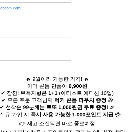
rcondom.com/
🔥 9월이라 가능한 가격! 🔥
아머 콘돔 단품이
9,900원
✔ 잠깐! 무꼭지형은
1+1
(아티스트 에디션 10입)
✔ 모든 주문 고객님께
럭키 콘돔 파우치 증정
🎁
✔ 선착순 99분께는
로또 1,000원권 무료 증정!
🎉
 신규 가입 시
즉시 사용 가능한 1,000포인트 지급
💳
👉 재고 소진되면 바로 종료예정