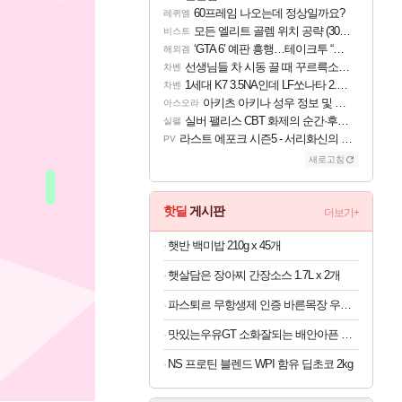
60프레임 나오는데 정상일까요?
레퀴엠
모든 엘리트 골렘 위치 공략 (30개) - 방랑 결투가
비스트
‘GTA 6’ 예판 흥행…테이크투 “내부 예상 크게 넘어”
해외겜
선생님들 차 시동 끌 때 꾸르륵소리나는데
차벤
1세대 K7 3.5NA인데 LF쏘나타 2.0NA 기변하면 유류비 절약이 얼마나 될까요..?
차벤
아키츠 아키나 성우 정보 및 주요 필모
아스오라
실버 팰리스 CBT 화제의 순간·후기 모음
실팰
라스트 에포크 시즌5 - 서리화신의 분노 티저
PV
새로고침
핫딜
게시판
더보기+
햇반 백미밥 210g x 45개
햇살담은 장아찌 간장소스 1.7L x 2개
파스퇴르 무항생제 인증 바른목장 우유 125ml x 24개
맛있는우유GT 소화잘되는 배안아픈 저지방우유 180ml x 48개
NS 프로틴 블렌드 WPI 함유 딥초코 2kg