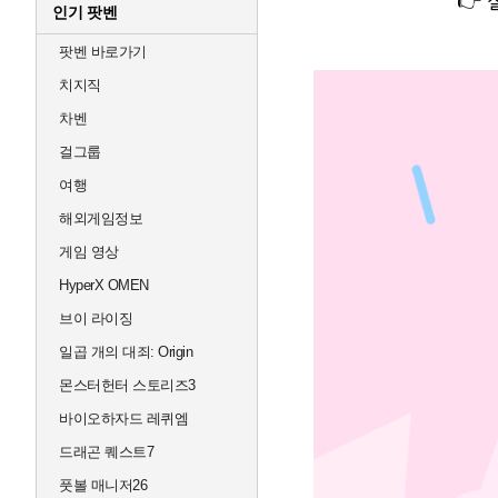
👉
인기 팟벤
팟벤 바로가기
치지직
차벤
걸그룹
여행
해외게임정보
게임 영상
HyperX OMEN
브이 라이징
일곱 개의 대죄: Origin
몬스터헌터 스토리즈3
바이오하자드 레퀴엠
드래곤 퀘스트7
풋볼 매니저26