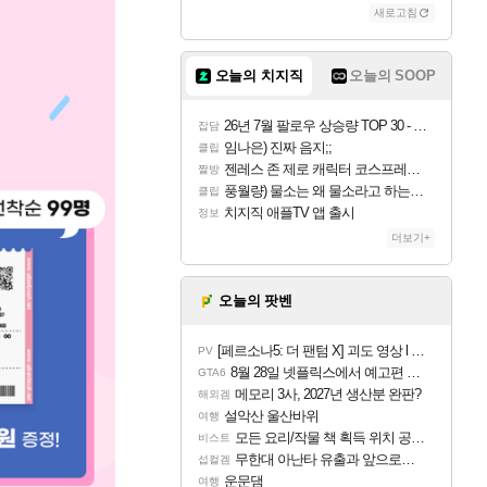
새로고침
오늘의 치지직
오늘의 SOOP
26년 7월 팔로우 상승량 TOP 30 - 월간 치지직
잡담
임나은) 진짜 음지;;
클립
젠레스 존 제로 캐릭터 코스프레한 꽁주
짤방
풍월량) 물소는 왜 물소라고 하는거야? 아! 그만 ㅋㅋ 알았어 ㅋㅋ
클립
치지직 애플TV 앱 출시
정보
더보기+
오늘의 팟벤
[페르소나5: 더 팬텀 X] 괴도 영상 l 타카마키 안·댄싱 스타
PV
8월 28일 넷플릭스에서 예고편 공개 예정
GTA6
메모리 3사, 2027년 생산분 완판?
해외겜
설악산 울산바위
여행
모든 요리/작물 책 획득 위치 공략 (36개) - 미식가 도전과제
비스트
무한대 아난타 유출과 앞으로의 예상 (루머)
섭컬겜
운문댐
여행