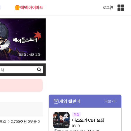
혜택.아이마트
로그인
인
벤
전
체
사
이
트
맵
검
색
게임 캘린더
더보기+
모집
아스오라 CBT 모집
조회수 2,755
추천 0
댓글 0
08.19