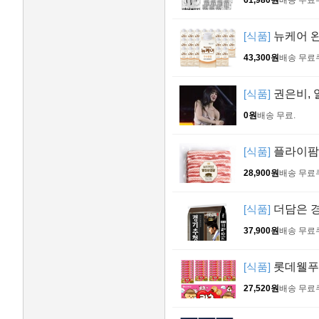
61,980원
배송 무료
[식품]
뉴케어 완
43,300원
배송 무료
[식품]
권은비, 
0원
배송 무료
.
[식품]
플라이팜 
28,900원
배송 무료
[식품]
더담은 경
37,900원
배송 무료
[식품]
롯데웰푸드 
27,520원
배송 무료