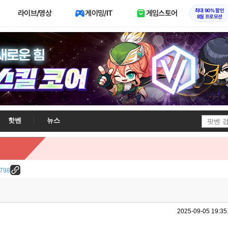
최대 90% 할인
라이브/영상
게이밍/IT
게임스토어
8월 프로모션
핫벤
뉴스
5798
2025-09-05 19:35