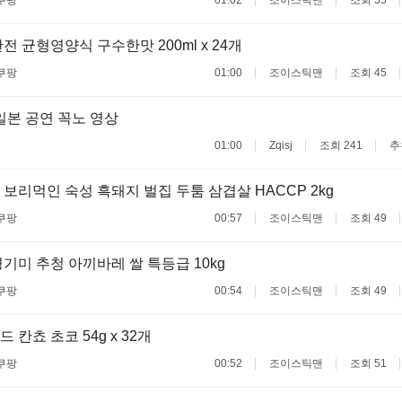
쿠팡
01:02
조이스틱맨
조회 55
전 균형영양식 구수한맛 200ml x 24개
쿠팡
01:00
조이스틱맨
조회 45
일본 공연 꼭노 영상
01:00
Zqisj
조회 241
추
보리먹인 숙성 흑돼지 벌집 두툼 삼겹살 HACCP 2kg
쿠팡
00:57
조이스틱맨
조회 49
기미 추청 아끼바레 쌀 특등급 10kg
쿠팡
00:54
조이스틱맨
조회 49
칸쵸 초코 54g x 32개
쿠팡
00:52
조이스틱맨
조회 51