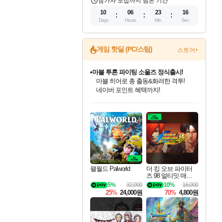
참가자 모집까지 남은 기간
10
06
23
15
Days
Hours
Min
Sec
게임 핫딜 (PC/스팀)
스토어+
마블 투혼 파이팅 소울즈 정식출시!
마블 히어로 총 출동&화려한 격투!
네이버 포인트 혜택까지!
인벤게임즈 8월 특별 할인!
드래곤소드: 어웨이크닝 입점!
문명 7 특별 할인!
귀무자: 검의 길 예약 판매 중!
비스트 오브 리인카네이션 정식 출시!
커세어 코브 출시 기념 할인!
더 렐릭 퍼스트 가디언 정식 출시
베데스다 40주년 기념 할인 중!
캡콤 프렌차이즈 할인 진행 중!
캡콤 일부 상품 상시 할인
스타워즈 은하계 레이서
로블록스 기프트 카드 공식 입점
인기 퍼블리셔 모음!
스팀으로 만나는 드래곤소드!
조선&고려 DLC 출시 예정
10% 할인과
게임프릭 신작 IP
해적'섬'을 발전시키자!
설화x하드코어 액션!
베데스다의 명작들을
몬헌, 바하 등 인기 IP를
몬헌 와일즈 & 드래곤즈 도그마2
인벤게임즈에서 10% 추가 적립
Robux를 가장 안전하고
최대 90% 할인가를 만나보세요!
네이버혜택과 함께 만나보세요!
50%할인&추가 적립까지!
이니&베니 혜택까지!
네이버 혜택가와 함께 예약하세요!
할인&네이버혜택으로 만나보세요!
네이버페이 혜택과 만나보세요!
40주년 프로모션으로 만나보세요!
할인가에 만나보세요!
일부 에디션 상시 할인!
혜택으로 예약 판매 중
편안하게 충전하세요
팰월드 Palworld
더 킹 오브 파이터
즈 98 얼티밋 매치
파이널 에디션 THE
5%
32,000
10%
16,000
KING OF FIGHTER
25%
24,000원
70%
4,800원
S 98 ULTIMATE MA
TCH FINAL EDITIO
N