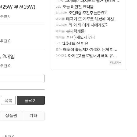
15기래더 패치노트 별거 없네요~없데이트수준?
디아2
25W 무선15W)
오늘 티한전 요약뜸
LoL
오만9층 주긴주는군요?
리니지M
추천 0
태극기 또 거꾸로 해놨네 미친것들 ㅋㅋㅋ
메이플
와 와 와 이게 나에게도?
리니지M
분내학개론
메이플
ㅇㅂ ) 재밌게 까네
메이플
추천 0
t1 3세트 진 이유
LoL
애초에 홀딩저가가 짜치는게 이거임 ㅋㅋ
로아
아이온2 글로벌서버 해외 유저 반응
, 2매입
아이온2
더보기+
추천 0
목록
글쓰기
상품권
기타