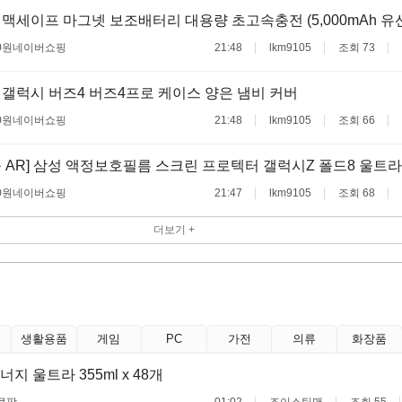
맥세이프 마그넷 보조배터리 대용량 초고속충전 (5,000mAh 유선
0원
네이버쇼핑
21:48
lkm9105
조회 73
갤럭시 버즈4 버즈4프로 케이스 양은 냄비 커버
0원
네이버쇼핑
21:48
lkm9105
조회 66
 AR] 삼성 액정보호필름 스크린 프로텍터 갤럭시Z 폴드8 울트라
0원
네이버쇼핑
21:47
lkm9105
조회 68
더보기 +
생활용품
게임
PC
가전
의류
화장품
 울트라 355ml x 48개