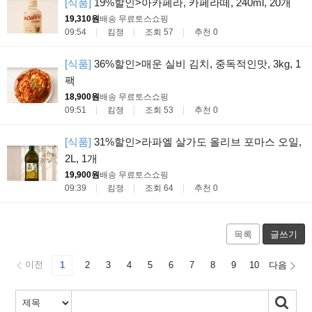
[식품]
19%할인>아카페라, 카페라떼, 240ml, 20개
19,310원
배송 무료
토스쇼핑
09:54
킴졍
조회 57
추천 0
[식품]
36%할인>매운 실비 김치, 중독적인맛, 3kg, 1
팩
18,900원
배송 무료
토스쇼핑
09:51
킴졍
조회 53
추천 0
[식품]
31%할인>라파엘 살가도 올리브 포마스 오일,
2L, 1개
19,900원
배송 무료
토스쇼핑
09:39
킴졍
조회 64
추천 0
목록
글쓰기
이전
1
2
3
4
5
6
7
8
9
10
다음