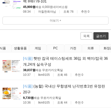
랙 IH8778-101
45,900원
배송 4,000원
네이버쇼핑
08:34
까칠한희야님
조회 76
추천 0
더보기 +
목록
글쓰기
식품
생활용품
게임
PC
가전
의류
화장
[식품]
햇반 잡곡 테이스팅세트 36입 외 백미/잡곡 36
개,24개 실속구성
38,037원
배송 무료
카카오톡딜
10:37
lkm9105
조회 46
추천 0
[식품]
(농할) 국내산 무항생제 난각번호1번 유정란
20구
9,730원
배송 무료
카카오톡딜
10:36
lkm9105
조회 44
추천 0