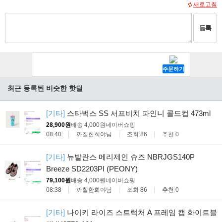
새로고침
등록
최근 등록된 비슷한 핫딜
[기타]
스타벅스 SS 서프비치 파인니 콜드컵 473ml
28,900원
배송 4,000원
네이버쇼핑
08:40
까칠한희야님
조회 86
추천 0
[기타]
뉴발란스 메리제인 슈즈 NBRJGS140P
Breeze SD2203PI (PEONY)
79,100원
배송 4,000원
네이버쇼핑
08:38
까칠한희야님
조회 86
추천 0
[기타]
나이키 라이즈 스트럭처 A 프레임 캡 화이트블