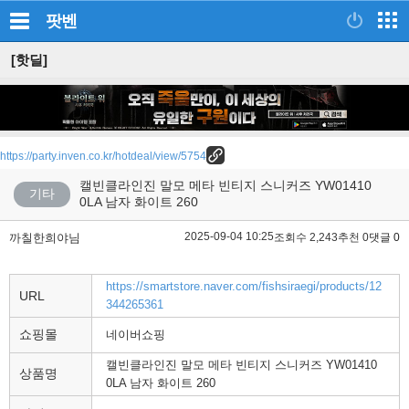
팟벤
[핫딜]
https://party.inven.co.kr/hotdeal/view/5754
캘빈클라인진 말모 메타 빈티지 스니커즈 YW01410
기타
0LA 남자 화이트 260
2025-09-04 10:25
까칠한희야님
조회수 2,243
추천 0
댓글 0
https://smartstore.naver.com/fishsiraegi/products/12
URL
344265361
쇼핑몰
네이버쇼핑
캘빈클라인진 말모 메타 빈티지 스니커즈 YW01410
상품명
0LA 남자 화이트 260