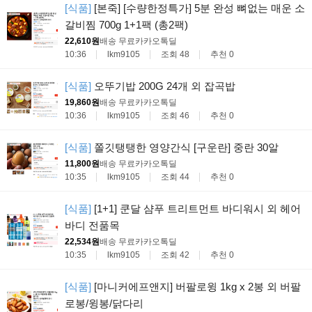
[식품]
[본죽] [수량한정특가] 5분 완성 뼈없는 매운 소
갈비찜 700g 1+1팩 (총2팩)
22,610원
배송 무료
카카오톡딜
10:36
lkm9105
조회 48
추천 0
[식품]
오뚜기밥 200G 24개 외 잡곡밥
19,860원
배송 무료
카카오톡딜
10:36
lkm9105
조회 46
추천 0
[식품]
쫄깃탱탱한 영양간식 [구운란] 중란 30알
11,800원
배송 무료
카카오톡딜
10:35
lkm9105
조회 44
추천 0
[식품]
[1+1] 쿤달 샴푸 트리트먼트 바디워시 외 헤어
바디 전품목
22,534원
배송 무료
카카오톡딜
10:35
lkm9105
조회 42
추천 0
[식품]
[마니커에프앤지] 버팔로윙 1kg x 2봉 외 버팔
로봉/윙봉/닭다리