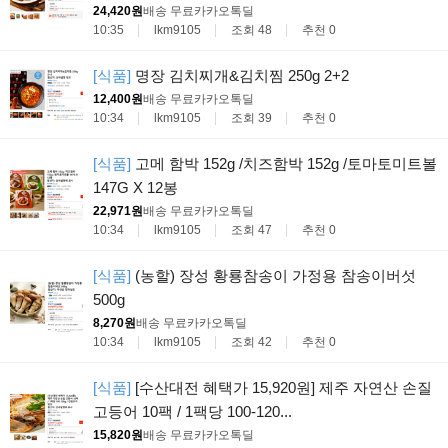
24,420원
배송 무료
카카오톡딜
10:35
lkm9105
조회 48
추천 0
[식품]
명장 김치찌개&김치찜 250g 2+2
12,400원
배송 무료
카카오톡딜
10:34
lkm9105
조회 39
추천 0
[식품]
고메 함박 152g /치즈함박 152g /토마토미트볼
147G X 12봉
22,971원
배송 무료
카카오톡딜
10:34
lkm9105
조회 47
추천 0
[식품]
(농할) 장성 황룡참송이 가정용 참송이버섯
500g
8,270원
배송 무료
카카오톡딜
10:34
lkm9105
조회 42
추천 0
[식품]
[수산대전 혜택가 15,920원] 제주 자연산 손질
고등어 10팩 / 1팩당 100-120...
15,820원
배송 무료
카카오톡딜