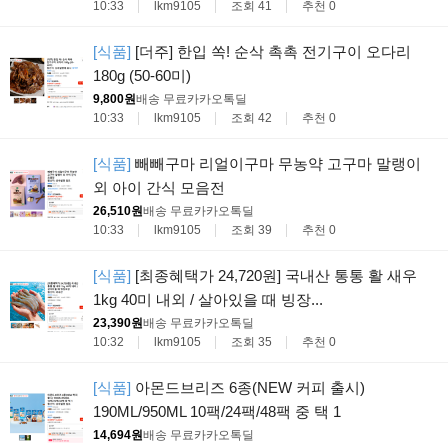
10:33
lkm9105
조회 41
추천 0
[식품]
[더주] 한입 쏙! 순삭 촉촉 전기구이 오다리
180g (50-60미)
9,800원
배송 무료
카카오톡딜
10:33
lkm9105
조회 42
추천 0
[식품]
빼빼구마 리얼이구마 무농약 고구마 말랭이
외 아이 간식 모음전
26,510원
배송 무료
카카오톡딜
10:33
lkm9105
조회 39
추천 0
[식품]
[최종혜택가 24,720원] 국내산 통통 활 새우
1kg 40미 내외 / 살아있을 때 빙장...
23,390원
배송 무료
카카오톡딜
10:32
lkm9105
조회 35
추천 0
[식품]
아몬드브리즈 6종(NEW 커피 출시)
190ML/950ML 10팩/24팩/48팩 중 택 1
14,694원
배송 무료
카카오톡딜