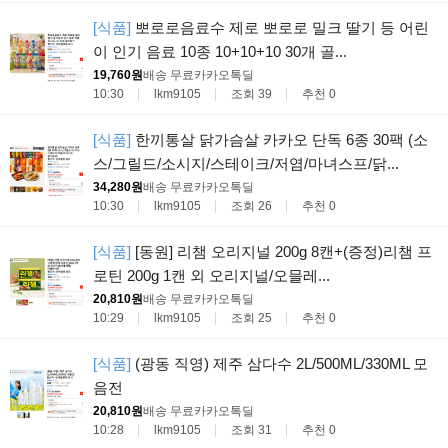
[식품]
뽀로로음료수 제로 뽀로로 밀크 딸기 등 어린
이 인기 음료 10종 10+10+10 30개 골...
19,760원
배송 무료
카카오톡딜
10:30
lkm9105
조회 39
추천 0
[식품]
한끼통살 닭가슴살 카카오 단독 6종 30팩 (소
스/그릴드/소시지/스테이크/저염/마녀스프/닭...
34,280원
배송 무료
카카오톡딜
10:30
lkm9105
조회 26
추천 0
[식품]
[동원] 리챔 오리지널 200g 8캔+(증정)리챔 프
로틴 200g 1캔 외 오리지널/오믈레...
20,810원
배송 무료
카카오톡딜
10:29
lkm9105
조회 25
추천 0
[식품]
(광동 직영) 제주 삼다수 2L/500ML/330ML 모
음전
20,810원
배송 무료
카카오톡딜
10:28
lkm9105
조회 31
추천 0