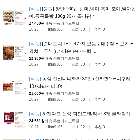
[식품]
[동원] 양반 100밥 현미,백미,흑미,오미,발아현
미,통곡물밥 130g 36개 골라담기
27,460원
배송 무료
카카오톡딜
10:28
lkm9105
조회 30
추천 0
[식품]
[순대트럭 1+1] 4가지 모듬순대 ( 찰 + 고기 +
김치 + 두부 ) 가마솥 순대트럭 ...
12,900원
배송 무료
카카오톡딜
10:27
lkm9105
조회 30
추천 0
[식품]
농심 신신너너짜짜 30입 (신라면10+너구리
10+짜파게티10)
21,600원
배송 무료
카카오톡딜
10:27
lkm9105
조회 33
추천 0
[식품]
하겐다즈 신상 파인트/멀티바 3개 골라담기
24,561원
배송 무료
카카오톡딜
10:27
lkm9105
조회 32
추천 0