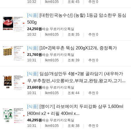
10:32
lkm9105
조회 45
추천 0
[식품]
[대한민국농수산] (농할) 1등급 암소한우 등심
500g
24,250원
배송 무료
카카오톡딜
10:32
lkm9105
조회 35
추천 0
[식품]
[10+2]목우촌 뚝심 200gX12개, 증정특가
21,760원
배송 무료
카카오톡딜
10:31
lkm9105
조회 39
추천 0
[식품]
딤섬/개성만두 4봉+2봉 골라담기 (새우하가
우,부추창펀,샤오롱바오,부채교,완탕,왕교자,고기...
23,660원
배송 무료
카카오톡딜
10:31
lkm9105
조회 44
추천 0
[식품]
[쟁이기] 라보에이치 두피강화 샴푸 1,600ml
[400ml x2 + 리필 400ml x...
46,295원
배송 무료
카카오톡딜
10:31
lkm9105
조회 38
추천 0