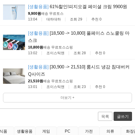
[생활용품]
61%할인!피지오겔 페이셜 크림 9900원
9,900원
배송 무료
토스
13:04
대하대하
조회 29
추천 0
[생활용품]
[18,500 -> 10,800] 풀페이스 스노쿨링 마
스크
10,800원
배송 무료
토스쇼핑
13:02
조이스틱맨
조회 28
추천 0
[생활용품]
[30,900 -> 21,510] 룸시드 냉감 침대버커
Q사이즈
21,510원
배송 무료
토스쇼핑
13:01
조이스틱맨
조회 23
추천 0
더보기 +
목록
글쓰기
식품
생활용품
게임
PC
가전
의류
화장