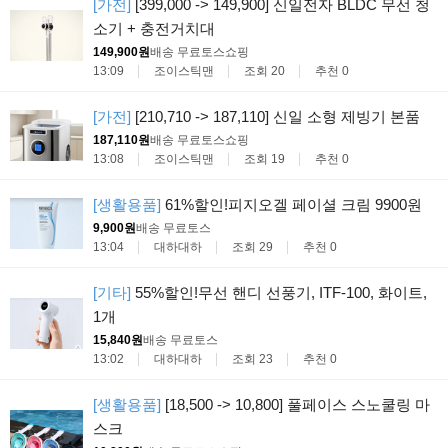
[가전]
[399,000 -> 149,900] 신일전자 BLDC 무선 청
소기 + 충전거치대
149,900원
배송 무료
토스쇼핑
13:09
조이스틱맨
조회 20
추천 0
[가전]
[210,710 -> 187,110] 신일 소형 제빙기 본품
187,110원
배송 무료
토스쇼핑
13:08
조이스틱맨
조회 19
추천 0
[생활용품]
61%할인!피지오겔 페이셜 크림 9900원
9,900원
배송 무료
토스
13:04
대하대하
조회 29
추천 0
[기타]
55%할인!무선 핸디 선풍기, ITF-100, 화이트,
1개
15,840원
배송 무료
토스
13:02
대하대하
조회 23
추천 0
[생활용품]
[18,500 -> 10,800] 풀페이스 스노쿨링 마
스크