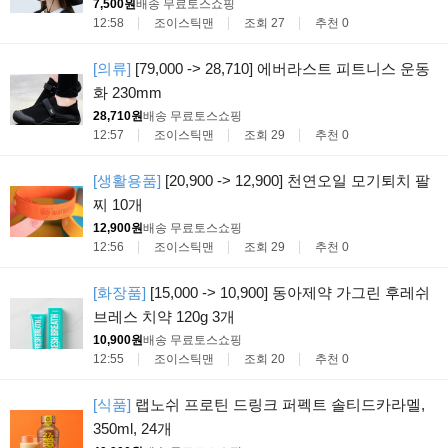
7,500원
배송 무료
토스쇼핑
12:58
조이스틱맨
조회 27
추천 0
[의류]
[79,000 -> 28,710] 에버라스트 피트니스 운동
화 230mm
28,710원
배송 무료
토스쇼핑
12:57
조이스틱맨
조회 29
추천 0
[생활용품]
[20,900 -> 12,900] 천연오일 모기퇴치 팔
찌 10개
12,900원
배송 무료
토스쇼핑
12:56
조이스틱맨
조회 29
추천 0
[화장품]
[15,000 -> 10,900] 동아제약 가그린 후레쉬
브레스 치약 120g 3개
10,900원
배송 무료
토스쇼핑
12:55
조이스틱맨
조회 20
추천 0
[식품]
랩노쉬 프로틴 드링크 퍼펙트 솔티드카라멜,
350ml, 24개