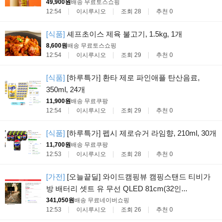
49,900원
배송 무료
토스쇼핑
12:54
이시루시오
조회 28
추천 0
[식품]
셰프초이스 제육 불고기, 1.5kg, 1개
8,600원
배송 무료
토스쇼핑
12:54
이시루시오
조회 29
추천 0
[식품]
[하루특가] 환타 제로 파인애플 탄산음료,
350ml, 24개
11,900원
배송 무료
쿠팡
12:54
이시루시오
조회 29
추천 0
[식품]
[하루특가] 펩시 제로슈거 라임향, 210ml, 30개
11,700원
배송 무료
쿠팡
12:53
이시루시오
조회 28
추천 0
[가전]
[오늘끝딜] 와이드캠핑뷰 캠핑스탠드 티비가
방 배터리 셋트 유 무선 QLED 81cm(32인...
341,050원
배송 무료
네이버쇼핑
12:53
이시루시오
조회 26
추천 0