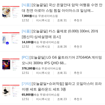
[식품]
[오늘끝딜] 국산 온열안대 암막 여행용 수면 안
대 천연 아로마 스팀 찜질 아이마스크 일상에...
7,900원
배송 무료
네이버쇼핑
12:52
이시루시오
조회 31
추천 0
[식품]
[오늘끝딜] 카스 올제로 (0.000) 330ml, 20개
[원산지:상세설명에 표시]
14,100원
배송 무료
네이버쇼핑
12:52
이시루시오
조회 26
추천 0
[PC]
[오늘끝딜] LG G6 울트라기어 27G640A 게이밍
모니터 300Hz IPS QHD 68...
378,180원
배송 무료
네이버쇼핑
12:51
이시루시오
조회 31
추천 0
[기타]
[오늘끝딜+슈퍼적립] 델라고 오일마스터 프라
이팬 세트 올라운드 세트 3종
65,900원
배송 무료
네이버쇼핑
12:51
이시루시오
조회 23
추천 0