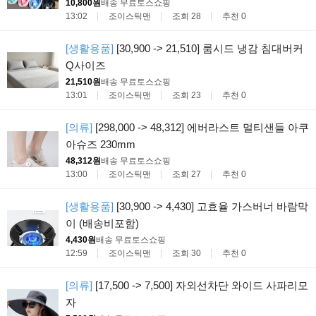
10,800원
배송 무료
토스쇼핑
13:02
조이스틱맨
조회 28
추천 0
[생활용품]
[30,900 -> 21,510] 룸시드 냉감 침대버커
Q사이즈
21,510원
배송 무료
토스쇼핑
13:01
조이스틱맨
조회 23
추천 0
[의류]
[298,000 -> 48,312] 에버라스트 멀티샌들 아쿠
아슈즈 230mm
48,312원
배송 무료
토스쇼핑
13:00
조이스틱맨
조회 27
추천 0
[생활용품]
[30,900 -> 4,430] 고효율 가스버너 바람막
이 (배송비포함)
4,430원
배송 무료
토스쇼핑
12:59
조이스틱맨
조회 30
추천 0
[의류]
[17,500 -> 7,500] 자외선차단 와이드 사파리모
자