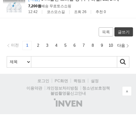
7,200원
배송 무료
토스쇼핑
12:42
코스모스길
조회 26
추천 0
목록
글쓰기
이전
1
2
3
4
5
6
7
8
9
10
다음
로그인
PC화면
퀵링크
설정
청소년보호정책
이용약관
개인정보처리방침
▲
불법촬영물신고안내
(주)
인
벤