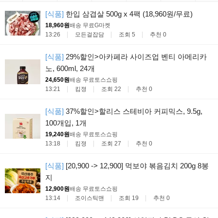
[식품]
한입 삼겹살 500g x 4팩 (18,960원/무료)
18,960원
배송 무료
G마켓
13:26
모든걸잡담
조회 5
추천 0
[식품]
29%할인>아카페라 사이즈업 벤티 아메리카
노, 600ml, 24개
24,650원
배송 무료
토스쇼핑
13:21
킴졍
조회 22
추천 0
[식품]
37%할인>할리스 스테비아 커피믹스, 9.5g,
100개입, 1개
19,240원
배송 무료
토스쇼핑
13:18
킴졍
조회 27
추천 0
[식품]
[20,900 -> 12,900] 먹보야 볶음김치 200g 8봉
지
12,900원
배송 무료
토스쇼핑
13:14
조이스틱맨
조회 19
추천 0