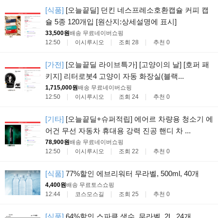
[식품]
[오늘끝딜] 던킨 네스프레소호환캡슐 커피 캡
슐 5종 120개입 [원산지:상세설명에 표시]
33,500원
배송 무료
네이버쇼핑
12:50
이시루시오
조회 28
추천 0
[가전]
[오늘끝딜 라이브특가] [고양이의 날] [호퍼 패
키지] 리터로봇4 고양이 자동 화장실(블랙...
1,715,000원
배송 무료
네이버쇼핑
12:50
이시루시오
조회 24
추천 0
[기타]
[오늘끝딜+슈퍼적립] 에어르 차량용 청소기 에
어건 무선 자동차 휴대용 강력 진공 핸디 차 ...
78,900원
배송 무료
네이버쇼핑
12:50
이시루시오
조회 22
추천 0
[식품]
77%할인 에브리워터 무라벨, 500ml, 40개
4,400원
배송 무료
토스쇼핑
12:44
코스모스길
조회 25
추천 0
[식품]
64%할인 스파클 생수, 무라벨, 2L, 24개