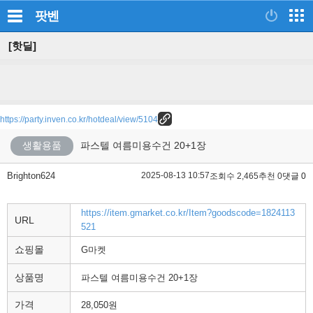
팟벤
[핫딜]
https://party.inven.co.kr/hotdeal/view/5104
생활용품
파스텔 여름미용수건 20+1장
Brighton624
2025-08-13 10:57
조회수 2,465
추천 0
댓글 0
https://item.gmarket.co.kr/Item?goodscode=1824113
URL
521
쇼핑몰
G마켓
상품명
파스텔 여름미용수건 20+1장
가격
28,050원