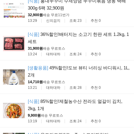
[식품]
홍대쭈꾸미 수제양념 쭈꾸미볶음 냉동 택배
300g 6팩 32,900원
32,900원
배송 무료
11번가
13:29
신의검지
조회 23
추천 0
[식품]
36%할인!배터지는 소고기 한판 세트 1.2kg, 1
세트
31,900원
배송 무료
토스
13:24
대하대하
조회 24
추천 0
[생활용품]
49%할인!도브 뷰티 너리싱 바디워시, 1L,
2개
14,710원
배송 무료
토스
13:21
대하대하
조회 28
추천 0
[식품]
85%할인!제철농수산 전라도 얼갈이 김치,
2kg, 1개
9,900원
배송 무료
토스
13:19
대하대하
조회 24
추천 0