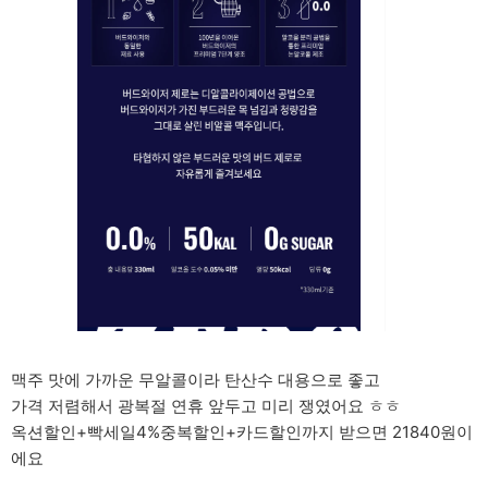
맥주 맛에 가까운 무알콜이라 탄산수 대용으로 좋고
가격 저렴해서 광복절 연휴 앞두고 미리 쟁였어요 ㅎㅎ
옥션할인+빡세일4%중복할인+카드할인까지 받으면 21840원이
에요