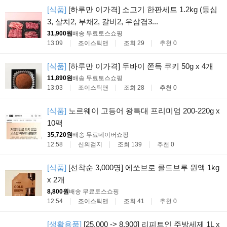
[식품]
[하루만 이가격] 소고기 한판세트 1.2kg (등심
3, 살치2, 부채2, 갈비2, 우삼겹3...
31,900원
배송 무료
토스쇼핑
13:09
조이스틱맨
조회 29
추천 0
[식품]
[하루만 이가격] 두바이 쫀득 쿠키 50g x 4개
11,890원
배송 무료
토스쇼핑
13:03
조이스틱맨
조회 28
추천 0
[식품]
노르웨이 고등어 왕특대 프리미엄 200-220g x
10팩
35,720원
배송 무료
네이버쇼핑
12:58
신의검지
조회 139
추천 0
[식품]
[선착순 3,000명] 에쏘브로 콜드브루 원액 1kg
x 2개
8,800원
배송 무료
토스쇼핑
12:54
조이스틱맨
조회 41
추천 0
[생활용품]
[25,000 -> 8,900] 리피트인 주방세제 1L x