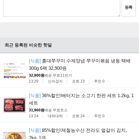
등록
최근 등록된 비슷한 핫딜
[식품]
홍대쭈꾸미 수제양념 쭈꾸미볶음 냉동 택배
300g 6팩 32,900원
32,900원
배송 무료
11번가
13:29
신의검지
조회 23
추천 0
[식품]
36%할인!배터지는 소고기 한판 세트 1.2kg, 1
세트
31,900원
배송 무료
토스
13:24
대하대하
조회 24
추천 0
[식품]
85%할인!제철농수산 전라도 얼갈이 김치,
2kg, 1개