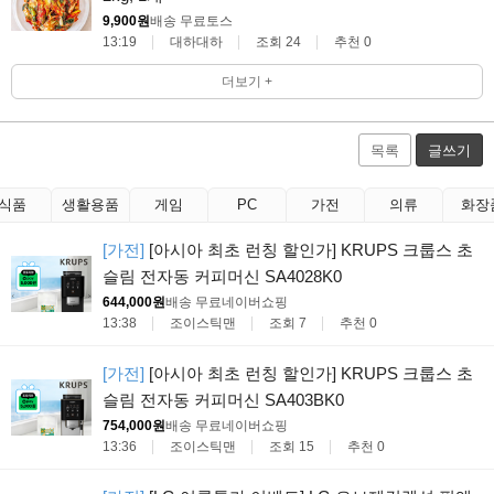
9,900원
배송 무료
토스
13:19
대하대하
조회 24
추천 0
더보기 +
목록
글쓰기
식품
생활용품
게임
PC
가전
의류
화장
[가전]
[아시아 최초 런칭 할인가] KRUPS 크룹스 초
슬림 전자동 커피머신 SA4028K0
644,000원
배송 무료
네이버쇼핑
13:38
조이스틱맨
조회 7
추천 0
[가전]
[아시아 최초 런칭 할인가] KRUPS 크룹스 초
슬림 전자동 커피머신 SA403BK0
754,000원
배송 무료
네이버쇼핑
13:36
조이스틱맨
조회 15
추천 0