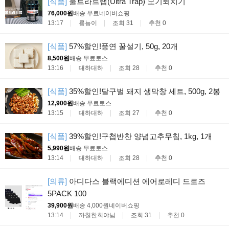
[식품]
울트라트랩(Ultra Trap) 모기퇴치기
76,000원
배송 무료
네이버쇼핑
13:17
룡뇽이
조회 31
추천 0
[식품]
57%할인!풍연 꿀설기, 50g, 20개
8,500원
배송 무료
토스
13:16
대하대하
조회 28
추천 0
[식품]
35%할인!달구벌 돼지 생막창 세트, 500g, 2봉
12,900원
배송 무료
토스
13:15
대하대하
조회 27
추천 0
[식품]
39%할인!구첩반찬 양념고추무침, 1kg, 1개
5,990원
배송 무료
토스
13:14
대하대하
조회 28
추천 0
[의류]
아디다스 블랙에디션 에어로레디 드로즈
5PACK 100
39,900원
배송 4,000원
네이버쇼핑
13:14
까칠한희야님
조회 31
추천 0