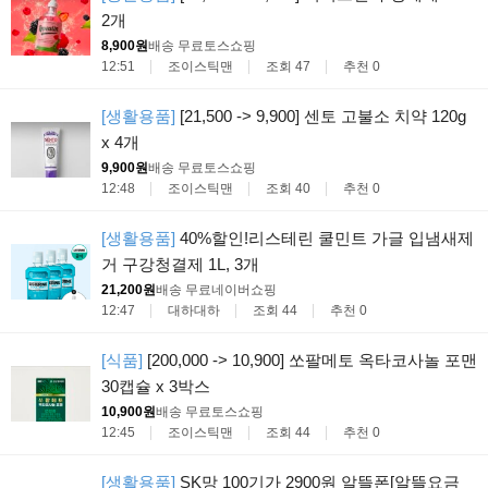
2개
8,900원
배송 무료
토스쇼핑
12:51
조이스틱맨
조회 47
추천 0
[생활용품]
[21,500 -> 9,900] 센토 고불소 치약 120g
x 4개
9,900원
배송 무료
토스쇼핑
12:48
조이스틱맨
조회 40
추천 0
[생활용품]
40%할인!리스테린 쿨민트 가글 입냄새제
거 구강청결제 1L, 3개
21,200원
배송 무료
네이버쇼핑
12:47
대하대하
조회 44
추천 0
[식품]
[200,000 -> 10,900] 쏘팔메토 옥타코사놀 포맨
30캡슐 x 3박스
10,900원
배송 무료
토스쇼핑
12:45
조이스틱맨
조회 44
추천 0
[생활용품]
SK망 100기가 2900원 알뜰폰[알뜰요금