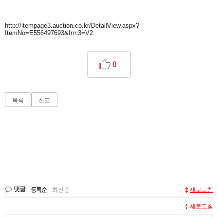
http://itempage3.auction.co.kr/DetailView.aspx?
ItemNo=E556497693&frm3=V2
0
목록
신고
댓글
등록순
|
최신순
새로고침
새로고침