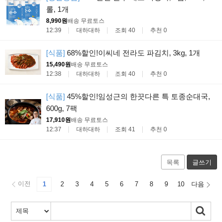
롤, 1개
8,990원
배송 무료
토스
12:39
대하대하
조회 40
추천 0
[식품]
68%할인!이씨네 전라도 파김치, 3kg, 1개
15,490원
배송 무료
토스
12:38
대하대하
조회 40
추천 0
[식품]
45%할인!임성근의 한끗다른 특 토종순대국,
600g, 7팩
17,910원
배송 무료
토스
12:37
대하대하
조회 41
추천 0
목록
글쓰기
이전
1
2
3
4
5
6
7
8
9
10
다음