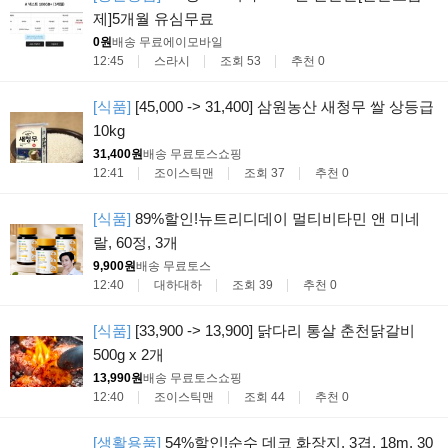
제]5개월 유심무료
0원
배송 무료
에이모바일
12:45
스라시
조회 53
추천 0
[식품]
[45,000 -> 31,400] 삼원농산 새청무 쌀 상등급
10kg
31,400원
배송 무료
토스쇼핑
12:41
조이스틱맨
조회 37
추천 0
[식품]
89%할인!뉴트리디데이 멀티비타민 앤 미네
랄, 60정, 3개
9,900원
배송 무료
토스
12:40
대하대하
조회 39
추천 0
[식품]
[33,900 -> 13,900] 닭다리 통살 춘천닭갈비
500g x 2개
13,990원
배송 무료
토스쇼핑
12:40
조이스틱맨
조회 44
추천 0
[생활용품]
54%할인!순수 데코 화장지, 3겹, 18m, 30