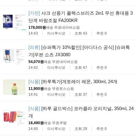
[가전]
샤크 선풍기 플렉스브리즈 2in1 무선 휴대용 3
단계 바람조절 FA200KR
178,000원
배송 무료
네이버쇼핑
14:43
이시루시오
조회 43
추천 0
[의류]
[슈퍼특가 10%할인] [아디다스 공식] [슈퍼특
가]우븐 쇼츠 JX3080
54,070원
배송 무료
네이버쇼핑
14:42
이시루시오
조회 47
추천 0
[식품]
[하루특가]게토레이 레몬, 300ml, 24개
11,900원
배송 무료
토스쇼핑
14:41
이시루시오
조회 37
추천 0
[식품]
[하루 골드박스] 코카콜라 오리지널, 350ml, 24
개
18,490원
배송 무료
쿠팡
14:40
이시루시오
조회 29
추천 0