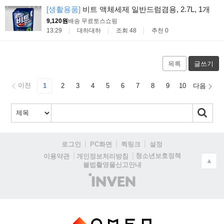
[생활용품]
비트 액체세제 일반드럼겸용, 2.7L, 1개
9,120원
배송 무료
토스쇼핑
13:29
대하대하
조회 48
추천 0
목록
글쓰기
이전
1
2
3
4
5
6
7
8
9
10
다음
로그인
PC화면
퀵링크
설정
청소년보호정책
이용약관
개인정보처리방침
▲
불법촬영물신고안내
(주)
인
벤