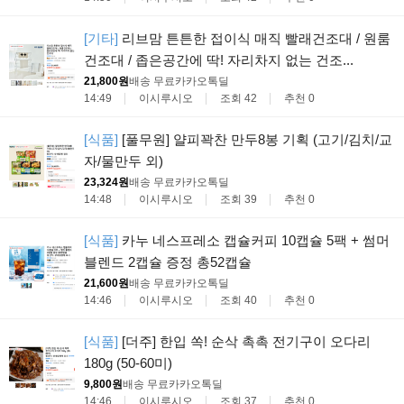
[기타]
리브맘 튼튼한 접이식 매직 빨래건조대 / 원룸
건조대 / 좁은공간에 딱! 자리차지 없는 건조...
21,800원
배송 무료
카카오톡딜
14:49
이시루시오
조회 42
추천 0
[식품]
[풀무원] 얄피꽉찬 만두8봉 기획 (고기/김치/교
자/물만두 외)
23,324원
배송 무료
카카오톡딜
14:48
이시루시오
조회 39
추천 0
[식품]
카누 네스프레소 캡슐커피 10캡슐 5팩 + 썸머
블렌드 2캡슐 증정 총52캡슐
21,600원
배송 무료
카카오톡딜
14:46
이시루시오
조회 40
추천 0
[식품]
[더주] 한입 쏙! 순삭 촉촉 전기구이 오다리
180g (50-60미)
9,800원
배송 무료
카카오톡딜
14:46
이시루시오
조회 37
추천 0