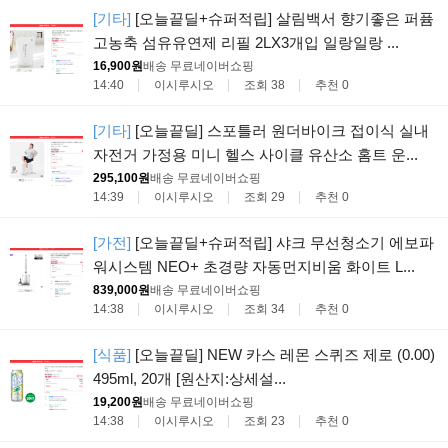
[기타]
[오늘끝딜+슈퍼적립] 살림백서 향기좋은 퍼퓸
고농축 섬유유연제 리필 2LX3개입 일랑일랑 ...
16,900원
배송 무료
네이버쇼핑
14:40
이시루시오
조회 38
추천 0
[기타]
[오늘끝딜] 스포틀러 원더바이크 접이식 실내
자전거 가정용 미니 헬스 사이클 유산소 홈트 운...
295,100원
배송 무료
네이버쇼핑
14:39
이시루시오
조회 29
추천 0
[가전]
[오늘끝딜+슈퍼적립] 샤크 무선청소기 에보파
워시스템 NEO+ 초경량 자동먼지비움 화이트 L...
839,000원
배송 무료
네이버쇼핑
14:38
이시루시오
조회 34
추천 0
[식품]
[오늘끝딜] NEW 카스 레몬 스퀴즈 제로 (0.00)
495ml, 20개 [원산지:상세설...
19,200원
배송 무료
네이버쇼핑
14:38
이시루시오
조회 23
추천 0