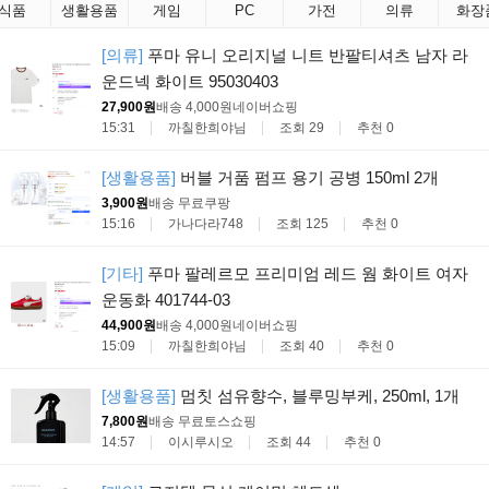
식품
생활용품
게임
PC
가전
의류
화장
[의류]
푸마 유니 오리지널 니트 반팔티셔츠 남자 라
운드넥 화이트 95030403
27,900원
배송 4,000원
네이버쇼핑
15:31
까칠한희야님
조회 29
추천 0
[생활용품]
버블 거품 펌프 용기 공병 150ml 2개
3,900원
배송 무료
쿠팡
15:16
가나다라748
조회 125
추천 0
[기타]
푸마 팔레르모 프리미엄 레드 웜 화이트 여자
운동화 401744-03
44,900원
배송 4,000원
네이버쇼핑
15:09
까칠한희야님
조회 40
추천 0
[생활용품]
멈칫 섬유향수, 블루밍부케, 250ml, 1개
7,800원
배송 무료
토스쇼핑
14:57
이시루시오
조회 44
추천 0