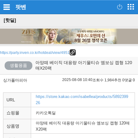
팟벤
[핫딜]
https://party.inven.co.kr/hotdeal/view/4951
아망떼 베이직 대용량 아기물티슈 엠보싱 캡형 120
생활용품
매X20팩
2025-08-08 10:40
싱가폴마피아
조회수 1,984
추천 0
댓글 0
https://store.kakao.com/isabellea/products/5892399
URL
26
쇼핑몰
카카오톡딜
아망떼 베이직 대용량 아기물티슈 엠보싱 캡형 120매
상품명
X20팩