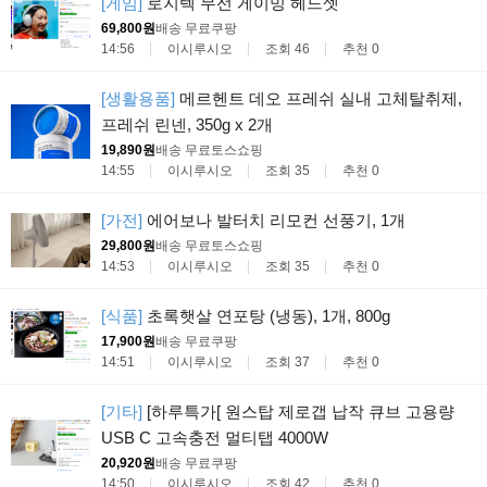
[게임]
로지텍 무선 게이밍 헤드셋
69,800원
배송 무료
쿠팡
14:56
이시루시오
조회 46
추천 0
[생활용품]
메르헨트 데오 프레쉬 실내 고체탈취제,
프레쉬 린넨, 350g x 2개
19,890원
배송 무료
토스쇼핑
14:55
이시루시오
조회 35
추천 0
[가전]
에어보나 발터치 리모컨 선풍기, 1개
29,800원
배송 무료
토스쇼핑
14:53
이시루시오
조회 35
추천 0
[식품]
초록햇살 연포탕 (냉동), 1개, 800g
17,900원
배송 무료
쿠팡
14:51
이시루시오
조회 37
추천 0
[기타]
[하루특가[ 원스탑 제로갭 납작 큐브 고용량
USB C 고속충전 멀티탭 4000W
20,920원
배송 무료
쿠팡
14:50
이시루시오
조회 42
추천 0