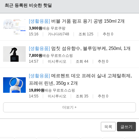
최근 등록된 비슷한 핫딜
[생활용품]
버블 거품 펌프 용기 공병 150ml 2개
3,900원
배송 무료
쿠팡
15:16
가나다라748
조회 125
추천 0
[생활용품]
멈칫 섬유향수, 블루밍부케, 250ml, 1개
7,800원
배송 무료
토스쇼핑
14:57
이시루시오
조회 44
추천 0
[생활용품]
메르헨트 데오 프레쉬 실내 고체탈취제,
프레쉬 린넨, 350g x 2개
19,890원
배송 무료
토스쇼핑
14:55
이시루시오
조회 35
추천 0
더보기 +
목록
글쓰기