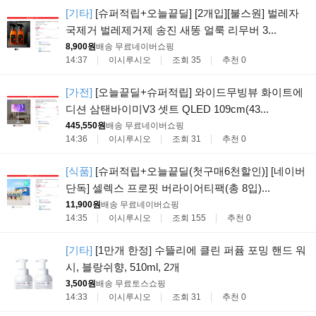
[기타]
[슈퍼적립+오늘끝딜] [2개입][불스원] 벌레자
국제거 벌레제거제 송진 새똥 얼룩 리무버 3...
8,900원
배송 무료
네이버쇼핑
14:37
이시루시오
조회 35
추천 0
[가전]
[오늘끝딜+슈퍼적립] 와이드무빙뷰 화이트에
디션 삼탠바이미V3 셋트 QLED 109cm(43...
445,550원
배송 무료
네이버쇼핑
14:36
이시루시오
조회 31
추천 0
[식품]
[슈퍼적립+오늘끝딜(첫구매6천할인)] [네이버
단독] 셀렉스 프로핏 버라이어티팩(총 8입)...
11,900원
배송 무료
네이버쇼핑
14:35
이시루시오
조회 155
추천 0
[기타]
[1만개 한정] 수뜰리에 클린 퍼퓸 포밍 핸드 워
시, 블랑쉬향, 510ml, 2개
3,500원
배송 무료
토스쇼핑
14:33
이시루시오
조회 31
추천 0