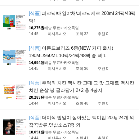
[식품]
피크닉/매일야채/피크닉제로 200ml 24팩/48팩
택1
16,275원
배송 무료
카카오톡딜
14:45
이시루시오
조회 32
추천 0
[식품]
아몬드브리즈 6종(NEW 커피 출시)
190ML/950ML 10팩/24팩/48팩 중 택 1
14,694원
배송 무료
카카오톡딜
14:45
이시루시오
조회 36
추천 0
[식품]
추억의 치킨 맥시칸 그때 그 맛 그대로 맥시칸
치킨 순살 봉 골라담기 2+2 총 4봉지
20,283원
배송 무료
카카오톡딜
14:44
이시루시오
조회 48
추천 0
[식품]
더미식 밥알이 살아있는 백미밥 200g 24개 외
잡곡밥류,덮밥소스7종 외
18,051원
배송 무료
카카오톡딜
14:44
이시루시오
조회 41
추천 0