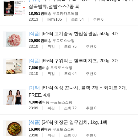
잡곡밥류,덮밥소스7종 외
18,051원
배송 무료
카카오톡딜
23:13
lkm9105
조회 54
추천 0
[식품]
[64%] 고기중독 한입삼겹살, 500g, 4개
20,980원
배송 무료
토스쇼핑
23:10
튀김
조회 75
추천 0
[식품]
[65%] 구워먹는 할루미치즈, 200g, 3개
7,600원
배송 무료
토스쇼핑
23:10
튀김
조회 64
추천 0
[기타]
[81%] 여성 끈나시, 블랙 2개 + 화이트 2개,
FREE, 4개
4,000원
배송 무료
토스쇼핑
23:09
튀김
조회 72
추천 0
[식품]
[34%] 맛장군 열무김치, 1kg, 1팩
16,900원
배송 무료
토스쇼핑
23:08
튀김
조회 60
추천 0