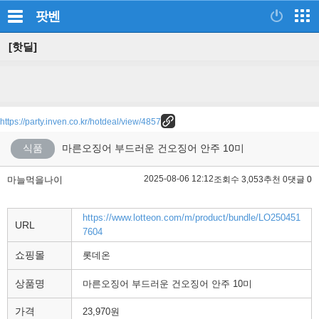
팟벤
[핫딜]
https://party.inven.co.kr/hotdeal/view/4857
식품
마른오징어 부드러운 건오징어 안주 10미
2025-08-06 12:12
마늘먹을나이
조회수 3,053
추천 0
댓글 0
https://www.lotteon.com/m/product/bundle/LO250451
URL
7604
쇼핑몰
롯데온
상품명
마른오징어 부드러운 건오징어 안주 10미
가격
23,970원