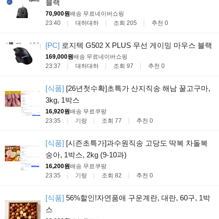
블랙
70,900원
배송 무료
네이버쇼핑
23:40
대하대하
조회 205
추천 0
[PC]
로지텍 G502 X PLUS 무선 게이밍 마우스 블랙
169,000원
배송 무료
네이버쇼핑
23:37
대하대하
조회 97
추천 0
[식품]
[26년첫수확]초특가 산지직송 해남 꿀고구마,
3kg, 1박스
16,920원
배송 무료
쿠팡
23:35
기랑
조회 77
추천 0
[식품]
[시즌초특가]과수원직송 고당도 딱복 차돌복
숭아, 1박스, 2kg (9-10과)
16,200원
배송 무료
쿠팡
23:35
기랑
조회 82
추천 0
[식품]
56%할인!자연품애 구운계란, 대란, 60구, 1박
스