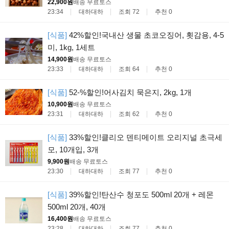
22,900원
배송 무료
토스
23:34
대하대하
조회 72
추천 0
[식품]
42%할인!국내산 생물 초코오징어, 횟감용, 4-5
미, 1kg, 1세트
14,900원
배송 무료
토스
23:33
대하대하
조회 64
추천 0
[식품]
52-%할인!어사김치 묵은지, 2kg, 1개
10,900원
배송 무료
토스
23:31
대하대하
조회 62
추천 0
[식품]
33%할인!클리오 덴티메이트 오리지널 초극세
모, 10개입, 3개
9,900원
배송 무료
토스
23:30
대하대하
조회 77
추천 0
[식품]
39%할인!탄산수 청포도 500ml 20개 + 레몬
500ml 20개, 40개
16,400원
배송 무료
토스
23:28
대하대하
조회 77
추천 0