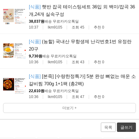
[식품]
햇반 잡곡 테이스팅세트 36입 외 백미/잡곡 36
개,24개 실속구성
38,037원
배송 무료
카카오톡딜
10:37
lkm9105
조회 45
추천 0
[식품]
(농할) 국내산 무항생제 난각번호1번 유정란
20구
9,730원
배송 무료
카카오톡딜
10:36
lkm9105
조회 43
추천 0
[식품]
[본죽] [수량한정특가] 5분 완성 뼈없는 매운 소
갈비찜 700g 1+1팩 (총2팩)
22,610원
배송 무료
카카오톡딜
10:36
lkm9105
조회 47
추천 0
더보기 +
목록
글쓰기