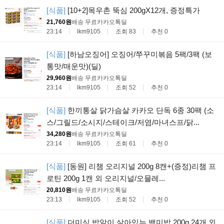
[식품]
[10+2]목우촌 뚝심 200gX12개, 증정특가
21,760원
배송 무료
카카오톡딜
23:14
lkm9105
조회 83
추천 0
[식품]
[하남오징어] 오징어/쭈꾸미볶음 5팩/3팩 (보
통맛/매운맛)(딜)
29,960원
배송 무료
카카오톡딜
23:14
lkm9105
조회 52
추천 0
[식품]
한끼통살 닭가슴살 카카오 단독 6종 30팩 (소
스/그릴드/소시지/스테이크/저염/마녀스프/닭...
34,280원
배송 무료
카카오톡딜
23:14
lkm9105
조회 61
추천 0
[식품]
[동원] 리챔 오리지널 200g 8캔+(증정)리챔 프
로틴 200g 1캔 외 오리지널/오믈레...
20,810원
배송 무료
카카오톡딜
23:13
lkm9105
조회 52
추천 0
[식품]
더미식 밥알이 살아있는 백미밥 200g 24개 외