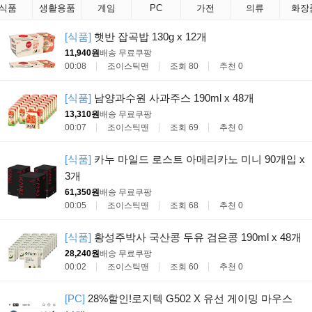
식품
생활용품
게임
PC
가전
의류
화장
[식품]
햇반 잡곡밥 130g x 12개
11,940원
배송 무료
쿠팡
00:08
조이스틱맨
조회 80
추천 0
[식품]
남양과수원 사과주스 190ml x 48개
13,310원
배송 무료
쿠팡
00:07
조이스틱맨
조회 69
추천 0
[식품]
카누 마일드 로스트 아메리카노 미니 90개입 x
3개
61,350원
배송 무료
쿠팡
00:05
조이스틱맨
조회 68
추천 0
[식품]
황성주박사 국산콩 두유 검은콩 190ml x 48개
28,240원
배송 무료
쿠팡
00:02
조이스틱맨
조회 60
추천 0
[PC]
28%할인!로지텍 G502 X 유선 게이밍 마우스