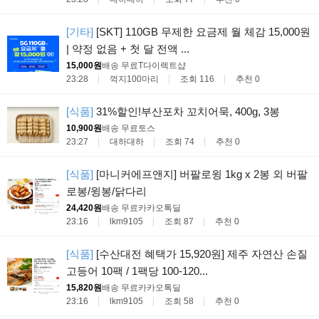
[기타]
[SKT] 110GB 무제한 요금제 월 체감 15,000원
| 약정 없음 + 첫 달 전액 ...
15,000원
배송 무료
T다이렉트샵
23:28
꺽지100마리
조회 116
추천 0
[식품]
31%할인!부산포차 꼬치어묵, 400g, 3봉
10,900원
배송 무료
토스
23:27
대하대하
조회 74
추천 0
[식품]
[마니커에프앤지] 버팔로윙 1kg x 2봉 외 버팔
로봉/윙봉/닭다리
24,420원
배송 무료
카카오톡딜
23:16
lkm9105
조회 87
추천 0
[식품]
[수산대전 혜택가 15,920원] 제주 자연산 손질
고등어 10팩 / 1팩당 100-120...
15,820원
배송 무료
카카오톡딜
23:16
lkm9105
조회 58
추천 0