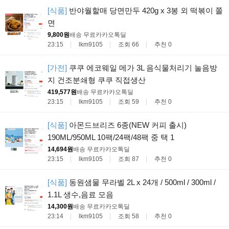
[식품]
반야월할매 당면만두 420g x 3봉 외 떡볶이 쫄
면
9,800원
배송 무료
카카오톡딜
23:15
lkm9105
조회 66
추천 0
[가전]
쿠쿠 에코웨일 메가 3L 음식물처리기 눌음방
지 건조분쇄형 쿠쿠 직접생산
419,577원
배송 무료
카카오톡딜
23:15
lkm9105
조회 59
추천 0
[식품]
아몬드브리즈 6종(NEW 커피 출시)
190ML/950ML 10팩/24팩/48팩 중 택 1
14,694원
배송 무료
카카오톡딜
23:15
lkm9105
조회 87
추천 0
[식품]
동원샘물 무라벨 2L x 24개 / 500ml / 300ml /
1.1L 생수,음료 모음
14,300원
배송 무료
카카오톡딜
23:14
lkm9105
조회 58
추천 0