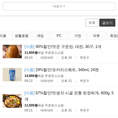
더보기 +
목록
글쓰기
식품
생활용품
게임
PC
가전
의류
화장
[식품]
40%할인!맛꾼 구운란, 대란, 30구, 1개
11,900원
배송 무료
토스쇼핑
09:24
대하대하
조회 34
추천 0
[식품]
29%할인!포카리스웨트, 340ml, 24캔
14,900원
배송 무료
토스쇼핑
09:22
대하대하
조회 31
추천 0
[식품]
67%할인!맛생각 시골 전통 된장찌개, 600g, 5
개
11,500원
배송 무료
토스쇼핑
09:21
대하대하
조회 31
추천 0