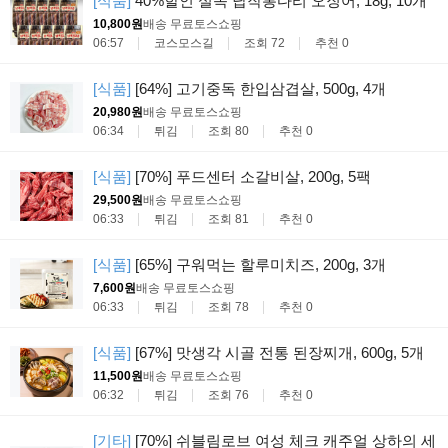
[식품]
40%할인 실속 납작롱다리 오징어, 18g, 10개
10,800원
배송 무료
토스쇼핑
06:57
코스모스길
조회 72
추천 0
[식품]
[64%] 고기중독 한입삼겹살, 500g, 4개
20,980원
배송 무료
토스쇼핑
06:34
튀김
조회 80
추천 0
[식품]
[70%] 푸드센터 소갈비살, 200g, 5팩
29,500원
배송 무료
토스쇼핑
06:33
튀김
조회 81
추천 0
[식품]
[65%] 구워먹는 할루미치즈, 200g, 3개
7,600원
배송 무료
토스쇼핑
06:33
튀김
조회 78
추천 0
[식품]
[67%] 맛생각 시골 전통 된장찌개, 600g, 5개
11,500원
배송 무료
토스쇼핑
06:32
튀김
조회 76
추천 0
[기타]
[70%] 쉬블림로브 여성 체크 캐주얼 상하의 세