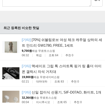
최근 등록된 비슷한 핫딜
[기타]
[70%] 쉬블림로브 여성 체크 캐주얼 상하의 세
트 안드리 GW1780, FREE, 1세트
9,700원
배송 무료
토스쇼핑
06:32
튀김
조회 64
추천 0
[기타]
맥세이프 그립 톡 스마트톡 핑거 링 홀더 아이
폰 갤럭시 자석 거치대
19,900원
배송 무료
네이버쇼핑
02:21
대하대하
조회 83
추천 0
[기타]
신일 접이식 선풍기, SIF-D07AO, 화이트, 1개
32,364원
배송 무료
토스쇼핑
00:04
이시루시오
조회 65
추천 0