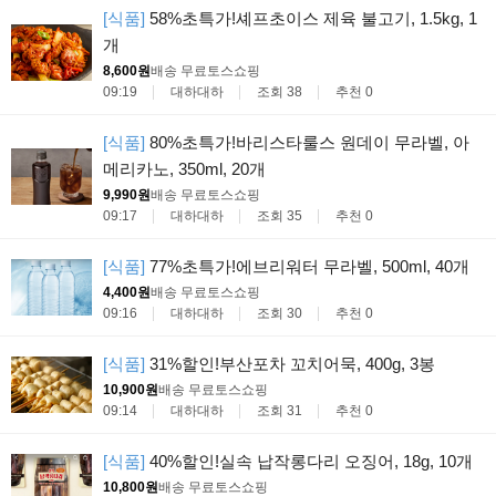
[식품]
58%초특가!셰프초이스 제육 불고기, 1.5kg, 1
개
8,600원
배송 무료
토스쇼핑
09:19
대하대하
조회 38
추천 0
[식품]
80%초특가!바리스타룰스 원데이 무라벨, 아
메리카노, 350ml, 20개
9,990원
배송 무료
토스쇼핑
09:17
대하대하
조회 35
추천 0
[식품]
77%초특가!에브리워터 무라벨, 500ml, 40개
4,400원
배송 무료
토스쇼핑
09:16
대하대하
조회 30
추천 0
[식품]
31%할인!부산포차 꼬치어묵, 400g, 3봉
10,900원
배송 무료
토스쇼핑
09:14
대하대하
조회 31
추천 0
[식품]
40%할인!실속 납작롱다리 오징어, 18g, 10개
10,800원
배송 무료
토스쇼핑