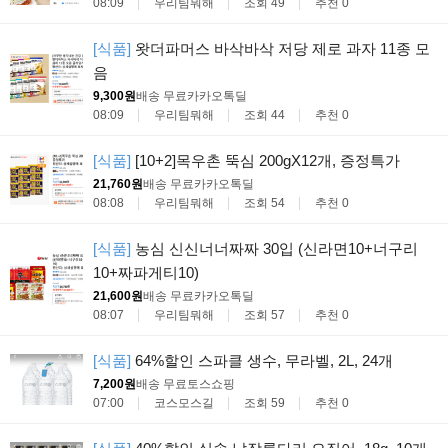
08:09
우리팀뭐해
조회 49
추천 0
[식품]
왓더파머스 바삭바삭 저당 제로 과자 11종 모
음
9,300원
배송 무료
카카오톡딜
08:09
우리팀뭐해
조회 44
추천 0
[식품]
[10+2]목우촌 뚝심 200gX12개, 증정특가
21,760원
배송 무료
카카오톡딜
08:08
우리팀뭐해
조회 54
추천 0
[식품]
농심 신신너너짜짜 30입 (신라면10+너구리
10+짜파게티10)
21,600원
배송 무료
카카오톡딜
08:07
우리팀뭐해
조회 57
추천 0
[식품]
64%할인 스파클 생수, 무라벨, 2L, 24개
7,200원
배송 무료
토스쇼핑
07:00
코스모스길
조회 59
추천 0