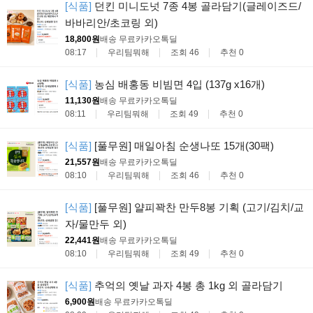
[식품]
던킨 미니도넛 7종 4봉 골라담기(글레이즈드/
바바리안/초코링 외)
18,800원
배송 무료
카카오톡딜
08:17
우리팀뭐해
조회 46
추천 0
[식품]
농심 배홍동 비빔면 4입 (137g x16개)
11,130원
배송 무료
카카오톡딜
08:11
우리팀뭐해
조회 49
추천 0
[식품]
[풀무원] 매일아침 순생나또 15개(30팩)
21,557원
배송 무료
카카오톡딜
08:10
우리팀뭐해
조회 46
추천 0
[식품]
[풀무원] 얄피꽉찬 만두8봉 기획 (고기/김치/교
자/물만두 외)
22,441원
배송 무료
카카오톡딜
08:10
우리팀뭐해
조회 49
추천 0
[식품]
추억의 옛날 과자 4봉 총 1kg 외 골라담기
6,900원
배송 무료
카카오톡딜