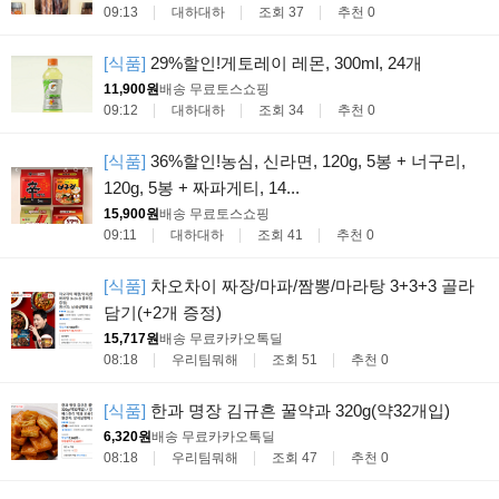
09:13
대하대하
조회 37
추천 0
[식품]
29%할인!게토레이 레몬, 300ml, 24개
11,900원
배송 무료
토스쇼핑
09:12
대하대하
조회 34
추천 0
[식품]
36%할인!농심, 신라면, 120g, 5봉 + 너구리,
120g, 5봉 + 짜파게티, 14...
15,900원
배송 무료
토스쇼핑
09:11
대하대하
조회 41
추천 0
[식품]
차오차이 짜장/마파/짬뽕/마라탕 3+3+3 골라
담기(+2개 증정)
15,717원
배송 무료
카카오톡딜
08:18
우리팀뭐해
조회 51
추천 0
[식품]
한과 명장 김규흔 꿀약과 320g(약32개입)
6,320원
배송 무료
카카오톡딜
08:18
우리팀뭐해
조회 47
추천 0