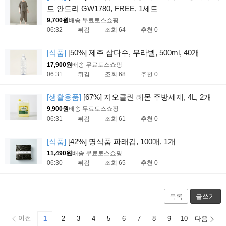
트 안드리 GW1780, FREE, 1세트
9,700원
배송 무료
토스쇼핑
06:32
튀김
조회 64
추천 0
[식품]
[50%] 제주 삼다수, 무라벨, 500ml, 40개
17,900원
배송 무료
토스쇼핑
06:31
튀김
조회 68
추천 0
[생활용품]
[67%] 지오클린 레몬 주방세제, 4L, 2개
9,900원
배송 무료
토스쇼핑
06:31
튀김
조회 61
추천 0
[식품]
[42%] 명식품 파래김, 100매, 1개
11,490원
배송 무료
토스쇼핑
06:30
튀김
조회 65
추천 0
목록
글쓰기
이전
1
2
3
4
5
6
7
8
9
10
다음