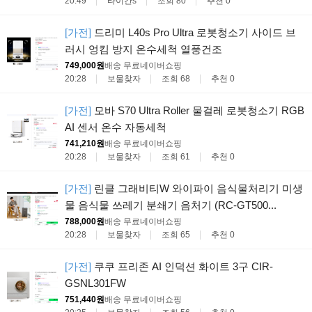
20:49
타이칸s
조회 80
추천 0
[가전]
드리미 L40s Pro Ultra 로봇청소기 사이드 브
러시 엉킴 방지 온수세척 열풍건조
749,000원
배송 무료
네이버쇼핑
20:28
보물찾자
조회 68
추천 0
[가전]
모바 S70 Ultra Roller 물걸레 로봇청소기 RGB
AI 센서 온수 자동세척
741,210원
배송 무료
네이버쇼핑
20:28
보물찾자
조회 61
추천 0
[가전]
린클 그래비티W 와이파이 음식물처리기 미생
물 음식물 쓰레기 분쇄기 음처기 (RC-GT500...
788,000원
배송 무료
네이버쇼핑
20:28
보물찾자
조회 65
추천 0
[가전]
쿠쿠 프리존 AI 인덕션 화이트 3구 CIR-
GSNL301FW
751,440원
배송 무료
네이버쇼핑