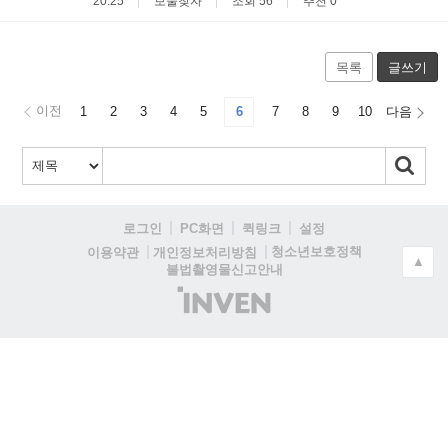
20:25
보물찾자
조회 56
추천 0
목록
글쓰기
이전
1
2
3
4
5
6
7
8
9
10
다음
로그인
PC화면
퀵링크
설정
청소년보호정책
이용약관
개인정보처리방침
▲
불법촬영물신고안내
(주)
인
벤