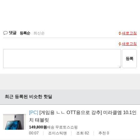
댓글
등록순
|
최신순
새로고침
새로고침
등록
최근 등록된 비슷한 핫딜
[PC]
[게임용 ㄴㄴ OTT용으로 강추] 미라클엠 10.1인
치 태블릿
149,800원
배송 무료
토스쇼핑
00:07
조이스틱맨
조회 82
추천 0