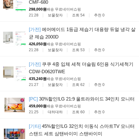
CMF-680
298,000원
배송 무료
네이버쇼핑
21:28
보물찾자
조회 54
추천 0
[가전]
에어메이드 1등급 제습기 대용량 듀얼 냉각 살
균 제습 2000D
426,050원
배송 무료
네이버쇼핑
21:28
보물찾자
조회 53
추천 0
[가전]
쿠쿠 4중 입체 세척 더슬림 6인용 식기세척기
CDW-D0620TWE
435,240원
배송 무료
네이버쇼핑
21:27
보물찾자
조회 62
추천 0
[PC]
30%할인!LG 21:9 울트라와이드 34인치 모니터
459,000원
배송 무료
네이버쇼핑
21:25
대하대하
조회 60
추천 0
[기타]
45%할인!LG 32인치 이동식 스마트TV 모니터
스탠드 세트 삼탠바이미 스탠바이미