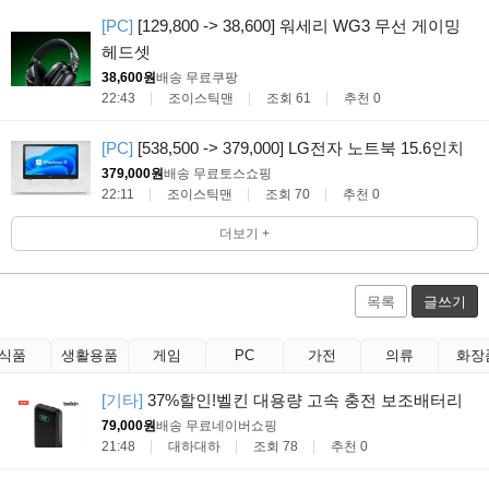
[PC]
[129,800 -> 38,600] 워세리 WG3 무선 게이밍
헤드셋
38,600원
배송 무료
쿠팡
22:43
조이스틱맨
조회 61
추천 0
[PC]
[538,500 -> 379,000] LG전자 노트북 15.6인치
379,000원
배송 무료
토스쇼핑
22:11
조이스틱맨
조회 70
추천 0
더보기 +
목록
글쓰기
식품
생활용품
게임
PC
가전
의류
화장
[기타]
37%할인!벨킨 대용량 고속 충전 보조배터리
79,000원
배송 무료
네이버쇼핑
21:48
대하대하
조회 78
추천 0