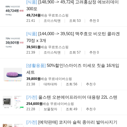
[식품]
[148,900 -> 49,724] 고려홍삼정 에브리데이
300포
49,724원
배송 무료
토스쇼핑
21:41
조이스틱맨
조회 53
추천 0
[식품]
[144,000 -> 39,501] 맥주효모 비오틴 콜라겐
70정 x 3개
39,501원
배송 무료
토스쇼핑
21:39
조이스틱맨
조회 57
추천 0
[생활용품]
50%할인!스마이즈 미세모 칫솔 16개입
세트
39,800원
배송 무료
네이버쇼핑
21:38
대하대하
조회 56
추천 0
[가전]
올스텐 오븐에어프라이어 대용량 22L 스텐
254,600원
배송 무료
네이버쇼핑
21:28
보물찾자
조회 49
추천 0
[가전]
[예약판매] 코지마 슬릭 종아리 발마사지기