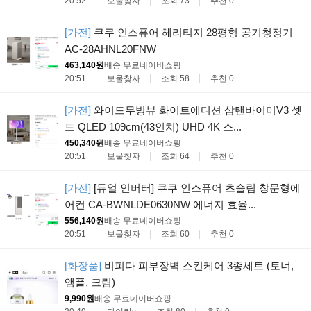
20:52
보물찾자
조회 73
추천 0
[가전]
쿠쿠 인스퓨어 헤리티지 28평형 공기청정기
AC-28AHNL20FNW
463,140원
배송 무료
네이버쇼핑
20:51
보물찾자
조회 58
추천 0
[가전]
와이드무빙뷰 화이트에디션 삼탠바이미V3 셋
트 QLED 109cm(43인치) UHD 4K 스...
450,340원
배송 무료
네이버쇼핑
20:51
보물찾자
조회 64
추천 0
[가전]
[듀얼 인버터] 쿠쿠 인스퓨어 초슬림 창문형에
어컨 CA-BWNLDE0630NW 에너지 효율...
556,140원
배송 무료
네이버쇼핑
20:51
보물찾자
조회 60
추천 0
[화장품]
비피다 피부장벽 스킨케어 3종세트 (토너,
앰플, 크림)
9,990원
배송 무료
네이버쇼핑