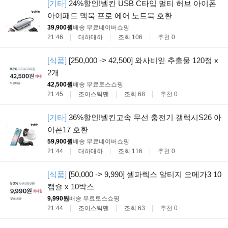
[기타]
24%할인!벨킨 USB C타입 멀티 허브 아이폰
아이패드 맥북 프로 에어 노트북 호환
39,900원
배송 무료
네이버쇼핑
21:46
대하대하
조회 106
추천 0
[식품]
[250,000 -> 42,500] 와사비잎 추출물 120정 x
2개
42,500원
배송 무료
토스쇼핑
21:45
조이스틱맨
조회 68
추천 0
[기타]
36%할인!벨킨고속 무선 충전기 갤럭시S26 아
이폰17 호환
59,900원
배송 무료
네이버쇼핑
21:44
대하대하
조회 116
추천 0
[식품]
[50,000 -> 9,990] 셀파렉스 알티지 오메가3 10
캡슐 x 10박스
9,990원
배송 무료
토스쇼핑
21:44
조이스틱맨
조회 63
추천 0