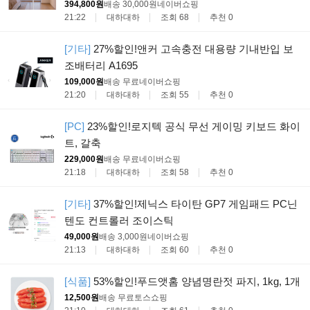
394,800원
배송 30,000원
네이버쇼핑
21:22
대하대하
조회 68
추천 0
[기타]
27%할인!앤커 고속충전 대용량 기내반입 보
조배터리 A1695
109,000원
배송 무료
네이버쇼핑
21:20
대하대하
조회 55
추천 0
[PC]
23%할인!로지텍 공식 무선 게이밍 키보드 화이
트, 갈축
229,000원
배송 무료
네이버쇼핑
21:18
대하대하
조회 58
추천 0
[기타]
37%할인!제닉스 타이탄 GP7 게임패드 PC닌
텐도 컨트롤러 조이스틱
49,000원
배송 3,000원
네이버쇼핑
21:13
대하대하
조회 60
추천 0
[식품]
53%할인!푸드앳홈 양념명란젓 파지, 1kg, 1개
12,500원
배송 무료
토스쇼핑