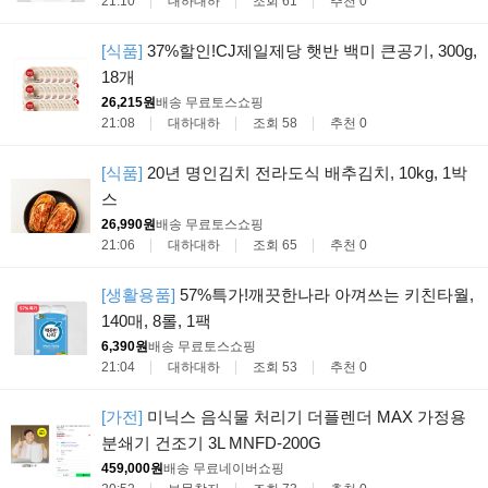
21:10
대하대하
조회 61
추천 0
[식품]
37%할인!CJ제일제당 햇반 백미 큰공기, 300g,
18개
26,215원
배송 무료
토스쇼핑
21:08
대하대하
조회 58
추천 0
[식품]
20년 명인김치 전라도식 배추김치, 10kg, 1박
스
26,990원
배송 무료
토스쇼핑
21:06
대하대하
조회 65
추천 0
[생활용품]
57%특가!깨끗한나라 아껴쓰는 키친타월,
140매, 8롤, 1팩
6,390원
배송 무료
토스쇼핑
21:04
대하대하
조회 53
추천 0
[가전]
미닉스 음식물 처리기 더플렌더 MAX 가정용
분쇄기 건조기 3L MNFD-200G
459,000원
배송 무료
네이버쇼핑