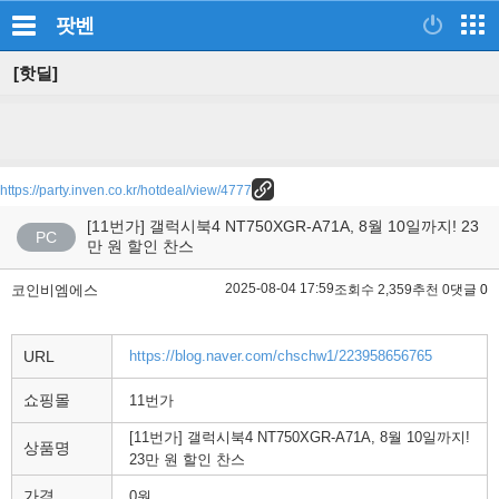
팟벤
[핫딜]
https://party.inven.co.kr/hotdeal/view/4777
[11번가] 갤럭시북4 NT750XGR-A71A, 8월 10일까지! 23
PC
만 원 할인 찬스
2025-08-04 17:59
코인비엠에스
조회수 2,359
추천 0
댓글 0
URL
https://blog.naver.com/chschw1/223958656765
쇼핑몰
11번가
[11번가] 갤럭시북4 NT750XGR-A71A, 8월 10일까지!
상품명
23만 원 할인 찬스
가격
0원