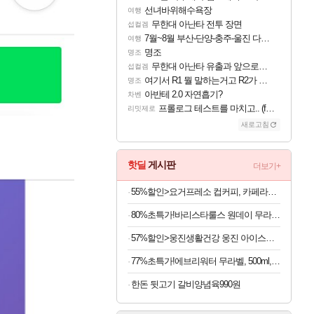
선녀바위해수욕장
여행
무한대 아난타 전투 장면
섭컬겜
7월~8월 부산-단양-충주-울진 다녀왔어요~
여행
명조
명조
무한대 아난타 유출과 앞으로의 예상 (루머)
섭컬겜
여기서 R1 뭘 말하는거고 R2가 뭘말하는걸까요?
명조
아반테 2.0 자연흡기?
차벤
프롤로그 테스트를 마치고.. (feat. 리아)
리밋제로
새로고침
핫딜
게시판
더보기+
55%할인>요거프레소 컵커피, 카페라떼 200ml 10개 + 카페모카 200ml 10개, 20개
80%초특가!바리스타룰스 원데이 무라벨, 아메리카노, 350ml, 20개
57%할인>웅진생활건강 웅진 아이스크림 메이커, 1개
77%초특가!에브리워터 무라벨, 500ml, 40개
한돈 뒷고기 갈비양념육990원