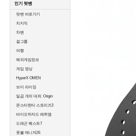
인기 팟벤
팟벤 바로가기
치지직
차벤
걸그룹
여행
해외게임정보
게임 영상
HyperX OMEN
브이 라이징
일곱 개의 대죄: Origin
몬스터헌터 스토리즈3
바이오하자드 레퀴엠
드래곤 퀘스트7
풋볼 매니저26