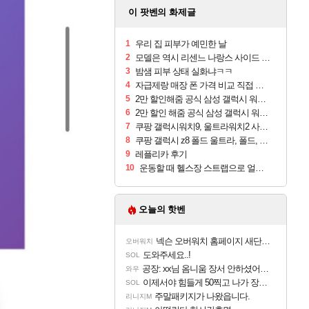
이 팟벤의 화제글
1
우리 집 피부가 예민한 날
2
모델은 역시 리센느 나랑스 사이드 1.25L 1박스
3
밤샘 피부 상태 실화냐ㅋㅋ
4
자급제랑 매장 폰 가격 비교 직접 안가도 되네요
5
2만 할인해줌 공식 삼성 갤럭시 워치9 크림, 40mm, 블루투스
6
2만 할인 해줌 공식 삼성 갤럭시 워치9 실버, 44mm, 블루투스
7
쿠팡 갤럭시워치9, 울트라워치2 사전구매 혜택 받아보세요
8
쿠팡 갤럭시 z8 폴드 울트라, 폴드, 플립 사전예약
9
레플리카 후기
10
운동할 때 헬스장 스트랩으로 얼굴 만졌다가 볼 뒤집어짐
오늘의 핫벤
넥슨 오버워치 홈페이지 새단장!!
오버워치
도와주세요..!
SOL
공장: xx님 옴니움 장서 안하셨어요?
와우
이제서야 힘들게 50찍고 나가 장궁 받았는데...
SOL
주말패키지가 나왔읍니다.
리니지M