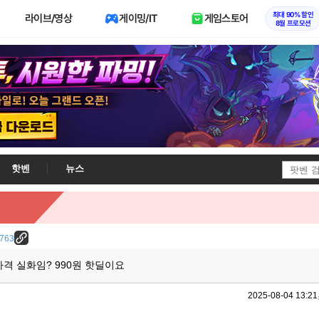
최대 90% 할인
라이브/영상
게이밍/IT
게임스토어
8월 프로모션
핫벤
뉴스
4763
가격 실화임? 990원 핫딜이요
2025-08-04 13:21