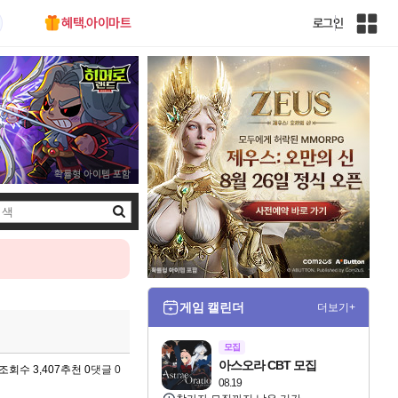
혜택.아이마트
로그인
인
벤
전
체
사
이
트
맵
검
색
게임 캘린더
더보기+
모집
아스오라 CBT 모집
조회수 3,407
추천 0
댓글 0
08.19