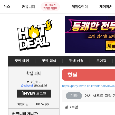
로스트아크
뉴스
커뮤니티
게임캘린더
게이머존
기대평 이벤트
팟벤 메인
팟벤 검색
팟벤 신청
오이갤
핫딜 파티
핫딜
로그인하고
출석보상
받으세요!
https://party.inven.co.kr/hotdeal/view/
로그인
기타
아치 서포트 깔창 
회원가입
ID/PW 찾기
밀크수염
커뮤니티 게시판