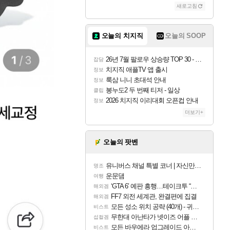
새로고침
오늘의 치지직
오늘의 SOOP
26년 7월 팔로우 상승량 TOP 30 - 월간 치지직
잡담
치지직 애플TV 앱 출시
정보
룩삼 니니 초대석 안내
정보
봉누도2 두 번째 티저 - 일상
클립
2026 치지직 이리대회 오픈컵 안내
정보
더보기+
오늘의 팟벤
유니버스 채널 특별 코너 | 자신만의 스타일
명조
운문댐
여행
‘GTA 6’ 예판 흥행…테이크투 “내부 예상 크게 넘어”
해외겜
FF7 외전 세계관, 완결편에 집결
해외겜
모든 성소 위치 공략 (40개) - 귀환한 영혼 도전과제
비스트
무한대 아난타가 넷이즈 어플 달력에 일정 등록
섭컬겜
모든 바우에라 업그레이드 아이템 획득 위치 공략 (89개)
비스트