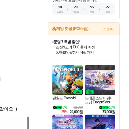
참가자 모집까지 남은 기간
10
20
55
21
Days
Hours
Min
Sec
게임 핫딜 (PC/스팀)
스토어+
마블 투혼 파이팅 소울즈 정식출시!
마블 히어로 총 출동&화려한 격투!
네이버 포인트 혜택까지!
인벤게임즈 8월 특별 할인!
드래곤소드: 어웨이크닝 입점!
문명 7 특별 할인!
귀무자: 검의 길 예약 판매 중!
비스트 오브 리인카네이션 정식 출시!
커세어 코브 출시 기념 할인!
더 렐릭 퍼스트 가디언 정식 출시
베데스다 40주년 기념 할인 중!
캡콤 프렌차이즈 할인 진행 중!
캡콤 일부 상품 상시 할인
스타워즈 은하계 레이서
로블록스 기프트 카드 공식 입점
인기 퍼블리셔 모음!
스팀으로 만나는 드래곤소드!
조선&고려 DLC 출시 예정
10% 할인과
게임프릭 신작 IP
해적'섬'을 발전시키자!
설화x하드코어 액션!
베데스다의 명작들을
몬헌, 바하 등 인기 IP를
몬헌 와일즈 & 드래곤즈 도그마2
인벤게임즈에서 10% 추가 적립
Robux를 가장 안전하고
최대 90% 할인가를 만나보세요!
네이버혜택과 함께 만나보세요!
50%할인&추가 적립까지!
이니&베니 혜택까지!
네이버 혜택가와 함께 예약하세요!
할인&네이버혜택으로 만나보세요!
네이버페이 혜택과 만나보세요!
40주년 프로모션으로 만나보세요!
할인가에 만나보세요!
일부 에디션 상시 할인!
혜택으로 예약 판매 중
편안하게 충전하세요
데…
팰월드 Palworld
드래곤소드 어웨이
크닝 DragonSword A
wakening
5%
32,000
10%
아요 :)
25%
24,000원
33,000원