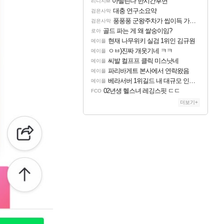
아떨린다 한시간후면
리니지M
대충 연구소요약
검은사막
풍풍풍 군왕주차가 씹이득 가성비라고 ????
검은사막
골드 파는 게 왜 쌀숭이임?
로아
현재 나무위키 실검 1위인 김규원
메이플
ㅇㅂ)진짜 개웃기네 ㅋㅋ
메이플
씨발 컬프프 클릭 미스낫네
메이플
파리바게트 본사에서 연락왔음
메이플
베라서버 1위길드 내 대규모 인원이탈종용 추정사건
메이플
02년생 헬스녀 레깅스핏 ㄷㄷ
FCO
더보기+