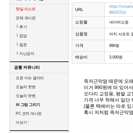
https://smart
핫딜 리스트
URL
86042314
전체 게시판
쇼핑몰
네이버쇼핑
└
후기
상품명
아치 서포트 
└
잡담
└
질문
가격
990원
└
지난공지
배송비
3,000원
공통 커뮤니티
오픈 이슈 갤러리
족저근막염 때문에 오래
오늘의 핫벤
이거 990원에 떠 있어
오다리 교정용, 평발 교
오늘의 팟벤
가격 너무 착해서 일단 
AI 그림 그리기
(물론 택배비는 따로 있
혹시 저처럼 족저근막염이
PC 견적 게시판
더보기