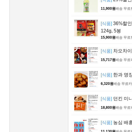
11,900원
배송 무료
[식품]
36%할인!
124g, 5봉
15,900원
배송 무료
[식품]
차오차이 
15,717원
배송 무료
[식품]
한과 명장
6,320원
배송 무료
카
[식품]
던킨 미니
18,800원
배송 무료
[식품]
농심 배홍동
11,130원
배송 무료