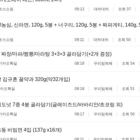
토스쇼핑
09:12
대하대하
조회 37
농심, 신라면, 120g, 5봉 + 너구리, 120g, 5봉 + 짜파게티, 140g
토스쇼핑
09:11
대하대하
조회 50
짜장/마파/짬뽕/마라탕 3+3+3 골라담기(+2개 증정)
카카오톡딜
08:18
우리팀뭐해
조회 54
 김규흔 꿀약과 320g(약32개입)
카오톡딜
08:18
우리팀뭐해
조회 51
도넛 7종 4봉 골라담기(글레이즈드/바바리안/초코링 외)
카카오톡딜
08:17
우리팀뭐해
조회 50
 비빔면 4입 (137g x16개)
카카오톡딜
08:11
우리팀뭐해
조회 52