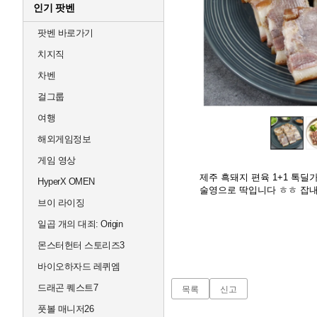
인기 팟벤
팟벤 바로가기
치지직
차벤
걸그룹
여행
해외게임정보
게임 영상
제주 흑돼지 편육 1+1 톡딜
HyperX OMEN
술영으로 딱입니다 ㅎㅎ 잡
브이 라이징
일곱 개의 대죄: Origin
몬스터헌터 스토리즈3
바이오하자드 레퀴엠
드래곤 퀘스트7
목록
신고
풋볼 매니저26