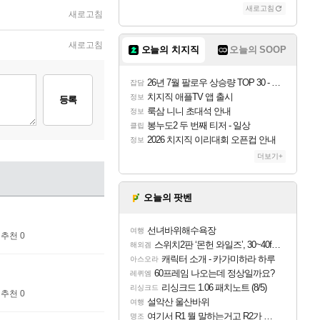
새로고침
새로고침
새로고침
오늘의 치지직
오늘의 SOOP
26년 7월 팔로우 상승량 TOP 30 - 월간 치지직
잡담
치지직 애플TV 앱 출시
정보
등록
룩삼 니니 초대석 안내
정보
봉누도2 두 번째 티저 - 일상
클립
2026 치지직 이리대회 오픈컵 안내
정보
더보기+
오늘의 팟벤
선녀바위해수욕장
여행
추천 0
스위치2판 ‘몬헌 와일즈’, 30~40fps 목표 추정
해외겜
캐릭터 소개 - 카가미하라 하루
아스오라
60프레임 나오는데 정상일까요?
레퀴엠
리싱크드 1.06 패치노트 (8/5)
리싱크드
추천 0
설악산 울산바위
여행
여기서 R1 뭘 말하는거고 R2가 뭘말하는걸까요?
명조