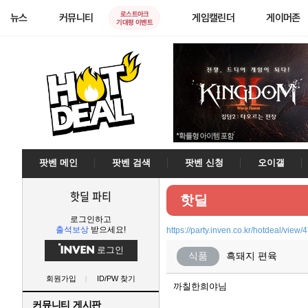
로스트아크
뉴스
커뮤니티
게임캘린더
게이머존
기대평 이벤트
팟벤 메인
팟벤 검색
팟벤 신청
오이갤
핫딜 파티
핫딜
로그인하고
출석보상
받으세요!
https://party.inven.co.kr/hotdeal/view/
로그인
식품
흑돼지 편육
회원가입
ID/PW 찾기
까칠한희야님
커뮤니티 게시판