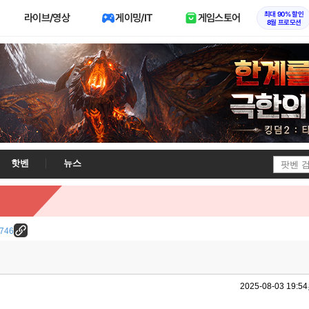
최대 90% 할인
라이브/영상
게이밍/IT
게임스토어
8월 프로모션
핫벤
뉴스
4746
2025-08-03 19:54