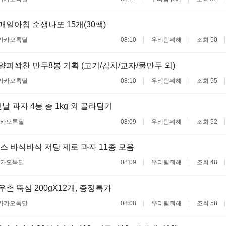
 매일아침 순생나또 15개(30팩)
카카오톡딜
08:10
우리팀뭐해
조회 50
 얄피꽉찬 만두8봉 기획 (고기/김치/교자/물만두 외)
카카오톡딜
08:10
우리팀뭐해
조회 55
날 과자 4봉 총 1kg 외 골라담기
카오톡딜
08:09
우리팀뭐해
조회 52
 바삭바삭 저당 제로 과자 11종 모음
카오톡딜
08:09
우리팀뭐해
조회 48
목우촌 뚝심 200gX12개, 증정특가
카카오톡딜
08:08
우리팀뭐해
조회 58