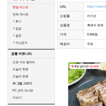
URL
https://store
핫딜 리스트
전체 게시판
쇼핑몰
카가오
└
후기
상품명
흑돼지 편육
└
잡담
가격
9,900원
└
질문
└
지난공지
배송비
무료
공통 커뮤니티
오픈 이슈 갤러리
오늘의 핫벤
오늘의 팟벤
AI 그림 그리기
PC 견적 게시판
더보기