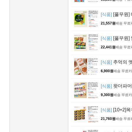
[식품]
[풀무원]
21,557원
배송 무료
[식품]
[풀무원]
22,441원
배송 무료
[식품]
추억의 옛
6,900원
배송 무료
카
[식품]
왓더파머스
9,300원
배송 무료
카
[식품]
[10+2]
21,760원
배송 무료