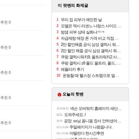
이 팟벤의 화제글
1
우리 집 피부가 예민한 날
추천 0
2
모델은 역시 리센느 나랑스 사이드 1.25L 1박스
3
밤샘 피부 상태 실화냐ㅋㅋ
4
자급제랑 매장 폰 가격 비교 직접 안가도 되네요
5
2만 할인해줌 공식 삼성 갤럭시 워치9 크림, 40mm, 블루투스
추천 0
6
2만 할인 해줌 공식 삼성 갤럭시 워치9 실버, 44mm, 블루투스
7
쿠팡 갤럭시워치9, 울트라워치2 사전구매 혜택 받아보세요
8
쿠팡 갤럭시 z8 폴드 울트라, 폴드, 플립 사전예약
9
레플리카 후기
추천 0
10
운동할 때 헬스장 스트랩으로 얼굴 만졌다가 볼 뒤집어짐
오늘의 핫벤
추천 0
넥슨 오버워치 홈페이지 새단장!!
오버워치
도와주세요..!
SOL
공장: xx님 옴니움 장서 안하셨어요?
와우
추천 0
주말패키지가 나왔읍니다.
리니지M
아떨린다 한시간후면
리니지M