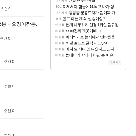
대충 연구소요약
검은사막
이제서야 힘들게 50찍고 나가 장궁 받았는데...
SOL
추천 0
풍풍풍 군왕주차가 씹이득 가성비라고 ????
검은사막
골드 파는 게 왜 쌀숭이임?
로아
, 5봉 + 오징어짬뽕,
현재 나무위키 실검 1위인 김규원
메이플
ㅇㅂ)진짜 개웃기네 ㅋㅋ
메이플
파리바게트 본사에서 연락왔음
메이플
추천 0
씨발 컬프프 클릭 미스낫네
메이플
아니 뭔 샤타 안 나왔다고 진짜 화내는 사람도 있네
메이플
썬데이가 샤타가 아닌 큰 이유는 경매장 불안정때문일듯
메이플
추천 0
더보기+
추천 0
추천 0
추천 0