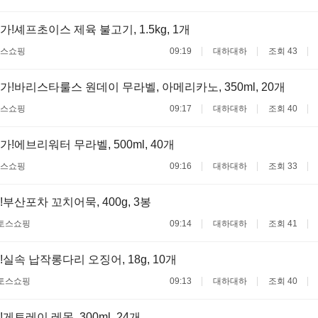
!셰프초이스 제육 불고기, 1.5kg, 1개
스쇼핑
09:19
대하대하
조회 43
가!바리스타룰스 원데이 무라벨, 아메리카노, 350ml, 20개
스쇼핑
09:17
대하대하
조회 40
!에브리워터 무라벨, 500ml, 40개
스쇼핑
09:16
대하대하
조회 33
부산포차 꼬치어묵, 400g, 3봉
토스쇼핑
09:14
대하대하
조회 41
실속 납작롱다리 오징어, 18g, 10개
토스쇼핑
09:13
대하대하
조회 40
게토레이 레몬, 300ml, 24개