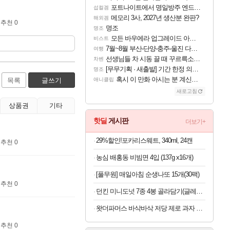
포트나이트에서 명일방주 엔드필드 [펠리카] 판매 예정
섭컬겜
메모리 3사, 2027년 생산분 완판?
해외겜
추천 0
명조
명조
모든 바우에라 업그레이드 아이템 획득 위치 공략 (89개)
비스트
7월~8월 부산-단양-충주-울진 다녀왔어요~
여행
선생님들 차 시동 끌 때 꾸르륵소리나는데
차벤
[무무기획 · 새출발] 기간 한정 의뢰 이벤트
명조
혹시 이 만화 아시는 분 계신가요
목록
글쓰기
애니클립
새로고침
상품권
기타
핫딜
게시판
더보기+
29%할인!포카리스웨트, 340ml, 24캔
추천 0
농심 배홍동 비빔면 4입 (137g x16개)
[풀무원] 매일아침 순생나또 15개(30팩)
추천 0
던킨 미니도넛 7종 4봉 골라담기(글레이즈드/바바리안/초코링 외)
왓더파머스 바삭바삭 저당 제로 과자 11종 모음
추천 0