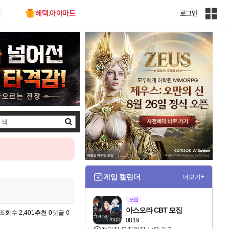
혜택.아이마트
로그인
인
벤
전
체
사
이
트
맵
검
색
게임 캘린더
더보기+
모집
아스오라 CBT 모집
조회수 2,401
추천 0
댓글 0
08.19