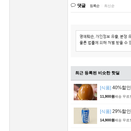
댓글
등록순
|
최신순
최근 등록된 비슷한 핫딜
[식품]
40%할인!
11,900원
배송 무료
[식품]
29%할인!
14,900원
배송 무료