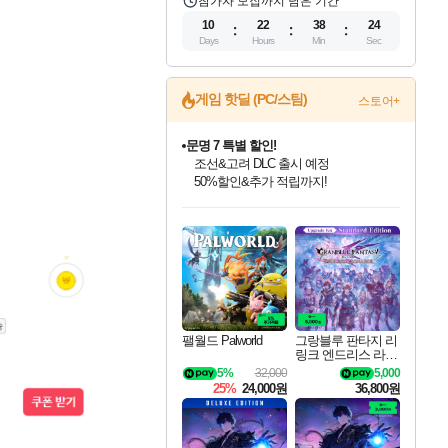
참가자 모집까지 남은 기간
10
22
38
23
Days
Hours
Min
Sec
게임 핫딜 (PC/스팀)
스토어+
문명 7 특별 할인!
조선&고려 DLC 출시 예정
50%할인&추가 적립까지!
인벤게임즈 8월 특별 할인!
드래곤소드: 어웨이크닝 입점!
마블 투혼 파이팅 소울즈 정식출시!
귀무자: 검의 길 예약 판매 중!
비스트 오브 리인카네이션 정식 출시!
커세어 코브 출시 기념 할인!
더 렐릭 퍼스트 가디언 정식 출시
베데스다 40주년 기념 할인 중!
캡콤 프렌차이즈 할인 진행 중!
캡콤 일부 상품 상시 할인
스타워즈 은하계 레이서
로블록스 기프트 카드 공식 입점
인기 퍼블리셔 모음!
스팀으로 만나는 드래곤소드!
마블 히어로 총 출동&화려한 격투!
10% 할인과
게임프릭 신작 IP
해적'섬'을 발전시키자!
설화x하드코어 액션!
베데스다의 명작들을
몬헌, 바하 등 인기 IP를
몬헌 와일즈 & 드래곤즈 도그마2
인벤게임즈에서 10% 추가 적립
Robux를 가장 안전하고
최대 90% 할인가를 만나보세요!
네이버혜택과 함께 만나보세요!
네이버 포인트 혜택까지!
이니&베니 혜택까지!
네이버 혜택가와 함께 예약하세요!
할인&네이버혜택으로 만나보세요!
네이버페이 혜택과 만나보세요!
40주년 프로모션으로 만나보세요!
할인가에 만나보세요!
일부 에디션 상시 할인!
혜택으로 예약 판매 중
편안하게 충전하세요
팰월드 Palworld
그랑블루 판타지 리
링크 엔드리스 라그
나로크 업그레이드
5%
32,000
5,000
킷 Granblue Fantasy
25%
24,000원
36,800원
Relink Endless Ragn
arok Upgrade Kit DL
C