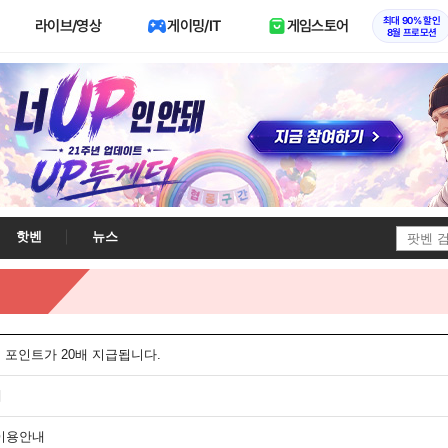
최대 90% 할인
라이브/영상
게이밍/IT
게임스토어
8월 프로모션
핫벤
뉴스
니 포인트가 20배 지급됩니다.
내
 이용안내