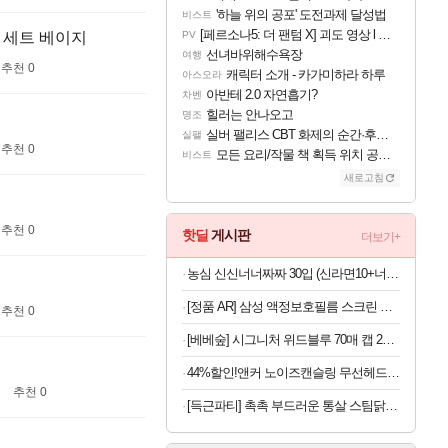
'하늘 위의 공포' 도전과제 달성법
비스트
[페르소나5: 더 팬텀 X] 괴도 영상 l 타카마키 안·댄싱 스타
더 세트 베이지
PV
선녀바위해수욕장
여행
추천 0
캐릭터 소개 - 카가미하라 하루
아스오라
아반테 2.0 자연흡기?
차벤
힐러는 안나오고
명조
실버 팰리스 CBT 화제의 순간·후기 모음
실팰
추천 0
모든 요리/작물 책 획득 위치 공략 (36개) - 미식가 도전과제
비스트
새로고침
추천 0
핫딜
게시판
더보기+
농심 신신너너짜짜 30입 (신라면10+너구리10+짜파게티10)
[정품 AR] 삼성 액정보호필름 스크린 프로텍터 갤럭시Z 폴드8 울트라, 2매입
추천 0
[베베숲] 시그니처 위드블루 70매 캡 20팩+센시 휴대 4팩 외 베베숲 스테디셀러 모음
44%할인!앤커 노이즈캔슬링 무선헤드폰 A3040
추천 0
[득근파티] 촉촉 부드러운 통살 스팀닭가슴살 18팩 6가지맛