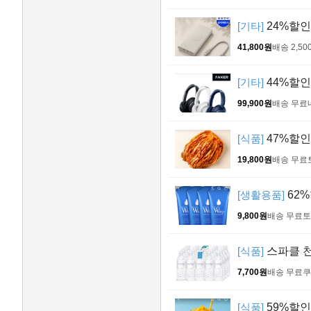
[기타]
24%할인
41,800원
배송 2,50
[기타]
44%할인
99,900원
배송 무료
[식품]
47%할인
19,800원
배송 무료
[생활용품]
62%
9,800원
배송 무료
토
[식품]
스파클 천연
7,700원
배송 무료
쿠
[식품]
59%할인!