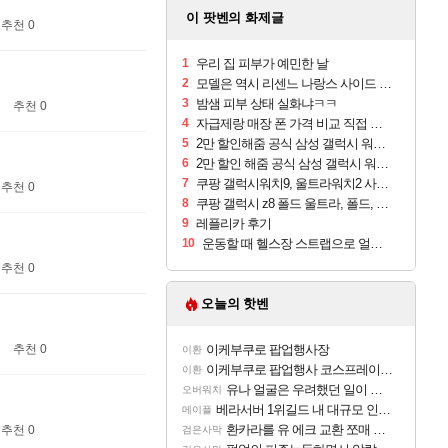
이 팟벤의 화제글
추천 0
1
우리 집 피부가 예민한 날
2
모델은 역시 리센느 나랑스 사이드 1.25L 1박스
3
밤샘 피부 상태 실화냐ㅋㅋ
추천 0
4
자급제랑 매장 폰 가격 비교 직접 안가도 되네요
5
2만 할인해줌 공식 삼성 갤럭시 워치9 크림, 40mm, 블루투스
6
2만 할인 해줌 공식 삼성 갤럭시 워치9 실버, 44mm, 블루투스
7
쿠팡 갤럭시워치9, 울트라워치2 사전구매 혜택 받아보세요
추천 0
8
쿠팡 갤럭시 z8 폴드 울트라, 폴드, 플립 사전예약
9
레플리카 후기
10
운동할 때 헬스장 스트랩으로 얼굴 만졌다가 볼 뒤집어짐
추천 0
오늘의 핫벤
추천 0
이케부쿠로 팝업행사장
이환
이케부쿠로 팝업행사 코스프레이어들!!
이환
유나 얼굴은 우려했던 일이 벌어진 참사 같음
오버워치
베라서버 1위길드 내 대규모 인원이탈종용 추정사건
메이플
환카라를 유 에크 교환 쪼매 서운함..
추천 0
검은사막