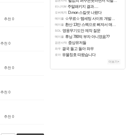
펄없의 퍼주는듯하면서 악랄한 BM 설계
검은사막
주말패키지 결과.....
리니지M
D.mon 스킬셋 나왔다
오버워치
☆무료☆ 템세팅 사이트 개발자입니다
추천 0
메이플
환산 13만 스펙으로 삐져서 매주 수로 10만점 치고있으면 ㅋㅋ
메이플
영웅무기도안 제작 질문
SOL
후닝 780억 부자 아니였음??
메이플
중상유저들
검은사막
추천 0
결국 돌고 돌아 와우
와우
유물칭호 따왔습니다
로아
더보기+
추천 0
추천 0
추천 0