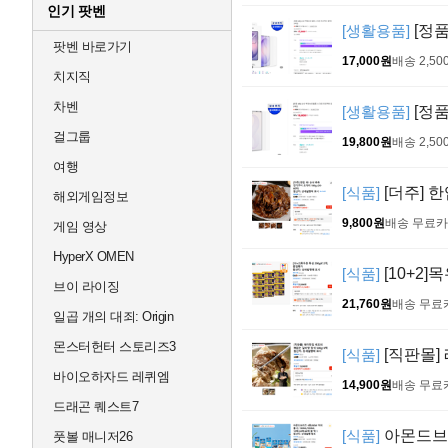
인기 팟벤
[생활용품]
[정품
팟벤 바로가기
17,000원
배송 2,50
치지직
차벤
[생활용품]
[정품
걸그룹
19,800원
배송 2,50
여행
[식품]
[더주] 한
해외게임정보
9,800원
배송 무료
카
게임 영상
HyperX OMEN
[식품]
[10+2]
브이 라이징
21,760원
배송 무료
일곱 개의 대죄: Origin
몬스터헌터 스토리즈3
[식품]
[직판몰]
바이오하자드 레퀴엠
14,900원
배송 무료
드래곤 퀘스트7
[식품]
아몬드브리즈
풋볼 매니저26