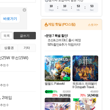
참가자 모집까지 남은 기간
10
10
53
52
Days
Hours
Min
Sec
게임 핫딜 (PC/스팀)
스토어+
목록
글쓰기
문명 7 특별 할인!
조선&고려 DLC 출시 예정
50%할인&추가 적립까지!
상품권
기타
인벤게임즈 8월 특별 할인!
드래곤소드: 어웨이크닝 입점!
마블 투혼 파이팅 소울즈 정식출시!
귀무자: 검의 길 예약 판매 중!
비스트 오브 리인카네이션 정식 출시!
커세어 코브 출시 기념 할인!
더 렐릭 퍼스트 가디언 정식 출시
베데스다 40주년 기념 할인 중!
캡콤 프렌차이즈 할인 진행 중!
캡콤 일부 상품 상시 할인
스타워즈 은하계 레이서
로블록스 기프트 카드 공식 입점
인기 퍼블리셔 모음!
스팀으로 만나는 드래곤소드!
마블 히어로 총 출동&화려한 격투!
10% 할인과
게임프릭 신작 IP
해적'섬'을 발전시키자!
설화x하드코어 액션!
베데스다의 명작들을
몬헌, 바하 등 인기 IP를
몬헌 와일즈 & 드래곤즈 도그마2
인벤게임즈에서 10% 추가 적립
Robux를 가장 안전하고
25W 무선15W)
최대 90% 할인가를 만나보세요!
네이버혜택과 함께 만나보세요!
네이버 포인트 혜택까지!
이니&베니 혜택까지!
네이버 혜택가와 함께 예약하세요!
할인&네이버혜택으로 만나보세요!
네이버페이 혜택과 만나보세요!
40주년 프로모션으로 만나보세요!
할인가에 만나보세요!
일부 에디션 상시 할인!
혜택으로 예약 판매 중
편안하게 충전하세요
추천 0
팰월드 Palworld
옥토패스 트래블러
추천 0
II Octopath Traveler I
I
5%
32,000
49,800
25%
24,000원
70%
14,940원
, 2매입
추천 0