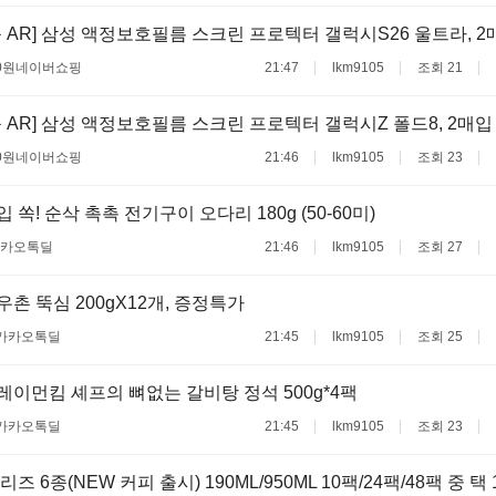
 AR] 삼성 액정보호필름 스크린 프로텍터 갤럭시S26 울트라, 2
0원
네이버쇼핑
21:47
lkm9105
조회 21
 AR] 삼성 액정보호필름 스크린 프로텍터 갤럭시Z 폴드8, 2매입
0원
네이버쇼핑
21:46
lkm9105
조회 23
입 쏙! 순삭 촉촉 전기구이 오다리 180g (50-60미)
카오톡딜
21:46
lkm9105
조회 27
목우촌 뚝심 200gX12개, 증정특가
카카오톡딜
21:45
lkm9105
조회 25
 레이먼킴 셰프의 뼈없는 갈비탕 정석 500g*4팩
카카오톡딜
21:45
lkm9105
조회 23
 6종(NEW 커피 출시) 190ML/950ML 10팩/24팩/48팩 중 택 