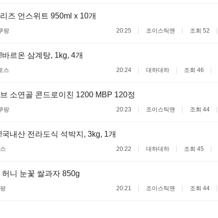
즈 언스위트 950ml x 10개
쿠팡
20:25
조이스틱맨
조회 52
바르온 삼계탕, 1kg, 4개
토스
20:24
대하대하
조회 46
 소연골 콘드로이친 1200 MBP 120정
쿠팡
20:23
조이스틱맨
조회 44
국내산 전라도식 석박지, 3kg, 1개
스
20:22
대하대하
조회 45
허니 눈꽃 쌀과자 850g
팡
20:21
조이스틱맨
조회 44