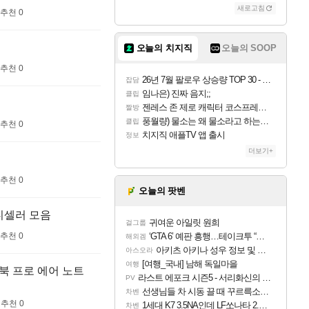
새로고침
추천 0
오늘의 치지직
오늘의 SOOP
추천 0
26년 7월 팔로우 상승량 TOP 30 - 월간 치지직
잡담
임나은) 진짜 음지;;
클립
젠레스 존 제로 캐릭터 코스프레한 꽁주
짤방
풍월량) 물소는 왜 물소라고 하는거야? 아! 그만 ㅋㅋ
클립
추천 0
치지직 애플TV 앱 출시
정보
더보기+
추천 0
오늘의 팟벤
테디셀러 모음
귀여운 아일릿 원희
걸그룹
추천 0
‘GTA 6’ 예판 흥행…테이크투 “내부 예상 크게 넘어”
해외겜
아키츠 아키나 성우 정보 및 주요 필모
아스오라
[여행_국내] 남해 독일마을
여행
맥북 프로 에어 노트
라스트 에포크 시즌5 - 서리화신의 분노 티저
PV
선생님들 차 시동 끌 때 꾸르륵소리나는데
차벤
추천 0
1세대 K7 3.5NA인데 LF쏘나타 2.0NA 기변하면 유류비 절약이 얼마나 될까요..?
차벤