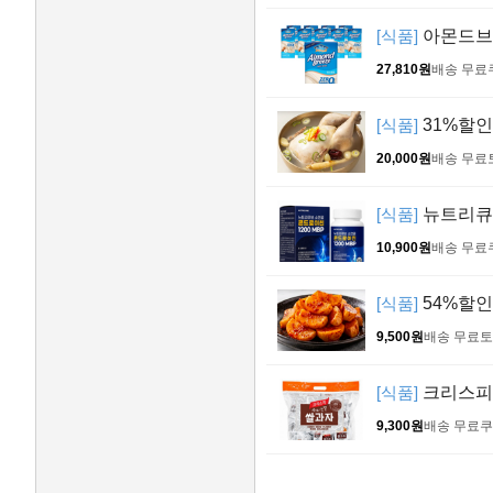
[식품]
아몬드브리
27,810원
배송 무료
[식품]
31%할인!
20,000원
배송 무료
[식품]
뉴트리큐브
10,900원
배송 무료
[식품]
54%할인!
9,500원
배송 무료
토
[식품]
크리스피 
9,300원
배송 무료
쿠