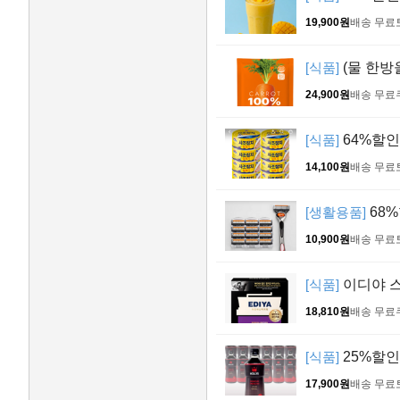
19,900원
배송 무료
[식품]
(물 한방
24,900원
배송 무료
[식품]
64%할인!
14,100원
배송 무료
[생활용품]
68%
10,900원
배송 무료
[식품]
이디야 스
18,810원
배송 무료
[식품]
25%할인
17,900원
배송 무료