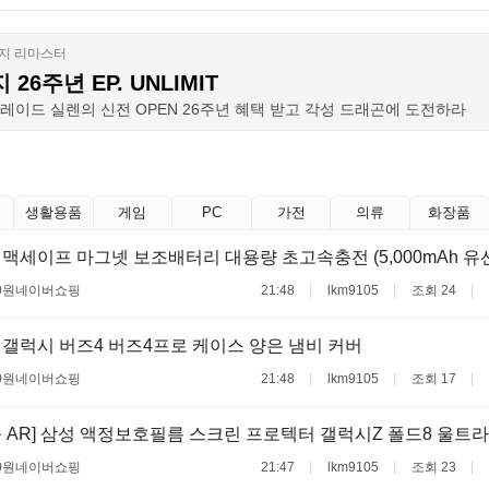
생활용품
게임
PC
가전
의류
화장품
맥세이프 마그넷 보조배터리 대용량 초고속충전 (5,000mAh 유선
0원
네이버쇼핑
21:48
lkm9105
조회 24
갤럭시 버즈4 버즈4프로 케이스 양은 냄비 커버
0원
네이버쇼핑
21:48
lkm9105
조회 17
 AR] 삼성 액정보호필름 스크린 프로텍터 갤럭시Z 폴드8 울트라
0원
네이버쇼핑
21:47
lkm9105
조회 23