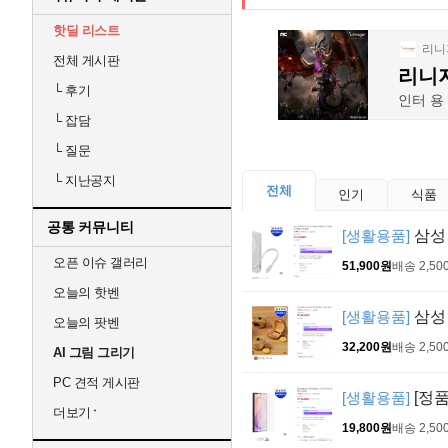
핫딜 리스트
전체 게시판
└
후기
└
잡담
└
질문
└
지난공지
전체
인기
식품
공통 커뮤니티
[생활용품]
삼성 
오픈 이슈 갤러리
51,900원
배송 2,50
오늘의 핫벤
[생활용품]
삼성 
오늘의 팟벤
32,200원
배송 2,50
AI 그림 그리기
PC 견적 게시판
[생활용품]
[정품
더보기
19,800원
배송 2,50