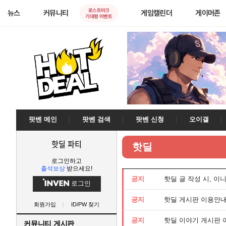
로스트아크
뉴스
커뮤니티
게임캘린더
게이머존
기대평 이벤트
팟벤 메인
팟벤 검색
팟벤 신청
오이갤
핫딜 파티
핫딜
로그인하고
출석보상
받으세요!
공지
핫딜 글 작성 시, 이
로그인
공지
핫딜 게시판 이용안
회원가입
ID/PW 찾기
공지
핫딜 이야기 게시판
커뮤니티 게시판