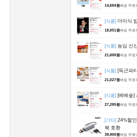
14,694원
배송 무료
[식품]
더미식 밥
18,051원
배송 무료
[식품]
농심 신신
21,600원
배송 무료
[식품]
[득근파티
21,027원
배송 무료
[식품]
[베베숲]
27,295원
배송 무료
[기타]
24%할인!
북 호환
39,900원
배송 무료