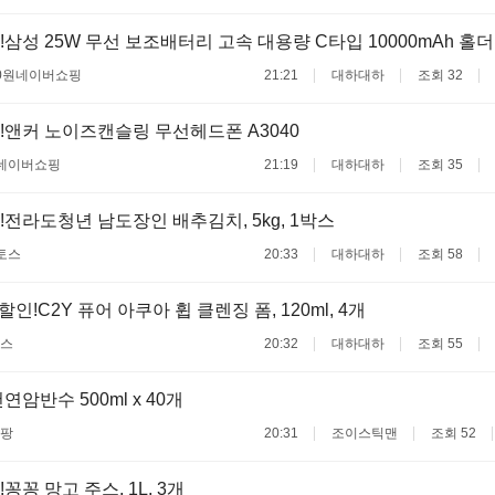
!삼성 25W 무선 보조배터리 고속 대용량 C타입 10000mAh 홀
0원
네이버쇼핑
21:21
대하대하
조회 32
!앤커 노이즈캔슬링 무선헤드폰 A3040
네이버쇼핑
21:19
대하대하
조회 35
!전라도청년 남도장인 배추김치, 5kg, 1박스
토스
20:33
대하대하
조회 58
할인!C2Y 퓨어 아쿠아 휩 클렌징 폼, 120ml, 4개
스
20:32
대하대하
조회 55
암반수 500ml x 40개
팡
20:31
조이스틱맨
조회 52
꽁꽁 망고 주스, 1L, 3개