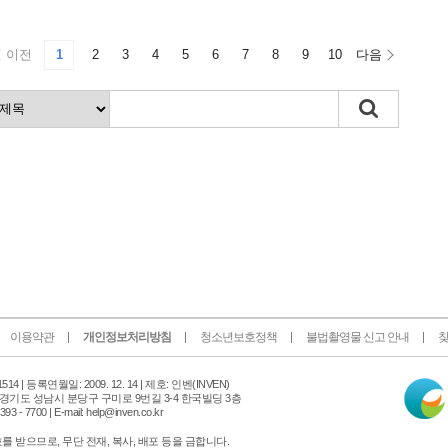
이전
1
2
3
4
5
6
7
8
9
10
다음
이용약관
개인정보처리방침
청소년보호정책
불법촬영물 신고 안내
찾
인
14 |
등록연월일: 2009. 12. 14 | 제호: 인벤
(INVEN)
터
 경기도 성남시 분당구 구미로 9번길 3-4 한국빌딩 3층
넷
 - 7700 | E-mail: help@inven.co.kr
신
문
 받으므로, 무단 전재, 복사, 배포 등을 금합니다.