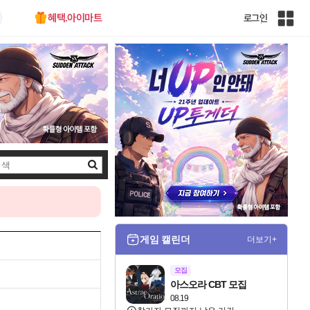
혜택.아이마트
로그인
인
벤
전
체
사
이
트
맵
검
색
게임 캘린더
더보기+
모집
아스오라 CBT 모집
08.19