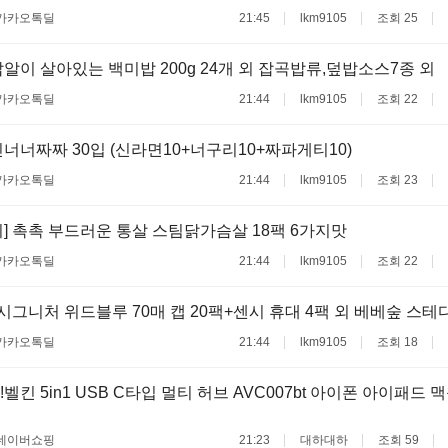
카카오톡딜
21:45
lkm9105
조회 25
알이 살아있는 백미밥 200g 24개 외 잡곡밥류,덮밥소스7종 외
카카오톡딜
21:44
lkm9105
조회 22
너너짜짜 30입 (신라면10+너구리10+짜파게티10)
카카오톡딜
21:44
lkm9105
조회 23
] 촉촉 부드러운 통살 스팀닭가슴살 18팩 6가지맛
카카오톡딜
21:44
lkm9105
조회 22
 시그니처 위드블루 70매 캡 20팩+센시 휴대 4팩 외 베베숲 스
카카오톡딜
21:44
lkm9105
조회 18
벨킨 5in1 USB C타입 멀티 허브 AVC007bt 아이폰 아이패드 
네이버쇼핑
21:23
대하대하
조회 59