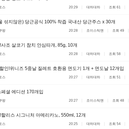
토스
20:29
대하대하
조회 61
울 섞지않은) 당근공식 100% 착즙 국내산 당근주스 x 30개
쿠팡
20:28
조이스틱맨
조회 49
사조 살코기 참치 안심따개, 85g, 10개
토스
20:28
대하대하
조회 58
할인!위니즈 5중날 질레트 호환용 면도기 1개 + 면도날 12개입
토스
20:27
대하대하
조회 51
페셜 에디션 170개입
쿠팡
20:27
조이스틱맨
조회 48
!할리스 시그니처 아메리카노, 550ml, 12개
토스
20:25
대하대하
조회 54