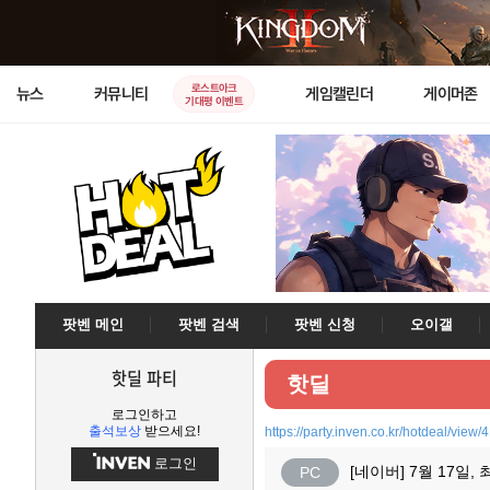
로스트아크
뉴스
커뮤니티
게임캘린더
게이머존
기대평 이벤트
팟벤 메인
팟벤 검색
팟벤 신청
오이갤
핫딜 파티
핫딜
로그인하고
출석보상
받으세요!
https://party.inven.co.kr/hotdeal/view/
로그인
[네이버] 7월 17일,
PC