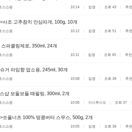
토스쇼핑
10:14
킴졍
조회 43
추천
>사조 고추참치 안심따개, 100g, 10개
토스쇼핑
10:12
킴졍
조회 51
추천
스파클링제로, 350ml, 24개
토스쇼핑
10:11
킴졍
조회 45
추천
거 라임향 업소용, 245ml, 30개
토스쇼핑
10:08
킴졍
조회 39
추천
샵 보들보들 때필링, 300ml, 2개
토스쇼핑
10:06
이시루시오
조회 37
쏘울너츠 100% 땅콩버터 스무스, 500g, 2개
토스쇼핑
10:05
킴졍
조회 38
추천