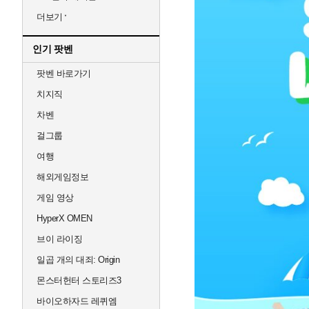
더보기
인기 팟벤
팟벤 바로가기
치지직
차벤
걸그룹
여행
해외게임정보
게임 영상
HyperX OMEN
브이 라이징
일곱 개의 대죄: Origin
몬스터헌터 스토리즈3
바이오하자드 레퀴엠