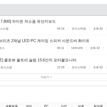
 -> 7,900] 자이온 저소음 유선키보드
스쇼핑
04:16
조이스틱맨
조회 82
브리츠 2채널 LED PC 게이밍 스피커 사운드바 화이트
토스
00:11
대하대하
조회 42
ALE] 클로뷰 울트라 슬림 15.6인치 포터블모니터
료
토스쇼핑
22:59
조이스틱맨
조회 82
더보기 +
생활용품
게임
PC
가전
의류
화장품