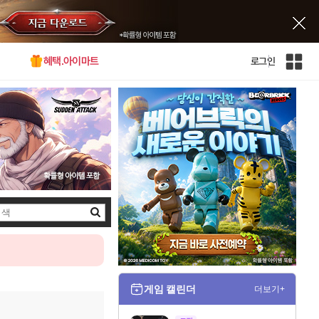
혜택.아이마트
로그인
인
벤
전
체
사
이
트
맵
검
색
게임 캘린더
더보기+