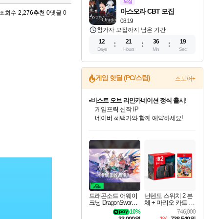
모집
아스오라 CBT 모집
조회수 2,276
추천 0
댓글 0
08.19
참가자 모집까지 남은 기간
12
21
36
18
Days
Hours
Min
Sec
게임 핫딜 (PC/스팀)
스토어+
비스트 오브 리인카네이션 정식 출시!
게임프릭 신작 IP
네이버 혜택가와 함께 예약하세요!
드래곤소드: 어웨이크닝 입점!
문명 7 특별 할인!
귀무자: 검의 길 예약 판매 중!
커세어 코브 출시 기념 할인!
더 렐릭 퍼스트 가디언 정식 출시
베데스다 40주년 기념 할인 중!
마블 투혼 파이팅 소울즈 예약 판매 중!
캡콤 프렌차이즈 할인 진행 중!
캡콤 일부 상품 상시 할인
스타워즈 은하계 레이서
로블록스 기프트 카드 공식 입점
스팀으로 만나는 드래곤소드!
조선&고려 DLC 출시 예정
10% 할인과
해적'섬'을 발전시키자!
설화x하드코어 액션!
베데스다의 명작들을
마블 히어로 총 출동&화려한 격투!
몬헌, 바하 등 인기 IP를
몬헌 와일즈 & 드래곤즈 도그마2
인벤게임즈에서 10% 추가 적립
Robux를 가장 안전하고
네이버혜택과 함께 만나보세요!
50%할인&추가 적립까지!
이니&베니 혜택까지!
할인&네이버혜택으로 만나보세요!
네이버페이 혜택과 만나보세요!
40주년 프로모션으로 만나보세요!
네이버 포인트 혜택까지!
할인가에 만나보세요!
일부 에디션 상시 할인!
혜택으로 예약 판매 중
편안하게 충전하세요
드래곤소드 어웨이
닌텐도 스위치 2 본
크닝 DragonSword A
체 + 마리오 카트 월
wakening
드
10%
746,000