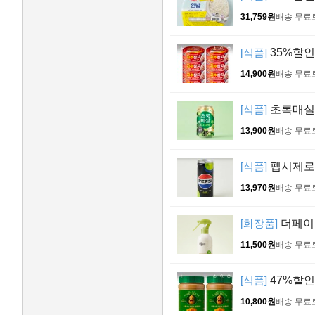
31,759원
배송 무료
[식품]
35%할인
14,900원
배송 무료
[식품]
초록매실 
13,900원
배송 무료
[식품]
펩시제로슈
13,970원
배송 무료
[화장품]
더페이스
11,500원
배송 무료
[식품]
47%할인>
10,800원
배송 무료