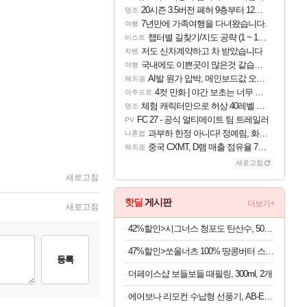
20시즌 3.5버전 폐허 9층부터 12층까지 클리어 조합 | 죽음의 노래와 바닷속 폐허 |
명조
7년만에 가족여행을 다녀왔습니다.
여행
챕터별 길찾기/지도 공략 (1 ~ 12장)
비스트
저도 신차계약하고 차 받았습니다
차벤
국내에도 이쁜곳이 많은것 같습니다
여행
AI발 원가 압박, 메인보드값 오르나
해외겜
4컷 만화 | 야간 보초는 너무 힘들어
아주프로
체험 캐릭터만으로 허상 40레벨 하이와티아 5분 컷!｜에이메스·린네·모니에 명함
명조
FC 27 - 공식 얼티메이트 팀 트레일러
PV
과부하 한정 아니다! 정예림, 화속성 서포터 세대 교체
나혼렙
중국 CXMT, D램 매출 점유율 7%…글로벌 4위로 부상
해외겜
새로고침
새로고침
핫딜
게시판
더보기+
새로고침
42%할인>시그너스 청포도 탄산수, 500ml, 20개
47%할인>쏘울너츠 100% 땅콩버터 스무스, 500g, 2개
등록
더페이스샵 보들보들 때필링, 300ml, 2개
에어보나 리모컨 수납형 선풍기, AB-E500FF, 1개