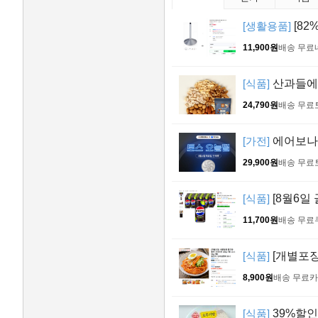
[생활용품]
[82
11,900원
배송 무료
[식품]
산과들에 
24,790원
배송 무료
[가전]
에어보나 리
29,900원
배송 무료
[식품]
[8월6일 
11,700원
배송 무료
[식품]
[개별포장]
8,900원
배송 무료
카
[식품]
39%할인>