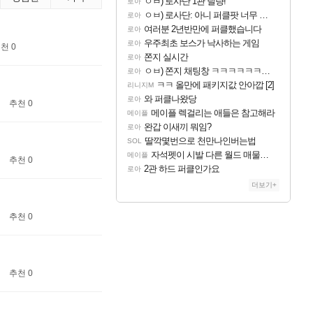
ㅇㅂ) 로사단 1관 딜량!
로아
ㅇㅂ) 로사단: 아니 퍼클팟 너무 심하네 예의가 없어(?)
로아
여러분 2년반만에 퍼클했습니다
로아
우주최초 보스가 낙사하는 게임
로아
천 0
쫀지 실시간
로아
ㅇㅂ) 쫀지 채팅창 ㅋㅋㅋㅋㅋㅋㅋㅋㅋㅋㅋ
로아
ㅋㅋ 올만에 패키지값 안아깝 [2]
리니지M
와 퍼클나왔당
로아
추천 0
메이플 렉걸리는 애들은 참고해라
메이플
완갑 이새끼 뭐임?
로아
딸깍몇번으로 천만나인버는법
SOL
자석펫이 시발 다른 월드 매물이 183억인데 우리 월드 걸 207억에 처올리면 관세 내고 183억짜릴 사지 시발놈아 관세 없이 사려고 검색했더니 관세 붙인 가격으로 팔고 있으면 좋다고 사겠냐 개놈새끼야
메이플
추천 0
2관 하드 퍼클인가요
로아
더보기+
추천 0
추천 0