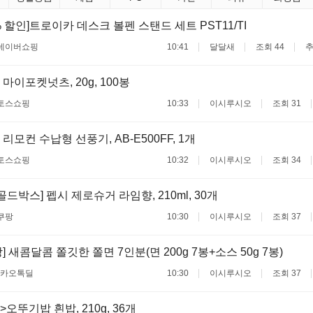
% 할인]트로이카 데스크 볼펜 스탠드 세트 PST11/TI
네이버쇼핑
10:41
달달새
조회 44
추
마이포켓넛츠, 20g, 100봉
토스쇼핑
10:33
이시루시오
조회 31
모컨 수납형 선풍기, AB-E500FF, 1개
토스쇼핑
10:32
이시루시오
조회 34
골드박스] 펩시 제로슈거 라임향, 210ml, 30개
쿠팡
10:30
이시루시오
조회 37
 새콤달콤 쫄깃한 쫄면 7인분(면 200g 7봉+소스 50g 7봉)
카오톡딜
10:30
이시루시오
조회 37
오뚜기밥 흰밥, 210g, 36개