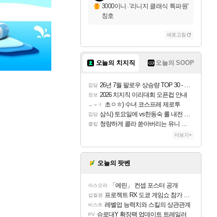
3000이니
·
'리니지 클래식 특파원'
칭호
새로고침
오늘의 치지직
오늘의 SOOP
26년 7월 팔로우 상승량 TOP 30 - 월간 치지직
잡담
2026 치지직 이리대회 오픈컵 안내
정보
초ㅇㅎ) 수녀 코스프레 제로투
ㅗㅜㅑ
삼식) 토요일에 vs한동숙 롤 내전 예정
잡담
청량하게 콜라 쏟아버리는 유니 ㅋㅋㅋ
클립
더보기+
오늘의 팟벤
「에린」 컨셉 포스터 공개
아스오라
프로젝트 RX 도쿄 게임쇼 참가 결정
섭컬겜
레벨업 능력치와 스킬의 상관관계
비스트
슈로대Y 확장팩 업데이트 트레일러
PV