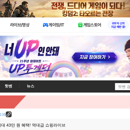
X
귀무자 신작
라이브/영상
게이밍/IT
게임스토어
지금 예판 중!
핫벤
뉴스
4136
 최대 43만 원 혜택! 역대급 쇼핑라이브