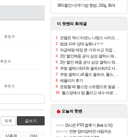
39%할인>오뚜기밥 흰밥, 210g, 36개
이 팟벤의 화제글
추천 0
1
모델은 역시 리센느 나랑스 사이드 1.25L 1박스
2
밤샘 피부 상태 실화냐ㅋㅋ
3
자급제랑 매장 폰 가격 비교 직접 안가도 되네요
4
2만 할인해줌 공식 삼성 갤럭시 워치9 크림, 40mm, 블루투스
추천 0
5
2만 할인 해줌 공식 삼성 갤럭시 워치9 실버, 44mm, 블루투스
6
쿠팡 갤럭시워치9, 울트라워치2 사전구매 혜택 받아보세요
7
쿠팡 갤럭시 z8 폴드 울트라, 폴드, 플립 사전예약
8
레플리카 후기
추천 0
9
운동할 때 헬스장 스트랩으로 얼굴 만졌다가 볼 뒤집어짐
10
헬스장에서 땀 흘리고 세수 바로 안 하면 트러블 나냐?
오늘의 핫벤
목록
글쓰기
15시즌 PTR 짧후기 (feat.도적)
디아4
전분 얌비얌버전 내림차순
검은사막
상품권
기타