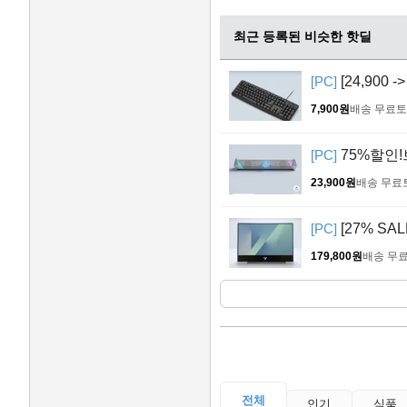
최근 등록된 비슷한 핫딜
[PC]
[24,900
7,900원
배송 무료
토
[PC]
75%할인!
23,900원
배송 무료
[PC]
[27% S
179,800원
배송 무
전체
인기
식품