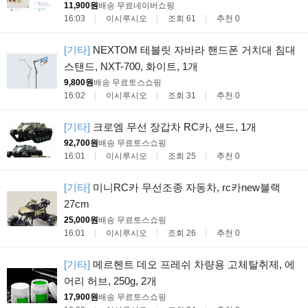
11,900원
배송 무료
네이버쇼핑
16:03
이시루시오
조회 61
추천 0
[기타]
NEXTOM 테블릿 자바라 핸드폰 거치대 침대
스탠드, NXT-700, 화이트, 1개
9,800원
배송 무료
토스쇼핑
16:02
이시루시오
조회 31
추천 0
[기타]
크로엠 무선 장갑차 RC카, 샌드, 1개
92,700원
배송 무료
토스쇼핑
16:01
이시루시오
조회 25
추천 0
[기타]
미니RC카 무선조종 자동차, rc카new블랙
27cm
25,000원
배송 무료
토스쇼핑
16:01
이시루시오
조회 26
추천 0
[기타]
메르헨트 데오 프레쉬 차량용 고체탈취제, 에
어리 허브, 250g, 2개
17,900원
배송 무료
토스쇼핑