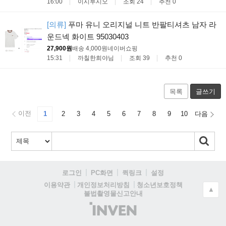
16:00
이시루시오
조회 24
추천 0
[의류]
푸마 유니 오리지널 니트 반팔티셔츠 남자 라
운드넥 화이트 95030403
27,900원
배송 4,000원
네이버쇼핑
15:31
까칠한희야님
조회 39
추천 0
목록
글쓰기
이전
1
2
3
4
5
6
7
8
9
10
다음
로그인
PC화면
퀵링크
설정
청소년보호정책
이용약관
개인정보처리방침
▲
불법촬영물신고안내
(주)
인
벤