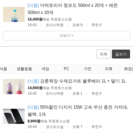
[식품]
더빅토리아 청포도 500ml x 20개 + 레몬
500ml x 20개
16,400원
배송 무료
토스쇼핑
16:43
조이스틱맨
조회 9
추천 0
더보기 +
목록
글쓰기
식품
생활용품
게임
PC
가전
의류
화장
[식품]
강훈목장 수제요거트 블루베리 1L + 딸기 1L
14,900원
배송 무료
토스쇼핑
16:45
조이스틱맨
조회 1
추천 0
[식품]
55%할인 디지지 15W 고속 무선 충전 거치대,
블랙, 1개
8,900원
배송 무료
토스쇼핑
16:44
코스모스길
조회 7
추천 0