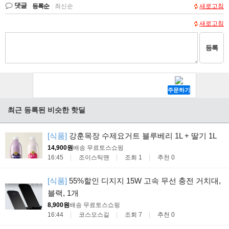
댓글
등록순
|
최신순
새로고침
새로고침
등록
최근 등록된 비슷한 핫딜
[식품]
강훈목장 수제요거트 블루베리 1L + 딸기 1L
14,900원
배송 무료
토스쇼핑
16:45
조이스틱맨
조회 1
추천 0
[식품]
55%할인 디지지 15W 고속 무선 충전 거치대,
블랙, 1개
8,900원
배송 무료
토스쇼핑
16:44
코스모스길
조회 7
추천 0