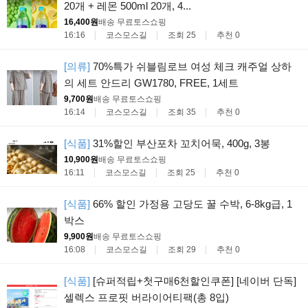
20개 + 레몬 500ml 20개, 4...
16,400원
배송 무료
토스쇼핑
16:16
코스모스길
조회 25
추천 0
[의류]
70%특가 쉬블림로브 여성 체크 캐주얼 상하
의 세트 안드리 GW1780, FREE, 1세트
9,700원
배송 무료
토스쇼핑
16:14
코스모스길
조회 35
추천 0
[식품]
31%할인 부산포차 꼬치어묵, 400g, 3봉
10,900원
배송 무료
토스쇼핑
16:11
코스모스길
조회 25
추천 0
[식품]
66% 할인 가정용 고당도 꿀 수박, 6-8kg급, 1
박스
9,900원
배송 무료
토스쇼핑
16:08
코스모스길
조회 29
추천 0
[식품]
[슈퍼적립+첫구매6천할인쿠폰] [네이버 단독]
셀렉스 프로핏 버라이어티팩(총 8입)