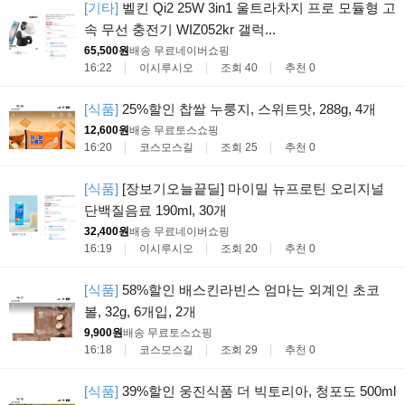
[기타]
벨킨 Qi2 25W 3in1 울트라차지 프로 모듈형 고
속 무선 충전기 WIZ052kr 갤럭...
65,500원
배송 무료
네이버쇼핑
16:22
이시루시오
조회 40
추천 0
[식품]
25%할인 찹쌀 누룽지, 스위트맛, 288g, 4개
12,600원
배송 무료
토스쇼핑
16:20
코스모스길
조회 25
추천 0
[식품]
[장보기오늘끝딜] 마이밀 뉴프로틴 오리지널
단백질음료 190ml, 30개
32,400원
배송 무료
네이버쇼핑
16:19
이시루시오
조회 20
추천 0
[식품]
58%할인 배스킨라빈스 엄마는 외계인 초코
볼, 32g, 6개입, 2개
9,900원
배송 무료
토스쇼핑
16:18
코스모스길
조회 29
추천 0
[식품]
39%할인 웅진식품 더 빅토리아, 청포도 500ml