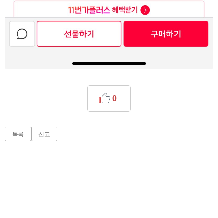
0
목록
신고