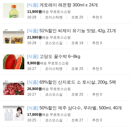
[식품]
게토레이 레몬향 300ml x 24개
11,900원
배송 무료
토스쇼핑
16:29
조이스틱맨
조회 25
추천 0
[식품]
51%할인 씨제이 유기농 맛밤, 42g, 21개
21,980원
배송 무료
토스쇼핑
16:29
코스모스길
조회 19
추천 0
[식품]
고당도 꿀수박 6~8kg
9,900원
배송 무료
토스쇼핑
16:27
조이스틱맨
조회 25
추천 0
[식품]
69%할인 산지로드 소 토시살, 200g, 5팩
26,900원
배송 무료
토스쇼핑
16:27
코스모스길
조회 25
추천 0
[식품]
50%할인 제주 삼다수, 무라벨, 500ml, 40개
17,900원
배송 무료
토스쇼핑
16:25
코스모스길
조회 27
추천 0