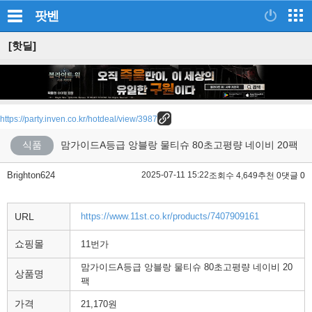
팟벤
[핫딜]
https://party.inven.co.kr/hotdeal/view/3987
식품
맘가이드A등급 앙블랑 물티슈 80초고평량 네이비 20팩
Brighton624
2025-07-11 15:22
조회수 4,649
추천 0
댓글 0
URL
https://www.11st.co.kr/products/7407909161
쇼핑몰
11번가
맘가이드A등급 앙블랑 물티슈 80초고평량 네이비 20
상품명
팩
가격
21,170원