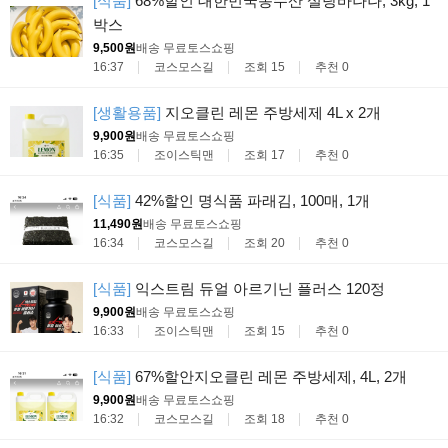
[식품]
68%할인 대한민국농수산 설탕바나나, 3kg, 1
박스
9,500원
배송 무료
토스쇼핑
16:37
코스모스길
조회 15
추천 0
[생활용품]
지오클린 레몬 주방세제 4L x 2개
9,900원
배송 무료
토스쇼핑
16:35
조이스틱맨
조회 17
추천 0
[식품]
42%할인 명식품 파래김, 100매, 1개
11,490원
배송 무료
토스쇼핑
16:34
코스모스길
조회 20
추천 0
[식품]
익스트림 듀얼 아르기닌 플러스 120정
9,900원
배송 무료
토스쇼핑
16:33
조이스틱맨
조회 15
추천 0
[식품]
67%할안지오클린 레몬 주방세제, 4L, 2개
9,900원
배송 무료
토스쇼핑
16:32
코스모스길
조회 18
추천 0