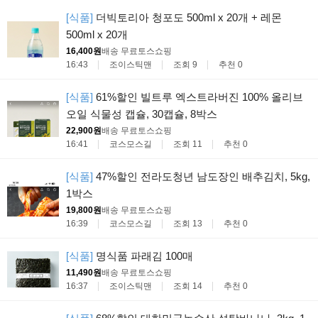
[식품]
더빅토리아 청포도 500ml x 20개 + 레몬
500ml x 20개
16,400원
배송 무료
토스쇼핑
16:43
조이스틱맨
조회 9
추천 0
[식품]
61%할인 빌트루 엑스트라버진 100% 올리브
오일 식물성 캡슐, 30캡슐, 8박스
22,900원
배송 무료
토스쇼핑
16:41
코스모스길
조회 11
추천 0
[식품]
47%할인 전라도청년 남도장인 배추김치, 5kg,
1박스
19,800원
배송 무료
토스쇼핑
16:39
코스모스길
조회 13
추천 0
[식품]
명식품 파래김 100매
11,490원
배송 무료
토스쇼핑
16:37
조이스틱맨
조회 14
추천 0