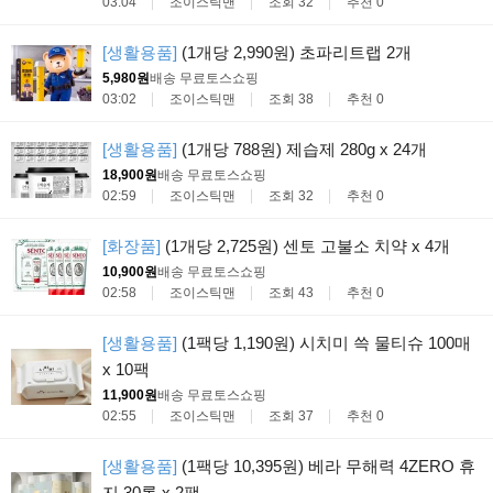
03:04
조이스틱맨
조회 32
추천 0
[생활용품]
(1개당 2,990원) 초파리트랩 2개
5,980원
배송 무료
토스쇼핑
03:02
조이스틱맨
조회 38
추천 0
[생활용품]
(1개당 788원) 제습제 280g x 24개
18,900원
배송 무료
토스쇼핑
02:59
조이스틱맨
조회 32
추천 0
[화장품]
(1개당 2,725원) 센토 고불소 치약 x 4개
10,900원
배송 무료
토스쇼핑
02:58
조이스틱맨
조회 43
추천 0
[생활용품]
(1팩당 1,190원) 시치미 쓱 물티슈 100매
x 10팩
11,900원
배송 무료
토스쇼핑
02:55
조이스틱맨
조회 37
추천 0
[생활용품]
(1팩당 10,395원) 베라 무해력 4ZERO 휴
지 30롤 x 2팩