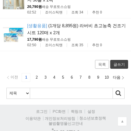
20,790원
배송 무료
토스쇼핑
02:52
조이스틱맨
조회 34
추천 0
[생활용품]
(1개당 8,895원) 라버비 초고농축 건조기
시트 120매 x 2개
17,790원
배송 무료
토스쇼핑
02:50
조이스틱맨
조회 35
추천 0
목록
글쓰기
이전
1
2
3
4
5
6
7
8
9
10
다음
로그인
PC화면
퀵링크
설정
청소년보호정책
이용약관
개인정보처리방침
▲
불법촬영물신고안내
(주)