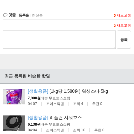
댓글
등록순
|
최신순
새로고침
새로고침
등록
최근 등록된 비슷한 핫딜
[생활용품]
(1kg당 1,580원) 워싱소다 5kg
7,900원
배송 무료
토스쇼핑
04:07
조이스틱맨
조회 4
추천 0
[생활용품]
리플랜 샤워호스
6,138원
배송 무료
토스쇼핑
04:04
조이스틱맨
조회 10
추천 0