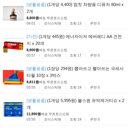
[생활용품]
(1개당 4,400) 멈칫 차량용 디퓨저 80ml x
2개
8,800원
배송 무료
토스쇼핑
04:01
조이스틱맨
조회 13
추천 0
[가전]
(1개당 445원) 에너자이저 에버레디 AA 건전
지 x 20개
8,900원
배송 무료
토스쇼핑
03:57
조이스틱맨
조회 17
추천 0
[생활용품]
(1장당 294원) 뽑아쓰고 빨아쓰는 극세사
타월 10장 x 3박스
8,811원
배송 무료
토스쇼핑
03:55
조이스틱맨
조회 19
추천 0
[생활용품]
(1개당 5,995원) 불스원 유막제거티슈 x 2
개
11,990원
배송 무료
토스쇼핑
03:50
조이스틱맨
조회 19
추천 0