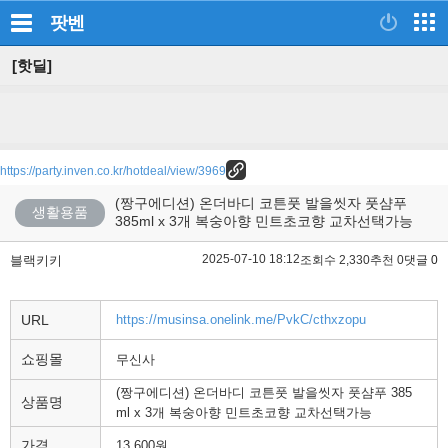
팟벤
[핫딜]
https://party.inven.co.kr/hotdeal/view/3969
(짱구에디션) 온더바디 코튼풋 발을씻자 풋샴푸
생활용품
385ml x 3개 복숭아향 민트초코향 교차선택가능
2025-07-10 18:12
블랙키키
조회수 2,330
추천 0
댓글 0
URL
https://musinsa.onelink.me/PvkC/cthxzopu
쇼핑몰
무신사
(짱구에디션) 온더바디 코튼풋 발을씻자 풋샴푸 385
상품명
ml x 3개 복숭아향 민트초코향 교차선택가능
가격
13,600원