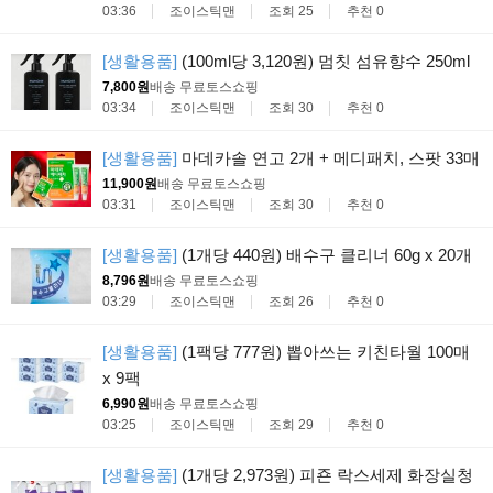
03:36
조이스틱맨
조회 25
추천 0
[생활용품]
(100ml당 3,120원) 멈칫 섬유향수 250ml
7,800원
배송 무료
토스쇼핑
03:34
조이스틱맨
조회 30
추천 0
[생활용품]
마데카솔 연고 2개 + 메디패치, 스팟 33매
11,900원
배송 무료
토스쇼핑
03:31
조이스틱맨
조회 30
추천 0
[생활용품]
(1개당 440원) 배수구 클리너 60g x 20개
8,796원
배송 무료
토스쇼핑
03:29
조이스틱맨
조회 26
추천 0
[생활용품]
(1팩당 777원) 뽑아쓰는 키친타월 100매
x 9팩
6,990원
배송 무료
토스쇼핑
03:25
조이스틱맨
조회 29
추천 0
[생활용품]
(1개당 2,973원) 피죤 락스세제 화장실청