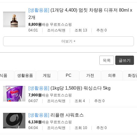
[생활용품]
(1개당 4,400) 멈칫 차량용 디퓨저 80ml x
2개
8,800원
배송 무료
토스쇼핑
04:01
조이스틱맨
조회 13
추천 0
더보기 +
목록
글쓰기
식품
생활용품
게임
PC
가전
의류
화장
[생활용품]
(1kg당 1,580원) 워싱소다 5kg
7,900원
배송 무료
토스쇼핑
04:07
조이스틱맨
조회 4
추천 0
[생활용품]
리플랜 샤워호스
6,138원
배송 무료
토스쇼핑
04:04
조이스틱맨
조회 10
추천 0