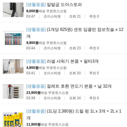
[생활용품]
말발굽 도어스토퍼
8,000원
배송 무료
토스쇼핑
03:47
조이스틱맨
조회 21
추천 0
[생활용품]
(1개당 825원) 센토 딥클린 점보칫솔 x 12
개
9,900원
배송 무료
토스쇼핑
03:44
조이스틱맨
조회 23
추천 0
[생활용품]
리셀 샤워기 본품 + 필터3개
4,900원
배송 무료
토스쇼핑
03:41
조이스틱맨
조회 20
추천 0
[생활용품]
질레트 호환 면도기 본품 + 날 32개
23,900원
배송 무료
토스쇼핑
03:39
조이스틱맨
조회 24
추천 0
[생활용품]
(1L당 2,380원) 드릴 펑 1L x 3개 + 2L x 1
개
11,900원
배송 무료
토스쇼핑