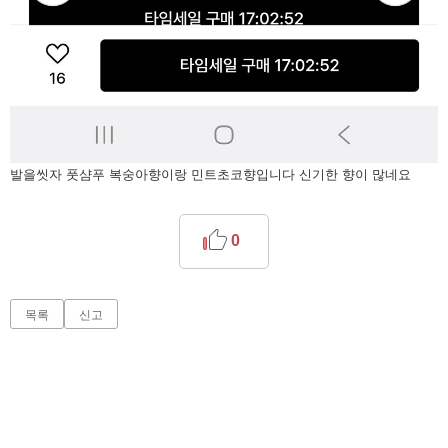
발을씻자 풋샴푸 복숭아향이랑 민트초코향입니다 신기한 향이 많네요
0
목록
신고