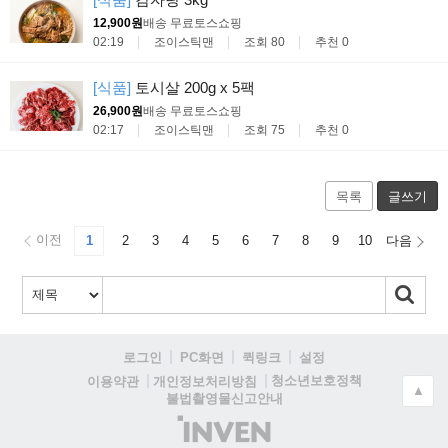
12,900원
배송 무료
토스쇼핑
02:19
조이스틱맨
조회 80
추천 0
[식품]
토시살 200g x 5팩
26,900원
배송 무료
토스쇼핑
02:17
조이스틱맨
조회 75
추천 0
목록
글쓰기
이전
1
2
3
4
5
6
7
8
9
10
다음
로그인
PC화면
퀵링크
설정
청소년보호정책
이용약관
개인정보처리방침
▲
불법촬영물신고안내
(주)
인