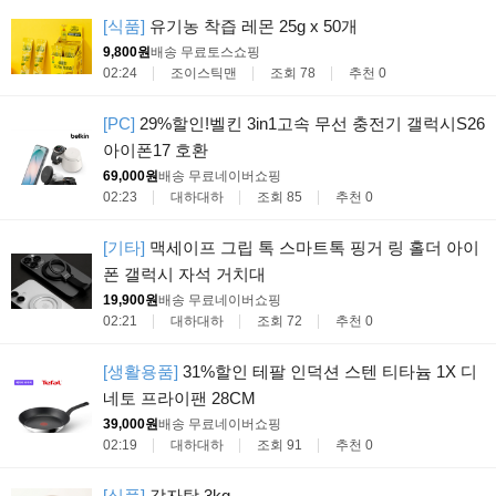
[식품]
유기농 착즙 레몬 25g x 50개
9,800원
배송 무료
토스쇼핑
02:24
조이스틱맨
조회 78
추천 0
[PC]
29%할인!벨킨 3in1고속 무선 충전기 갤럭시S26
아이폰17 호환
69,000원
배송 무료
네이버쇼핑
02:23
대하대하
조회 85
추천 0
[기타]
맥세이프 그립 톡 스마트톡 핑거 링 홀더 아이
폰 갤럭시 자석 거치대
19,900원
배송 무료
네이버쇼핑
02:21
대하대하
조회 72
추천 0
[생활용품]
31%할인 테팔 인덕션 스텐 티타늄 1X 디
네토 프라이팬 28CM
39,000원
배송 무료
네이버쇼핑
02:19
대하대하
조회 91
추천 0
[식품]
감자탕 3kg