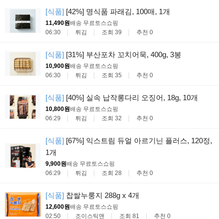
[식품]
[42%] 명식품 파래김, 100매, 1개
11,490원
배송 무료
토스쇼핑
06:30
튀김
조회 39
추천 0
[식품]
[31%] 부산포차 꼬치어묵, 400g, 3봉
10,900원
배송 무료
토스쇼핑
06:30
튀김
조회 35
추천 0
[식품]
[40%] 실속 납작롱다리 오징어, 18g, 10개
10,800원
배송 무료
토스쇼핑
06:29
튀김
조회 32
추천 0
[식품]
[67%] 익스트림 듀얼 아르기닌 플러스, 120정,
1개
9,900원
배송 무료
토스쇼핑
06:29
튀김
조회 28
추천 0
[식품]
찹쌀누룽지 288g x 4개
12,600원
배송 무료
토스쇼핑
02:50
조이스틱맨
조회 81
추천 0