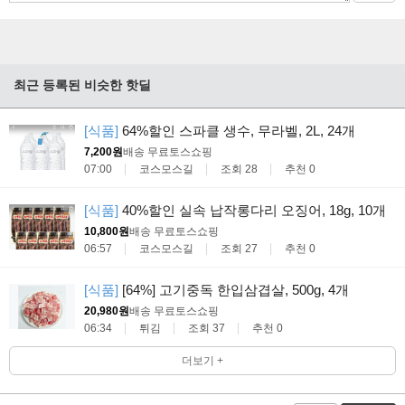
최근 등록된 비슷한 핫딜
[식품]
64%할인 스파클 생수, 무라벨, 2L, 24개
7,200원
배송 무료
토스쇼핑
07:00
코스모스길
조회 28
추천 0
[식품]
40%할인 실속 납작롱다리 오징어, 18g, 10개
10,800원
배송 무료
토스쇼핑
06:57
코스모스길
조회 27
추천 0
[식품]
[64%] 고기중독 한입삼겹살, 500g, 4개
20,980원
배송 무료
토스쇼핑
06:34
튀김
조회 37
추천 0
더보기 +