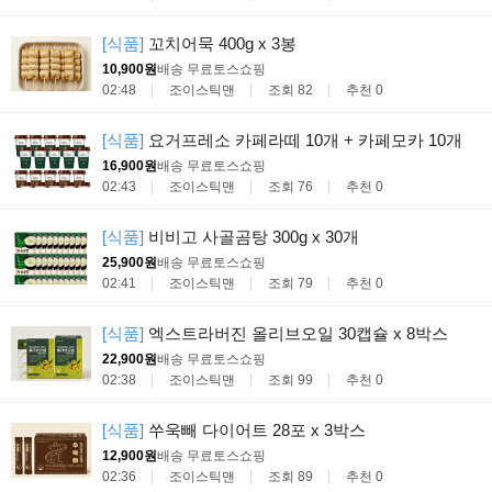
[식품]
꼬치어묵 400g x 3봉
10,900원
배송 무료
토스쇼핑
02:48
조이스틱맨
조회 82
추천 0
[식품]
요거프레소 카페라떼 10개 + 카페모카 10개
16,900원
배송 무료
토스쇼핑
02:43
조이스틱맨
조회 76
추천 0
[식품]
비비고 사골곰탕 300g x 30개
25,900원
배송 무료
토스쇼핑
02:41
조이스틱맨
조회 79
추천 0
[식품]
엑스트라버진 올리브오일 30캡슐 x 8박스
22,900원
배송 무료
토스쇼핑
02:38
조이스틱맨
조회 99
추천 0
[식품]
쑤욱빼 다이어트 28포 x 3박스
12,900원
배송 무료
토스쇼핑
02:36
조이스틱맨
조회 89
추천 0