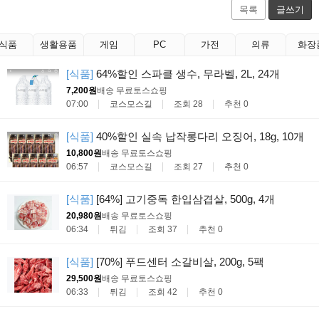
목록
글쓰기
식품
생활용품
게임
PC
가전
의류
화장
[식품]
64%할인 스파클 생수, 무라벨, 2L, 24개
7,200원
배송 무료
토스쇼핑
07:00
코스모스길
조회 28
추천 0
[식품]
40%할인 실속 납작롱다리 오징어, 18g, 10개
10,800원
배송 무료
토스쇼핑
06:57
코스모스길
조회 27
추천 0
[식품]
[64%] 고기중독 한입삼겹살, 500g, 4개
20,980원
배송 무료
토스쇼핑
06:34
튀김
조회 37
추천 0
[식품]
[70%] 푸드센터 소갈비살, 200g, 5팩
29,500원
배송 무료
토스쇼핑
06:33
튀김
조회 42
추천 0