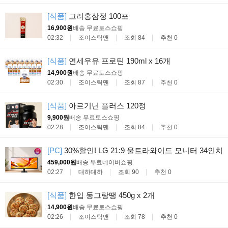
[식품]
고려홍삼정 100포
16,900원
배송 무료
토스쇼핑
02:32
조이스틱맨
조회 84
추천 0
[식품]
연세우유 프로틴 190ml x 16개
14,900원
배송 무료
토스쇼핑
02:30
조이스틱맨
조회 87
추천 0
[식품]
아르기닌 플러스 120정
9,900원
배송 무료
토스쇼핑
02:28
조이스틱맨
조회 84
추천 0
[PC]
30%할인! LG 21:9 울트라와이드 모니터 34인치
459,000원
배송 무료
네이버쇼핑
02:27
대하대하
조회 90
추천 0
[식품]
한입 동그랑땡 450g x 2개
14,900원
배송 무료
토스쇼핑
02:26
조이스틱맨
조회 78
추천 0