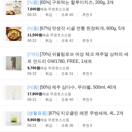
[식품]
[65%] 구워먹는 할루미치즈, 200g, 3개
7,600원
배송 무료
토스쇼핑
06:33
튀김
조회 40
추천 0
[식품]
[67%] 맛생각 시골 전통 된장찌개, 600g, 5개
11,500원
배송 무료
토스쇼핑
06:32
튀김
조회 42
추천 0
[기타]
[70%] 쉬블림로브 여성 체크 캐주얼 상하의 세
트 안드리 GW1780, FREE, 1세트
9,700원
배송 무료
토스쇼핑
06:32
튀김
조회 31
추천 0
[식품]
[50%] 제주 삼다수, 무라벨, 500ml, 40개
17,900원
배송 무료
토스쇼핑
06:31
튀김
조회 40
추천 0
[생활용품]
[67%] 지오클린 레몬 주방세제, 4L, 2개
9,900원
배송 무료
토스쇼핑
06:31
튀김
조회 36
추천 0