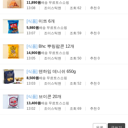
11,890원
배송 무료
토스쇼핑
13:08
조이스틱맨
조회 62
추천 0
[식품]
미쯔 6개
5,980원
배송 무료
토스쇼핑
13:07
조이스틱맨
조회 59
추천 0
[식품]
Bhc 뿌링팝콘 12개
14,900원
배송 무료
토스쇼핑
13:05
조이스틱맨
조회 50
추천 0
[식품]
덴하임 데니쉬 650g
8,500원
배송 무료
토스쇼핑
13:03
조이스틱맨
조회 52
추천 0
[식품]
브이콘 20개
13,400원
배송 무료
토스쇼핑
13:02
조이스틱맨
조회 69
추천 0
목록
글쓰기