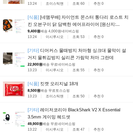
13:24
조이스틱맨
조회 60
추천 0
[식품]
[네맴무배] 자이언트 몬스터 통다리 로스트 치
킨 오븐구이 닭 담백한 에어프라이어 [원산지:...
9,400원
배송 4,000원
네이버쇼핑
13:24
이시루시오
조회 53
추천 0
[기타]
디어커스 물때방지 처마형 싱크대 물막이 설
거지 물튀김방지 실리콘 가림막 처마 그란데
22,900원
배송 무료
네이버쇼핑
13:23
이시루시오
조회 55
추천 0
[식품]
킷캣 오리지널 18개
8,500원
배송 무료
토스쇼핑
13:23
조이스틱맨
조회 50
추천 0
[기타]
레이저코리아 BlackShark V2 X Essential
3.5mm 게이밍 헤드셋
49,900원
배송 무료
네이버쇼핑
13:22
이시루시오
조회 47
추천 0