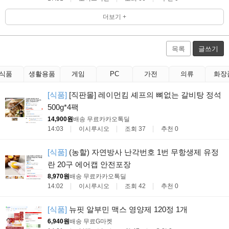
더보기 +
목록
글쓰기
식품
생활용품
게임
PC
가전
의류
화장
[식품]
[직판몰] 레이먼킴 셰프의 뼈없는 갈비탕 정석
500g*4팩
14,900원
배송 무료
카카오톡딜
14:03
이시루시오
조회 37
추천 0
[식품]
(농할) 자연방사 난각번호 1번 무항생제 유정
란 20구 에어캡 안전포장
8,970원
배송 무료
카카오톡딜
14:02
이시루시오
조회 42
추천 0
[식품]
뉴핏 알부민 맥스 영양제 120정 1개
6,940원
배송 무료
G마켓