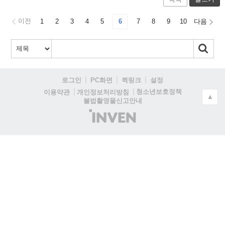
이전
1
2
3
4
5
6
7
8
9
10
다음
로그인
PC화면
퀵링크
설정
청소년보호정책
이용약관
개인정보처리방침
▲
불법촬영물신고안내
(주)
인
벤