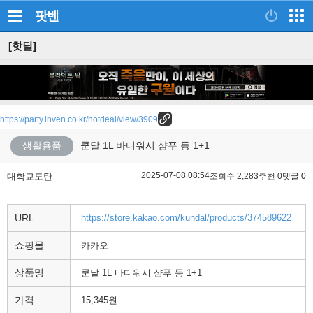
팟벤
[핫딜]
https://party.inven.co.kr/hotdeal/view/3909
생활용품
쿤달 1L 바디워시 샴푸 등 1+1
2025-07-08 08:54
대학교도탄
조회수 2,283
추천 0
댓글 0
URL
https://store.kakao.com/kundal/products/374589622
쇼핑몰
카카오
상품명
쿤달 1L 바디워시 샴푸 등 1+1
가격
15,345원