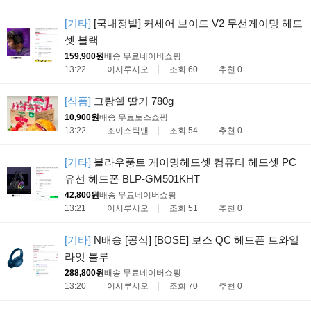
[기타]
[국내정발] 커세어 보이드 V2 무선게이밍 헤드
셋 블랙
159,900원
배송 무료
네이버쇼핑
13:22
이시루시오
조회 60
추천 0
[식품]
그랑쉘 딸기 780g
10,900원
배송 무료
토스쇼핑
13:22
조이스틱맨
조회 54
추천 0
[기타]
블라우풍트 게이밍헤드셋 컴퓨터 헤드셋 PC
유선 헤드폰 BLP-GM501KHT
42,800원
배송 무료
네이버쇼핑
13:21
이시루시오
조회 51
추천 0
[기타]
N배송 [공식] [BOSE] 보스 QC 헤드폰 트와일
라잇 블루
288,800원
배송 무료
네이버쇼핑
13:20
이시루시오
조회 70
추천 0