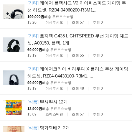
[기타]
레이저 블랙샤크 V2 하이퍼스피드 게이밍 무
선 헤드셋, RZ04-04960200-R3M1,...
199,000원
배송 무료
토스쇼핑
13:20
이시루시오
조회 57
추천 0
[기타]
로지텍 G435 LIGHTSPEED 무선 게이밍 헤드
셋, A00150, 블랙, 1개
69,000원
배송 무료
토스쇼핑
13:19
이시루시오
조회 55
추천 0
[기타]
레이저코리아 바라쿠다 X 플러스 무선 게이밍
헤드셋, RZ04-04430100-R3M1, ...
99,900원
배송 무료
토스쇼핑
13:19
이시루시오
조회 48
추천 0
[식품]
뿌셔뿌셔 12개
12,900원
배송 무료
토스쇼핑
13:09
조이스틱맨
조회 57
추천 0
[식품]
명가꽈배기 2개