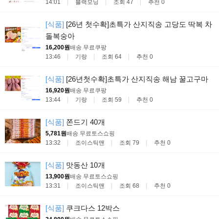
14:01
블랙모닝
조회 47
추천 0
[식품]
[26년 첫수확]초특가 산지직송 고당도 딱복 차
돌복숭아
16,200원
배송 무료
쿠팡
13:46
기랑
조회 64
추천 0
[식품]
[26년첫수확]초특가 산지직송 해남 꿀고구마
16,920원
배송 무료
쿠팡
13:44
기랑
조회 59
추천 0
[식품]
쫀드기 40개
5,781원
배송 무료
토스쇼핑
13:32
조이스틱맨
조회 79
추천 0
[식품]
맛동산 10개
13,900원
배송 무료
토스쇼핑
13:31
조이스틱맨
조회 68
추천 0
[식품]
쿠크다스 12박스