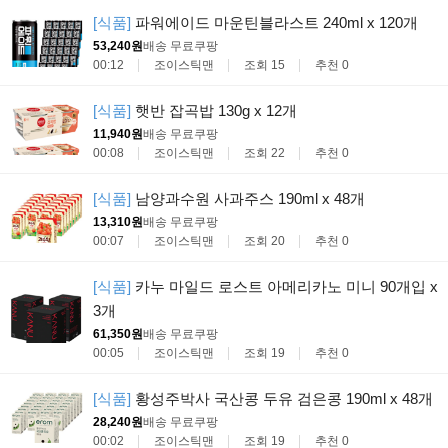
[식품]
파워에이드 마운틴블라스트 240ml x 120개
53,240원
배송 무료
쿠팡
00:12
조이스틱맨
조회 15
추천 0
[식품]
햇반 잡곡밥 130g x 12개
11,940원
배송 무료
쿠팡
00:08
조이스틱맨
조회 22
추천 0
[식품]
남양과수원 사과주스 190ml x 48개
13,310원
배송 무료
쿠팡
00:07
조이스틱맨
조회 20
추천 0
[식품]
카누 마일드 로스트 아메리카노 미니 90개입 x
3개
61,350원
배송 무료
쿠팡
00:05
조이스틱맨
조회 19
추천 0
[식품]
황성주박사 국산콩 두유 검은콩 190ml x 48개
28,240원
배송 무료
쿠팡
00:02
조이스틱맨
조회 19
추천 0