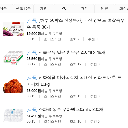
식품
생활용품
게임
PC
가전
의류
화장
[식품]
(하루 50박스 한정특가) 국산 강원도 흑찰옥수
수 특품 30개
19,900원
배송 무료
쿠팡
00:19
조이스틱맨
조회 7
추천 0
[식품]
서울우유 멸균 흰우유 200ml x 48개
25,560원
배송 무료
쿠팡
00:17
조이스틱맨
조회 12
추천 0
[식품]
선화식품 더아삭김치 국내산 전라도 배추 포
기김치 10kg
35,090원
배송 무료
쿠팡
00:15
조이스틱맨
조회 13
추천 0
[식품]
스파클 생수 무라벨 500ml x 200개
37,490원
배송 무료
쿠팡
00:13
조이스틱맨
조회 18
추천 0