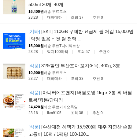
500ml 20개, 40개
16,400원
배송 무료
토스
23:28
대하대하
조회 37
추천 0
[기타]
[SKT] 110GB 무제한 요금제 월 체감 15,000원
| 약정 없음 + 첫 달 전액 ...
15,000원
배송 무료
T다이렉트샵
23:28
꺽지100마리
조회 57
추천 0
[식품]
31%할인!부산포차 꼬치어묵, 400g, 3봉
10,900원
배송 무료
토스
23:27
대하대하
조회 33
추천 0
[식품]
[마니커에프앤지] 버팔로윙 1kg x 2봉 외 버팔
로봉/윙봉/닭다리
24,420원
배송 무료
카카오톡딜
23:16
lkm9105
조회 38
추천 0
[식품]
[수산대전 혜택가 15,920원] 제주 자연산 손질
고등어 10팩 / 1팩당 100-120...