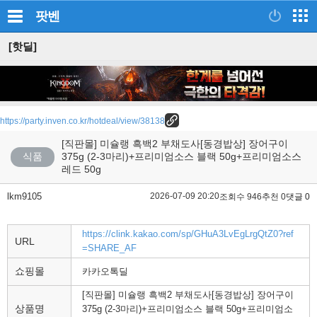
팟벤
[핫딜]
https://party.inven.co.kr/hotdeal/view/38138
[직판몰] 미슐랭 흑백2 부채도사[동경밥상] 장어구이
식품
375g (2-3마리)+프리미엄소스 블랙 50g+프리미엄소스
레드 50g
lkm9105
2026-07-09 20:20
조회수 946
추천 0
댓글 0
https://clink.kakao.com/sp/GHuA3LvEgLrgQtZ0?ref
URL
=SHARE_AF
쇼핑몰
카카오톡딜
[직판몰] 미슐랭 흑백2 부채도사[동경밥상] 장어구이
상품명
375g (2-3마리)+프리미엄소스 블랙 50g+프리미엄소