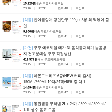
15,820원
배송 무료
카카오톡딜
23:16
lkm9105
조회 40
추천 0
[식품]
반야월할매 당면만두 420g x 3봉 외 떡볶이 쫄
면
9,800원
배송 무료
카카오톡딜
23:15
lkm9105
조회 41
추천 0
[가전]
쿠쿠 에코웨일 메가 3L 음식물처리기 눌음방
지 건조분쇄형 쿠쿠 직접생산
419,577원
배송 무료
카카오톡딜
23:15
lkm9105
조회 34
추천 0
[식품]
아몬드브리즈 6종(NEW 커피 출시)
190ML/950ML 10팩/24팩/48팩 중 택 1
14,694원
배송 무료
카카오톡딜
23:15
lkm9105
조회 42
추천 0
[식품]
동원샘물 무라벨 2L x 24개 / 500ml / 300ml /
1.1L 생수,음료 모음