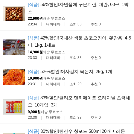
[식품]
56%할인!자연품애 구운계란, 대란, 60구, 1박
스
22,900원
배송 무료
토스
23:34
대하대하
조회 33
추천 0
[식품]
42%할인!국내산 생물 초코오징어, 횟감용, 4-5
미, 1kg, 1세트
14,900원
배송 무료
토스
23:33
대하대하
조회 33
추천 0
[식품]
52-%할인!어사김치 묵은지, 2kg, 1개
10,900원
배송 무료
토스
23:31
대하대하
조회 29
추천 0
[식품]
33%할인!클리오 덴티메이트 오리지널 초극세
모, 10개입, 3개
9,900원
배송 무료
토스
23:30
대하대하
조회 33
추천 0
[식품]
39%할인!탄산수 청포도 500ml 20개 + 레몬