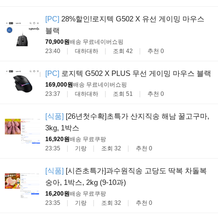
[PC]
28%할인!로지텍 G502 X 유선 게이밍 마우스
블랙
70,900원
배송 무료
네이버쇼핑
23:40
대하대하
조회 42
추천 0
[PC]
로지텍 G502 X PLUS 무선 게이밍 마우스 블랙
169,000원
배송 무료
네이버쇼핑
23:37
대하대하
조회 51
추천 0
[식품]
[26년첫수확]초특가 산지직송 해남 꿀고구마,
3kg, 1박스
16,920원
배송 무료
쿠팡
23:35
기랑
조회 32
추천 0
[식품]
[시즌초특가]과수원직송 고당도 딱복 차돌복
숭아, 1박스, 2kg (9-10과)
16,200원
배송 무료
쿠팡
23:35
기랑
조회 32
추천 0