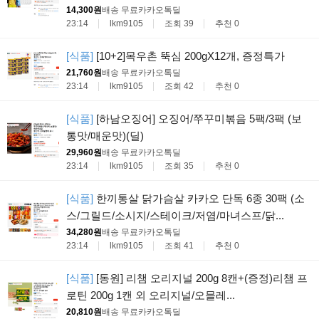
14,300원
배송 무료
카카오톡딜
23:14
lkm9105
조회 39
추천 0
[식품]
[10+2]목우촌 뚝심 200gX12개, 증정특가
21,760원
배송 무료
카카오톡딜
23:14
lkm9105
조회 42
추천 0
[식품]
[하남오징어] 오징어/쭈꾸미볶음 5팩/3팩 (보
통맛/매운맛)(딜)
29,960원
배송 무료
카카오톡딜
23:14
lkm9105
조회 35
추천 0
[식품]
한끼통살 닭가슴살 카카오 단독 6종 30팩 (소
스/그릴드/소시지/스테이크/저염/마녀스프/닭...
34,280원
배송 무료
카카오톡딜
23:14
lkm9105
조회 41
추천 0
[식품]
[동원] 리챔 오리지널 200g 8캔+(증정)리챔 프
로틴 200g 1캔 외 오리지널/오믈레...
20,810원
배송 무료
카카오톡딜