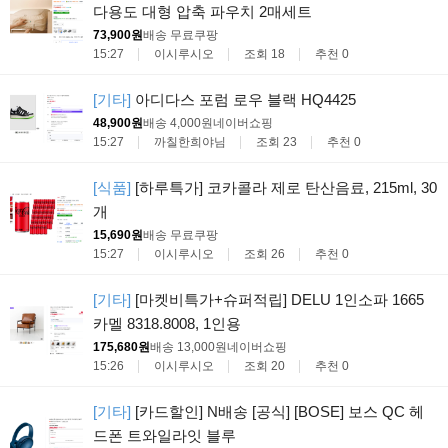
다용도 대형 압축 파우치 2매세트
73,900원
배송 무료
쿠팡
15:27
이시루시오
조회 18
추천 0
[기타]
아디다스 포럼 로우 블랙 HQ4425
48,900원
배송 4,000원
네이버쇼핑
15:27
까칠한희야님
조회 23
추천 0
[식품]
[하루특가] 코카콜라 제로 탄산음료, 215ml, 30
개
15,690원
배송 무료
쿠팡
15:27
이시루시오
조회 26
추천 0
[기타]
[마켓비특가+슈퍼적립] DELU 1인소파 1665
카멜 8318.8008, 1인용
175,680원
배송 13,000원
네이버쇼핑
15:26
이시루시오
조회 20
추천 0
[기타]
[카드할인] N배송 [공식] [BOSE] 보스 QC 헤
드폰 트와일라잇 블루