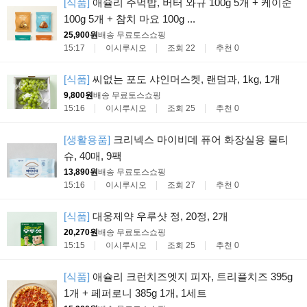
[식품]
애슐리 주먹밥, 버터 와규 100g 5개 + 케이준
100g 5개 + 참치 마요 100g ...
25,900원
배송 무료
토스쇼핑
15:17
이시루시오
조회 22
추천 0
[식품]
씨없는 포도 샤인머스켓, 랜덤과, 1kg, 1개
9,800원
배송 무료
토스쇼핑
15:16
이시루시오
조회 25
추천 0
[생활용품]
크리넥스 마이비데 퓨어 화장실용 물티
슈, 40매, 9팩
13,890원
배송 무료
토스쇼핑
15:16
이시루시오
조회 27
추천 0
[식품]
대웅제약 우루샷 정, 20정, 2개
20,270원
배송 무료
토스쇼핑
15:15
이시루시오
조회 25
추천 0
[식품]
애슐리 크런치즈엣지 피자, 트리플치즈 395g
1개 + 페퍼로니 385g 1개, 1세트