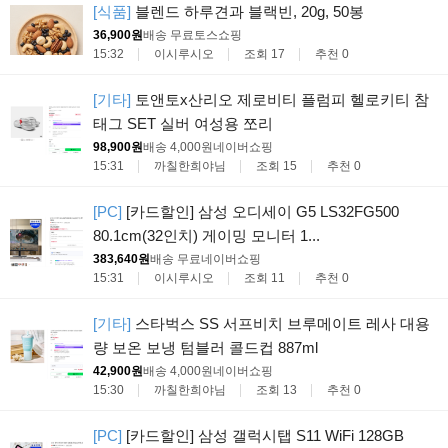
[식품]
블렌드 하루견과 블랙빈, 20g, 50봉
36,900원
배송 무료
토스쇼핑
15:32
이시루시오
조회 17
추천 0
[기타]
토앤토x산리오 제로비티 플럼피 헬로키티 참
태그 SET 실버 여성용 쪼리
98,900원
배송 4,000원
네이버쇼핑
15:31
까칠한희야님
조회 15
추천 0
[PC]
[카드할인] 삼성 오디세이 G5 LS32FG500
80.1cm(32인치) 게이밍 모니터 1...
383,640원
배송 무료
네이버쇼핑
15:31
이시루시오
조회 11
추천 0
[기타]
스타벅스 SS 서프비치 브루메이트 레사 대용
량 보온 보냉 텀블러 콜드컵 887ml
42,900원
배송 4,000원
네이버쇼핑
15:30
까칠한희야님
조회 13
추천 0
[PC]
[카드할인] 삼성 갤럭시탭 S11 WiFi 128GB