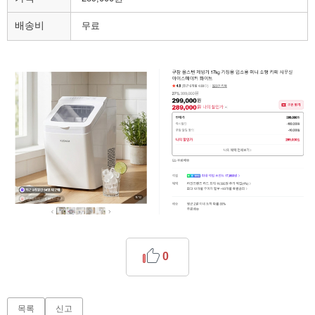
배송비
무료
0
목록
신고