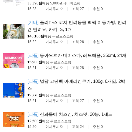
33,390원
배송 5,000원
네이버쇼핑
15:23
이시루시오
조회 27
추천 0
[기타]
플리다스 코지 반려동물 백팩 이동가방, 반려
견 반려묘, 카키, S, 1개
143,100원
배송 무료
토스쇼핑
15:22
이시루시오
조회 26
추천 0
[식품]
동아오츠카 데미소다, 레드애플, 350ml, 24개
15,900원
배송 무료
토스쇼핑
15:21
이시루시오
조회 28
추천 0
[식품]
널담 고단백 아메리칸쿠키, 100g, 6개입, 2박
스
19,270원
배송 무료
토스쇼핑
15:21
이시루시오
조회 27
추천 0
[식품]
산과들에 치즈건, 치즈맛, 20봉, 1세트
12,500원
배송 무료
토스쇼핑
15:20
이시루시오
조회 24
추천 0