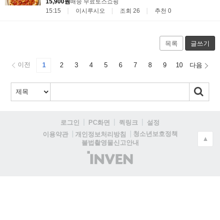
15,900원
배송 무료
토스쇼핑
15:15
이시루시오
조회 26
추천 0
목록
글쓰기
이전
1
2
3
4
5
6
7
8
9
10
다음
로그인
PC화면
퀵링크
설정
청소년보호정책
이용약관
개인정보처리방침
▲
불법촬영물신고안내
(주)
인
벤