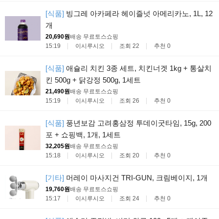
[식품]
빙그레 아카페라 헤이즐넛 아메리카노, 1L, 12
개
20,690원
배송 무료
토스쇼핑
15:19
이시루시오
조회 22
추천 0
[식품]
애슐리 치킨 3종 세트, 치킨너겟 1kg + 통살치
킨 500g + 닭강정 500g, 1세트
21,490원
배송 무료
토스쇼핑
15:19
이시루시오
조회 26
추천 0
[식품]
풍년보감 고려홍삼정 투데이굿타임, 15g, 200
포 + 쇼핑백, 1개, 1세트
32,205원
배송 무료
토스쇼핑
15:18
이시루시오
조회 20
추천 0
[기타]
머레이 마사지건 TRI-GUN, 크림베이지, 1개
19,760원
배송 무료
토스쇼핑
15:17
이시루시오
조회 24
추천 0