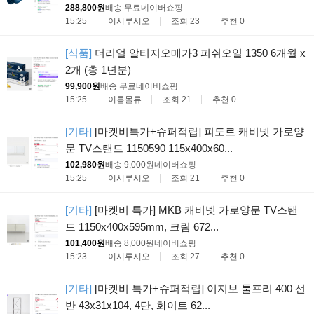
288,800원
배송 무료
네이버쇼핑
15:25
이시루시오
조회 23
추천 0
[식품]
더리얼 알티지오메가3 피쉬오일 1350 6개월 x
2개 (총 1년분)
99,900원
배송 무료
네이버쇼핑
15:25
이름몰류
조회 21
추천 0
[기타]
[마켓비특가+슈퍼적립] 피도르 캐비넷 가로양
문 TV스탠드 1150590 115x400x60...
102,980원
배송 9,000원
네이버쇼핑
15:25
이시루시오
조회 21
추천 0
[기타]
[마켓비 특가] MKB 캐비넷 가로양문 TV스탠
드 1150x400x595mm, 크림 672...
101,400원
배송 8,000원
네이버쇼핑
15:23
이시루시오
조회 27
추천 0
[기타]
[마켓비 특가+슈퍼적립] 이지보 툴프리 400 선
반 43x31x104, 4단, 화이트 62...