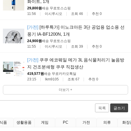
화이트, 1개
29,800원
배송 무료
토스쇼핑
11:56
이시루시오
조회 46
추천 0
[가전]
[하루특가] 이노크아든 3단 공업용 업소용 선
풍기 IA-BF1200N, 1개
24,900원
배송 무료
토스쇼핑
11:55
이시루시오
조회 39
추천 0
[가전]
쿠쿠 에코웨일 메가 3L 음식물처리기 눌음방
지 건조분쇄형 쿠쿠 직접생산
419,577원
배송 무료
카카오톡딜
23:15
lkm9105
조회 67
추천 0
더보기 +
목록
글쓰기
식품
생활용품
게임
PC
가전
의류
화장