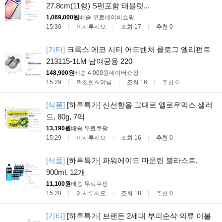
27.8cm(11형) S펜포함 태블릿...
1,069,000원
배송 무료
네이버쇼핑
15:30
이시루시오
조회 17
추천 0
[기타]
크록스 에코 시티 어드벤처 클로그 엘리펀트
213115-1LM 남여공용 220
148,900원
배송 4,000원
네이버쇼핑
15:29
까칠한희야님
조회 16
추천 0
[식품]
[하루특가] 신선함을 그대로 엘로우믹스 샐러
드, 80g, 7팩
13,190원
배송 무료
쿠팡
15:29
이시루시오
조회 16
추천 0
[식품]
[하루특가] 파워에이드 마운틴 블라스트,
900ml, 12개
11,100원
배송 무료
쿠팡
15:28
이시루시오
조회 18
추천 0
[기타]
[하루특가] 브랜든 2세대 부피순삭 의류 이불