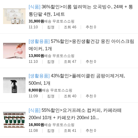
[식품]
36%할인>이롬 얼려먹는 오곡빙수, 24팩 + 통
통단팥 4캔, 1세트
31,900원
배송 무료
토스쇼핑
11:10
킴졍
조회 46
추천 0
[생활용품]
57%할인>웅진생활건강 웅진 아이스크림
메이커, 1개
13,900원
배송 무료
토스쇼핑
11:10
킴졍
조회 47
추천 0
[생활용품]
43%할인>플레이클린 곰팡이제거제,
500ml, 1개
8,900원
배송 무료
토스쇼핑
11:09
킴졍
조회 40
추천 0
[식품]
55%할인>요거프레소 컵커피, 카페라떼
200ml 10개 + 카페모카 200ml 10...
16,900원
배송 무료
토스쇼핑
11:08
킴졍
조회 41
추천 0