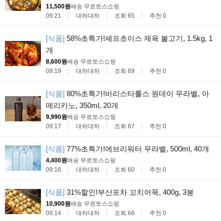
11,500원
배송 무료
토스쇼핑
09:21
대하대하
조회 65
추천 0
[식품]
58%초특가!셰프초이스 제육 불고기, 1.5kg, 1
개
8,600원
배송 무료
토스쇼핑
09:19
대하대하
조회 69
추천 0
[식품]
80%초특가!바리스타룰스 원데이 무라벨, 아
메리카노, 350ml, 20개
9,990원
배송 무료
토스쇼핑
09:17
대하대하
조회 67
추천 0
[식품]
77%초특가!에브리워터 무라벨, 500ml, 40개
4,400원
배송 무료
토스쇼핑
09:16
대하대하
조회 60
추천 0
[식품]
31%할인!부산포차 꼬치어묵, 400g, 3봉
10,900원
배송 무료
토스쇼핑
09:14
대하대하
조회 66
추천 0