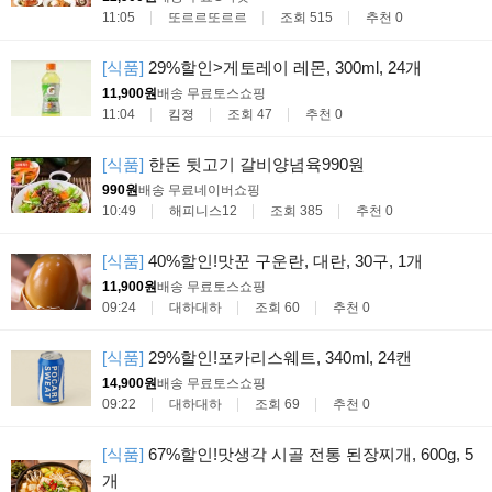
11:05
또르르또르르
조회 515
추천 0
[식품]
29%할인>게토레이 레몬, 300ml, 24개
11,900원
배송 무료
토스쇼핑
11:04
킴졍
조회 47
추천 0
[식품]
한돈 뒷고기 갈비양념육990원
990원
배송 무료
네이버쇼핑
10:49
해피니스12
조회 385
추천 0
[식품]
40%할인!맛꾼 구운란, 대란, 30구, 1개
11,900원
배송 무료
토스쇼핑
09:24
대하대하
조회 60
추천 0
[식품]
29%할인!포카리스웨트, 340ml, 24캔
14,900원
배송 무료
토스쇼핑
09:22
대하대하
조회 69
추천 0
[식품]
67%할인!맛생각 시골 전통 된장찌개, 600g, 5
개