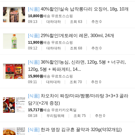
[식품]
40%할인!실속 납작롱다리 오징어, 18g, 10개
10,800원
배송 무료
토스쇼핑
09:13
대하대하
조회 63
추천 0
[식품]
29%할인!게토레이 레몬, 300ml, 24개
11,900원
배송 무료
토스쇼핑
09:12
대하대하
조회 68
추천 0
[식품]
36%할인!농심, 신라면, 120g, 5봉 + 너구리,
120g, 5봉 + 짜파게티, 14...
15,900원
배송 무료
토스쇼핑
09:11
대하대하
조회 70
추천 0
[식품]
차오차이 짜장/마파/짬뽕/마라탕 3+3+3 골라
담기(+2개 증정)
15,717원
배송 무료
카카오톡딜
08:18
우리팀뭐해
조회 75
추천 0
[식품]
한과 명장 김규흔 꿀약과 320g(약32개입)