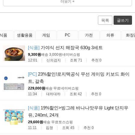
더보기 +
목록
글쓰기
식품
생활용품
게임
PC
가전
의류
화장
[식품]
가야식 선지 해장국 630g 3세트
9,300원
배송 3,000원
네이버쇼핑
12:01
신의검지
조회 71
추천 0
[PC]
23%할인!로지텍공식 무선 게이밍 키보드 화이
트, 갈축
229,000원
배송 무료
네이버쇼핑
11:34
대하대하
조회 42
추천 0
[식품]
19%할인>빙그레 바나나맛우유 Light 단지우
유, 240ml, 24개
29,600원
배송 무료
토스쇼핑
11:11
킴졍
조회 45
추천 0