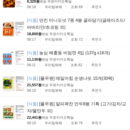
6,320원
배송 무료
카카오톡딜
08:18
우리팀뭐해
조회 69
추천 0
[식품]
던킨 미니도넛 7종 4봉 골라담기(글레이즈드/
바바리안/초코링 외)
18,800원
배송 무료
카카오톡딜
08:17
우리팀뭐해
조회 72
추천 0
[식품]
농심 배홍동 비빔면 4입 (137g x16개)
11,130원
배송 무료
카카오톡딜
08:11
우리팀뭐해
조회 82
추천 0
[식품]
[풀무원] 매일아침 순생나또 15개(30팩)
21,557원
배송 무료
카카오톡딜
08:10
우리팀뭐해
조회 66
추천 0
[식품]
[풀무원] 얄피꽉찬 만두8봉 기획 (고기/김치/교
자/물만두 외)
22,441원
배송 무료
카카오톡딜
08:10
우리팀뭐해
조회 78
추천 0