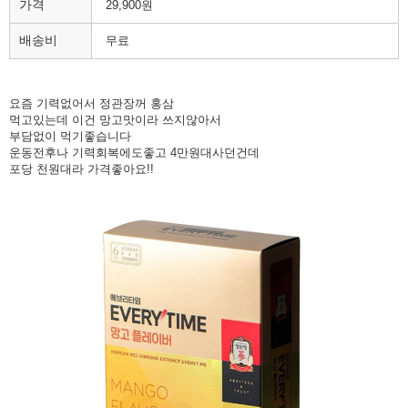
가격
29,900원
배송비
무료
요즘 기력없어서 정관장꺼 홍삼
먹고있는데 이건 망고맛이라 쓰지않아서
부담없이 먹기좋습니다
운동전후나 기력회복에도좋고 4만원대사던건데
포당 천원대라 가격좋아요!!