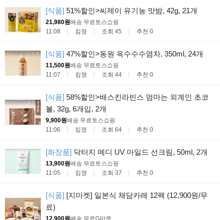
[식품]
51%할인>씨제이 유기농 맛밤, 42g, 21개
21,980원
배송 무료
토스쇼핑
11:08
킴졍
조회 45
추천 0
[식품]
47%할인>동원 옥수수수염차, 350ml, 24개
11,500원
배송 무료
토스쇼핑
11:07
킴졍
조회 44
추천 0
[식품]
58%할인>배스킨라빈스 엄마는 외계인 초코
볼, 32g, 6개입, 2개
9,900원
배송 무료
토스쇼핑
11:06
킴졍
조회 64
추천 0
[화장품]
닥터지 메디 UV 마일드 선크림, 50ml, 2개
13,900원
배송 무료
토스쇼핑
11:05
킴졍
조회 37
추천 0
[식품]
[지마켓] 일본식 채담카레 12팩 (12,900원/무
료)
12,900원
배송 무료
G마켓