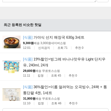
최근 등록된 비슷한 핫딜
[식품]
가야식 선지 해장국 630g 3세트
9,300원
배송 3,000원
네이버쇼핑
12:01
신의검지
조회 71
추천 0
[식품]
19%할인>빙그레 바나나맛우유 Light 단지우
유, 240ml, 24개
29,600원
배송 무료
토스쇼핑
11:11
킴졍
조회 45
추천 0
[식품]
36%할인>이롬 얼려먹는 오곡빙수, 24팩 + 통
통단팥 4캔, 1세트
31,900원
배송 무료
토스쇼핑
11:10
킴졍
조회 46
추천 0