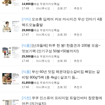
14,900원
배송 무료
카카오톡딜
17:48
이시루시오
조회 27
추천 0
[기타]
오브휴 딥케어 커브 마사지건 무선 안마기 4종
헤드오늘출발
29,900원
배송 무료
카카오톡딜
17:47
이시루시오
조회 30
추천 0
[식품]
[산과들에] 하루 한 봉! 한줌견과 100봉 모음~
맛보기팩 (인기구성 50봉+50봉까지!)
25,500원
배송 무료
카카오톡딜
17:46
이시루시오
조회 30
추천 0
[식품]
부산 60년 맛집 해운대암소갈비집 뼈없는 갈
비탕 800g*5팩 (총 4kg) | 살코기 듬...
41,850원
배송 무료
카카오톡딜
17:46
이시루시오
조회 32
추천 0
[가전]
쿠쿠 인스퓨어 프리미엄 듀얼인버터 창문형에
어컨 (자가설치)