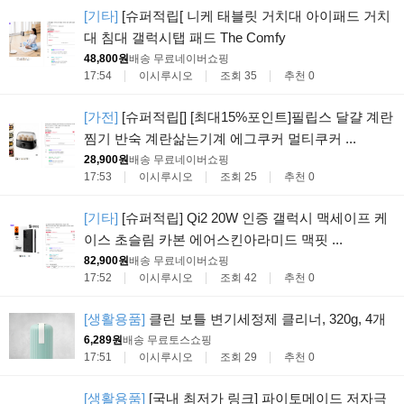
[기타]
[슈퍼적립[ 니케 태블릿 거치대 아이패드 거치
대 침대 갤럭시탭 패드 The Comfy
48,800원
배송 무료
네이버쇼핑
17:54
이시루시오
조회 35
추천 0
[가전]
[슈퍼적립[] [최대15%포인트]필립스 달걀 계란
찜기 반숙 계란삶는기계 에그쿠커 멀티쿠커 ...
28,900원
배송 무료
네이버쇼핑
17:53
이시루시오
조회 25
추천 0
[기타]
[슈퍼적립] Qi2 20W 인증 갤럭시 맥세이프 케
이스 초슬림 카본 에어스킨아라미드 맥핏 ...
82,900원
배송 무료
네이버쇼핑
17:52
이시루시오
조회 42
추천 0
[생활용품]
클린 보틀 변기세정제 클리너, 320g, 4개
6,289원
배송 무료
토스쇼핑
17:51
이시루시오
조회 29
추천 0
[생활용품]
[국내 최저가 링크] 파이토메이드 저자극