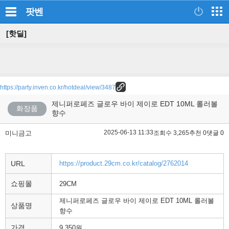
팟벤
[핫딜]
https://party.inven.co.kr/hotdeal/view/3487
제니퍼로페즈 글로우 바이 제이로 EDT 10ML 롤러볼
화장품
향수
2025-06-13 11:33
미니금고
조회수 3,265
추천 0
댓글 0
URL
https://product.29cm.co.kr/catalog/2762014
쇼핑몰
29CM
제니퍼로페즈 글로우 바이 제이로 EDT 10ML 롤러볼
상품명
향수
가격
9,350원