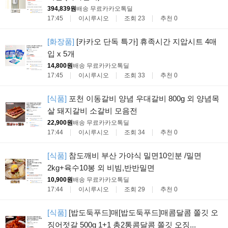
394,839원
배송 무료
카카오톡딜
17:45
이시루시오
조회 23
추천 0
[화장품]
[카카오 단독 특가] 휴족시간 지압시트 4매
입 x 5개
14,800원
배송 무료
카카오톡딜
17:45
이시루시오
조회 33
추천 0
[식품]
포천 이동갈비 양념 우대갈비 800g 외 양념목
살 돼지갈비 소갈비 모음전
22,900원
배송 무료
카카오톡딜
17:44
이시루시오
조회 34
추천 0
[식품]
참도깨비 부산 가야식 밀면10인분 /밀면
2kg+육수10봉 외 비빔,반반밀면
10,900원
배송 무료
카카오톡딜
17:44
이시루시오
조회 29
추천 0
[식품]
[밥도둑푸드]매[밥도둑푸드]매콤달콤 쫄깃 오
징어젓갈 500g 1+1 총2통콤달콤 쫄깃 오징...