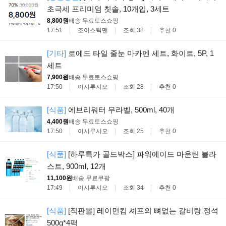
초극세 프리미엄 칫솔, 10개입, 3세트
8,800원
배송 무료
토스쇼핑
17:51
조이스틱맨
조회 38
추천 0
[기타]
로에드 타일 줄눈 마카펜 세트, 화이트, 5P, 1
세트
7,900원
배송 무료
토스쇼핑
17:50
이시루시오
조회 28
추천 0
[식품]
에브리워터 무라벨, 500ml, 40개
4,400원
배송 무료
토스쇼핑
17:50
이시루시오
조회 25
추천 0
[식품]
[하루특가 골드박스] 파워에이드 마운틴 블라
스트, 900ml, 12개
11,100원
배송 무료
쿠팡
17:49
이시루시오
조회 34
추천 0
[식품]
[직판몰] 레이먼킴 셰프의 뼈없는 갈비탕 정석
500g*4팩