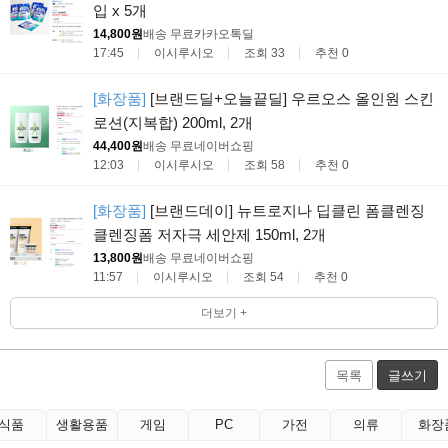
입 x 5개
14,800원
배송 무료
카카오톡딜
17:45
이시루시오
조회 33
추천 0
[화장품]
[브랜드딜+오늘끝딜] 우르오스 올인원 스킨
로션(지복합) 200ml, 2개
44,400원
배송 무료
네이버쇼핑
12:03
이시루시오
조회 58
추천 0
[화장품]
[브랜드데이] 뉴트로지나 딥클린 폼클렌징
클렌징폼 저자극 세안제 150ml, 2개
13,800원
배송 무료
네이버쇼핑
11:57
이시루시오
조회 54
추천 0
더보기 +
목록
글쓰기
식품
생활용품
게임
PC
가전
의류
화장