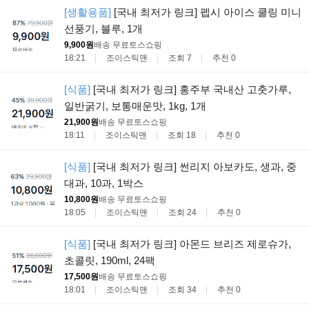
[생활용품]
[국내 최저가 링크] 펩시 아이스 쿨링 미니
선풍기, 블루, 1개
9,900원
배송 무료
토스쇼핑
18:21
조이스틱맨
조회 7
추천 0
[식품]
[국내 최저가 링크] 홍주부 국내산 고춧가루,
일반굵기, 보통매운맛, 1kg, 1개
21,900원
배송 무료
토스쇼핑
18:11
조이스틱맨
조회 18
추천 0
[식품]
[국내 최저가 링크] 썬리지 아보카도, 생과, 중
대과, 10과, 1박스
10,800원
배송 무료
토스쇼핑
18:05
조이스틱맨
조회 24
추천 0
[식품]
[국내 최저가 링크] 아몬드 브리즈 제로슈가,
초콜릿, 190ml, 24팩
17,500원
배송 무료
토스쇼핑
18:01
조이스틱맨
조회 34
추천 0