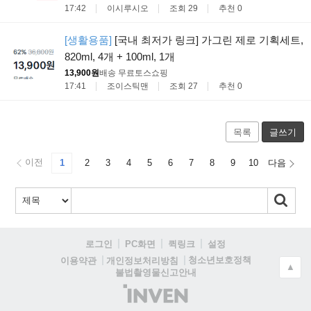
17:42
이시루시오
조회 29
추천 0
[생활용품]
[국내 최저가 링크] 가그린 제로 기획세트,
820ml, 4개 + 100ml, 1개
13,900원
배송 무료
토스쇼핑
17:41
조이스틱맨
조회 27
추천 0
목록
글쓰기
이전
1
2
3
4
5
6
7
8
9
10
다음
로그인
PC화면
퀵링크
설정
청소년보호정책
이용약관
개인정보처리방침
▲
불법촬영물신고안내
(주)
인