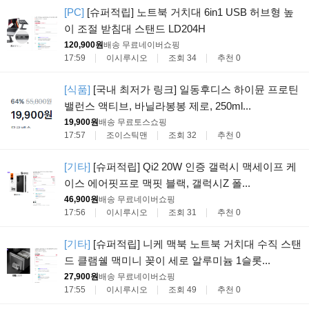
[PC]
[슈퍼적립] 노트북 거치대 6in1 USB 허브형 높
이 조절 받침대 스탠드 LD204H
120,900원
배송 무료
네이버쇼핑
17:59
이시루시오
조회 34
추천 0
[식품]
[국내 최저가 링크] 일동후디스 하이뮨 프로틴
밸런스 액티브, 바닐라봉봉 제로, 250ml...
19,900원
배송 무료
토스쇼핑
17:57
조이스틱맨
조회 32
추천 0
[기타]
[슈퍼적립] Qi2 20W 인증 갤럭시 맥세이프 케
이스 에어핏프로 맥핏 블랙, 갤럭시Z 폴...
46,900원
배송 무료
네이버쇼핑
17:56
이시루시오
조회 31
추천 0
[기타]
[슈퍼적립] 니케 맥북 노트북 거치대 수직 스탠
드 클램쉘 맥미니 꽂이 세로 알루미늄 1슬롯...
27,900원
배송 무료
네이버쇼핑
17:55
이시루시오
조회 49
추천 0