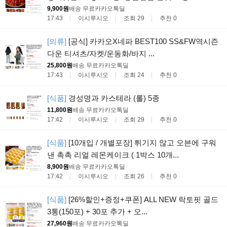
9,900원
배송 무료
카카오톡딜
17:43
이시루시오
조회 29
추천 0
[의류]
[공식] 카카오X네파 BEST100 SS&FW역시즌
다운 티셔츠/자켓/운동화/바지 ...
25,800원
배송 무료
카카오톡딜
17:43
이시루시오
조회 24
추천 0
[식품]
경성명과 카스테라 (롤) 5종
11,800원
배송 무료
카카오톡딜
17:42
이시루시오
조회 29
추천 0
[식품]
[10개입 / 개별포장] 튀기지 않고 오븐에 구워
낸 촉촉 리얼 레몬케이크 ( 1박스 10개...
8,900원
배송 무료
카카오톡딜
17:42
이시루시오
조회 26
추천 0
[식품]
[26%할인+증정+쿠폰] ALL NEW 락토핏 골드
3통(150포) + 30포 추가 + 오...
27,960원
배송 무료
카카오톡딜