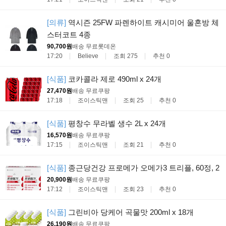
[의류]
역시즌 25FW 파렌하이트 캐시미어 울혼방 체
스터코트 4종
90,700원
배송 무료
롯데온
17:20
Believe
조회 275
추천 0
[식품]
코카콜라 제로 490ml x 24개
27,470원
배송 무료
쿠팡
17:18
조이스틱맨
조회 25
추천 0
[식품]
평창수 무라벨 생수 2L x 24개
16,570원
배송 무료
쿠팡
17:15
조이스틱맨
조회 21
추천 0
[식품]
종근당건강 프로메가 오메가3 트리플, 60정, 2
20,900원
배송 무료
쿠팡
17:12
조이스틱맨
조회 23
추천 0
[식품]
그린비아 당케어 곡물맛 200ml x 18개
26,190원
배송 무료
쿠팡