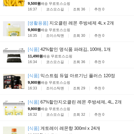
9,500원
배송 무료
토스쇼핑
16:37
코스모스길
조회 36
추천 0
[생활용품]
지오클린 레몬 주방세제 4L x 2개
9,900원
배송 무료
토스쇼핑
16:35
조이스틱맨
조회 30
추천 0
[식품]
42%할인 명식품 파래김, 100매, 1개
11,490원
배송 무료
토스쇼핑
16:34
코스모스길
조회 36
추천 0
[식품]
익스트림 듀얼 아르기닌 플러스 120정
9,900원
배송 무료
토스쇼핑
16:33
조이스틱맨
조회 29
추천 0
[식품]
67%할안지오클린 레몬 주방세제, 4L, 2개
9,900원
배송 무료
토스쇼핑
16:32
코스모스길
조회 32
추천 0
[식품]
게토레이 레몬향 300ml x 24개