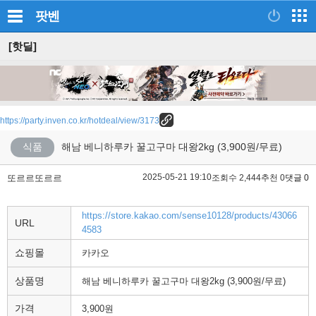
팟벤
[핫딜]
https://party.inven.co.kr/hotdeal/view/3173
식품
해남 베니하루카 꿀고구마 대왕2kg (3,900원/무료)
2025-05-21 19:10
또르르또르르
조회수 2,444
추천 0
댓글 0
https://store.kakao.com/sense10128/products/43066
URL
4583
쇼핑몰
카카오
상품명
해남 베니하루카 꿀고구마 대왕2kg (3,900원/무료)
가격
3,900원