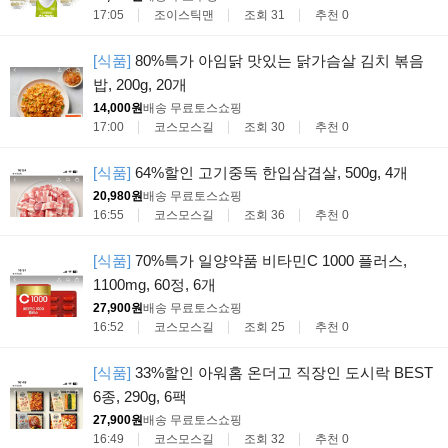
17:05
조이스틱맨
조회 31
추천 0
[식품]
80%특가 아임닭 맛있는 닭가슴살 김치 볶음
밥, 200g, 20개
14,000원
배송 무료
토스쇼핑
17:00
코스모스길
조회 30
추천 0
[식품]
64%할인 고기중독 한입삼겹살, 500g, 4개
20,980원
배송 무료
토스쇼핑
16:55
코스모스길
조회 36
추천 0
[식품]
70%특가 일양약품 비타민C 1000 플러스,
1100mg, 60정, 6개
27,900원
배송 무료
토스쇼핑
16:52
코스모스길
조회 25
추천 0
[식품]
33%할인 아워홈 온더고 직장인 도시락 BEST
6종, 290g, 6팩
27,900원
배송 무료
토스쇼핑
16:49
코스모스길
조회 32
추천 0