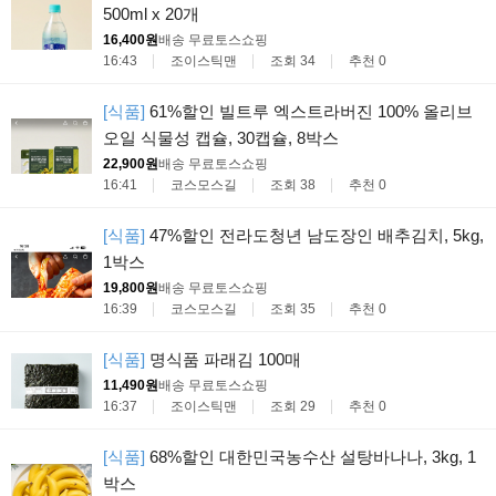
500ml x 20개
16,400원
배송 무료
토스쇼핑
16:43
조이스틱맨
조회 34
추천 0
[식품]
61%할인 빌트루 엑스트라버진 100% 올리브
오일 식물성 캡슐, 30캡슐, 8박스
22,900원
배송 무료
토스쇼핑
16:41
코스모스길
조회 38
추천 0
[식품]
47%할인 전라도청년 남도장인 배추김치, 5kg,
1박스
19,800원
배송 무료
토스쇼핑
16:39
코스모스길
조회 35
추천 0
[식품]
명식품 파래김 100매
11,490원
배송 무료
토스쇼핑
16:37
조이스틱맨
조회 29
추천 0
[식품]
68%할인 대한민국농수산 설탕바나나, 3kg, 1
박스