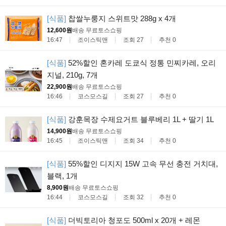
[식품]
찹쌀누룽지 스위트맛 288g x 4개
12,600원
배송 무료
토스쇼핑
16:47
조이스틱맨
조회 27
추천 0
[식품]
52%할인 혼카레 도쿄식 정통 민찌카레, 오리
지널, 210g, 7개
22,900원
배송 무료
토스쇼핑
16:46
코스모스길
조회 27
추천 0
[식품]
강훈목장 수제요거트 블루베리 1L + 딸기 1L
14,900원
배송 무료
토스쇼핑
16:45
조이스틱맨
조회 34
추천 0
[식품]
55%할인 디지지 15W 고속 무선 충전 거치대,
블랙, 1개
8,900원
배송 무료
토스쇼핑
16:44
코스모스길
조회 32
추천 0
[식품]
더빅토리아 청포도 500ml x 20개 + 레몬