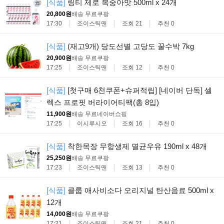
[식품]
링티 제로 복숭아맛 500ml x 24개
20,800원
배송 무료
쿠팡
17:30
조이스틱맨
조회 21
추천 0
[식품]
(재고9개) 당도선별 고당도 꿀수박 7kg
20,900원
배송 무료
쿠팡
17:25
조이스틱맨
조회 12
추천 0
[식품]
[첫구매 6천쿠폰+슈퍼적립] [네이버 단독] 셀
렉스 프로핏 버라이어티팩(총 8입)
11,900원
배송 무료
네이버쇼핑
17:25
이시루시오
조회 16
추천 0
[식품]
착한목장 무항생제 멸균우유 190ml x 48개
25,250원
배송 무료
쿠팡
17:23
조이스틱맨
조회 13
추천 0
[식품]
클룹 애사비소다 오리지널 탄산음료 500ml x
12개
14,000원
배송 무료
쿠팡
17:21
조이스틱맨
조회 21
추천 0