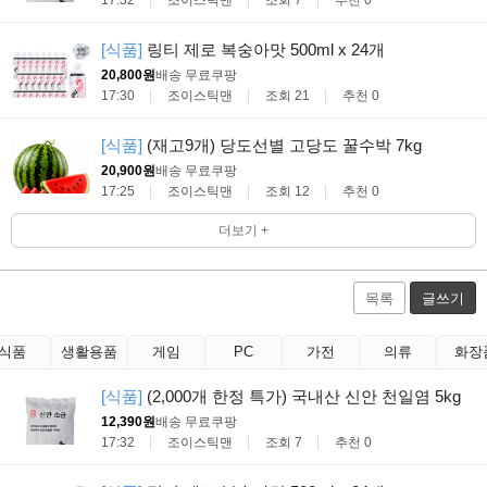
17:32
조이스틱맨
조회 7
추천 0
[식품]
링티 제로 복숭아맛 500ml x 24개
20,800원
배송 무료
쿠팡
17:30
조이스틱맨
조회 21
추천 0
[식품]
(재고9개) 당도선별 고당도 꿀수박 7kg
20,900원
배송 무료
쿠팡
17:25
조이스틱맨
조회 12
추천 0
더보기 +
목록
글쓰기
식품
생활용품
게임
PC
가전
의류
화장
[식품]
(2,000개 한정 특가) 국내산 신안 천일염 5kg
12,390원
배송 무료
쿠팡
17:32
조이스틱맨
조회 7
추천 0