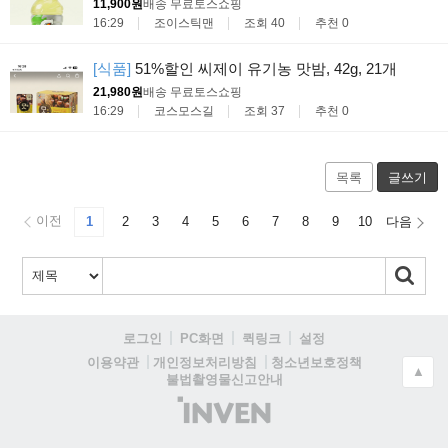
11,900원
배송 무료
토스쇼핑
16:29
조이스틱맨
조회 40
추천 0
[식품]
51%할인 씨제이 유기농 맛밤, 42g, 21개
21,980원
배송 무료
토스쇼핑
16:29
코스모스길
조회 37
추천 0
목록
글쓰기
이전
1
2
3
4
5
6
7
8
9
10
다음
로그인
PC화면
퀵링크
설정
청소년보호정책
이용약관
개인정보처리방침
▲
불법촬영물신고안내
(주)
인
벤