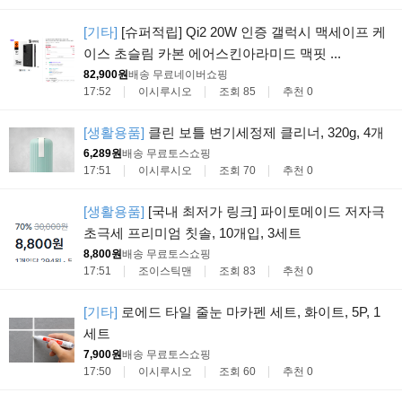
[기타]
[슈퍼적립] Qi2 20W 인증 갤럭시 맥세이프 케
이스 초슬림 카본 에어스킨아라미드 맥핏 ...
82,900원
배송 무료
네이버쇼핑
17:52
이시루시오
조회 85
추천 0
[생활용품]
클린 보틀 변기세정제 클리너, 320g, 4개
6,289원
배송 무료
토스쇼핑
17:51
이시루시오
조회 70
추천 0
[생활용품]
[국내 최저가 링크] 파이토메이드 저자극
초극세 프리미엄 칫솔, 10개입, 3세트
8,800원
배송 무료
토스쇼핑
17:51
조이스틱맨
조회 83
추천 0
[기타]
로에드 타일 줄눈 마카펜 세트, 화이트, 5P, 1
세트
7,900원
배송 무료
토스쇼핑
17:50
이시루시오
조회 60
추천 0