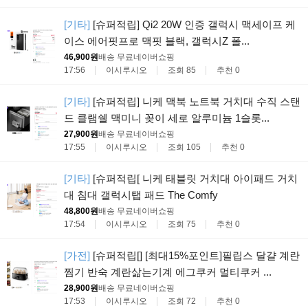
[기타]
[슈퍼적립] Qi2 20W 인증 갤럭시 맥세이프 케
이스 에어핏프로 맥핏 블랙, 갤럭시Z 폴...
46,900원
배송 무료
네이버쇼핑
17:56
이시루시오
조회 85
추천 0
[기타]
[슈퍼적립] 니케 맥북 노트북 거치대 수직 스탠
드 클램쉘 맥미니 꽂이 세로 알루미늄 1슬롯...
27,900원
배송 무료
네이버쇼핑
17:55
이시루시오
조회 105
추천 0
[기타]
[슈퍼적립[ 니케 태블릿 거치대 아이패드 거치
대 침대 갤럭시탭 패드 The Comfy
48,800원
배송 무료
네이버쇼핑
17:54
이시루시오
조회 75
추천 0
[가전]
[슈퍼적립[] [최대15%포인트]필립스 달걀 계란
찜기 반숙 계란삶는기계 에그쿠커 멀티쿠커 ...
28,900원
배송 무료
네이버쇼핑
17:53
이시루시오
조회 72
추천 0