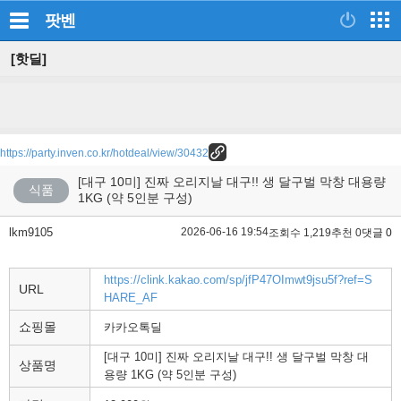
팟벤
[핫딜]
https://party.inven.co.kr/hotdeal/view/30432
[대구 10미] 진짜 오리지날 대구!! 생 달구벌 막창 대용량
식품
1KG (약 5인분 구성)
lkm9105
2026-06-16 19:54
조회수 1,219
추천 0
댓글 0
https://clink.kakao.com/sp/jfP47OImwt9jsu5f?ref=S
URL
HARE_AF
쇼핑몰
카카오톡딜
[대구 10미] 진짜 오리지날 대구!! 생 달구벌 막창 대
상품명
용량 1KG (약 5인분 구성)