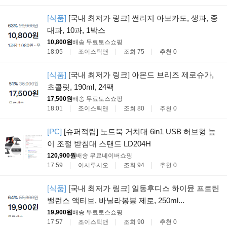
[식품]
[국내 최저가 링크] 썬리지 아보카도, 생과, 중
대과, 10과, 1박스
10,800원
배송 무료
토스쇼핑
18:05
조이스틱맨
조회 75
추천 0
[식품]
[국내 최저가 링크] 아몬드 브리즈 제로슈가,
초콜릿, 190ml, 24팩
17,500원
배송 무료
토스쇼핑
18:01
조이스틱맨
조회 80
추천 0
[PC]
[슈퍼적립] 노트북 거치대 6in1 USB 허브형 높
이 조절 받침대 스탠드 LD204H
120,900원
배송 무료
네이버쇼핑
17:59
이시루시오
조회 94
추천 0
[식품]
[국내 최저가 링크] 일동후디스 하이뮨 프로틴
밸런스 액티브, 바닐라봉봉 제로, 250ml...
19,900원
배송 무료
토스쇼핑
17:57
조이스틱맨
조회 90
추천 0