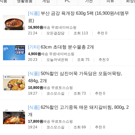
식품
생활용품
게임
PC
가전
의류
화장
[식품]
부산 금강 육개장 630g 5팩 (16,900원/네멤무
료)
16,900원
배송 무료
네이버쇼핑
21:24
모든걸잡담
조회 113
추천 0
[기타]
63cm 초대형 분수물총 2개
4,900원
배송 무료
네이버쇼핑
20:23
오늘저녁은뭐
조회 75
추천 0
[식품]
50%할인 삼진어묵 가득담은 모둠어묵탕,
484g, 2개
10,900원
배송 무료
토스쇼핑
19:27
코스모스길
조회 73
추천 0
[식품]
62%할인 고기중독 매운 돼지갈비찜, 800g, 2
개
17,800원
배송 무료
토스쇼핑
19:24
코스모스길
조회 69
추천 0