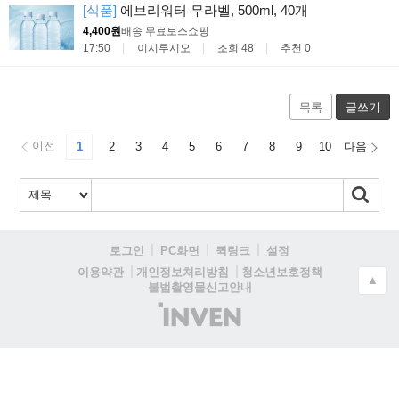
[식품]
에브리워터 무라벨, 500ml, 40개
4,400원
배송 무료
토스쇼핑
17:50
이시루시오
조회 48
추천 0
목록
글쓰기
이전
1
2
3
4
5
6
7
8
9
10
다음
로그인
PC화면
퀵링크
설정
청소년보호정책
이용약관
개인정보처리방침
▲
불법촬영물신고안내
(주)
인
벤