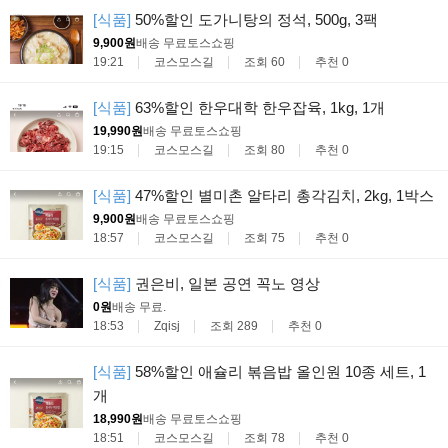
[식품]
50%할인 도가니탕의 정석, 500g, 3팩
9,900원
배송 무료
토스쇼핑
19:21
코스모스길
조회 60
추천 0
[식품]
63%할인 한우대학 한우잡육, 1kg, 1개
19,990원
배송 무료
토스쇼핑
19:15
코스모스길
조회 80
추천 0
[식품]
47%할인 별미촌 알타리 총각김치, 2kg, 1박스
9,900원
배송 무료
토스쇼핑
18:57
코스모스길
조회 75
추천 0
[식품]
권은비, 일본 공연 꼭노 영상
0원
배송 무료
.
18:53
Zqisj
조회 289
추천 0
[식품]
58%할인 애슐리 볶음밥 올인원 10종 세트, 1
개
18,990원
배송 무료
토스쇼핑
18:51
코스모스길
조회 78
추천 0