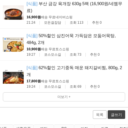
[식품]
부산 금강 육개장 630g 5팩 (16,900원/네멤무
료)
16,900원
배송 무료
네이버쇼핑
21:24
모든걸잡담
조회 113
추천 0
[식품]
50%할인 삼진어묵 가득담은 모둠어묵탕,
484g, 2개
10,900원
배송 무료
토스쇼핑
19:27
코스모스길
조회 73
추천 0
[식품]
62%할인 고기중독 매운 돼지갈비찜, 800g, 2
개
17,800원
배송 무료
토스쇼핑
19:24
코스모스길
조회 69
추천 0
더보기 +
목록
글쓰기