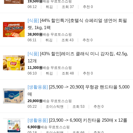
19,500원
배송 무료
토스쇼핑
06:12
튀김
조회 37
추천 0
[식품]
[44% 할인특가]호텔식 슈페리얼 생연어 회필
렛, 1kg, 1팩
38,900원
배송 무료
토스쇼핑
06:11
튀김
조회 43
추천 0
[식품]
[43% 할인]레이즈 클래식 미니 감자칩, 42.5g,
12개
11,300원
배송 무료
토스쇼핑
06:10
튀김
조회 48
추천 0
[생활용품]
[25,900 -> 20,900] 무형광 핸드타올 5,000
매
20,900원
배송 무료
토스쇼핑
05:22
조이스틱맨
조회 53
추천 0
[생활용품]
[23,900 -> 6,900] 키친타올 250매 x 12롤
6,900원
배송 무료
토스쇼핑
05:18
조이스틱맨
조회 66
추천 0