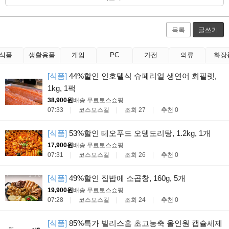
목록
글쓰기
식품
생활용품
게임
PC
가전
의류
화장
[식품]
44%할인 인호텔식 슈페리얼 생연어 회필렛,
1kg, 1팩
38,900원
배송 무료
토스쇼핑
07:33
코스모스길
조회 27
추천 0
[식품]
53%할인 테오푸드 오뎅도리탕, 1.2kg, 1개
17,900원
배송 무료
토스쇼핑
07:31
코스모스길
조회 26
추천 0
[식품]
49%할인 집밥에 소곱창, 160g, 5개
19,900원
배송 무료
토스쇼핑
07:28
코스모스길
조회 24
추천 0
[식품]
85%특가 빌리스홈 초고농축 올인원 캡슐세제