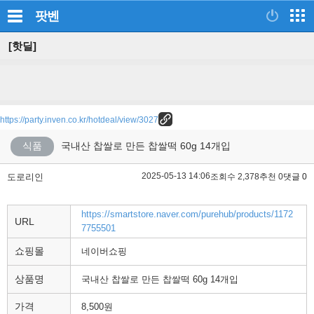
팟벤
[핫딜]
https://party.inven.co.kr/hotdeal/view/3027
식품
국내산 찹쌀로 만든 찹쌀떡 60g 14개입
2025-05-13 14:06
도로리인
조회수 2,378
추천 0
댓글 0
https://smartstore.naver.com/purehub/products/1172
URL
7755501
쇼핑몰
네이버쇼핑
상품명
국내산 찹쌀로 만든 찹쌀떡 60g 14개입
가격
8,500원