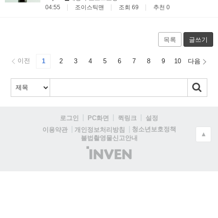
04:55
조이스틱맨
조회 69
추천 0
목록
글쓰기
이전
1
2
3
4
5
6
7
8
9
10
다음
로그인
PC화면
퀵링크
설정
청소년보호정책
이용약관
개인정보처리방침
▲
불법촬영물신고안내
(주)
인
벤