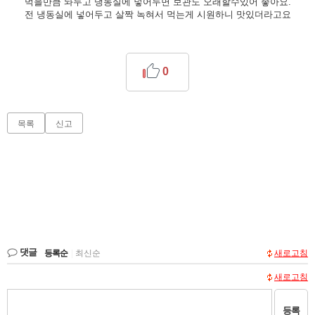
먹을만큼 놔두고 냉동실에 넣어두면 보관도 오래할수있어 좋아요.
전 냉동실에 넣어두고 살짝 녹혀서 먹는게 시원하니 맛있더라고요
0
목록
신고
댓글
등록순
|
최신순
새로고침
새로고침
등록