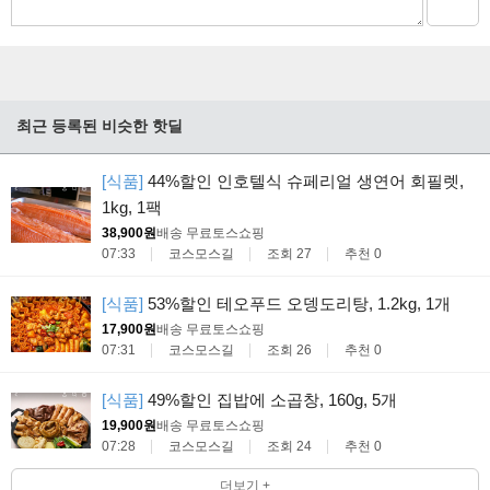
최근 등록된 비슷한 핫딜
[식품]
44%할인 인호텔식 슈페리얼 생연어 회필렛,
1kg, 1팩
38,900원
배송 무료
토스쇼핑
07:33
코스모스길
조회 27
추천 0
[식품]
53%할인 테오푸드 오뎅도리탕, 1.2kg, 1개
17,900원
배송 무료
토스쇼핑
07:31
코스모스길
조회 26
추천 0
[식품]
49%할인 집밥에 소곱창, 160g, 5개
19,900원
배송 무료
토스쇼핑
07:28
코스모스길
조회 24
추천 0
더보기 +