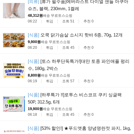
[의류]
[휴가 필수품]에버라스트 다이얼 샌들 아쿠아
슈즈, 블랙, 230mm, 1켤레
48,312원
배송 무료
토스쇼핑
06:22
튀김
조회 51
추천 0
[식품]
오쿡 닭가슴살 소시지 핫바 6종, 70g, 12개
9,900원
배송 무료
토스쇼핑
06:20
튀김
조회 45
추천 0
[식품]
[토스 하루단독특가!]대만 토종 파인애플 펑리
수, 180g, 2박스
8,800원
배송 무료
토스쇼핑
06:19
튀김
조회 57
추천 0
[식품]
[하루특가 !!]로투스 비스코프 쿠키 싱글팩
50P, 312.5g, 6개
19,900원
배송 무료
토스쇼핑
06:18
튀김
조회 45
추천 0
[식품]
[53% 할인!] ★푸드앳홈 양념명란젓 파지, 1kg,