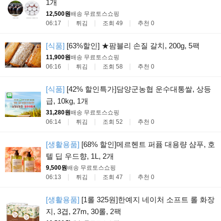
1개
12,500원
배송 무료
토스쇼핑
06:17
튀김
조회 49
추천 0
[식품]
[63%할인] ★팜블리 손질 갈치, 200g, 5팩
11,900원
배송 무료
토스쇼핑
06:16
튀김
조회 58
추천 0
[식품]
[42% 할인특가]담양군농협 운수대통쌀, 상등
급, 10kg, 1개
31,280원
배송 무료
토스쇼핑
06:14
튀김
조회 52
추천 0
[생활용품]
[68% 할인]메르헨트 퍼퓸 대용량 샴푸, 호
텔 딥 우드향, 1L, 2개
9,500원
배송 무료
토스쇼핑
06:13
튀김
조회 47
추천 0
[생활용품]
[1롤 325원]한예지 네이처 소프트 롤 화장
지, 3겹, 27m, 30롤, 2팩