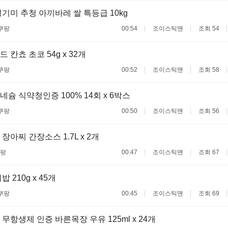
기미 추청 아끼바레 쌀 특등급 10kg
쿠팡
00:54
조이스틱맨
조회 54
칸쵸 초코 54g x 32개
쿠팡
00:52
조이스틱맨
조회 58
슘 식약청인증 100% 14회 x 6박스
쿠팡
00:50
조이스틱맨
조회 56
장아찌 간장소스 1.7L x 2개
팡
00:47
조이스틱맨
조회 67
 210g x 45개
쿠팡
00:45
조이스틱맨
조회 69
무항생제 인증 바른목장 우유 125ml x 24개