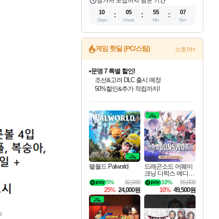
참가자 모집까지 남은 기간
10
05
55
05
Days
Hours
Min
Sec
문명 7 특별 할인!
게임 핫딜 (PC/스팀)
스토어+
조선&고려 DLC 출시 예정
50%할인&추가 적립까지!
마블 투혼 파이팅 소울즈 정식출시!
마블 히어로 총 출동&화려한 격투!
네이버 포인트 혜택까지!
인벤게임즈 8월 특별 할인!
드래곤소드: 어웨이크닝 입점!
귀무자: 검의 길 예약 판매 중!
비스트 오브 리인카네이션 정식 출시!
커세어 코브 출시 기념 할인!
더 렐릭 퍼스트 가디언 정식 출시
베데스다 40주년 기념 할인 중!
캡콤 프렌차이즈 할인 진행 중!
캡콤 일부 상품 상시 할인
스타워즈 은하계 레이서
로블록스 기프트 카드 공식 입점
인기 퍼블리셔 모음!
스팀으로 만나는 드래곤소드!
10% 할인과
게임프릭 신작 IP
해적'섬'을 발전시키자!
설화x하드코어 액션!
베데스다의 명작들을
몬헌, 바하 등 인기 IP를
몬헌 와일즈 & 드래곤즈 도그마2
인벤게임즈에서 10% 추가 적립
Robux를 가장 안전하고
최대 90% 할인가를 만나보세요!
네이버혜택과 함께 만나보세요!
이니&베니 혜택까지!
네이버 혜택가와 함께 예약하세요!
할인&네이버혜택으로 만나보세요!
네이버페이 혜택과 만나보세요!
40주년 프로모션으로 만나보세요!
할인가에 만나보세요!
일부 에디션 상시 할인!
혜택으로 예약 판매 중
편안하게 충전하세요
팰월드 Palworld
드래곤소드 어웨이
크닝 디럭스 에디션
DragonSword Awake
5%
32,000
10%
55,000
ning Deluxe Edition
25%
24,000원
10%
49,500원