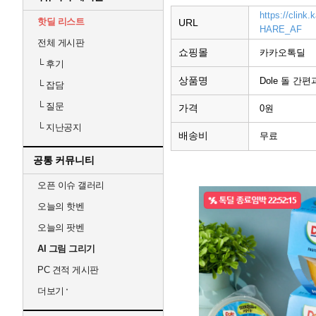
https://clink
핫딜 리스트
URL
HARE_AF
전체 게시판
쇼핑몰
카카오톡딜
└
후기
상품명
Dole 돌 간편
└
잡담
└
질문
가격
0원
└
지난공지
배송비
무료
공통 커뮤니티
오픈 이슈 갤러리
오늘의 핫벤
오늘의 팟벤
AI 그림 그리기
PC 견적 게시판
더보기