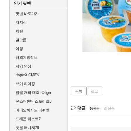
인기 팟벤
팟벤 바로가기
치지직
차벤
걸그룹
여행
해외게임정보
게임 영상
HyperX OMEN
브이 라이징
목록
신고
일곱 개의 대죄: Origin
몬스터헌터 스토리즈3
댓글
등록순
|
최신순
바이오하자드 레퀴엠
드래곤 퀘스트7
풋볼 매니저26