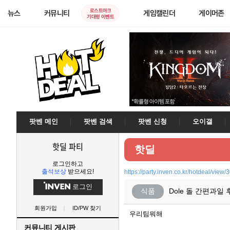
로스트아크
뉴스
커뮤니티
게임캘린더
게이머존
기대평 이벤트
팟벤 메인
팟벤 검색
팟벤 신청
오이갤
핫딜 파티
핫딜
로그인하고
출석보상
받으세요!
https://party.inven.co.kr/hotdeal/view
로그인
식품
Dole 돌 간편과일 
회원가입
ID/PW 찾기
우리팀뭐해
커뮤니티 게시판