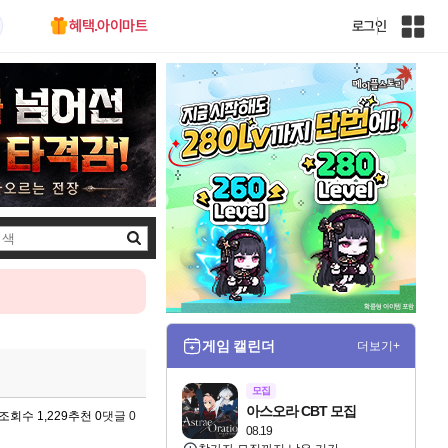
혜택.아이마트
로그인
인
벤
전
체
사
이
트
맵
검
색
게임 캘린더
더보기+
모집
아스오라 CBT 모집
조회수 1,229
추천 0
댓글 0
08.19