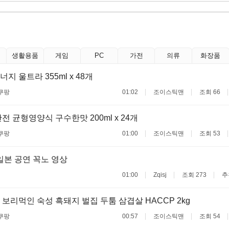
생활용품
게임
PC
가전
의류
화장품
 울트라 355ml x 48개
쿠팡
01:02
조이스틱맨
조회 66
전 균형영양식 구수한맛 200ml x 24개
쿠팡
01:00
조이스틱맨
조회 53
일본 공연 꼭노 영상
01:00
Zqisj
조회 273
추
보리먹인 숙성 흑돼지 벌집 두툼 삼겹살 HACCP 2kg
쿠팡
00:57
조이스틱맨
조회 54