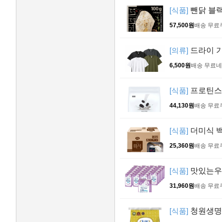
[식품]
뺀닭 블랙
57,500원
배송 무료
[의류]
드라이 기
6,500원
배송 무료
네
[식품]
프로틴스토
44,130원
배송 무료
[식품]
더미식 백미
25,360원
배송 무료
[식품]
맛있는우유
31,960원
배송 무료
[식품]
청원생명농