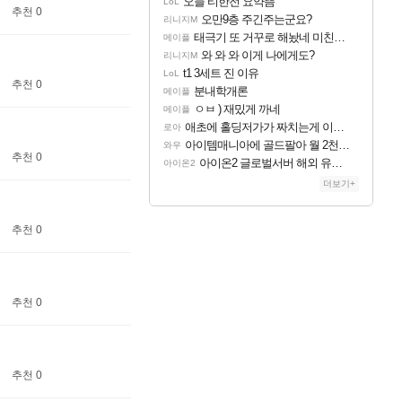
오늘 티한전 요약뜸
LoL
추천 0
오만9층 주긴주는군요?
리니지M
태극기 또 거꾸로 해놨네 미친것들 ㅋㅋㅋ
메이플
와 와 와 이게 나에게도?
리니지M
t1 3세트 진 이유
LoL
추천 0
분내학개론
메이플
ㅇㅂ ) 재밌게 까네
메이플
애초에 홀딩저가가 짜치는게 이거임 ㅋㅋ
로아
아이템매니아에 골드팔아 월 2천만원 넘게 버는 인간 있던데
와우
추천 0
아이온2 글로벌서버 해외 유저 반응
아이온2
더보기+
추천 0
추천 0
추천 0