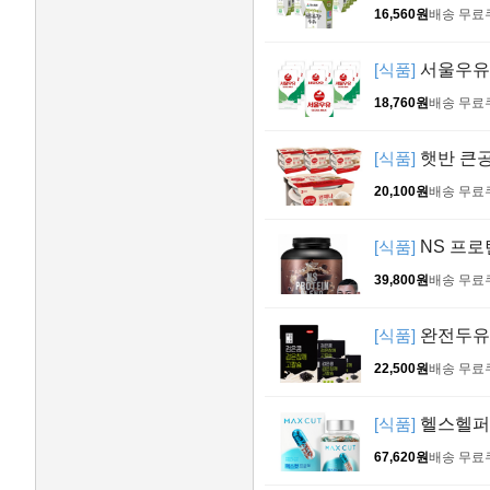
16,560원
배송 무료
[식품]
서울우유 멸
18,760원
배송 무료
[식품]
햇반 큰공기
20,100원
배송 무료
[식품]
NS 프로틴
39,800원
배송 무료
[식품]
완전두유 
22,500원
배송 무료
[식품]
헬스헬퍼 
67,620원
배송 무료