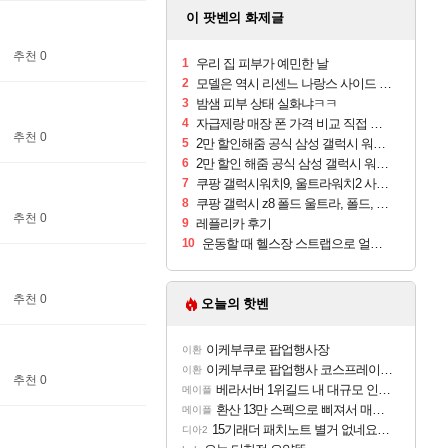
이 팟벤의 화제글
추천 0
1
우리 집 피부가 예민한 날
2
모델은 역시 리센느 나랑스 사이드 1.25L 1박스
3
밤샘 피부 상태 실화냐ㅋㅋ
4
자급제랑 매장 폰 가격 비교 직접 안가도 되네요
추천 0
5
2만 할인해줌 공식 삼성 갤럭시 워치9 크림, 40mm, 블루투스
6
2만 할인 해줌 공식 삼성 갤럭시 워치9 실버, 44mm, 블루투스
7
쿠팡 갤럭시워치9, 울트라워치2 사전구매 혜택 받아보세요
8
쿠팡 갤럭시 z8 폴드 울트라, 폴드, 플립 사전예약
추천 0
9
레플리카 후기
10
운동할 때 헬스장 스트랩으로 얼굴 만졌다가 볼 뒤집어짐
추천 0
오늘의 핫벤
이케부쿠로 팝업행사장
이환
이케부쿠로 팝업행사 코스프레이어들!!
이환
추천 0
베라서버 1위길드 내 대규모 인원이탈종용 추정사건
메이플
환산 13만 스펙으로 삐져서 매주 수로 10만점 치고있으면 ㅋㅋ
메이플
15기래더 패치노트 별거 없네요~없데이트수준?
디아2