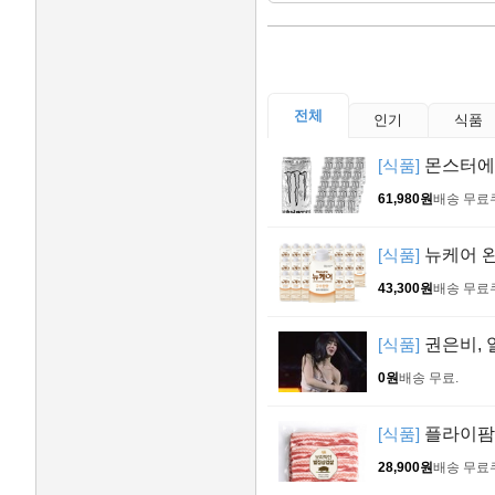
전체
인기
식품
[식품]
몬스터에너지
61,980원
배송 무료
[식품]
뉴케어 완
43,300원
배송 무료
[식품]
권은비, 
0원
배송 무료
.
[식품]
플라이팜 
28,900원
배송 무료