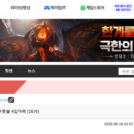
최대 90% 할인
라이브/영상
게이밍/IT
게임스토어
8월 프로모션
핫벤
뉴스
/30164
후룻볼 4입*4팩 (16개)
2026-06-16 01:07