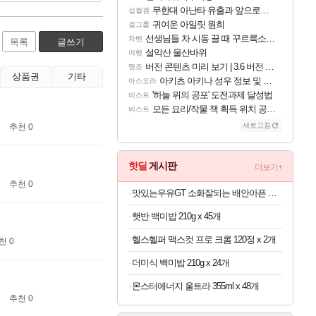
무한대 아난타 유출과 앞으로의 예상 (루머)
섭컬겜
귀여운 아일릿 원희
걸그룹
선생님들 차 시동 끌 때 꾸르륵소리나는데
차벤
목록
글쓰기
설악산 울산바위
여행
버전 콘텐츠 미리 보기 | 3.6 버전 「신기루 속 등불 그림자, 속세에 깃든 검의 결심」이 8월 20일에 업데이트됩니다!
명조
상품권
기타
아키츠 아키나 성우 정보 및 주요 필모
아스오라
'하늘 위의 공포' 도전과제 달성법
비스트
모든 요리/작물 책 획득 위치 공략 (36개) - 미식가 도전과제
비스트
새로고침
추천 0
핫딜
게시판
더보기+
추천 0
맛있는우유GT 소화잘되는 배안아픈 저지방우유 180ml x 48개
햇반 백미밥 210g x 45개
헬스헬퍼 맥스컷 프로 크롬 120정 x 2개
천 0
더미식 백미밥 210g x 24개
몬스터에너지 울트라 355ml x 48개
추천 0