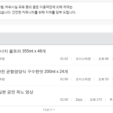
 울트라 355ml x 48개
쿠팡
01:02
조이스틱맨
조회 66
전 균형영양식 구수한맛 200ml x 24개
쿠팡
01:00
조이스틱맨
조회 53
일본 공연 꼭노 영상
01:00
Zqisj
조회 273
추
더보기 +