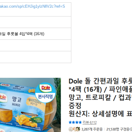
.kakao.com/sp/cEHJig1ylzNllV2c?ref=S
과일 후룻볼 4입*4팩 (16개)