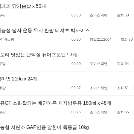
페퍼 닭가슴살 x 50개
쿠팡
00:30
조이스틱맨
조회 63
능성 남자 운동 무지 반팔 티셔츠 빅사이즈
이버쇼핑
00:30
리얼2112004
조회 70
리 맛있는 단백질 퓨어프로틴7 3kg
쿠팡
00:29
조이스틱맨
조회 54
밥 210g x 24개
쿠팡
00:27
조이스틱맨
조회 61
GT 소화잘되는 배안아픈 저지방우유 180ml x 48개
쿠팡
00:25
조이스틱맨
조회 55
협 저탄소 GAP인증 알찬미 특등급 10kg