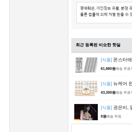
최근 등록된 비슷한 핫딜
[식품]
몬스터에너지
61,980원
배송 무료
[식품]
뉴케어 완
43,300원
배송 무료
[식품]
권은비, 
0원
배송 무료
.