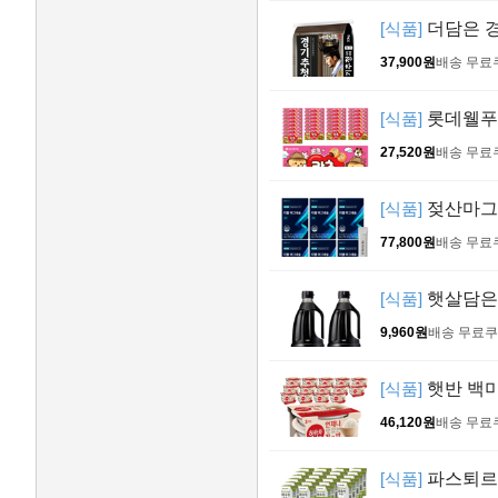
[식품]
더담은 경
37,900원
배송 무료
[식품]
롯데웰푸드 
27,520원
배송 무료
[식품]
젖산마그네
77,800원
배송 무료
[식품]
햇살담은 
9,960원
배송 무료
쿠
[식품]
햇반 백미밥
46,120원
배송 무료
[식품]
파스퇴르 