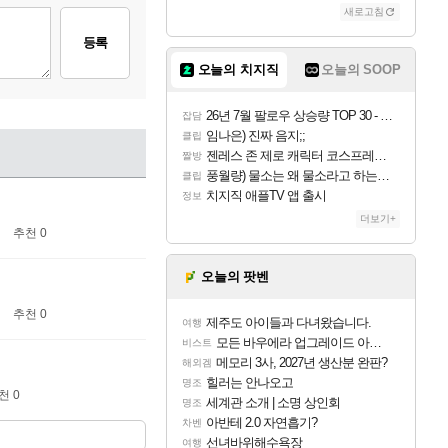
새로고침
등록
오늘의 치지직
오늘의 SOOP
26년 7월 팔로우 상승량 TOP 30 - 월간 치지직
잡담
임나은) 진짜 음지;;
클립
젠레스 존 제로 캐릭터 코스프레한 꽁주
짤방
풍월량) 물소는 왜 물소라고 하는거야? 아! 그만 ㅋㅋ 알았어 ㅋㅋ
클립
치지직 애플TV 앱 출시
정보
더보기+
추천 0
오늘의 팟벤
추천 0
제주도 아이들과 다녀왔습니다.
여행
모든 바우에라 업그레이드 아이템 획득 위치 공략 (89개)
비스트
메모리 3사, 2027년 생산분 완판?
해외겜
힐러는 안나오고
명조
천 0
세계관 소개 | 소명 상인회
명조
아반테 2.0 자연흡기?
차벤
선녀바위해수욕장
여행