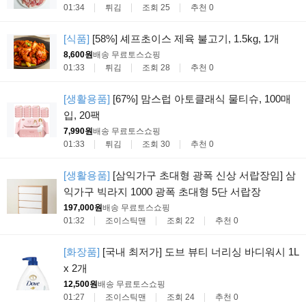
01:34
튀김
조회 25
추천 0
[식품]
[58%] 셰프초이스 제육 불고기, 1.5kg, 1개
8,600원
배송 무료
토스쇼핑
01:33
튀김
조회 28
추천 0
[생활용품]
[67%] 맘스럽 아토클래식 물티슈, 100매
입, 20팩
7,990원
배송 무료
토스쇼핑
01:33
튀김
조회 30
추천 0
[생활용품]
[삼익가구 초대형 광폭 신상 서랍장임] 삼
익가구 빅라지 1000 광폭 초대형 5단 서랍장
197,000원
배송 무료
토스쇼핑
01:32
조이스틱맨
조회 22
추천 0
[화장품]
[국내 최저가] 도브 뷰티 너리싱 바디워시 1L
x 2개
12,500원
배송 무료
토스쇼핑
01:27
조이스틱맨
조회 24
추천 0