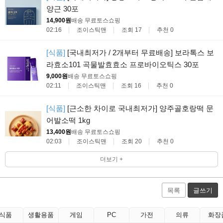
양근 30포
14,900원
배송 무료
토스쇼핑
02:16
조이스틱맨
조회 17
추천 0
[식품]
[국내최저가 / 2개부터 무료배송] 보라톡스 보
라효소101 곡물발효효소 프로바이오틱스 30포
9,000원
배송 무료
토스쇼핑
02:11
조이스틱맨
조회 16
추천 0
[식품]
[근소한 차이로 국내최저가] 양주골호랑떡 문
어발소떡 1kg
13,400원
배송 무료
토스쇼핑
02:03
조이스틱맨
조회 20
추천 0
더보기 +
목록
글쓰기
식품
생활용품
게임
PC
가전
의류
화장