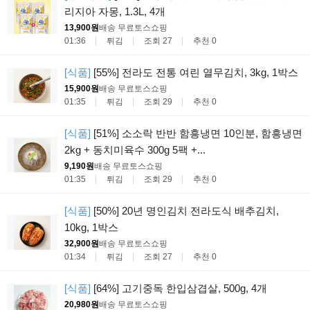
리지아 자몽, 1.3L, 4개
13,900원
배송 무료
토스쇼핑
01:36
튀김
조회 27
추천 0
[식품]
[55%] 전라도 전통 여린 열무김치, 3kg, 1박스
15,900원
배송 무료
토스쇼핑
01:35
튀김
조회 29
추천 0
[식품]
[51%] 소소락 반반 함흥냉면 10인분, 함흥냉면
2kg + 동치미육수 300g 5팩 +...
9,190원
배송 무료
토스쇼핑
01:35
튀김
조회 29
추천 0
[식품]
[50%] 20년 명인김치 전라도식 배추김치,
10kg, 1박스
32,900원
배송 무료
토스쇼핑
01:34
튀김
조회 27
추천 0
[식품]
[64%] 고기중독 한입삼겹살, 500g, 4개
20,980원
배송 무료
토스쇼핑