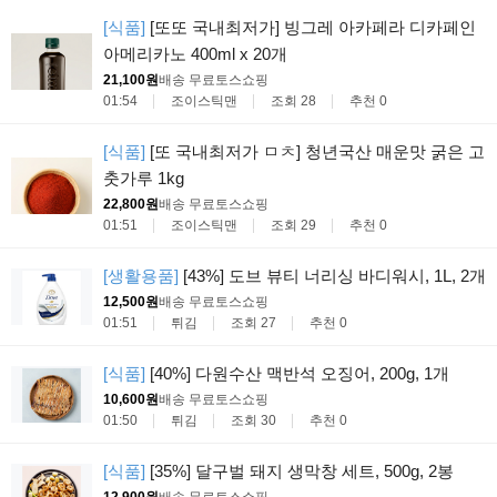
[식품]
[또또 국내최저가] 빙그레 아카페라 디카페인
아메리카노 400ml x 20개
21,100원
배송 무료
토스쇼핑
01:54
조이스틱맨
조회 28
추천 0
[식품]
[또 국내최저가 ㅁㅊ] 청년국산 매운맛 굵은 고
춧가루 1kg
22,800원
배송 무료
토스쇼핑
01:51
조이스틱맨
조회 29
추천 0
[생활용품]
[43%] 도브 뷰티 너리싱 바디워시, 1L, 2개
12,500원
배송 무료
토스쇼핑
01:51
튀김
조회 27
추천 0
[식품]
[40%] 다원수산 맥반석 오징어, 200g, 1개
10,600원
배송 무료
토스쇼핑
01:50
튀김
조회 30
추천 0
[식품]
[35%] 달구벌 돼지 생막창 세트, 500g, 2봉
12,900원
배송 무료
토스쇼핑