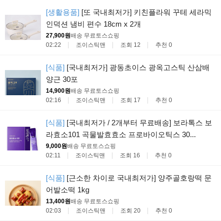
[생활용품]
[또 국내최저가] 키친플라워 꾸테 세라믹
인덕션 냄비 편수 18cm x 2개
27,900원
배송 무료
토스쇼핑
02:22
조이스틱맨
조회 12
추천 0
[식품]
[국내최저가] 광동초이스 광옥고스틱 산삼배
양근 30포
14,900원
배송 무료
토스쇼핑
02:16
조이스틱맨
조회 17
추천 0
[식품]
[국내최저가 / 2개부터 무료배송] 보라톡스 보
라효소101 곡물발효효소 프로바이오틱스 30...
9,000원
배송 무료
토스쇼핑
02:11
조이스틱맨
조회 16
추천 0
[식품]
[근소한 차이로 국내최저가] 양주골호랑떡 문
어발소떡 1kg
13,400원
배송 무료
토스쇼핑
02:03
조이스틱맨
조회 20
추천 0