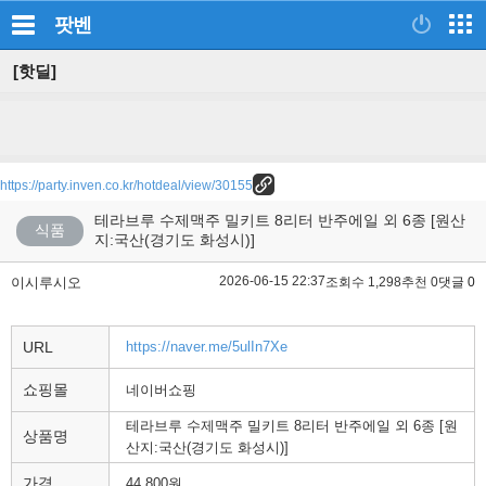
팟벤
[핫딜]
https://party.inven.co.kr/hotdeal/view/30155
테라브루 수제맥주 밀키트 8리터 반주에일 외 6종 [원산
식품
지:국산(경기도 화성시)]
2026-06-15 22:37
이시루시오
조회수 1,298
추천 0
댓글 0
URL
https://naver.me/5ulIn7Xe
쇼핑몰
네이버쇼핑
테라브루 수제맥주 밀키트 8리터 반주에일 외 6종 [원
상품명
산지:국산(경기도 화성시)]
가격
44,800원