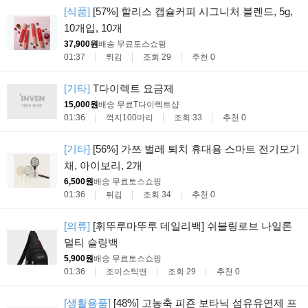
[식품]
[57%] 할리스 캡슐커피 시그니처 블렌드, 5g,
10개입, 10개
37,900원
배송 무료
토스쇼핑
01:37
튀김
조회 29
추천 0
[기타]
T다이렉트 요금제
15,000원
배송 무료
T다이렉트샵
01:36
꺽지100마리
조회 33
추천 0
[기타]
[56%] 가쯔 벌레 퇴치 휴대용 스마트 전기모기
채, 아이보리, 2개
6,500원
배송 무료
토스쇼핑
01:36
튀김
조회 34
추천 0
[의류]
[휘뚜루마뚜루 데일리백] 쉬블링로브 나일론
멀티 슬링백
5,900원
배송 무료
토스쇼핑
01:36
조이스틱맨
조회 29
추천 0
[생활용품]
[48%] 고농축 피죤 보타닉 섬유유연제 프