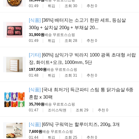
01:49
튀김
조회 30
추천 0
[식품]
[36%] 배터지는 소고기 한판 세트, 등심살
300g + 살치살 200g + 부채살 20...
31,900원
배송 무료
토스쇼핑
01:49
튀김
조회 28
추천 0
[기타]
[60%] 삼익가구 빅라지 1000 광폭 초대형 서랍
장, 화이트+오크, 1000mm, 5단
197,000원
배송 무료
토스쇼핑
01:48
튀김
조회 31
추천 0
[식품]
[국내 최저가] 득근파티 스팀 통 닭가슴살 6종
혼합 x 30팩
35,700원
배송 무료
토스쇼핑
01:47
조이스틱맨
조회 29
추천 0
[식품]
[65%] 구워먹는 할루미치즈, 200g, 3개
7,600원
배송 무료
토스쇼핑
01:44
튀김
조회 25
추천 0