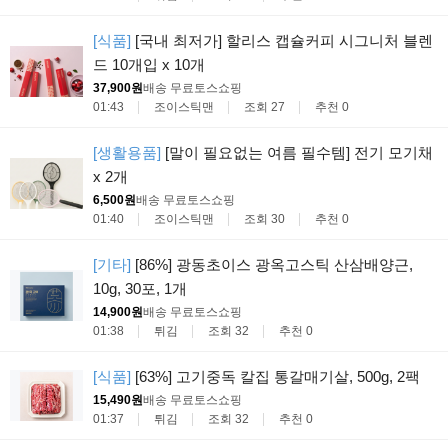
[식품]
[국내 최저가] 할리스 캡슐커피 시그니처 블렌
드 10개입 x 10개
37,900원
배송 무료
토스쇼핑
01:43
조이스틱맨
조회 27
추천 0
[생활용품]
[말이 필요없는 여름 필수템] 전기 모기채
x 2개
6,500원
배송 무료
토스쇼핑
01:40
조이스틱맨
조회 30
추천 0
[기타]
[86%] 광동초이스 광옥고스틱 산삼배양근,
10g, 30포, 1개
14,900원
배송 무료
토스쇼핑
01:38
튀김
조회 32
추천 0
[식품]
[63%] 고기중독 칼집 통갈매기살, 500g, 2팩
15,490원
배송 무료
토스쇼핑
01:37
튀김
조회 32
추천 0