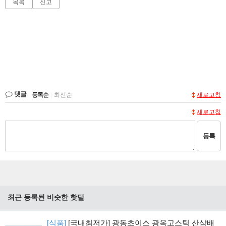
목록
신고
댓글
등록순
|
최신순
새로고침
새로고침
등록
최근 등록된 비슷한 핫딜
[식품]
[국내최저가] 광동초이스 광옥고스틱 산삼배