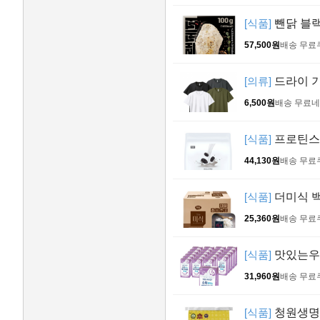
[식품]
뺀닭 블랙
57,500원
배송 무료
[의류]
드라이 기
6,500원
배송 무료
네
[식품]
프로틴스토
44,130원
배송 무료
[식품]
더미식 백미
25,360원
배송 무료
[식품]
맛있는우유
31,960원
배송 무료
[식품]
청원생명농