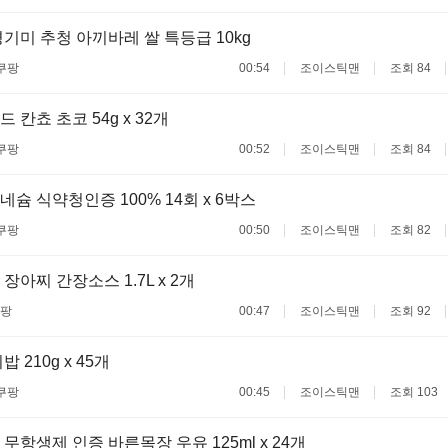
기미 추청 아끼바레 쌀 특등급 10kg
쿠팡
00:54
조이스틱맨
조회 84
칸쵸 초코 54g x 32개
쿠팡
00:52
조이스틱맨
조회 84
슘 식약청인증 100% 14회 x 6박스
쿠팡
00:50
조이스틱맨
조회 82
장아찌 간장소스 1.7L x 2개
팡
00:47
조이스틱맨
조회 92
 210g x 45개
쿠팡
00:45
조이스틱맨
조회 103
무항생제 인증 바른목장 우유 125ml x 24개