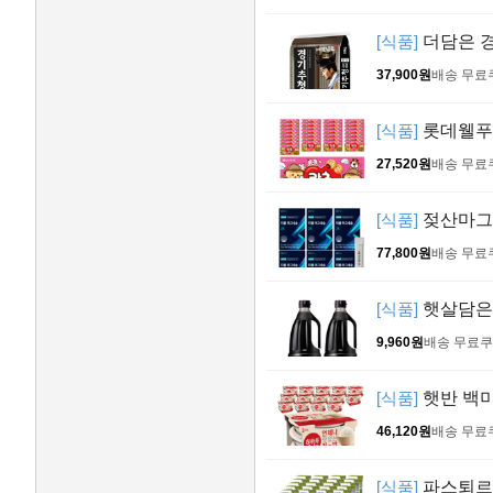
[식품]
더담은 경
37,900원
배송 무료
[식품]
롯데웰푸드 
27,520원
배송 무료
[식품]
젖산마그네
77,800원
배송 무료
[식품]
햇살담은 
9,960원
배송 무료
쿠
[식품]
햇반 백미밥
46,120원
배송 무료
[식품]
파스퇴르 