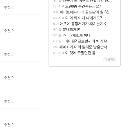
태극기 또 거꾸로 해놨네 미친것들 ㅋㅋㅋ
메이플
오만9층 주긴주는군요?
리니지M
추천 0
아이템매니아에 골드팔아 월 2천만원 넘게 버는 인간 있던데
와우
와 와 와 이게 나에게도?
리니지M
애초에 홀딩저가가 짜치는게 이거임 ㅋㅋ
로아
분내학개론
메이플
추천 0
ㅇㅂ ) 재밌게 까네
메이플
아이온2 글로벌서버 해외 유저 반응
아이온2
페이커가 미리 알려준 방출순서 ㄷㄷㄷㄷ
LoL
이 맛에 주말던전 돔
리니지M
추천 0
더보기+
추천 0
추천 0
추천 0