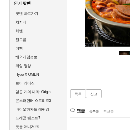
인기 팟벤
팟벤 바로가기
치지직
차벤
걸그룹
여행
해외게임정보
게임 영상
HyperX OMEN
브이 라이징
일곱 개의 대죄: Origin
목록
신고
몬스터헌터 스토리즈3
바이오하자드 레퀴엠
댓글
등록순
|
최신순
드래곤 퀘스트7
풋볼 매니저26