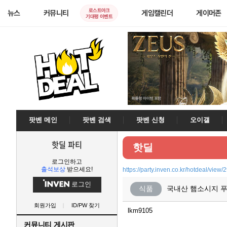
로스트아크
뉴스
커뮤니티
게임캘린더
게이머존
기대평 이벤트
팟벤 메인
팟벤 검색
팟벤 신청
오이갤
핫딜 파티
핫딜
로그인하고
출석보상
받으세요!
https://party.inven.co.kr/hotdeal/view
로그인
식품
국내산 햄소시지 푸
회원가입
ID/PW 찾기
lkm9105
커뮤니티 게시판