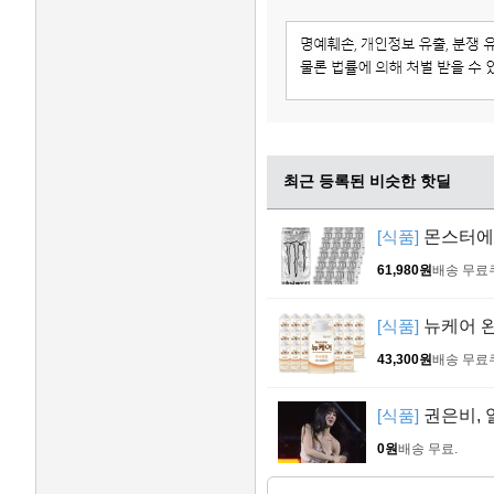
최근 등록된 비슷한 핫딜
[식품]
몬스터에너지
61,980원
배송 무료
[식품]
뉴케어 완
43,300원
배송 무료
[식품]
권은비, 
0원
배송 무료
.