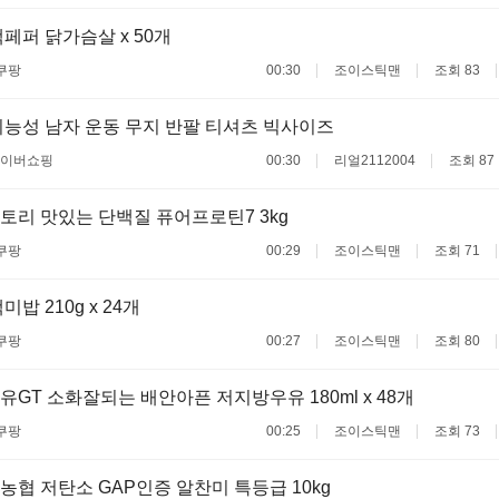
페퍼 닭가슴살 x 50개
쿠팡
00:30
조이스틱맨
조회 83
능성 남자 운동 무지 반팔 티셔츠 빅사이즈
이버쇼핑
00:30
리얼2112004
조회 87
리 맛있는 단백질 퓨어프로틴7 3kg
쿠팡
00:29
조이스틱맨
조회 71
밥 210g x 24개
쿠팡
00:27
조이스틱맨
조회 80
GT 소화잘되는 배안아픈 저지방우유 180ml x 48개
쿠팡
00:25
조이스틱맨
조회 73
협 저탄소 GAP인증 알찬미 특등급 10kg