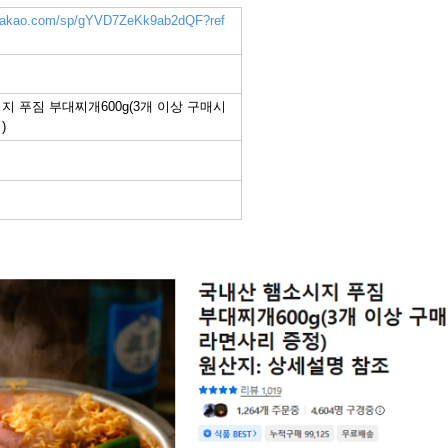
k.kakao.com/sp/gYVD7ZeKk9ab2dQF?ref
지 푸짐 부대찌개600g(3개 이상 구매시
)