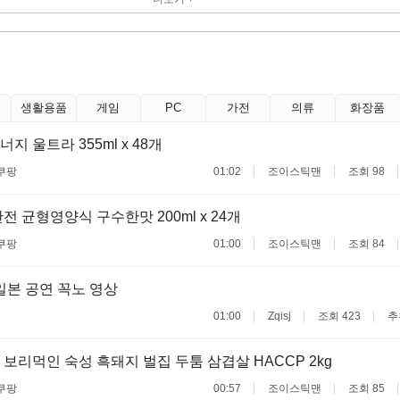
생활용품
게임
PC
가전
의류
화장품
 울트라 355ml x 48개
쿠팡
01:02
조이스틱맨
조회 98
전 균형영양식 구수한맛 200ml x 24개
쿠팡
01:00
조이스틱맨
조회 84
일본 공연 꼭노 영상
01:00
Zqisj
조회 423
추
보리먹인 숙성 흑돼지 벌집 두툼 삼겹살 HACCP 2kg
쿠팡
00:57
조이스틱맨
조회 85