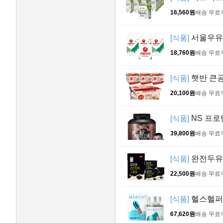
16,560원
배송 무료
[식품]
서울우유 멸
18,760원
배송 무료
[식품]
햇반 큰공기
20,100원
배송 무료
[식품]
NS 프로틴
39,800원
배송 무료
[식품]
완전두유 
22,500원
배송 무료
[식품]
헬스헬퍼 
67,620원
배송 무료