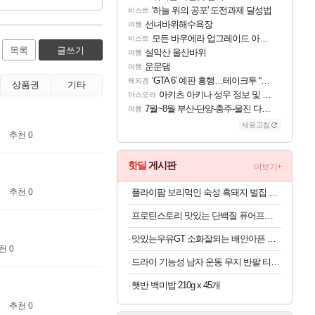
'하늘 위의 공포' 도전과제 달성법
비스트
선녀바위해수욕장
여행
모든 바우에라 업그레이드 아이템 획득 위치 공략 (89개)
비스트
목록
글쓰기
설악산 울산바위
여행
운문댐
여행
‘GTA 6’ 예판 흥행…테이크투 “내부 예상 크게 넘어”
해외겜
상품권
기타
아키츠 아키나 성우 정보 및 주요 필모
아스오라
7월~8월 부산-단양-충주-울진 다녀왔어요~
여행
새로고침
추천 0
핫딜
게시판
더보기+
추천 0
플라이팜 보리먹인 숙성 흑돼지 벌집 두툼 삼겹살 HACCP 2kg
프로틴스토리 맛있는 단백질 퓨어프로틴7 3kg
맛있는우유GT 소화잘되는 배안아픈 저지방우유 180ml x 48개
천 0
드라이 기능성 남자 운동 무지 반팔 티셔츠 빅사이즈
햇반 백미밥 210g x 45개
추천 0