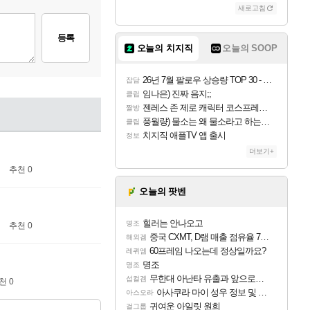
새로고침
등록
오늘의 치지직
오늘의 SOOP
26년 7월 팔로우 상승량 TOP 30 - 월간 치지직
잡담
임나은) 진짜 음지;;
클립
젠레스 존 제로 캐릭터 코스프레한 꽁주
짤방
풍월량) 물소는 왜 물소라고 하는거야? 아! 그만 ㅋㅋ 알았어 ㅋㅋ
클립
치지직 애플TV 앱 출시
정보
더보기+
추천 0
오늘의 팟벤
힐러는 안나오고
명조
추천 0
중국 CXMT, D램 매출 점유율 7%…글로벌 4위로 부상
해외겜
60프레임 나오는데 정상일까요?
레퀴엠
명조
명조
무한대 아난타 유출과 앞으로의 예상 (루머)
섭컬겜
천 0
아사쿠라 마이 성우 정보 및 주요 필모
아스오라
귀여운 아일릿 원희
걸그룹