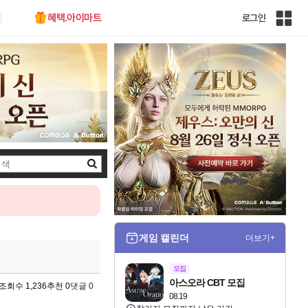
혜택.아이마트
로그인
인
벤
전
체
사
이
트
맵
검
색
게임 캘린더
더보기+
모집
아스오라 CBT 모집
조회수 1,236
추천 0
댓글 0
08.19