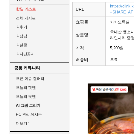
https://clin
핫딜 리스트
URL
=SHARE_AF
전체 게시판
쇼핑몰
카카오톡딜
└
후기
국내산 햄소시
상품명
└
잡담
라면사리 증정
└
질문
가격
5,200원
└
지난공지
배송비
무료
공통 커뮤니티
오픈 이슈 갤러리
오늘의 핫벤
오늘의 팟벤
AI 그림 그리기
PC 견적 게시판
더보기