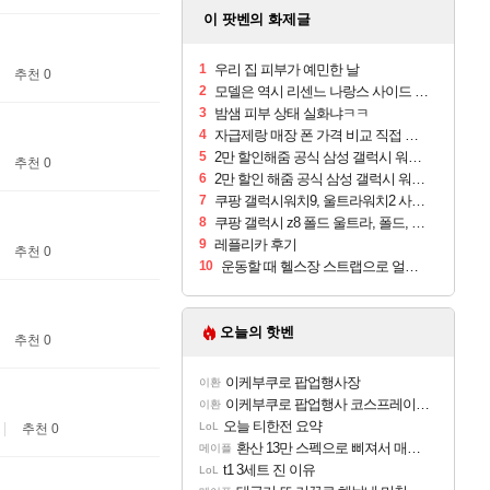
이 팟벤의 화제글
1
우리 집 피부가 예민한 날
추천 0
2
모델은 역시 리센느 나랑스 사이드 1.25L 1박스
3
밤샘 피부 상태 실화냐ㅋㅋ
4
자급제랑 매장 폰 가격 비교 직접 안가도 되네요
5
2만 할인해줌 공식 삼성 갤럭시 워치9 크림, 40mm, 블루투스
추천 0
6
2만 할인 해줌 공식 삼성 갤럭시 워치9 실버, 44mm, 블루투스
7
쿠팡 갤럭시워치9, 울트라워치2 사전구매 혜택 받아보세요
8
쿠팡 갤럭시 z8 폴드 울트라, 폴드, 플립 사전예약
9
레플리카 후기
추천 0
10
운동할 때 헬스장 스트랩으로 얼굴 만졌다가 볼 뒤집어짐
오늘의 핫벤
추천 0
이케부쿠로 팝업행사장
이환
이케부쿠로 팝업행사 코스프레이어들!!
이환
오늘 티한전 요약
LoL
추천 0
환산 13만 스펙으로 삐져서 매주 수로 10만점 치고있으면 ㅋㅋ
메이플
t1 3세트 진 이유
LoL