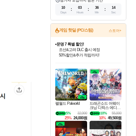
참가자 모집까지 남은 기간
10
03
36
13
Days
Hours
Min
Sec
게임 핫딜 (PC/스팀)
스토어+
문명 7 특별 할인!
조선&고려 DLC 출시 예정
50%할인&추가 적립까지!
인벤게임즈 8월 특별 할인!
드래곤소드: 어웨이크닝 입점!
마블 투혼 파이팅 소울즈 정식출시!
귀무자: 검의 길 예약 판매 중!
비스트 오브 리인카네이션 정식 출시!
커세어 코브 출시 기념 할인!
더 렐릭 퍼스트 가디언 정식 출시
베데스다 40주년 기념 할인 중!
캡콤 프렌차이즈 할인 진행 중!
캡콤 일부 상품 상시 할인
스타워즈 은하계 레이서
로블록스 기프트 카드 공식 입점
인기 퍼블리셔 모음!
스팀으로 만나는 드래곤소드!
마블 히어로 총 출동&화려한 격투!
10% 할인과
게임프릭 신작 IP
해적'섬'을 발전시키자!
설화x하드코어 액션!
베데스다의 명작들을
몬헌, 바하 등 인기 IP를
몬헌 와일즈 & 드래곤즈 도그마2
인벤게임즈에서 10% 추가 적립
Robux를 가장 안전하고
최대 90% 할인가를 만나보세요!
네이버혜택과 함께 만나보세요!
네이버 포인트 혜택까지!
이니&베니 혜택까지!
네이버 혜택가와 함께 예약하세요!
할인&네이버혜택으로 만나보세요!
네이버페이 혜택과 만나보세요!
40주년 프로모션으로 만나보세요!
할인가에 만나보세요!
일부 에디션 상시 할인!
혜택으로 예약 판매 중
편안하게 충전하세요
팰월드 Palworld
드래곤소드 어웨이
크닝 디럭스 에디션
DragonSword Awake
5%
32,000
10%
55,000
ning Deluxe Edition
25%
24,000원
10%
49,500원