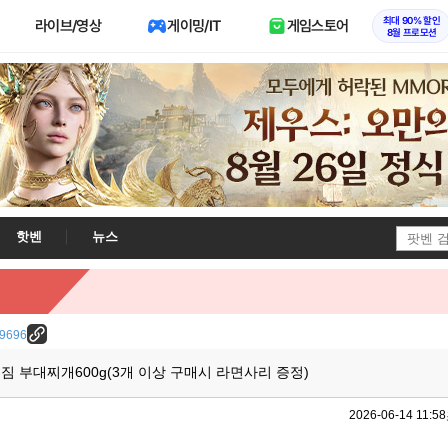
최대 90% 할인
라이브/영상
게이밍/IT
게임스토어
8월 프로모션
핫벤
뉴스
/29696
짐 부대찌개600g(3개 이상 구매시 라면사리 증정)
2026-06-14 11:58