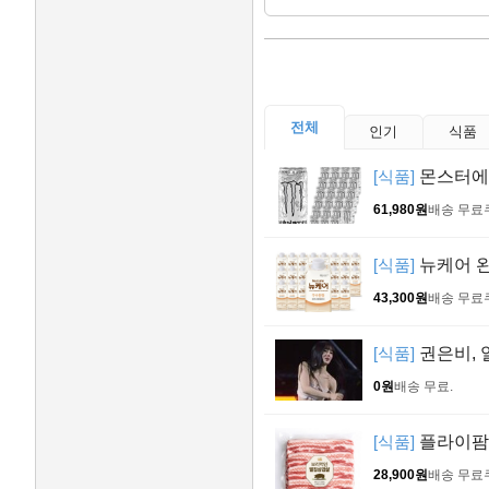
전체
인기
식품
[식품]
몬스터에너지
61,980원
배송 무료
[식품]
뉴케어 완
43,300원
배송 무료
[식품]
권은비, 
0원
배송 무료
.
[식품]
플라이팜 
28,900원
배송 무료