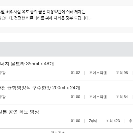
 울트라 355ml x 48개
쿠팡
01:02
조이스틱맨
조회 98
전 균형영양식 구수한맛 200ml x 24개
쿠팡
01:00
조이스틱맨
조회 84
일본 공연 꼭노 영상
01:00
Zqisj
조회 423
추
더보기 +