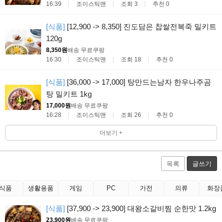
16:39
조이스틱맨
조회 3
추천 0
[식품]
[12,900 -> 8,350] 진도담은 찹쌀전복죽 밀키트
120g
8,350원
배송 무료
쿠팡
16:30
조이스틱맨
조회 18
추천 0
[식품]
[36,000 -> 17,000] 탕만드는남자 한우나주곰
탕 밀키트 1kg
17,000원
배송 무료
쿠팡
16:28
조이스틱맨
조회 26
추천 0
더보기 +
목록
글쓰기
식품
생활용품
게임
PC
가전
의류
화장
[식품]
[37,900 -> 23,900] 대왕소갈비찜 순한맛 1.2kg
23,900원
배송 무료
쿠팡