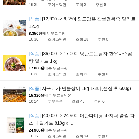
16:39
조이스틱맨
조회 3
추천 0
[식품]
[12,900 -> 8,350] 진도담은 찹쌀전복죽 밀키트
120g
8,350원
배송 무료
쿠팡
16:30
조이스틱맨
조회 18
추천 0
[식품]
[36,000 -> 17,000] 탕만드는남자 한우나주곰
탕 밀키트 1kg
17,000원
배송 무료
쿠팡
16:28
조이스틱맨
조회 26
추천 0
[식품]
자포니카 민물장어 1kg 1-3미(손질 후 600g)
15,320원
배송 무료
롯데온
16:14
푸우우우
조회 43
추천 0
[식품]
[40,000 -> 24,900] 어반다이닝 바지락 술찜 파
스타 밀키트 819g x ...
24,900원
배송 무료
쿠팡
16:12
조이스틱맨
조회 34
추천 0