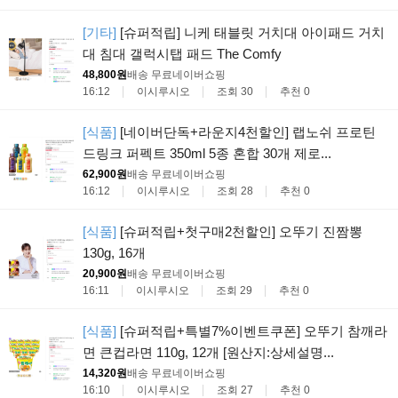
[기타]
[슈퍼적립] 니케 태블릿 거치대 아이패드 거치
대 침대 갤럭시탭 패드 The Comfy
48,800원
배송 무료
네이버쇼핑
16:12
이시루시오
조회 30
추천 0
[식품]
[네이버단독+라운지4천할인] 랩노쉬 프로틴
드링크 퍼펙트 350ml 5종 혼합 30개 제로...
62,900원
배송 무료
네이버쇼핑
16:12
이시루시오
조회 28
추천 0
[식품]
[슈퍼적립+첫구매2천할인] 오뚜기 진짬뽕
130g, 16개
20,900원
배송 무료
네이버쇼핑
16:11
이시루시오
조회 29
추천 0
[식품]
[슈퍼적립+특별7%이벤트쿠폰] 오뚜기 참깨라
면 큰컵라면 110g, 12개 [원산지:상세설명...
14,320원
배송 무료
네이버쇼핑
16:10
이시루시오
조회 27
추천 0