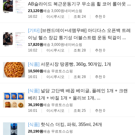
AB슬라이드 복근운동기구 무소음 휠 코어 롤아웃 ...
23,120원
배송 3,000원
네이버쇼핑
16:02
이시루시오
조회 24
추천 0
[기타]
[브랜드데이+네맴무배] 아디다스 오픈백 트레
이닝 헬스 장갑 통기성 더블스트랩 운동 턱걸이 ...
17,820원
배송 3,000원
네이버쇼핑
16:02
이시루시오
조회 28
추천 0
[식품]
서문시장 땅콩빵, 360g, 90개입, 1개
10,500원
배송 무료
토스쇼핑
16:01
이시루시오
조회 28
추천 0
[식품]
널담 고단백 배꼽 베이글, 플레인 1개 + 크랜
베리 1개 + 바질 1개 + 올리브 1개, ...
36,190원
배송 무료
토스쇼핑
16:01
이시루시오
조회 25
추천 0
[식품]
핫식스 더킹, 파워, 355ml, 24개
20,190원
배송 무료
토스쇼핑