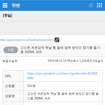
팟벤
[핫딜]
https://party.inven.co.kr/hotdeal/view/29017
고소한 저온압착 옛날 통 들깨 참깨 방앗간 참기름 들기
식품
름 350ML 세트
2026-06-11 10:45
북풍의질주
조회수 1,320
추천 0
댓글 0
https://item.gmarket.co.kr/Item?goodscode=463908
URL
6882
쇼핑몰
G마켓
고소한 저온압착 옛날 통 들깨 참깨 방앗간 참기름 들
상품명
기름 350ML 세트