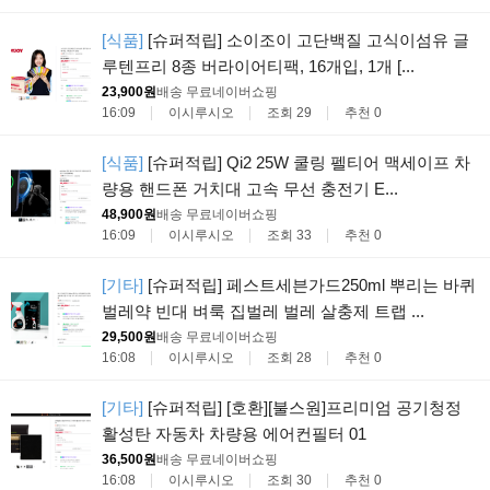
[식품]
[슈퍼적립] 소이조이 고단백질 고식이섬유 글
루텐프리 8종 버라이어티팩, 16개입, 1개 [...
23,900원
배송 무료
네이버쇼핑
16:09
이시루시오
조회 29
추천 0
[식품]
[슈퍼적립] Qi2 25W 쿨링 펠티어 맥세이프 차
량용 핸드폰 거치대 고속 무선 충전기 E...
48,900원
배송 무료
네이버쇼핑
16:09
이시루시오
조회 33
추천 0
[기타]
[슈퍼적립] 페스트세븐가드250ml 뿌리는 바퀴
벌레약 빈대 벼룩 집벌레 벌레 살충제 트랩 ...
29,500원
배송 무료
네이버쇼핑
16:08
이시루시오
조회 28
추천 0
[기타]
[슈퍼적립] [호환][불스원]프리미엄 공기청정
활성탄 자동차 차량용 에어컨필터 01
36,500원
배송 무료
네이버쇼핑
16:08
이시루시오
조회 30
추천 0