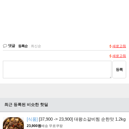
댓글
등록순
|
최신순
새로고침
새로고침
등록
최근 등록된 비슷한 핫딜
[식품]
[37,900 -> 23,900] 대왕소갈비찜 순한맛 1.2kg
23,900원
배송 무료
쿠팡