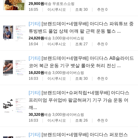
29,900원
배송 무료
토스쇼핑
16:05
이시루시오
조회 30
추천 0
[기타]
[브랜드데이+네맴무배] 아디다스 파워튜브 중
튜빙밴드 풀업 상체 어깨 팔 근력 운동 헬스 ...
24,020원
배송 3,000원
네이버쇼핑
16:04
이시루시오
조회 27
추천 0
[기타]
[브랜드데이+네맴무배] 아디다스 AB슬라이드
코어 복근 운동 기구 뱃살 롤아웃 허리 전신 ...
16,020원
배송 3,000원
네이버쇼핑
16:03
이시루시오
조회 30
추천 0
[기타]
[브랜드데이+슈퍼적립+네맴무배] 아디다스
프리미엄 푸쉬업바 팔굽혀펴기 기구 가슴 운동 어
깨...
30,320원
배송 3,000원
네이버쇼핑
16:03
이시루시오
조회 26
추천 0
[기타]
[브랜드데이+네맴무배] 아디다스 퍼포먼스