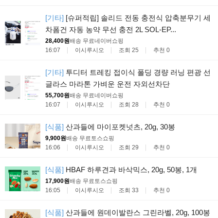
[기타]
[슈퍼적립] 솔리드 전동 충전식 압축분무기 세
차폼건 자동 농약 무선 충전 2L SOL-EP...
28,400원
배송 무료
네이버쇼핑
16:07
이시루시오
조회 25
추천 0
[기타]
투디터 트레킹 접이식 폴딩 경량 러닝 편광 선
글라스 마라톤 가벼운 운전 자외선차단
55,700원
배송 무료
네이버쇼핑
16:07
이시루시오
조회 28
추천 0
[식품]
산과들에 마이포켓넛츠, 20g, 30봉
9,900원
배송 무료
토스쇼핑
16:06
이시루시오
조회 29
추천 0
[식품]
HBAF 하루견과 바삭믹스, 20g, 50봉, 1개
17,900원
배송 무료
토스쇼핑
16:05
이시루시오
조회 33
추천 0
[식품]
산과들에 원데이발란스 그린라벨, 20g, 100봉