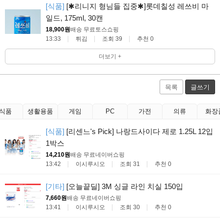
[식품]
[✱리니지 형님들 집중✱]롯데칠성 레쓰비 마
일드, 175ml, 30캔
18,900원
배송 무료
토스쇼핑
13:33
튀김
조회 39
추천 0
더보기 +
목록
글쓰기
식품
생활용품
게임
PC
가전
의류
화장
[식품]
[리센느's Pick] 나랑드사이다 제로 1.25L 12입
1박스
14,210원
배송 무료
네이버쇼핑
13:42
이시루시오
조회 31
추천 0
[기타]
[오늘끝딜] 3M 싱글 라인 치실 150입
7,660원
배송 무료
네이버쇼핑
13:41
이시루시오
조회 30
추천 0