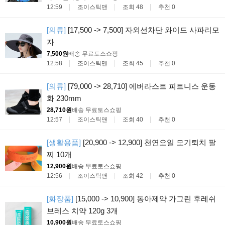
12:59
조이스틱맨
조회 48
추천 0
[의류]
[17,500 -> 7,500] 자외선차단 와이드 사파리모
자
7,500원
배송 무료
토스쇼핑
12:58
조이스틱맨
조회 45
추천 0
[의류]
[79,000 -> 28,710] 에버라스트 피트니스 운동
화 230mm
28,710원
배송 무료
토스쇼핑
12:57
조이스틱맨
조회 40
추천 0
[생활용품]
[20,900 -> 12,900] 천연오일 모기퇴치 팔
찌 10개
12,900원
배송 무료
토스쇼핑
12:56
조이스틱맨
조회 42
추천 0
[화장품]
[15,000 -> 10,900] 동아제약 가그린 후레쉬
브레스 치약 120g 3개
10,900원
배송 무료
토스쇼핑