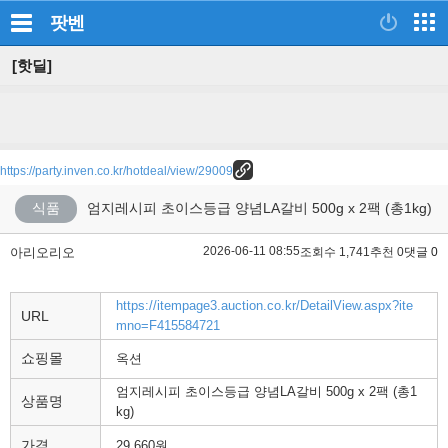
팟벤
[핫딜]
https://party.inven.co.kr/hotdeal/view/29009
식품
엄지레시피 초이스등급 양념LA갈비 500g x 2팩 (총1kg)
2026-06-11 08:55
아리오리오
조회수 1,741
추천 0
댓글 0
https://itempage3.auction.co.kr/DetailView.aspx?ite
URL
mno=F415584721
쇼핑몰
옥션
엄지레시피 초이스등급 양념LA갈비 500g x 2팩 (총1
상품명
kg)
가격
29,660원