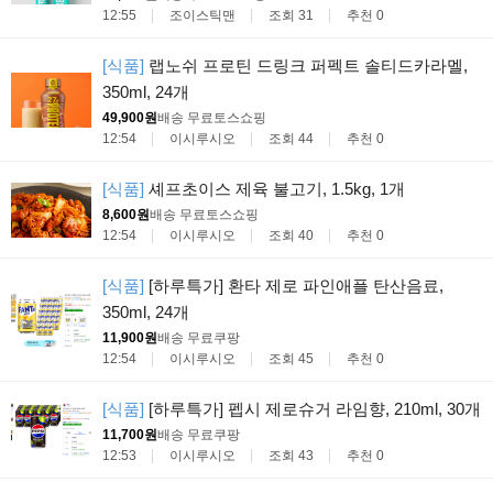
12:55
조이스틱맨
조회 31
추천 0
[식품]
랩노쉬 프로틴 드링크 퍼펙트 솔티드카라멜,
350ml, 24개
49,900원
배송 무료
토스쇼핑
12:54
이시루시오
조회 44
추천 0
[식품]
셰프초이스 제육 불고기, 1.5kg, 1개
8,600원
배송 무료
토스쇼핑
12:54
이시루시오
조회 40
추천 0
[식품]
[하루특가] 환타 제로 파인애플 탄산음료,
350ml, 24개
11,900원
배송 무료
쿠팡
12:54
이시루시오
조회 45
추천 0
[식품]
[하루특가] 펩시 제로슈거 라임향, 210ml, 30개
11,700원
배송 무료
쿠팡
12:53
이시루시오
조회 43
추천 0