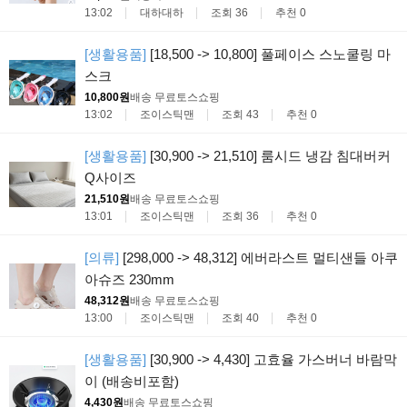
13:02
대하대하
조회 36
추천 0
[생활용품]
[18,500 -> 10,800] 풀페이스 스노쿨링 마
스크
10,800원
배송 무료
토스쇼핑
13:02
조이스틱맨
조회 43
추천 0
[생활용품]
[30,900 -> 21,510] 룸시드 냉감 침대버커
Q사이즈
21,510원
배송 무료
토스쇼핑
13:01
조이스틱맨
조회 36
추천 0
[의류]
[298,000 -> 48,312] 에버라스트 멀티샌들 아쿠
아슈즈 230mm
48,312원
배송 무료
토스쇼핑
13:00
조이스틱맨
조회 40
추천 0
[생활용품]
[30,900 -> 4,430] 고효율 가스버너 바람막
이 (배송비포함)
4,430원
배송 무료
토스쇼핑