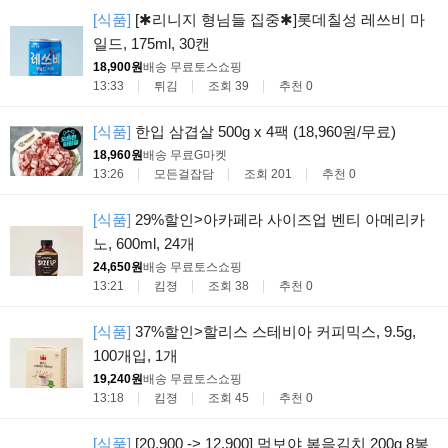
[식품]
[✱리니지 형님들 집중✱]롯데칠성 레쓰비 마
일드, 175ml, 30캔
18,900원
배송 무료
토스쇼핑
13:33
튀김
조회 39
추천 0
[식품]
한입 삼겹살 500g x 4팩 (18,960원/무료)
18,960원
배송 무료
G마켓
13:26
모든걸잡담
조회 201
추천 0
[식품]
29%할인>아카페라 사이즈업 벤티 아메리카
노, 600ml, 24개
24,650원
배송 무료
토스쇼핑
13:21
킴졍
조회 38
추천 0
[식품]
37%할인>할리스 스테비아 커피믹스, 9.5g,
100개입, 1개
19,240원
배송 무료
토스쇼핑
13:18
킴졍
조회 45
추천 0
[식품]
[20,900 -> 12,900] 먹보야 볶음김치 200g 8봉