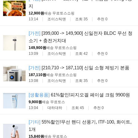
지
12,900원
배송 무료
토스쇼핑
13:14
조이스틱맨
조회 35
추천 0
[가전]
[399,000 -> 149,900] 신일전자 BLDC 무선 청
소기 + 충전거치대
149,900원
배송 무료
토스쇼핑
13:09
조이스틱맨
조회 42
추천 0
[가전]
[210,710 -> 187,110] 신일 소형 제빙기 본품
187,110원
배송 무료
토스쇼핑
13:08
조이스틱맨
조회 35
추천 0
[생활용품]
61%할인!피지오겔 페이셜 크림 9900원
9,900원
배송 무료
토스
13:04
대하대하
조회 45
추천 0
[기타]
55%할인!무선 핸디 선풍기, ITF-100, 화이트,
1개
15,840원
배송 무료
토스