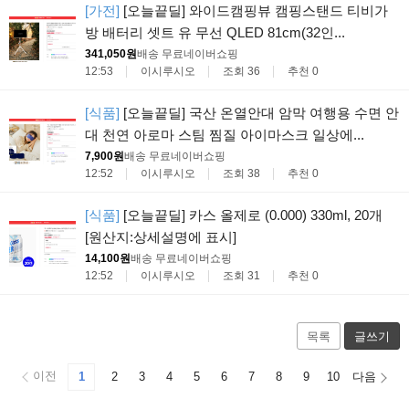
[가전]
[오늘끝딜] 와이드캠핑뷰 캠핑스탠드 티비가
방 배터리 셋트 유 무선 QLED 81cm(32인...
341,050원
배송 무료
네이버쇼핑
12:53
이시루시오
조회 36
추천 0
[식품]
[오늘끝딜] 국산 온열안대 암막 여행용 수면 안
대 천연 아로마 스팀 찜질 아이마스크 일상에...
7,900원
배송 무료
네이버쇼핑
12:52
이시루시오
조회 38
추천 0
[식품]
[오늘끝딜] 카스 올제로 (0.000) 330ml, 20개
[원산지:상세설명에 표시]
14,100원
배송 무료
네이버쇼핑
12:52
이시루시오
조회 31
추천 0
목록
글쓰기
이전
1
2
3
4
5
6
7
8
9
10
다음