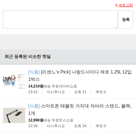
새로고침
등록
최근 등록된 비슷한 핫딜
[식품]
[리센느's Pick] 나랑드사이다 제로 1.25L 12입
1박스
14,210원
배송 무료
네이버쇼핑
13:42
이시루시오
조회 31
추천 0
[식품]
스마트폰 태블릿 거치대 자바라 스탠드, 블랙,
1개
12,990원
배송 무료
토스쇼핑
13:39
이시루시오
조회 34
추천 0