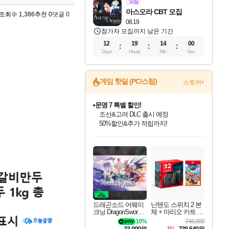
모집
아스오라 CBT 모집
조회수 1,386
추천 0
댓글 0
08.19
참가자 모집까지 남은 기간
12
19
13
59
Days
Hours
Min
Sec
게임 핫딜 (PC/스팀)
스토어+
문명 7 특별 할인!
조선&고려 DLC 출시 예정
50%할인&추가 적립까지!
인벤게임즈 8월 특별 할인!
드래곤소드: 어웨이크닝 입점!
귀무자: 검의 길 예약 판매 중!
비스트 오브 리인카네이션 정식 출시!
커세어 코브 출시 기념 할인!
더 렐릭 퍼스트 가디언 정식 출시
베데스다 40주년 기념 할인 중!
마블 투혼 파이팅 소울즈 예약 판매 중!
캡콤 프렌차이즈 할인 진행 중!
캡콤 일부 상품 상시 할인
스타워즈 은하계 레이서
로블록스 기프트 카드 공식 입점
인기 퍼블리셔 모음!
스팀으로 만나는 드래곤소드!
10% 할인과
게임프릭 신작 IP
해적'섬'을 발전시키자!
설화x하드코어 액션!
베데스다의 명작들을
마블 히어로 총 출동&화려한 격투!
몬헌, 바하 등 인기 IP를
몬헌 와일즈 & 드래곤즈 도그마2
인벤게임즈에서 10% 추가 적립
Robux를 가장 안전하고
최대 90% 할인가를 만나보세요!
네이버혜택과 함께 만나보세요!
이니&베니 혜택까지!
네이버 혜택가와 함께 예약하세요!
할인&네이버혜택으로 만나보세요!
네이버페이 혜택과 만나보세요!
40주년 프로모션으로 만나보세요!
네이버 포인트 혜택까지!
할인가에 만나보세요!
일부 에디션 상시 할인!
혜택으로 예약 판매 중
편안하게 충전하세요
드래곤소드 어웨이
닌텐도 스위치 2 본
크닝 DragonSword A
체 + 마리오 카트 월
wakening
드
10%
746,000