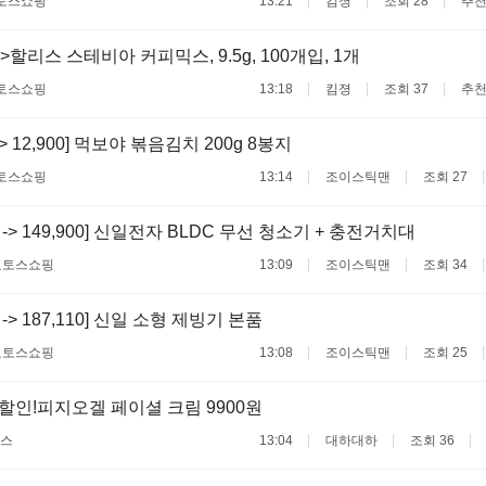
토스쇼핑
13:21
킴졍
조회 28
추천
할리스 스테비아 커피믹스, 9.5g, 100개입, 1개
토스쇼핑
13:18
킴졍
조회 37
추천
 -> 12,900] 먹보야 볶음김치 200g 8봉지
토스쇼핑
13:14
조이스틱맨
조회 27
00 -> 149,900] 신일전자 BLDC 무선 청소기 + 충전거치대
료
토스쇼핑
13:09
조이스틱맨
조회 34
0 -> 187,110] 신일 소형 제빙기 본품
료
토스쇼핑
13:08
조이스틱맨
조회 25
할인!피지오겔 페이셜 크림 9900원
스
13:04
대하대하
조회 36