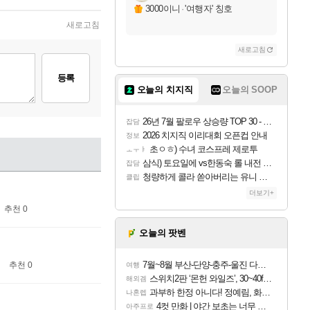
3000이니
·
'여행자' 칭호
새로고침
새로고침
등록
오늘의 치지직
오늘의 SOOP
26년 7월 팔로우 상승량 TOP 30 - 월간 치지직
잡담
2026 치지직 이리대회 오픈컵 안내
정보
초ㅇㅎ) 수녀 코스프레 제로투
ㅗㅜㅑ
삼식) 토요일에 vs한동숙 롤 내전 예정
잡담
청량하게 콜라 쏟아버리는 유니 ㅋㅋㅋ
클립
더보기+
추천 0
오늘의 팟벤
7월~8월 부산-단양-충주-울진 다녀왔어요~
추천 0
여행
스위치2판 ‘몬헌 와일즈’, 30~40fps 목표 추정
해외겜
과부하 한정 아니다! 정예림, 화속성 서포터 세대 교체
나혼렙
4컷 만화 | 야간 보초는 너무 힘들어
아주프로