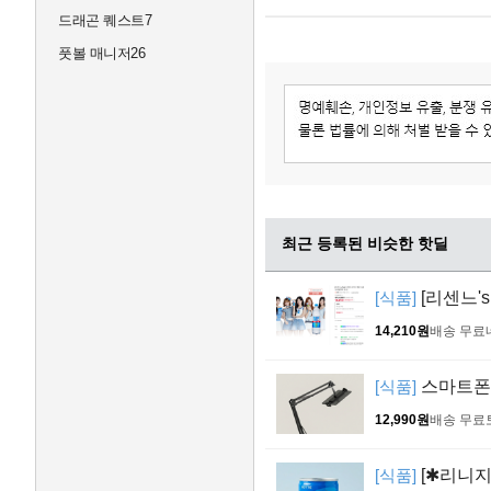
드래곤 퀘스트7
풋볼 매니저26
최근 등록된 비슷한 핫딜
[식품]
[리센느's
14,210원
배송 무료
[식품]
스마트폰 
12,990원
배송 무료
[식품]
[✱리니지