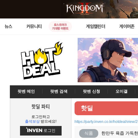
로스트아크
뉴스
커뮤니티
게임캘린더
게이머존
기대평 이벤트
팟벤 메인
팟벤 검색
팟벤 신청
오이갤
핫딜 파티
핫딜
로그인하고
출석보상
받으세요!
https://party.inven.co.kr/hotdeal/view
로그인
식품
한만두 육즙 가득한 