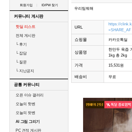
회원가입
ID/PW 찾기
우리팀뭐해
커뮤니티 게시판
https://clin
핫딜 리스트
URL
=SHARE_AF
전체 게시판
쇼핑몰
카카오톡딜
└
후기
한만두 육즙 
상품명
└
잡담
1kg 총 2kg
└
질문
가격
15,531원
└
지난공지
배송비
무료
공통 커뮤니티
오픈 이슈 갤러리
오늘의 핫벤
오늘의 팟벤
AI 그림 그리기
PC 견적 게시판