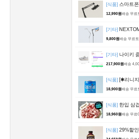
[식품]
스마트폰 
12,990원
배송 무료
[기타]
NEXTOM
9,800원
배송 무료
토
[기타]
나이키 줌 
217,900원
배송 4,0
[식품]
[✱리니지
18,900원
배송 무료
[식품]
한입 삼겹살
18,960원
배송 무료
[식품]
29%할인