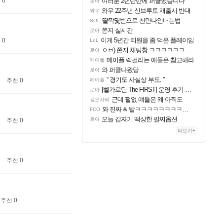
 0
여러분 2년반만에 퍼클했습니다
로아
와우 22주년 신브루토 재출시 반대
와우
딸깍몇번으로 천만나인버는법
SOL
쫀지 실시간
로아
이게 5년간 티원을 좀 먹은 플레이임
 0
LoL
ㅇㅂ) 쫀지 채팅창 ㅋㅋㅋㅋㅋㅋㅋㅋㅋㅋㅋ
로아
메이플 렉걸리는 애들은 참고해라
메이플
와 퍼클나왔당
로아
“ 경기도 사실상 부도. ”
추천 0
메이플
[벨가르딘 The FIRST] 운영 후기 + 1~3위 공대 축하 Ai짤
로아
근데 펄없 얘들은 왜 아직도
검은사막
와 진짜 씨발ㅋㅋㅋㅋㅋㅋㅋㅋㅋㅋㅋㅋㅋㅋㅋㅋ
FCO
오늘 갑자기 떡상한 팔찌옵션
로아
추천 0
더보기+
추천 0
추천 0