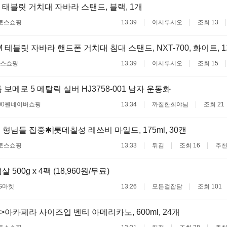
태블릿 거치대 자바라 스탠드, 블랙, 1개
토스쇼핑
13:39
이시루시오
조회 13
 테블릿 자바라 핸드폰 거치대 침대 스탠드, NXT-700, 화이트, 
스쇼핑
13:39
이시루시오
조회 15
보메로 5 메탈릭 실버 HJ3758-001 남자 운동화
00원
네이버쇼핑
13:34
까칠한희야님
조회 21
 형님들 집중✱]롯데칠성 레쓰비 마일드, 175ml, 30캔
토스쇼핑
13:33
튀김
조회 16
추천
 500g x 4팩 (18,960원/무료)
G마켓
13:26
모든걸잡담
조회 101
>아카페라 사이즈업 벤티 아메리카노, 600ml, 24개