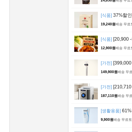
24,650원
배송 무료
[식품]
37%할인>
19,240원
배송 무료
[식품]
[20,900
12,900원
배송 무료
[가전]
[399,0
149,900원
배송 무
[가전]
[210,71
187,110원
배송 무
[생활용품]
61%
9,900원
배송 무료
토