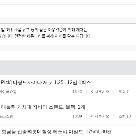
 Pick] 나랑드사이다 제로 1.25L 12입 1박스
네이버쇼핑
13:42
이시루시오
조회 7
태블릿 거치대 자바라 스탠드, 블랙, 1개
토스쇼핑
13:39
이시루시오
조회 13
 형님들 집중✱]롯데칠성 레쓰비 마일드, 175ml, 30캔