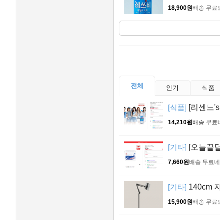
18,900원
배송 무료
전체
인기
식품
[식품]
[리센느's
14,210원
배송 무료
[기타]
[오늘끝딜]
7,660원
배송 무료
네
[기타]
140cm
15,900원
배송 무료