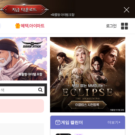
혜택.아이마트
로그인
인
벤
전
체
사
이
트
맵
검
색
게임 캘린더
더보기+