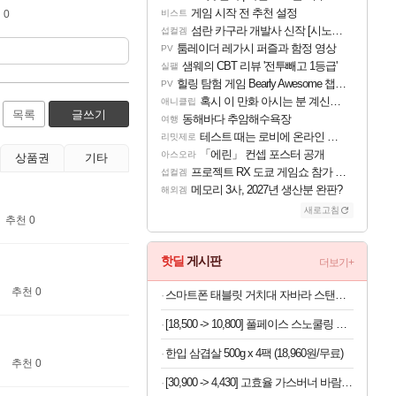
게임 시작 전 추천 설정
 0
비스트
섬란 카구라 개발사 신작 [시노비 넥서스] 연내 출시 예정
섭컬겜
툼레이더 레가시 퍼즐과 함정 영상
PV
샘웨의 CBT 리뷰 '전투빼고 1등급'
실팰
힐링 탐험 게임 Bearly Awesome 챕터 1 트레일러
PV
혹시 이 만화 아시는 분 계신가요
애니클립
목록
글쓰기
동해바다 추암해수욕장
여행
테스트 때는 로비에 온라인 기능이 있는데
리밋제로
「에린」 컨셉 포스터 공개
아스오라
상품권
기타
프로젝트 RX 도쿄 게임쇼 참가 결정
섭컬겜
메모리 3사, 2027년 생산분 완판?
해외겜
새로고침
추천 0
핫딜
게시판
더보기+
추천 0
스마트폰 태블릿 거치대 자바라 스탠드, 블랙, 1개
[18,500 -> 10,800] 풀페이스 스노쿨링 마스크
한입 삼겹살 500g x 4팩 (18,960원/무료)
추천 0
[30,900 -> 4,430] 고효율 가스버너 바람막이 (배송비포함)