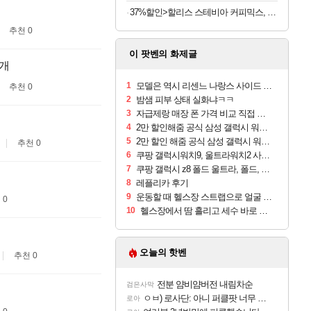
37%할인>할리스 스테비아 커피믹스, 9.5g, 100개입, 1개
추천 0
이 팟벤의 화제글
1개
1
모델은 역시 리센느 나랑스 사이드 1.25L 1박스
추천 0
2
밤샘 피부 상태 실화냐ㅋㅋ
3
자급제랑 매장 폰 가격 비교 직접 안가도 되네요
4
2만 할인해줌 공식 삼성 갤럭시 워치9 크림, 40mm, 블루투스
5
2만 할인 해줌 공식 삼성 갤럭시 워치9 실버, 44mm, 블루투스
추천 0
6
쿠팡 갤럭시워치9, 울트라워치2 사전구매 혜택 받아보세요
7
쿠팡 갤럭시 z8 폴드 울트라, 폴드, 플립 사전예약
8
레플리카 후기
9
운동할 때 헬스장 스트랩으로 얼굴 만졌다가 볼 뒤집어짐
 0
10
헬스장에서 땀 흘리고 세수 바로 안 하면 트러블 나냐?
오늘의 핫벤
추천 0
전분 얌비얌버전 내림차순
검은사막
ㅇㅂ) 로사단: 아니 퍼클팟 너무 심하네 예의가 없어(?)
로아