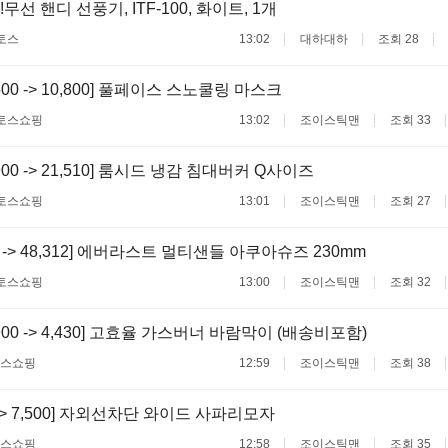
무선 핸디 선풍기, ITF-100, 화이트, 1개
토스
13:02
대하대하
조회 28
,500 -> 10,800] 풀페이스 스노쿨링 마스크
토스쇼핑
13:02
조이스틱맨
조회 33
,900 -> 21,510] 룸시드 냉감 침대버커 Q사이즈
토스쇼핑
13:01
조이스틱맨
조회 27
00 -> 48,312] 에버라스트 멀티샌들 아쿠아슈즈 230mm
토스쇼핑
13:00
조이스틱맨
조회 32
,900 -> 4,430] 고효율 가스버너 바람막이 (배송비포함)
스쇼핑
12:59
조이스틱맨
조회 38
0 -> 7,500] 자외선차단 와이드 사파리모자
스쇼핑
12:58
조이스틱맨
조회 35