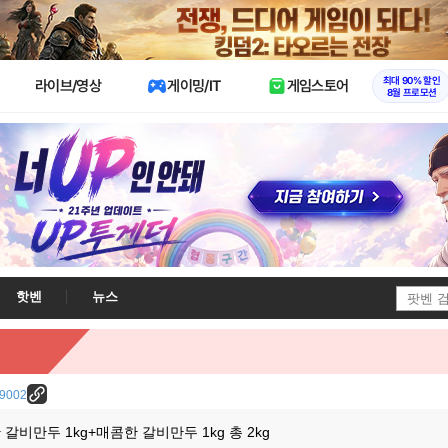
X
최대 90% 할인
라이브/영상
게이밍/IT
게임스토어
8월 프로모션
핫벤
뉴스
/29002
갈비만두 1kg+매콤한 갈비만두 1kg 총 2kg