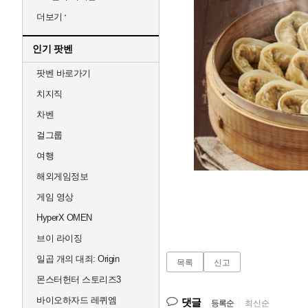
더보기
인기 팟벤
팟벤 바로가기
치지직
차벤
걸그룹
여행
해외게임정보
게임 영상
HyperX OMEN
브이 라이징
일곱 개의 대죄: Origin
목록
신고
몬스터헌터 스토리즈3
바이오하자드 레퀴엠
댓글
등록순
|
최신순