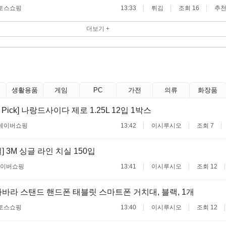
토스쇼핑
13:33
튀김
조회 16
추천
더보기 +
생활용품
게임
PC
가전
의류
화장품
 Pick] 나랑드사이다 제로 1.25L 12입 1박스
네이버쇼핑
13:42
이시루시오
조회 7
 3M 싱글 라인 치실 150입
이버쇼핑
13:41
이시루시오
조회 12
 자바라 스탠드 핸드폰 태블릿 스마트폰 거치대, 블랙, 1개
토스쇼핑
13:40
이시루시오
조회 12