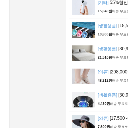
[기타]
55%할인!
15,840원
배송 무료
[생활용품]
[18
10,800원
배송 무료
[생활용품]
[30
21,510원
배송 무료
[의류]
[298,0
48,312원
배송 무료
[생활용품]
[30
4,430원
배송 무료
토
[의류]
[17,50
7,500원
배송 무료
토