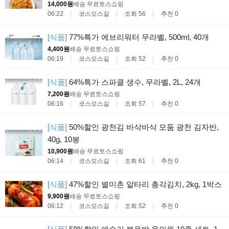
14,000원
배송 무료
토스쇼핑
06:22
코스모스길
조회 56
추천 0
[식품]
77%특가 에브리워터 무라벨, 500ml, 40개
4,400원
배송 무료
토스쇼핑
06:19
코스모스길
조회 52
추천 0
[식품]
64%특가 스파클 생수, 무라벨, 2L, 24개
7,200원
배송 무료
토스쇼핑
06:16
코스모스길
조회 57
추천 0
[식품]
50%할인 광천김 바삭바삭 모둠 광천 김자반,
40g, 10봉
10,900원
배송 무료
토스쇼핑
06:14
코스모스길
조회 61
추천 0
[식품]
47%할인 별미촌 알타리 총각김치, 2kg, 1박스
9,900원
배송 무료
토스쇼핑
06:12
코스모스길
조회 52
추천 0