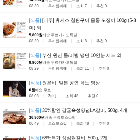
34,280원
배송 무료
카카오톡딜
08:30
우리팀뭐해
조회 7
추천 0
[식품]
[더주] 휴게소 철판구이 몸통 오징어 100g (5-8
미) 외
5,800원
배송 무료
카카오톡딜
08:30
우리팀뭐해
조회 8
추천 0
[식품]
부산 원산 물/비빔 냉면 10인분 세트 외
9,800원
배송 무료
카카오톡딜
08:29
우리팀뭐해
조회 11
추천 0
[식품]
권은비, 일본 공연 꼭노 영상
0원
배송 무료
.
08:08
Zqisj
조회 48
추천 0
[식품]
30%할인 감귤숙성양념LA갈비, 500g, 4개
36,900원
배송 무료
토스쇼핑
06:49
코스모스길
조회 48
추천 0
[식품]
69%특가 성심닭갈비, 500g, 2개