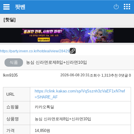
팟벤
[핫딜]
https://party.inven.co.kr/hotdeal/view/28429
식품
농심 신라면로제8입+신라면10입
lkm9105
2026-06-08 20:31
조회수 1,313
추천 0
댓글 0
https://clink.kakao.com/sp/VqSsznh3zVaEF1xN?ref
URL
=SHARE_AF
쇼핑몰
카카오톡딜
상품명
농심 신라면로제8입+신라면10입
가격
14,850원