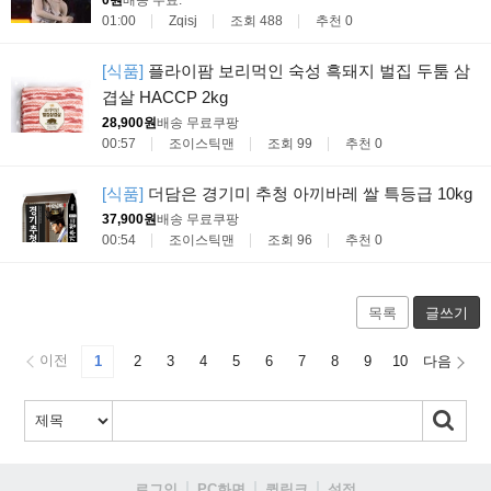
0원
배송 무료
.
01:00
Zqisj
조회 488
추천 0
[식품]
플라이팜 보리먹인 숙성 흑돼지 벌집 두툼 삼
겹살 HACCP 2kg
28,900원
배송 무료
쿠팡
00:57
조이스틱맨
조회 99
추천 0
[식품]
더담은 경기미 추청 아끼바레 쌀 특등급 10kg
37,900원
배송 무료
쿠팡
00:54
조이스틱맨
조회 96
추천 0
목록
글쓰기
이전
1
2
3
4
5
6
7
8
9
10
다음
로그인
PC화면
퀵링크
설정