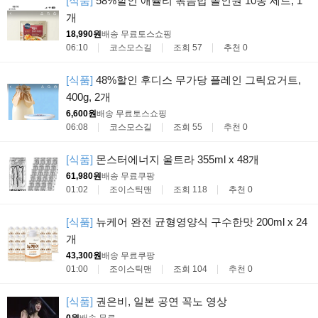
[식품]
58%할인 애슐리 볶음밥 올인원 10종 세트, 1
개
18,990원
배송 무료
토스쇼핑
06:10
코스모스길
조회 57
추천 0
[식품]
48%할인 후디스 무가당 플레인 그릭요거트,
400g, 2개
6,600원
배송 무료
토스쇼핑
06:08
코스모스길
조회 55
추천 0
[식품]
몬스터에너지 울트라 355ml x 48개
61,980원
배송 무료
쿠팡
01:02
조이스틱맨
조회 118
추천 0
[식품]
뉴케어 완전 균형영양식 구수한맛 200ml x 24
개
43,300원
배송 무료
쿠팡
01:00
조이스틱맨
조회 104
추천 0
[식품]
권은비, 일본 공연 꼭노 영상