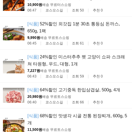
10,900원
배송 무료
터스쇼핑
06:47
코스모스길
조회 50
추천 0
[식품]
52%할인 외갓집 1분 30초 통등심 돈까스,
650g, 1팩
9,990원
배송 무료
토스쇼핑
06:45
코스모스길
조회 61
추천 0
[식품]
24%할인 미스터추추 펫 고양이 쇼파 스크래
쳐 타원형, 우드, 대형, 1개
7,227원
배송 무료
토스쇼핑
06:43
코스모스길
조회 59
추천 0
[식품]
64%할인 고기중독 한입삼겹살, 500g, 4개
20,980원
배송 무료
토스쇼핑
06:40
코스모스길
조회 66
추천 0
[식품]
68%할인 맛생각 시골 전통 된장찌개, 600g, 5
개
11,500원
배송 무료
토스쇼핑