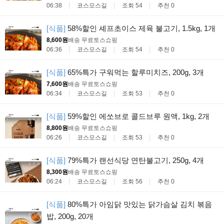
06:38
코스모스길
조회 54
추천 0
[식품]
58%할인 셰프초이스 제육 불고기, 1.5kg, 1개
8,600원
배송 무료
토스쇼핑
06:36
코스모스길
조회 54
추천 0
[식품]
65%특가 구워먹는 할루미치즈, 200g, 3개
7,600원
배송 무료
토스쇼핑
06:34
코스모스길
조회 53
추천 0
[식품]
59%할인 에쏘브로 콜드브루 원액, 1kg, 2개
8,800원
배송 무료
토스쇼핑
06:26
코스모스길
조회 53
추천 0
[식품]
79%특가 랜선식당 연탄불고기, 250g, 4개
8,300원
배송 무료
토스쇼핑
06:24
코스모스길
조회 56
추천 0
[식품]
80%특가 아임닭 맛있는 닭가슴살 김치 볶음
밥, 200g, 20개