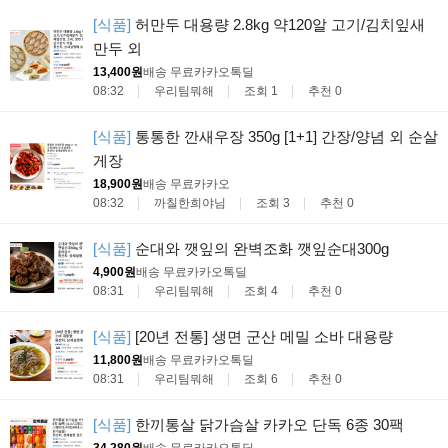
[식품]
허만두 대용량 2.8kg 약120알 고기/김치잎새
만두 외
13,400원
배송 무료
카카오톡딜
08:32
우리팀뭐해
조회 1
추천 0
[식품]
통통한 깐새우장 350g [1+1] 간장/양념 외 순살
게장
18,900원
배송 무료
카카오
08:32
까칠한희야님
조회 3
추천 0
[식품]
순대와 깻잎의 완벽조화 깻잎순대300g
4,900원
배송 무료
카카오톡딜
08:31
우리팀뭐해
조회 4
추천 0
[식품]
[20년 전통] 생면 군산 메밀 소바 대용량
11,800원
배송 무료
카카오톡딜
08:31
우리팀뭐해
조회 6
추천 0
[식품]
한끼통살 닭가슴살 카카오 단독 6종 30팩