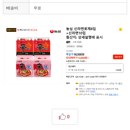
배송비
무료
0