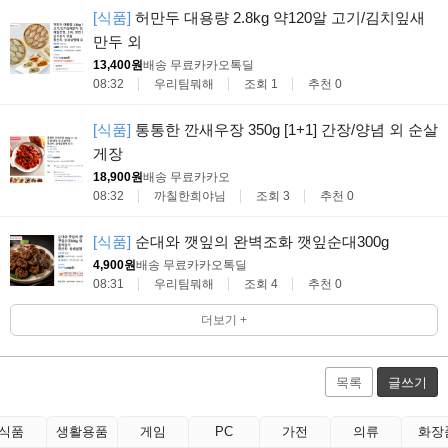
[식품]
허만두 대용량 2.8kg 약120알 고기/김치잎새
만두 외
13,400원
배송 무료
카카오톡딜
08:32
우리팀뭐해
조회 1
추천 0
[식품]
통통한 깐새우장 350g [1+1] 간장/양념 외 순살
게장
18,900원
배송 무료
카카오
08:32
까칠한희야님
조회 3
추천 0
[식품]
순대와 깻잎의 완벽조화 깻잎순대300g
4,900원
배송 무료
카카오톡딜
08:31
우리팀뭐해
조회 4
추천 0
더보기 +
목록
글쓰기
식품
생활용품
게임
PC
가전
의류
화장