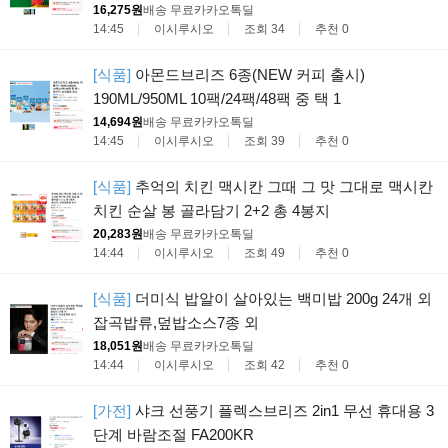
16,275원
배송 무료
카카오톡딜
14:45
이시루시오
조회 34
추천 0
[식품]
아몬드브리즈 6종(NEW 커피 출시)
190ML/950ML 10팩/24팩/48팩 중 택 1
14,694원
배송 무료
카카오톡딜
14:45
이시루시오
조회 39
추천 0
[식품]
추억의 치킨 맥시칸 그때 그 맛 그대로 맥시칸
치킨 순살 봉 골라담기 2+2 총 4봉지
20,283원
배송 무료
카카오톡딜
14:44
이시루시오
조회 49
추천 0
[식품]
더미식 밥알이 살아있는 백미밥 200g 24개 외
잡곡밥류,덮밥소스7종 외
18,051원
배송 무료
카카오톡딜
14:44
이시루시오
조회 42
추천 0
[가전]
샤크 선풍기 플렉스브리즈 2in1 무선 휴대용 3
단계 바람조절 FA200KR