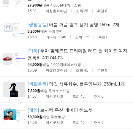
27,900원
배송 4,000원
네이버쇼핑
15:31
까칠한희야님
조회 29
추천 0
[생활용품]
버블 거품 펌프 용기 공병 150ml 2개
3,900원
배송 무료
쿠팡
15:16
가나다라748
조회 125
추천 0
[기타]
푸마 팔레르모 프리미엄 레드 웜 화이트 여자
운동화 401744-03
44,900원
배송 4,000원
네이버쇼핑
15:09
까칠한희야님
조회 41
추천 0
[생활용품]
멈칫 섬유향수, 블루밍부케, 250ml, 1개
7,800원
배송 무료
토스쇼핑
14:57
이시루시오
조회 45
추천 0
[게임]
로지텍 무선 게이밍 헤드셋
69,800원
배송 무료
쿠팡
14:56
이시루시오
조회 46
추천 0