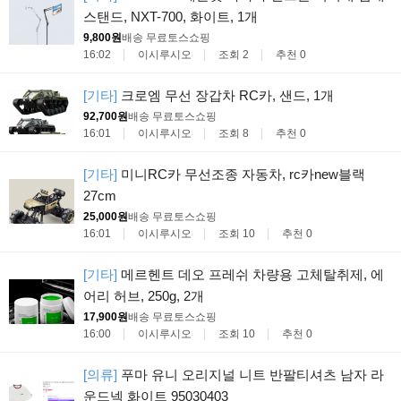
스탠드, NXT-700, 화이트, 1개
9,800원
배송 무료
토스쇼핑
16:02
이시루시오
조회 2
추천 0
[기타]
크로엠 무선 장갑차 RC카, 샌드, 1개
92,700원
배송 무료
토스쇼핑
16:01
이시루시오
조회 8
추천 0
[기타]
미니RC카 무선조종 자동차, rc카new블랙
27cm
25,000원
배송 무료
토스쇼핑
16:01
이시루시오
조회 10
추천 0
[기타]
메르헨트 데오 프레쉬 차량용 고체탈취제, 에
어리 허브, 250g, 2개
17,900원
배송 무료
토스쇼핑
16:00
이시루시오
조회 10
추천 0
[의류]
푸마 유니 오리지널 니트 반팔티셔츠 남자 라
운드넥 화이트 95030403