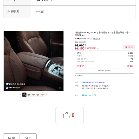
배송비
무료
0
목록
신고