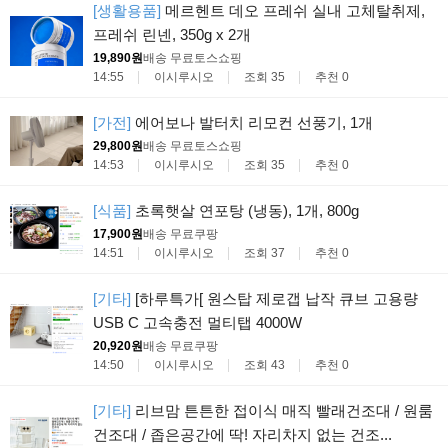
[생활용품]
메르헨트 데오 프레쉬 실내 고체탈취제,
프레쉬 린넨, 350g x 2개
19,890원
배송 무료
토스쇼핑
14:55
이시루시오
조회 35
추천 0
[가전]
에어보나 발터치 리모컨 선풍기, 1개
29,800원
배송 무료
토스쇼핑
14:53
이시루시오
조회 35
추천 0
[식품]
초록햇살 연포탕 (냉동), 1개, 800g
17,900원
배송 무료
쿠팡
14:51
이시루시오
조회 37
추천 0
[기타]
[하루특가[ 원스탑 제로갭 납작 큐브 고용량
USB C 고속충전 멀티탭 4000W
20,920원
배송 무료
쿠팡
14:50
이시루시오
조회 43
추천 0
[기타]
리브맘 튼튼한 접이식 매직 빨래건조대 / 원룸
건조대 / 좁은공간에 딱! 자리차지 없는 건조...