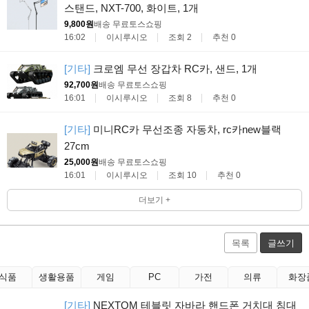
스탠드, NXT-700, 화이트, 1개
9,800원
배송 무료
토스쇼핑
16:02
이시루시오
조회 2
추천 0
[기타]
크로엠 무선 장갑차 RC카, 샌드, 1개
92,700원
배송 무료
토스쇼핑
16:01
이시루시오
조회 8
추천 0
[기타]
미니RC카 무선조종 자동차, rc카new블랙
27cm
25,000원
배송 무료
토스쇼핑
16:01
이시루시오
조회 10
추천 0
더보기 +
목록
글쓰기
식품
생활용품
게임
PC
가전
의류
화장
[기타]
NEXTOM 테블릿 자바라 핸드폰 거치대 침대