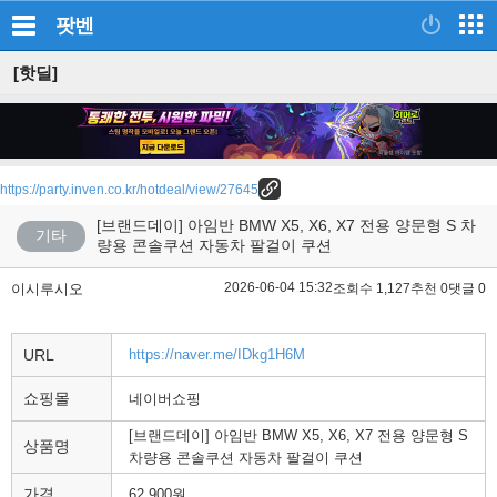
팟벤
[핫딜]
https://party.inven.co.kr/hotdeal/view/27645
[브랜드데이] 아임반 BMW X5, X6, X7 전용 양문형 S 차
기타
량용 콘솔쿠션 자동차 팔걸이 쿠션
2026-06-04 15:32
이시루시오
조회수 1,127
추천 0
댓글 0
URL
https://naver.me/IDkg1H6M
쇼핑몰
네이버쇼핑
[브랜드데이] 아임반 BMW X5, X6, X7 전용 양문형 S
상품명
차량용 콘솔쿠션 자동차 팔걸이 쿠션
가격
62,900원