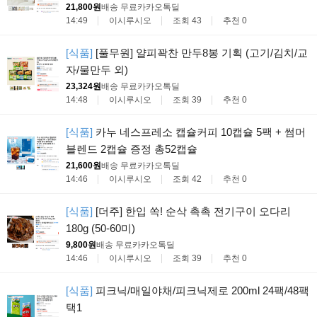
21,800원
배송 무료
카카오톡딜
14:49
이시루시오
조회 43
추천 0
[식품]
[풀무원] 얄피꽉찬 만두8봉 기획 (고기/김치/교
자/물만두 외)
23,324원
배송 무료
카카오톡딜
14:48
이시루시오
조회 39
추천 0
[식품]
카누 네스프레소 캡슐커피 10캡슐 5팩 + 썸머
블렌드 2캡슐 증정 총52캡슐
21,600원
배송 무료
카카오톡딜
14:46
이시루시오
조회 42
추천 0
[식품]
[더주] 한입 쏙! 순삭 촉촉 전기구이 오다리
180g (50-60미)
9,800원
배송 무료
카카오톡딜
14:46
이시루시오
조회 39
추천 0
[식품]
피크닉/매일야채/피크닉제로 200ml 24팩/48팩
택1