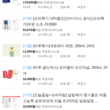
178,000원
배송 무료
네이버쇼핑
14:43
이시루시오
조회 45
추천 0
[의류]
[슈퍼특가 10%할인] [아디다스 공식] [슈퍼특
가]우븐 쇼츠 JX3080
54,070원
배송 무료
네이버쇼핑
14:42
이시루시오
조회 48
추천 0
[식품]
[하루특가]게토레이 레몬, 300ml, 24개
11,900원
배송 무료
토스쇼핑
14:41
이시루시오
조회 39
추천 0
[식품]
[하루 골드박스] 코카콜라 오리지널, 350ml, 24
개
18,490원
배송 무료
쿠팡
14:40
이시루시오
조회 30
추천 0
[기타]
[오늘끝딜+슈퍼적립] 살림백서 향기좋은 퍼퓸
고농축 섬유유연제 리필 2LX3개입 일랑일랑 ...
16,900원
배송 무료
네이버쇼핑