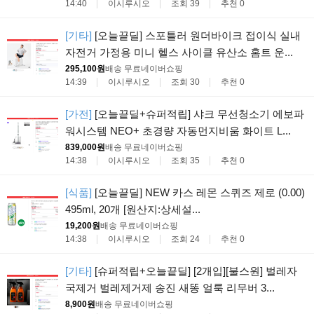
14:40
이시루시오
조회 39
추천 0
[기타]
[오늘끝딜] 스포틀러 원더바이크 접이식 실내
자전거 가정용 미니 헬스 사이클 유산소 홈트 운...
295,100원
배송 무료
네이버쇼핑
14:39
이시루시오
조회 30
추천 0
[가전]
[오늘끝딜+슈퍼적립] 샤크 무선청소기 에보파
워시스템 NEO+ 초경량 자동먼지비움 화이트 L...
839,000원
배송 무료
네이버쇼핑
14:38
이시루시오
조회 35
추천 0
[식품]
[오늘끝딜] NEW 카스 레몬 스퀴즈 제로 (0.00)
495ml, 20개 [원산지:상세설...
19,200원
배송 무료
네이버쇼핑
14:38
이시루시오
조회 24
추천 0
[기타]
[슈퍼적립+오늘끝딜] [2개입][불스원] 벌레자
국제거 벌레제거제 송진 새똥 얼룩 리무버 3...
8,900원
배송 무료
네이버쇼핑