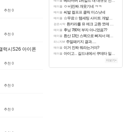
베라서버 1위길드 내 대규모 인원이탈종용 추정사건
메이플
ㅇㅂ)진짜 개웃기네 ㅋㅋ
메이플
추천 0
씨발 컬프프 클릭 미스낫네
메이플
☆무료☆ 템세팅 사이트 개발자입니다
메이플
환카라를 유 에크 교환 쪼매 서운함..
검은사막
후닝 780억 부자 아니였음??
메이플
추천 0
환산 13만 스펙으로 삐져서 매주 수로 10만점 치고있으면 ㅋㅋ
메이플
주말패키지 결과.....
리니지M
이거 진짜 뭐라는거야?
메이플
r 갤럭시S26 아이폰
아이고... 길드내에서 쿠데타 일어났네
메이플
더보기+
추천 0
추천 0
추천 0