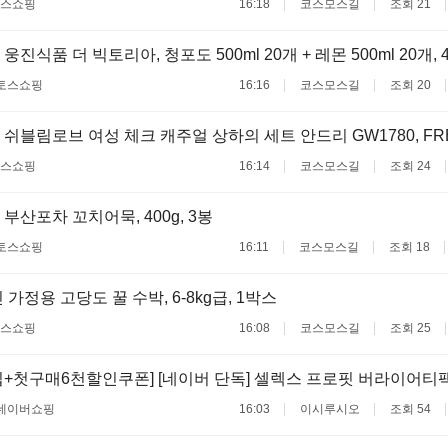
스쇼핑
16:18
코스모스길
조회 21
웅진식품 더 빅토리아, 청포도 500ml 20개 + 레몬 500ml 20개, 
토스쇼핑
16:16
코스모스길
조회 20
 쉬블림로브 여성 체크 캐주얼 상하의 세트 안드리 GW1780, FRE
스쇼핑
16:14
코스모스길
조회 24
부산포차 꼬치어묵, 400g, 3봉
토스쇼핑
16:11
코스모스길
조회 18
 가정용 고당도 꿀 수박, 6-8kg급, 1박스
스쇼핑
16:08
코스모스길
조회 25
+첫구매6천할인쿠폰] [네이버 단독] 셀렉스 프로핏 버라이어티팩(
네이버쇼핑
16:03
이시루시오
조회 54