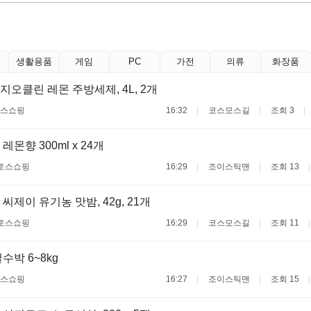
생활용품
게임
PC
가전
의류
화장품
지오클린 레몬 주방세제, 4L, 2개
스쇼핑
16:32
코스모스길
조회 3
몬향 300ml x 24개
토스쇼핑
16:29
조이스틱맨
조회 13
씨제이 유기농 맛밤, 42g, 21개
토스쇼핑
16:29
코스모스길
조회 11
수박 6~8kg
스쇼핑
16:27
조이스틱맨
조회 15