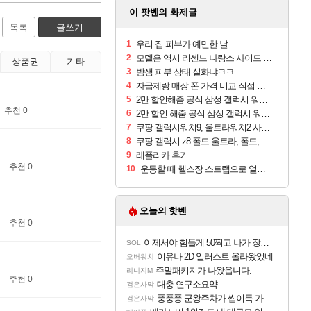
이 팟벤의 화제글
목록
글쓰기
1
우리 집 피부가 예민한 날
2
모델은 역시 리센느 나랑스 사이드 1.25L 1박스
상품권
기타
3
밤샘 피부 상태 실화냐ㅋㅋ
4
자급제랑 매장 폰 가격 비교 직접 안가도 되네요
5
2만 할인해줌 공식 삼성 갤럭시 워치9 크림, 40mm, 블루투스
추천 0
6
2만 할인 해줌 공식 삼성 갤럭시 워치9 실버, 44mm, 블루투스
7
쿠팡 갤럭시워치9, 울트라워치2 사전구매 혜택 받아보세요
8
쿠팡 갤럭시 z8 폴드 울트라, 폴드, 플립 사전예약
9
레플리카 후기
추천 0
10
운동할 때 헬스장 스트랩으로 얼굴 만졌다가 볼 뒤집어짐
오늘의 핫벤
추천 0
이제서야 힘들게 50찍고 나가 장궁 받았는데...
SOL
이유나 2D 일러스트 올라왔었네
오버워치
주말패키지가 나왔읍니다.
리니지M
추천 0
대충 연구소요약
검은사막
풍풍풍 군왕주차가 씹이득 가성비라고 ????
검은사막