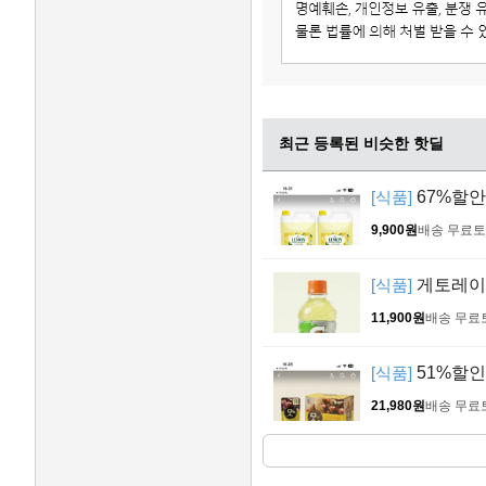
최근 등록된 비슷한 핫딜
[식품]
67%할안
9,900원
배송 무료
토
[식품]
게토레이 레
11,900원
배송 무료
[식품]
51%할인 
21,980원
배송 무료