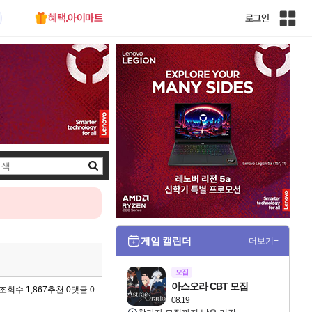
혜택.아이마트
로그인
인
벤
전
체
사
이
트
맵
검
색
게임 캘린더
더보기+
모집
아스오라 CBT 모집
조회수 1,867
추천 0
댓글 0
08.19