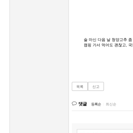
술 마신 다음 날 청양고추 
캠핑 가서 먹어도 괜찮고, 국
목록
신고
댓글
등록순
|
최신순