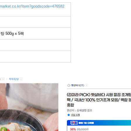
.gmarket.co.kr/Item?goodscode=476582
 500g x 5팩