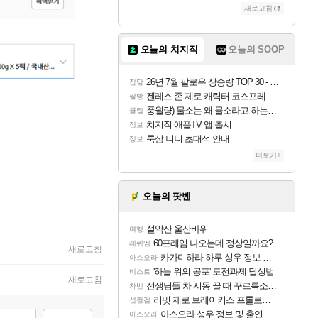
새로고침
오늘의 치지직
오늘의 SOOP
26년 7월 팔로우 상승량 TOP 30 - 월간 치지직
잡담
젠레스 존 제로 캐릭터 코스프레한 꽁주
짤방
풍월량) 물소는 왜 물소라고 하는거야? 아! 그만 ㅋㅋ
클립
치지직 애플TV 앱 출시
정보
룩삼 니니 초대석 안내
정보
더보기+
오늘의 팟벤
설악산 울산바위
여행
60프레임 나오는데 정상일까요?
레퀴엠
새로고침
카가미하라 하루 성우 정보 및 주요 필모
아스오라
'하늘 위의 공포' 도전과제 달성법
비스트
새로고침
선생님들 차 시동 끌 때 꾸르륵소리나는데
차벤
리밋 제로 브레이커스 프롤로그 테스트 후기 영상 업로드
섭컬겜
아스오라 성우 정보 및 출연작 모음
아스오라