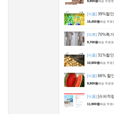
9,900원
배송 무료
토
[식품]
39%할인 
16,400원
배송 무료
[의류]
70%특가
9,700원
배송 무료
토
[식품]
31%할인 
10,900원
배송 무료
[식품]
66% 할인
9,900원
배송 무료
토
[식품]
[슈퍼적립
11,900원
배송 무료