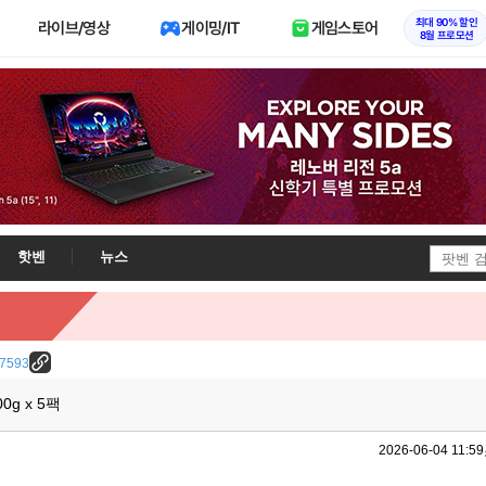
최대 90% 할인
라이브/영상
게이밍/IT
게임스토어
8월 프로모션
핫벤
뉴스
/27593
g x 5팩
2026-06-04 11:59