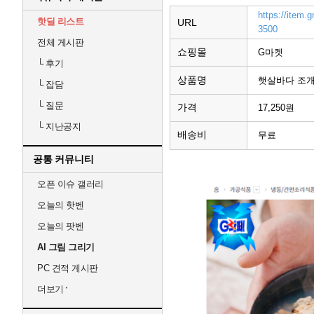
https://item
핫딜 리스트
URL
3500
전체 게시판
쇼핑몰
G마켓
└
후기
상품명
햇살바다 조개탕
└
잡담
└
질문
가격
17,250원
└
지난공지
배송비
무료
공통 커뮤니티
오픈 이슈 갤러리
오늘의 핫벤
오늘의 팟벤
AI 그림 그리기
PC 견적 게시판
더보기