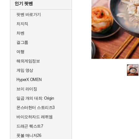
인기 팟벤
팟벤 바로가기
치지직
차벤
걸그룹
여행
해외게임정보
게임 영상
HyperX OMEN
브이 라이징
일곱 개의 대죄: Origin
몬스터헌터 스토리즈3
바이오하자드 레퀴엠
드래곤 퀘스트7
풋볼 매니저26