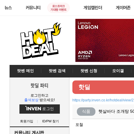
로스트아크
뉴스
커뮤니티
게임캘린더
게이머존
기대평 이벤트
팟벤 메인
팟벤 검색
팟벤 신청
오이갤
핫딜 파티
핫딜
로그인하고
출석보상
받으세요!
https://party.inven.co.kr/hotdeal/view
로그인
식품
햇살바다 조개탕 500
회원가입
ID/PW 찾기
포철
커뮤니티 게시판