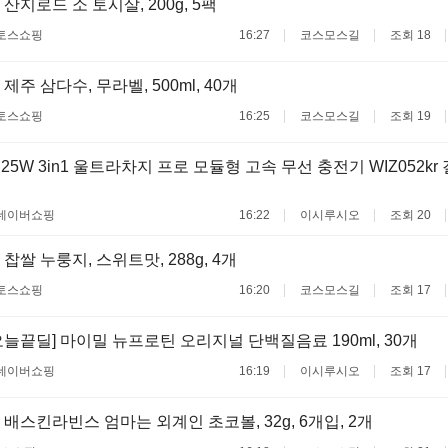
산지로드 소 토시살, 200g, 5팩
토스쇼핑
16:27
코스모스길
조회 18
제주 삼다수, 무라벨, 500ml, 40개
토스쇼핑
16:25
코스모스길
조회 19
 25W 3in1 울트라차지 프로 모듈형 고속 무선 충전기 WIZ052k
네이버쇼핑
16:22
이시루시오
조회 20
찹쌀 누룽지, 스위트맛, 288g, 4개
토스쇼핑
16:20
코스모스길
조회 17
늘끝딜] 마이밀 뉴프로틴 오리지널 단백질음료 190ml, 30개
네이버쇼핑
16:19
이시루시오
조회 17
 배스킨라빈스 엄마는 외계인 초코볼, 32g, 6개입, 2개