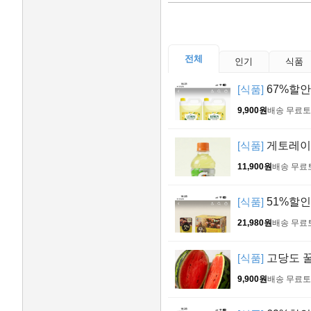
전체
인기
식품
[식품]
67%할안
9,900원
배송 무료
토
[식품]
게토레이 레
11,900원
배송 무료
[식품]
51%할인 
21,980원
배송 무료
[식품]
고당도 꿀
9,900원
배송 무료
토