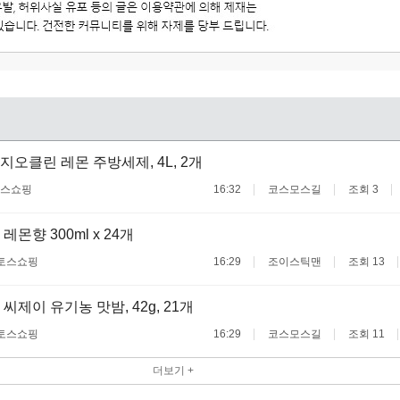
지오클린 레몬 주방세제, 4L, 2개
스쇼핑
16:32
코스모스길
조회 3
몬향 300ml x 24개
토스쇼핑
16:29
조이스틱맨
조회 13
씨제이 유기농 맛밤, 42g, 21개
토스쇼핑
16:29
코스모스길
조회 11
더보기 +