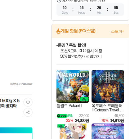
참가자 모집까지 남은 기간
10
16
26
54
Days
Hours
Min
Sec
게임 핫딜 (PC/스팀)
스토어+
문명 7 특별 할인!
조선&고려 DLC 출시 예정
50%할인&추가 적립까지!
인벤게임즈 8월 특별 할인!
드래곤소드: 어웨이크닝 입점!
마블 투혼 파이팅 소울즈 정식출시!
귀무자: 검의 길 예약 판매 중!
비스트 오브 리인카네이션 정식 출시!
커세어 코브 출시 기념 할인!
더 렐릭 퍼스트 가디언 정식 출시
베데스다 40주년 기념 할인 중!
캡콤 프렌차이즈 할인 진행 중!
캡콤 일부 상품 상시 할인
스타워즈 은하계 레이서
로블록스 기프트 카드 공식 입점
인기 퍼블리셔 모음!
스팀으로 만나는 드래곤소드!
마블 히어로 총 출동&화려한 격투!
10% 할인과
게임프릭 신작 IP
해적'섬'을 발전시키자!
설화x하드코어 액션!
베데스다의 명작들을
몬헌, 바하 등 인기 IP를
몬헌 와일즈 & 드래곤즈 도그마2
인벤게임즈에서 10% 추가 적립
Robux를 가장 안전하고
최대 90% 할인가를 만나보세요!
네이버혜택과 함께 만나보세요!
네이버 포인트 혜택까지!
이니&베니 혜택까지!
네이버 혜택가와 함께 예약하세요!
할인&네이버혜택으로 만나보세요!
네이버페이 혜택과 만나보세요!
40주년 프로모션으로 만나보세요!
할인가에 만나보세요!
일부 에디션 상시 할인!
혜택으로 예약 판매 중
편안하게 충전하세요
팰월드 Palworld
옥토패스 트래블러
II Octopath Traveler I
I
5%
32,000
49,800
25%
24,000원
70%
14,940원