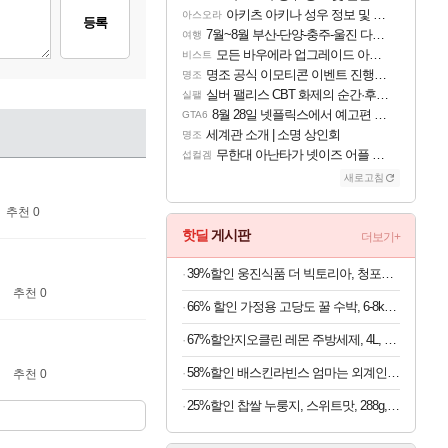
아키츠 아키나 성우 정보 및 주요 필모
아스오라
등록
7월~8월 부산-단양-충주-울진 다녀왔어요~
여행
모든 바우에라 업그레이드 아이템 획득 위치 공략 (89개)
비스트
명조 공식 이모티콘 이벤트 진행해봤습니다! 참여부터 추첨까지????
명조
실버 팰리스 CBT 화제의 순간·후기 모음
실팰
8월 28일 넷플릭스에서 예고편 공개 예정
GTA6
세계관 소개 | 소명 상인회
명조
무한대 아난타가 넷이즈 어플 달력에 일정 등록
섭컬겜
새로고침
추천 0
핫딜
게시판
더보기+
39%할인 웅진식품 더 빅토리아, 청포도 500ml 20개 + 레몬 500ml 20개, 40개
추천 0
66% 할인 가정용 고당도 꿀 수박, 6-8kg급, 1박스
67%할안지오클린 레몬 주방세제, 4L, 2개
58%할인 배스킨라빈스 엄마는 외계인 초코볼, 32g, 6개입, 2개
추천 0
25%할인 찹쌀 누룽지, 스위트맛, 288g, 4개