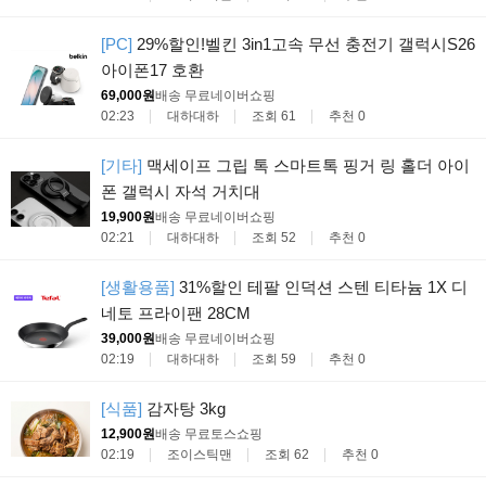
[PC]
29%할인!벨킨 3in1고속 무선 충전기 갤럭시S26
아이폰17 호환
69,000원
배송 무료
네이버쇼핑
02:23
대하대하
조회 61
추천 0
[기타]
맥세이프 그립 톡 스마트톡 핑거 링 홀더 아이
폰 갤럭시 자석 거치대
19,900원
배송 무료
네이버쇼핑
02:21
대하대하
조회 52
추천 0
[생활용품]
31%할인 테팔 인덕션 스텐 티타늄 1X 디
네토 프라이팬 28CM
39,000원
배송 무료
네이버쇼핑
02:19
대하대하
조회 59
추천 0
[식품]
감자탕 3kg
12,900원
배송 무료
토스쇼핑
02:19
조이스틱맨
조회 62
추천 0