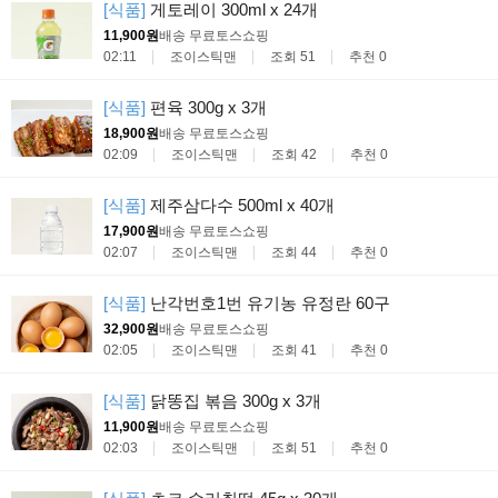
[식품]
게토레이 300ml x 24개
11,900원
배송 무료
토스쇼핑
02:11
조이스틱맨
조회 51
추천 0
[식품]
편육 300g x 3개
18,900원
배송 무료
토스쇼핑
02:09
조이스틱맨
조회 42
추천 0
[식품]
제주삼다수 500ml x 40개
17,900원
배송 무료
토스쇼핑
02:07
조이스틱맨
조회 44
추천 0
[식품]
난각번호1번 유기농 유정란 60구
32,900원
배송 무료
토스쇼핑
02:05
조이스틱맨
조회 41
추천 0
[식품]
닭똥집 볶음 300g x 3개
11,900원
배송 무료
토스쇼핑
02:03
조이스틱맨
조회 51
추천 0