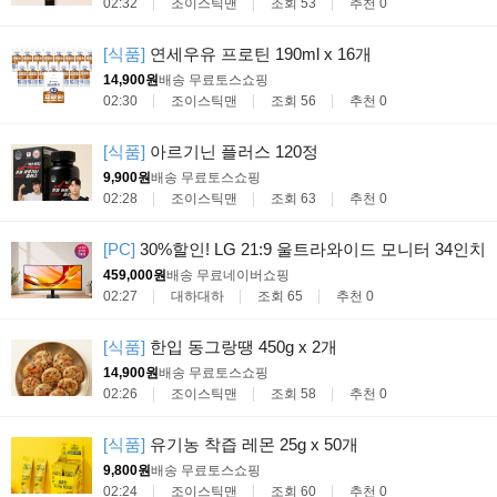
02:32
조이스틱맨
조회 53
추천 0
[식품]
연세우유 프로틴 190ml x 16개
14,900원
배송 무료
토스쇼핑
02:30
조이스틱맨
조회 56
추천 0
[식품]
아르기닌 플러스 120정
9,900원
배송 무료
토스쇼핑
02:28
조이스틱맨
조회 63
추천 0
[PC]
30%할인! LG 21:9 울트라와이드 모니터 34인치
459,000원
배송 무료
네이버쇼핑
02:27
대하대하
조회 65
추천 0
[식품]
한입 동그랑땡 450g x 2개
14,900원
배송 무료
토스쇼핑
02:26
조이스틱맨
조회 58
추천 0
[식품]
유기농 착즙 레몬 25g x 50개
9,800원
배송 무료
토스쇼핑
02:24
조이스틱맨
조회 60
추천 0