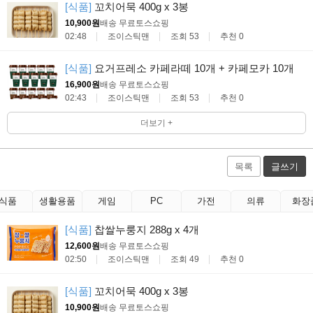
[식품]
꼬치어묵 400g x 3봉
10,900원
배송 무료
토스쇼핑
02:48
조이스틱맨
조회 53
추천 0
[식품]
요거프레소 카페라떼 10개 + 카페모카 10개
16,900원
배송 무료
토스쇼핑
02:43
조이스틱맨
조회 53
추천 0
더보기 +
목록
글쓰기
식품
생활용품
게임
PC
가전
의류
화장
[식품]
찹쌀누룽지 288g x 4개
12,600원
배송 무료
토스쇼핑
02:50
조이스틱맨
조회 49
추천 0
[식품]
꼬치어묵 400g x 3봉
10,900원
배송 무료
토스쇼핑