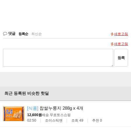
댓글
등록순
|
최신순
새로고침
새로고침
등록
최근 등록된 비슷한 핫딜
[식품]
찹쌀누룽지 288g x 4개
12,600원
배송 무료
토스쇼핑
02:50
조이스틱맨
조회 49
추천 0