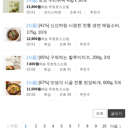
[식품]
초코 수리취떡 45g x 30개
21,900원
배송 무료
토스쇼핑
02:01
조이스틱맨
조회 41
추천 0
[식품]
[41%] 신선하랑 시원한 전통 생면 메밀소바,
175g, 10개
12,900원
배송 무료
토스쇼핑
02:01
튀김
조회 45
추천 0
[식품]
[65%] 구워먹는 할루미치즈, 200g, 3개
7,600원
배송 무료
토스쇼핑
02:00
튀김
조회 41
추천 0
[식품]
[67%] 맛생각 시골 전통 된장찌개, 600g, 5개
11,500원
배송 무료
토스쇼핑
02:00
튀김
조회 39
추천 0
목록
글쓰기
이전
1
2
3
4
5
6
7
8
9
10
다음