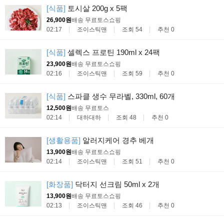
[식품]
토시살 200g x 5팩
26,900원
배송 무료
토스쇼핑
02:17
조이스틱맨
조회 54
추천 0
[식품]
셀렉스 프로틴 190ml x 24팩
23,900원
배송 무료
토스쇼핑
02:16
조이스틱맨
조회 59
추천 0
[식품]
스파클 생수 무라벨, 330ml, 60개
12,500원
배송 무료
토스
02:14
대하대하
조회 48
추천 0
[생활용품]
알러지케어 경추 베개
13,900원
배송 무료
토스쇼핑
02:14
조이스틱맨
조회 51
추천 0
[화장품]
닥터지 선크림 50ml x 2개
13,900원
배송 무료
토스쇼핑
02:13
조이스틱맨
조회 46
추천 0