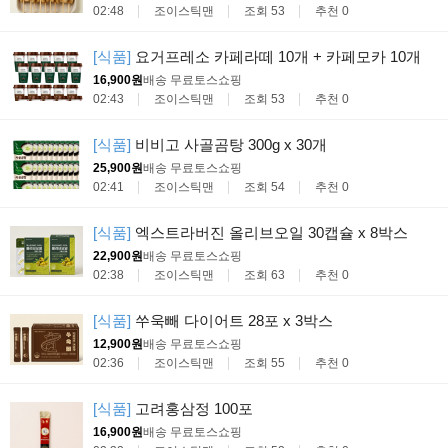
02:48
조이스틱맨
조회 53
추천 0
[식품]
요거프레소 카페라떼 10개 + 카페모카 10개
16,900원
배송 무료
토스쇼핑
02:43
조이스틱맨
조회 53
추천 0
[식품]
비비고 사골곰탕 300g x 30개
25,900원
배송 무료
토스쇼핑
02:41
조이스틱맨
조회 54
추천 0
[식품]
엑스트라버진 올리브오일 30캡슐 x 8박스
22,900원
배송 무료
토스쇼핑
02:38
조이스틱맨
조회 63
추천 0
[식품]
쑤욱빼 다이어트 28포 x 3박스
12,900원
배송 무료
토스쇼핑
02:36
조이스틱맨
조회 55
추천 0
[식품]
고려홍삼정 100포
16,900원
배송 무료
토스쇼핑