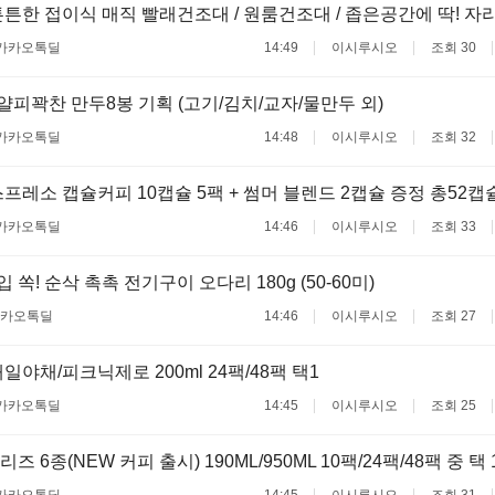
튼한 접이식 매직 빨래건조대 / 원룸건조대 / 좁은공간에 딱! 자
카카오톡딜
14:49
이시루시오
조회 30
 얄피꽉찬 만두8봉 기획 (고기/김치/교자/물만두 외)
카카오톡딜
14:48
이시루시오
조회 32
프레소 캡슐커피 10캡슐 5팩 + 썸머 블렌드 2캡슐 증정 총52캡
카카오톡딜
14:46
이시루시오
조회 33
입 쏙! 순삭 촉촉 전기구이 오다리 180g (50-60미)
카오톡딜
14:46
이시루시오
조회 27
일야채/피크닉제로 200ml 24팩/48팩 택1
카카오톡딜
14:45
이시루시오
조회 25
 6종(NEW 커피 출시) 190ML/950ML 10팩/24팩/48팩 중 택 