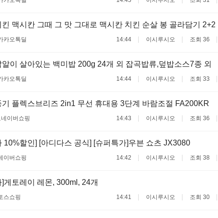
카카오톡딜
14:45
이시루시오
조회 31
킨 맥시칸 그때 그 맛 그대로 맥시칸 치킨 순살 봉 골라담기 2+2 
카카오톡딜
14:44
이시루시오
조회 36
알이 살아있는 백미밥 200g 24개 외 잡곡밥류,덮밥소스7종 외
카카오톡딜
14:44
이시루시오
조회 33
기 플렉스브리즈 2in1 무선 휴대용 3단계 바람조절 FA200KR
료
네이버쇼핑
14:43
이시루시오
조회 36
10%할인] [아디다스 공식] [슈퍼특가]우븐 쇼츠 JX3080
네이버쇼핑
14:42
이시루시오
조회 38
게토레이 레몬, 300ml, 24개
토스쇼핑
14:41
이시루시오
조회 30