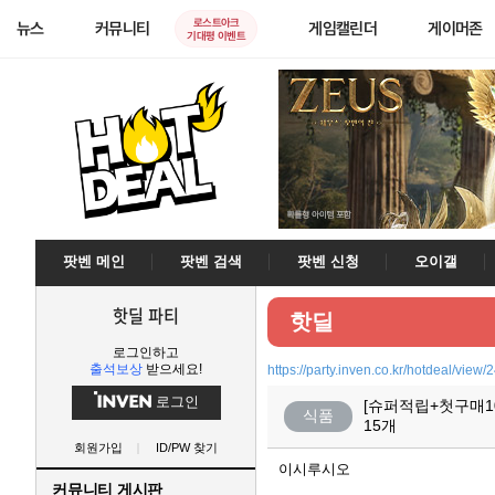
로스트아크
뉴스
커뮤니티
게임캘린더
게이머존
기대평 이벤트
팟벤 메인
팟벤 검색
팟벤 신청
오이갤
핫딜 파티
핫딜
로그인하고
출석보상
받으세요!
https://party.inven.co.kr/hotdeal/view
로그인
[슈퍼적립+첫구매1
식품
15개
회원가입
ID/PW 찾기
이시루시오
커뮤니티 게시판