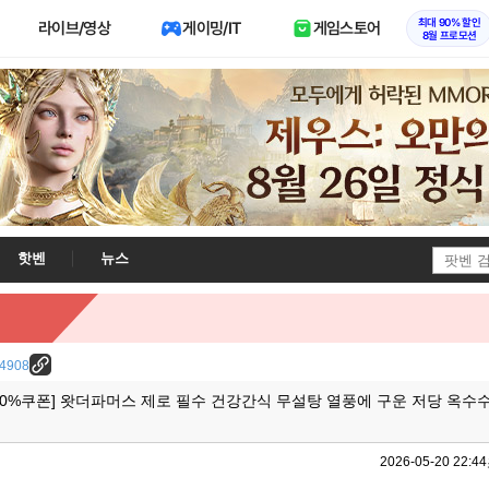
최대 90% 할인
라이브/영상
게이밍/IT
게임스토어
8월 프로모션
핫벤
뉴스
/24908
0%쿠폰] 왓더파머스 제로 필수 건강간식 무설탕 열풍에 구운 저당 옥수수 
2026-05-20 22:44