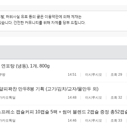
포탕 (냉동), 1개, 800g
쿠팡
14:51
이시루시오
조회 29
 얄피꽉찬 만두8봉 기획 (고기/김치/교자/물만두 외)
카카오톡딜
14:48
이시루시오
조회 32
프레소 캡슐커피 10캡슐 5팩 + 썸머 블렌드 2캡슐 증정 총52캡
카카오톡딜
14:46
이시루시오
조회 33