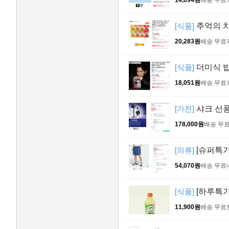
14,694원
배송 무료
[식품]
추억의 치
20,283원
배송 무료
[식품]
더미식 밥
18,051원
배송 무료
[가전]
샤크 선풍
178,000원
배송 무
[의류]
[슈퍼특가 
54,070원
배송 무료
[식품]
[하루특가]
11,900원
배송 무료