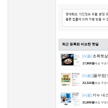
최근 등록된 비슷한 핫딜
[식품]
초록햇살 연
17,900원
배송 무료
[식품]
[풀무원]
23,324원
배송 무료
[식품]
카누 네스
21,600원
배송 무료