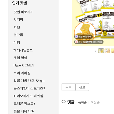
인기 팟벤
팟벤 바로가기
치지직
차벤
걸그룹
여행
해외게임정보
게임 영상
HyperX OMEN
브이 라이징
일곱 개의 대죄: Origin
목록
신고
몬스터헌터 스토리즈3
바이오하자드 레퀴엠
댓글
등록순
|
최신순
드래곤 퀘스트7
풋볼 매니저26