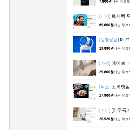
7,800원
배송 무료
토
[게임]
로지텍 
69,800원
배송 무료
[생활용품]
메르헨
19,890원
배송 무료
[가전]
에어보나 
29,800원
배송 무료
[식품]
초록햇살 연
17,900원
배송 무료
[기타]
[하루특가
20,920원
배송 무료