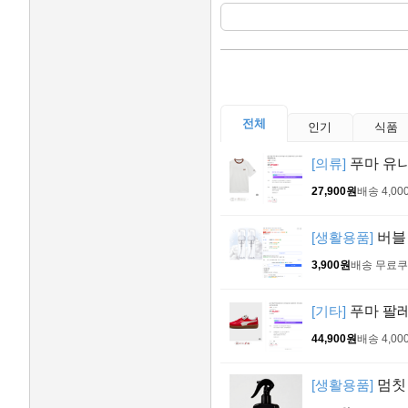
전체
인기
식품
[의류]
푸마 유니
27,900원
배송 4,00
[생활용품]
버블 
3,900원
배송 무료
쿠
[기타]
푸마 팔레
44,900원
배송 4,00
[생활용품]
멈칫 