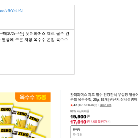
.me/xfbYeUrN
구매10%쿠폰] 왓더파머스 제로 필수 건
 열풍에 구운 저당 옥수수 콘칩 옥수수