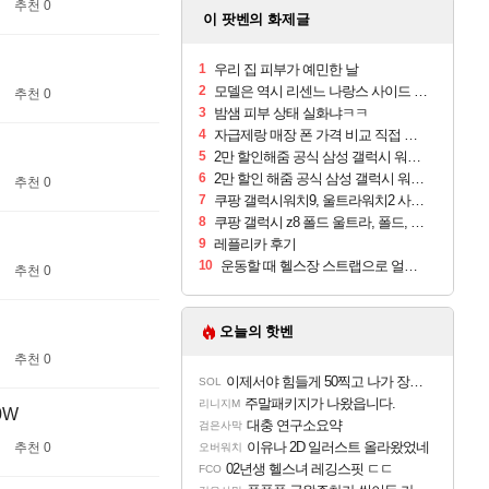
추천 0
이 팟벤의 화제글
1
우리 집 피부가 예민한 날
2
모델은 역시 리센느 나랑스 사이드 1.25L 1박스
추천 0
3
밤샘 피부 상태 실화냐ㅋㅋ
4
자급제랑 매장 폰 가격 비교 직접 안가도 되네요
5
2만 할인해줌 공식 삼성 갤럭시 워치9 크림, 40mm, 블루투스
6
2만 할인 해줌 공식 삼성 갤럭시 워치9 실버, 44mm, 블루투스
추천 0
7
쿠팡 갤럭시워치9, 울트라워치2 사전구매 혜택 받아보세요
8
쿠팡 갤럭시 z8 폴드 울트라, 폴드, 플립 사전예약
9
레플리카 후기
10
운동할 때 헬스장 스트랩으로 얼굴 만졌다가 볼 뒤집어짐
추천 0
오늘의 핫벤
추천 0
이제서야 힘들게 50찍고 나가 장궁 받았는데...
SOL
주말패키지가 나왔읍니다.
리니지M
0W
대충 연구소요약
검은사막
이유나 2D 일러스트 올라왔었네
추천 0
오버워치
02년생 헬스녀 레깅스핏 ㄷㄷ
FCO