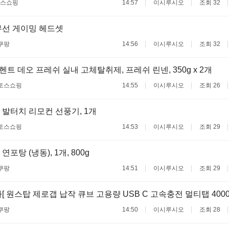
스쇼핑
14:57
이시루시오
조회 32
무선 게이밍 헤드셋
쿠팡
14:56
이시루시오
조회 32
트 데오 프레쉬 실내 고체탈취제, 프레쉬 린넨, 350g x 2개
토스쇼핑
14:55
이시루시오
조회 26
발터치 리모컨 선풍기, 1개
토스쇼핑
14:53
이시루시오
조회 29
포탕 (냉동), 1개, 800g
쿠팡
14:51
이시루시오
조회 29
[ 원스탑 제로갭 납작 큐브 고용량 USB C 고속충전 멀티탭 400
쿠팡
14:50
이시루시오
조회 28