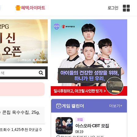
혜택.아이마트
로그인
인
벤
전
체
사
이
트
맵
검
색
게임 캘린더
더보기+
콘칩 옥수수칩, 25g,
모집
아스오라 CBT 모집
조회수 1,425
추천 0
댓글 0
08.19