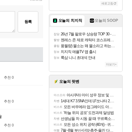
새로고침
오늘의 치지직
오늘의 SOOP
등록
26년 7월 팔로우 상승량 TOP 30 - 월간 치지직
잡담
젠레스 존 제로 캐릭터 코스프레한 꽁주
짤방
풍월량) 물소는 왜 물소라고 하는거야? 아! 그만 ㅋㅋ
클립
치지직 애플TV 앱 출시
정보
룩삼 니니 초대석 안내
정보
더보기+
추천 0
오늘의 팟벤
아사쿠라 마이 성우 정보 및 주요 필모
아스오라
1세대 K7 3.5NA인데 LF쏘나타 2.0NA 기변하면 유류비 절약이 얼마나 될까요..?
차벤
추천 0
모든 바우에라 업그레이드 아이템 획득 위치 공략 (89개)
비스트
'하늘 위의 공포' 도전과제 달성법
비스트
슐
선생님들 차 시동 끌 때 꾸르륵소리나는데
차벤
모든 성소 위치 공략 (40개) - 귀환한 영혼 도전과제
비스트
추천 0
7월~8월 부산-단양-충주-울진 다녀왔어요~
여행