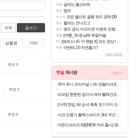
설악산 울산바위
여행
명조
명조
모든 엘리트 골렘 위치 공략 (30개) - 방랑 결투가
비스트
힐러는 안나오고
명조
목록
글쓰기
명조 공식 이모티콘 이벤트 진행해봤습니다! 참여부터 추첨까지????
명조
[여행_국내] 남해 독일마을
여행
[페르소나5: 더 팬텀 X] 괴도 영상 l 타카마키 안·댄싱 스타
PV
상품권
기타
아반테 2.0 자연흡기?
차벤
새로고침
추천 0
핫딜
게시판
더보기+
푸마 유니 오리지널 니트 반팔티셔츠 남자 라운드넥 화이트 95030403
추천 0
리브맘 튼튼한 접이식 매직 빨래건조대 / 원룸건조대 / 좁은공간에 딱! 자리차지 없는 건조대
[더주] 한입 쏙! 순삭 촉촉 전기구이 오다리 180g (50-60미)
샤크 선풍기 플렉스브리즈 2in1 무선 휴대용 3단계 바람조절 FA200KR
추천 0
아몬드브리즈 6종(NEW 커피 출시) 190ML/950ML 10팩/24팩/48팩 중 택 1