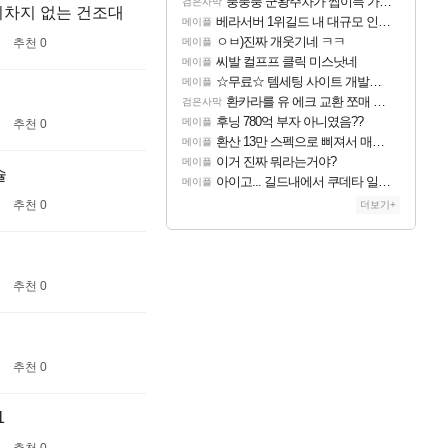
풍풍풍 군왕주차가 씹이득 가성비라고 ????
검은사막
리차지 없는 건조대
베라서버 1위길드 내 대규모 인원이탈종용 추정사건
메이플
ㅇㅂ)진짜 개웃기네 ㅋㅋ
메이플
추천 0
씨발 컬프프 클릭 미스낫네
메이플
☆무료☆ 템세팅 사이트 개발자입니다
메이플
환카라를 유 에크 교환 쪼매 서운함..
검은사막
후닝 780억 부자 아니였음??
메이플
추천 0
환산 13만 스펙으로 삐져서 매주 수로 10만점 치고있으면 ㅋㅋ
메이플
이거 진짜 뭐라는거야?
메이플
슐
아이고... 길드내에서 쿠데타 일어났네
메이플
추천 0
더보기+
추천 0
추천 0
1