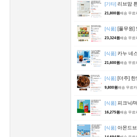
[기타]
리브맘 튼
21,800원
배송 무료
[식품]
[풀무원]
23,324원
배송 무료
[식품]
카누 네스
21,600원
배송 무료
[식품]
[더주] 한
9,800원
배송 무료
카
[식품]
피크닉/매
16,275원
배송 무료
[식품]
아몬드브리즈