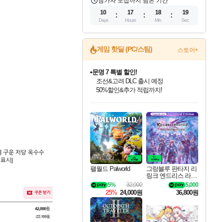
참가자 모집까지 남은 기간
10
17
18
18
Days
Hours
Min
Sec
게임 핫딜 (PC/스팀)
스토어+
문명 7 특별 할인!
조선&고려 DLC 출시 예정
50%할인&추가 적립까지!
마블 투혼 파이팅 소울즈 정식출시!
마블 히어로 총 출동&화려한 격투!
인벤게임즈 8월 특별 할인!
드래곤소드: 어웨이크닝 입점!
귀무자: 검의 길 예약 판매 중!
비스트 오브 리인카네이션 정식 출시!
커세어 코브 출시 기념 할인!
더 렐릭 퍼스트 가디언 정식 출시
베데스다 40주년 기념 할인 중!
캡콤 프렌차이즈 할인 진행 중!
캡콤 일부 상품 상시 할인
스타워즈 은하계 레이서
로블록스 기프트 카드 공식 입점
네이버 포인트 혜택까지!
인기 퍼블리셔 모음!
스팀으로 만나는 드래곤소드!
10% 할인과
게임프릭 신작 IP
해적'섬'을 발전시키자!
설화x하드코어 액션!
베데스다의 명작들을
몬헌, 바하 등 인기 IP를
몬헌 와일즈 & 드래곤즈 도그마2
인벤게임즈에서 10% 추가 적립
Robux를 가장 안전하고
최대 90% 할인가를 만나보세요!
네이버혜택과 함께 만나보세요!
이니&베니 혜택까지!
네이버 혜택가와 함께 예약하세요!
할인&네이버혜택으로 만나보세요!
네이버페이 혜택과 만나보세요!
40주년 프로모션으로 만나보세요!
할인가에 만나보세요!
일부 에디션 상시 할인!
혜택으로 예약 판매 중
편안하게 충전하세요
팰월드 Palworld
그랑블루 판타지 리
링크 엔드리스 라그
나로크 업그레이드
5%
32,000
5,000
킷 Granblue Fantasy
25%
24,000원
36,800원
Relink Endless Ragn
arok Upgrade Kit DL
C