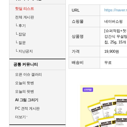
핫딜 리스트
URL
https://naver
전체 게시판
쇼핑몰
네이버쇼핑
└
후기
[슈퍼적립+첫
└
잡담
상품명
강간식 무설탕
칩, 25g, 15개
└
질문
가격
└
지난공지
19,900원
배송비
무료
공통 커뮤니티
오픈 이슈 갤러리
오늘의 핫벤
오늘의 팟벤
AI 그림 그리기
PC 견적 게시판
더보기