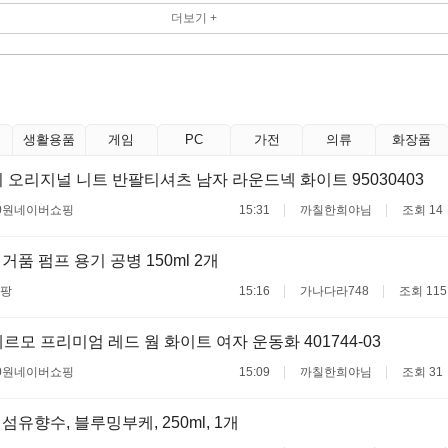
더보기 +
생활용품
게임
PC
가전
의류
화장품
 오리지널 니트 반팔티셔츠 남자 라운드넥 화이트 95030403
0원
네이버쇼핑
15:31
까칠한희야님
조회 14
거품 펌프 용기 공병 150ml 2개
팡
15:16
가나다라748
조회 115
르모 프리미엄 레드 웜 화이트 여자 운동화 401744-03
0원
네이버쇼핑
15:09
까칠한희야님
조회 31
섬유향수, 블루밍부케, 250ml, 1개