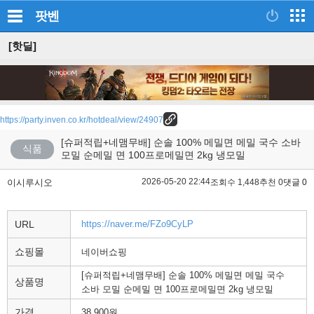
팟벤
[핫딜]
https://party.inven.co.kr/hotdeal/view/24907
[슈퍼적립+네맴무배] 순솔 100% 메밀면 메밀 국수 소바
식품
모밀 순메밀 면 100프로메밀면 2kg 냉모밀
2026-05-20 22:44
이시루시오
조회수 1,448
추천 0
댓글 0
URL
https://naver.me/FZo9CyLP
쇼핑몰
네이버쇼핑
[슈퍼적립+네맴무배] 순솔 100% 메밀면 메밀 국수
상품명
소바 모밀 순메밀 면 100프로메밀면 2kg 냉모밀
가격
38,900원