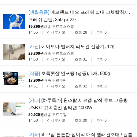
[생활용품]
메르헨트 데오 프레쉬 실내 고체탈취제,
프레쉬 린넨, 350g x 2개
19,890원
배송 무료
토스쇼핑
14:55
이시루시오
조회 28
추천 0
[가전]
에어보나 발터치 리모컨 선풍기, 1개
29,800원
배송 무료
토스쇼핑
14:53
이시루시오
조회 31
추천 0
[식품]
초록햇살 연포탕 (냉동), 1개, 800g
17,900원
배송 무료
쿠팡
14:51
이시루시오
조회 32
추천 0
[기타]
[하루특가[ 원스탑 제로갭 납작 큐브 고용량
USB C 고속충전 멀티탭 4000W
20,920원
배송 무료
쿠팡
14:50
이시루시오
조회 30
추천 0
[기타]
리브맘 튼튼한 접이식 매직 빨래건조대 / 원룸