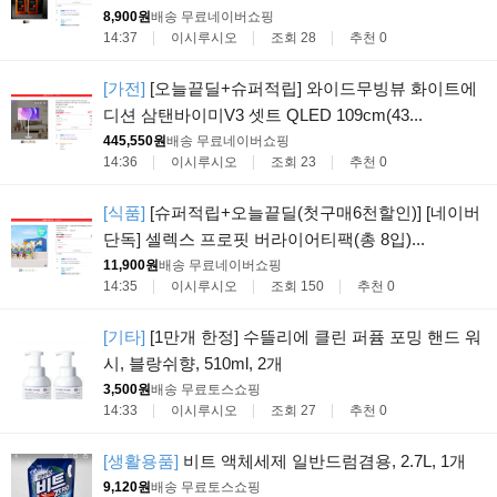
8,900원
배송 무료
네이버쇼핑
14:37
이시루시오
조회 28
추천 0
[가전]
[오늘끝딜+슈퍼적립] 와이드무빙뷰 화이트에
디션 삼탠바이미V3 셋트 QLED 109cm(43...
445,550원
배송 무료
네이버쇼핑
14:36
이시루시오
조회 23
추천 0
[식품]
[슈퍼적립+오늘끝딜(첫구매6천할인)] [네이버
단독] 셀렉스 프로핏 버라이어티팩(총 8입)...
11,900원
배송 무료
네이버쇼핑
14:35
이시루시오
조회 150
추천 0
[기타]
[1만개 한정] 수뜰리에 클린 퍼퓸 포밍 핸드 워
시, 블랑쉬향, 510ml, 2개
3,500원
배송 무료
토스쇼핑
14:33
이시루시오
조회 27
추천 0
[생활용품]
비트 액체세제 일반드럼겸용, 2.7L, 1개
9,120원
배송 무료
토스쇼핑