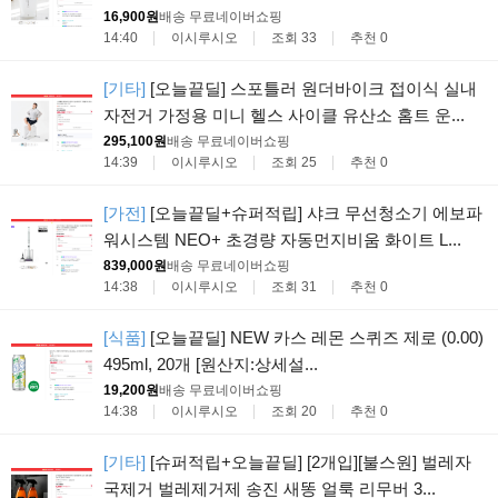
16,900원
배송 무료
네이버쇼핑
14:40
이시루시오
조회 33
추천 0
[기타]
[오늘끝딜] 스포틀러 원더바이크 접이식 실내
자전거 가정용 미니 헬스 사이클 유산소 홈트 운...
295,100원
배송 무료
네이버쇼핑
14:39
이시루시오
조회 25
추천 0
[가전]
[오늘끝딜+슈퍼적립] 샤크 무선청소기 에보파
워시스템 NEO+ 초경량 자동먼지비움 화이트 L...
839,000원
배송 무료
네이버쇼핑
14:38
이시루시오
조회 31
추천 0
[식품]
[오늘끝딜] NEW 카스 레몬 스퀴즈 제로 (0.00)
495ml, 20개 [원산지:상세설...
19,200원
배송 무료
네이버쇼핑
14:38
이시루시오
조회 20
추천 0
[기타]
[슈퍼적립+오늘끝딜] [2개입][불스원] 벌레자
국제거 벌레제거제 송진 새똥 얼룩 리무버 3...