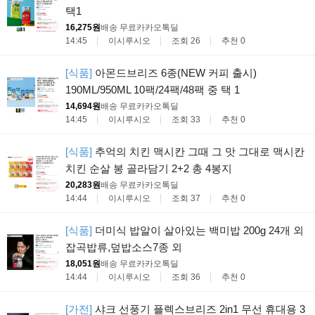
택1
16,275원
배송 무료
카카오톡딜
14:45
이시루시오
조회 26
추천 0
[식품]
아몬드브리즈 6종(NEW 커피 출시)
190ML/950ML 10팩/24팩/48팩 중 택 1
14,694원
배송 무료
카카오톡딜
14:45
이시루시오
조회 33
추천 0
[식품]
추억의 치킨 맥시칸 그때 그 맛 그대로 맥시칸
치킨 순살 봉 골라담기 2+2 총 4봉지
20,283원
배송 무료
카카오톡딜
14:44
이시루시오
조회 37
추천 0
[식품]
더미식 밥알이 살아있는 백미밥 200g 24개 외
잡곡밥류,덮밥소스7종 외
18,051원
배송 무료
카카오톡딜
14:44
이시루시오
조회 36
추천 0
[가전]
샤크 선풍기 플렉스브리즈 2in1 무선 휴대용 3