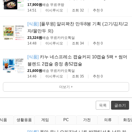
17,900원
배송 무료
쿠팡
14:51
이시루시오
조회 32
추천 0
[식품]
[풀무원] 얄피꽉찬 만두8봉 기획 (고기/김치/교
자/물만두 외)
23,324원
배송 무료
카카오톡딜
14:48
이시루시오
조회 34
추천 0
[식품]
카누 네스프레소 캡슐커피 10캡슐 5팩 + 썸머
블렌드 2캡슐 증정 총52캡슐
21,600원
배송 무료
카카오톡딜
14:46
이시루시오
조회 35
추천 0
더보기 +
목록
글쓰기
식품
생활용품
게임
PC
가전
의류
화장
[의류]
푸마 유니 오리지널 니트 반팔티셔츠 남자 라