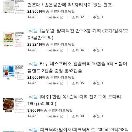
건조대 / 좁은공간에 딱! 자리차지 없는 건조...
21,800원
배송 무료
카카오톡딜
14:49
이시루시오
조회 32
추천 0
[식품]
[풀무원] 얄피꽉찬 만두8봉 기획 (고기/김치/교
자/물만두 외)
23,324원
배송 무료
카카오톡딜
14:48
이시루시오
조회 34
추천 0
[식품]
카누 네스프레소 캡슐커피 10캡슐 5팩 + 썸머
블렌드 2캡슐 증정 총52캡슐
21,600원
배송 무료
카카오톡딜
14:46
이시루시오
조회 35
추천 0
[식품]
[더주] 한입 쏙! 순삭 촉촉 전기구이 오다리
180g (50-60미)
9,800원
배송 무료
카카오톡딜
14:46
이시루시오
조회 30
추천 0
[식품]
피크닉/매일야채/피크닉제로 200ml 24팩/48팩