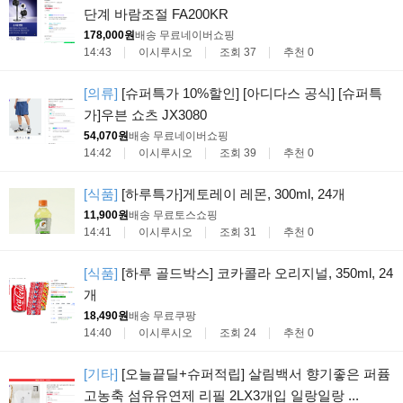
단계 바람조절 FA200KR
178,000원
배송 무료
네이버쇼핑
14:43
이시루시오
조회 37
추천 0
[의류]
[슈퍼특가 10%할인] [아디다스 공식] [슈퍼특
가]우븐 쇼츠 JX3080
54,070원
배송 무료
네이버쇼핑
14:42
이시루시오
조회 39
추천 0
[식품]
[하루특가]게토레이 레몬, 300ml, 24개
11,900원
배송 무료
토스쇼핑
14:41
이시루시오
조회 31
추천 0
[식품]
[하루 골드박스] 코카콜라 오리지널, 350ml, 24
개
18,490원
배송 무료
쿠팡
14:40
이시루시오
조회 24
추천 0
[기타]
[오늘끝딜+슈퍼적립] 살림백서 향기좋은 퍼퓸
고농축 섬유유연제 리필 2LX3개입 일랑일랑 ...