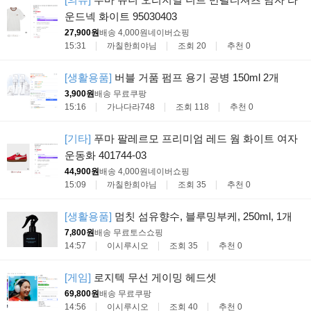
운드넥 화이트 95030403
27,900원
배송 4,000원
네이버쇼핑
15:31
까칠한희야님
조회 20
추천 0
[생활용품]
버블 거품 펌프 용기 공병 150ml 2개
3,900원
배송 무료
쿠팡
15:16
가나다라748
조회 118
추천 0
[기타]
푸마 팔레르모 프리미엄 레드 웜 화이트 여자
운동화 401744-03
44,900원
배송 4,000원
네이버쇼핑
15:09
까칠한희야님
조회 35
추천 0
[생활용품]
멈칫 섬유향수, 블루밍부케, 250ml, 1개
7,800원
배송 무료
토스쇼핑
14:57
이시루시오
조회 35
추천 0
[게임]
로지텍 무선 게이밍 헤드셋
69,800원
배송 무료
쿠팡
14:56
이시루시오
조회 40
추천 0