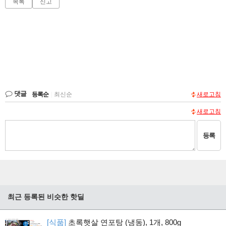
목록
신고
댓글
등록순
|
최신순
새로고침
새로고침
등록
최근 등록된 비슷한 핫딜
[식품]
초록햇살 연포탕 (냉동), 1개, 800g