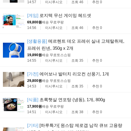
14:57
이시루시오
조회 46
추천 0
[게임]
로지텍 무선 게이밍 헤드셋
69,800원
배송 무료
쿠팡
14:56
이시루시오
조회 46
추천 0
[생활용품]
메르헨트 데오 프레쉬 실내 고체탈취제,
프레쉬 린넨, 350g x 2개
19,890원
배송 무료
토스쇼핑
14:55
이시루시오
조회 35
추천 0
[가전]
에어보나 발터치 리모컨 선풍기, 1개
29,800원
배송 무료
토스쇼핑
14:53
이시루시오
조회 35
추천 0
[식품]
초록햇살 연포탕 (냉동), 1개, 800g
17,900원
배송 무료
쿠팡
14:51
이시루시오
조회 38
추천 0
[기타]
[하루특가[ 원스탑 제로갭 납작 큐브 고용량