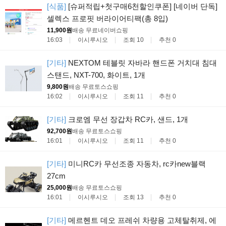
[식품]
[슈퍼적립+첫구매6천할인쿠폰] [네이버 단독]
셀렉스 프로핏 버라이어티팩(총 8입)
11,900원
배송 무료
네이버쇼핑
16:03
이시루시오
조회 10
추천 0
[기타]
NEXTOM 테블릿 자바라 핸드폰 거치대 침대
스탠드, NXT-700, 화이트, 1개
9,800원
배송 무료
토스쇼핑
16:02
이시루시오
조회 11
추천 0
[기타]
크로엠 무선 장갑차 RC카, 샌드, 1개
92,700원
배송 무료
토스쇼핑
16:01
이시루시오
조회 11
추천 0
[기타]
미니RC카 무선조종 자동차, rc카new블랙
27cm
25,000원
배송 무료
토스쇼핑
16:01
이시루시오
조회 13
추천 0
[기타]
메르헨트 데오 프레쉬 차량용 고체탈취제, 에