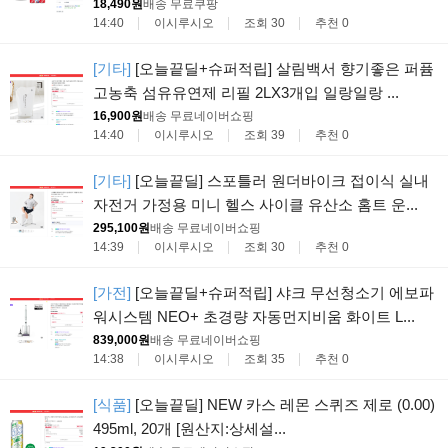
18,490원
배송 무료
쿠팡
14:40
이시루시오
조회 30
추천 0
[기타]
[오늘끝딜+슈퍼적립] 살림백서 향기좋은 퍼퓸
고농축 섬유유연제 리필 2LX3개입 일랑일랑 ...
16,900원
배송 무료
네이버쇼핑
14:40
이시루시오
조회 39
추천 0
[기타]
[오늘끝딜] 스포틀러 원더바이크 접이식 실내
자전거 가정용 미니 헬스 사이클 유산소 홈트 운...
295,100원
배송 무료
네이버쇼핑
14:39
이시루시오
조회 30
추천 0
[가전]
[오늘끝딜+슈퍼적립] 샤크 무선청소기 에보파
워시스템 NEO+ 초경량 자동먼지비움 화이트 L...
839,000원
배송 무료
네이버쇼핑
14:38
이시루시오
조회 35
추천 0
[식품]
[오늘끝딜] NEW 카스 레몬 스퀴즈 제로 (0.00)
495ml, 20개 [원산지:상세설...