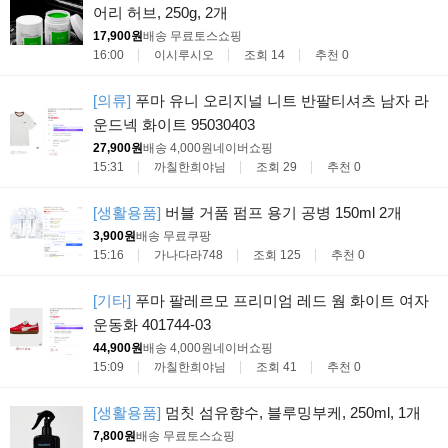
어리 허브, 250g, 2개
17,900원
배송 무료
토스쇼핑
16:00
이시루시오
조회 14
추천 0
[의류]
푸마 유니 오리지널 니트 반팔티셔츠 남자 라
운드넥 화이트 95030403
27,900원
배송 4,000원
네이버쇼핑
15:31
까칠한희야님
조회 29
추천 0
[생활용품]
버블 거품 펌프 용기 공병 150ml 2개
3,900원
배송 무료
쿠팡
15:16
가나다라748
조회 125
추천 0
[기타]
푸마 팔레르모 프리미엄 레드 웜 화이트 여자
운동화 401744-03
44,900원
배송 4,000원
네이버쇼핑
15:09
까칠한희야님
조회 41
추천 0
[생활용품]
멈칫 섬유향수, 블루밍부케, 250ml, 1개
7,800원
배송 무료
토스쇼핑