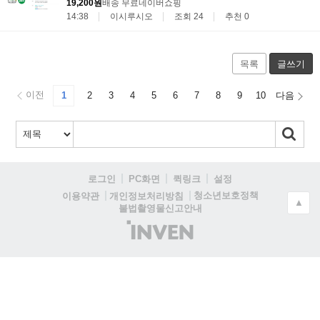
19,200원
배송 무료
네이버쇼핑
14:38
이시루시오
조회 24
추천 0
목록
글쓰기
이전
1
2
3
4
5
6
7
8
9
10
다음
로그인
PC화면
퀵링크
설정
청소년보호정책
이용약관
개인정보처리방침
▲
불법촬영물신고안내
(주)
인
벤