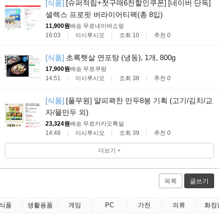
[식품]
[슈퍼적립+첫구매6천할인쿠폰] [네이버 단독]
셀렉스 프로핏 버라이어티팩(총 8입)
11,900원
배송 무료
네이버쇼핑
16:03
이시루시오
조회 10
추천 0
[식품]
초록햇살 연포탕 (냉동), 1개, 800g
17,900원
배송 무료
쿠팡
14:51
이시루시오
조회 38
추천 0
[식품]
[풀무원] 얄피꽉찬 만두8봉 기획 (고기/김치/교
자/물만두 외)
23,324원
배송 무료
카카오톡딜
14:48
이시루시오
조회 39
추천 0
더보기 +
목록
글쓰기
식품
생활용품
게임
PC
가전
의류
화장