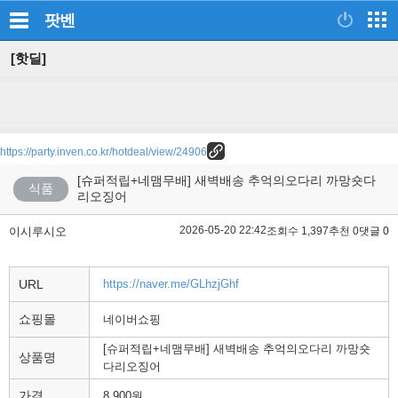
팟벤
[핫딜]
https://party.inven.co.kr/hotdeal/view/24906
[슈퍼적립+네맴무배] 새벽배송 추억의오다리 까망숏다
식품
리오징어
2026-05-20 22:42
이시루시오
조회수 1,397
추천 0
댓글 0
URL
https://naver.me/GLhzjGhf
쇼핑몰
네이버쇼핑
[슈퍼적립+네맴무배] 새벽배송 추억의오다리 까망숏
상품명
다리오징어
가격
8,900원