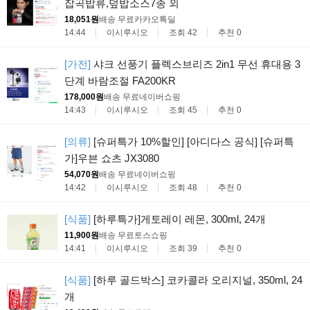
잡곡밥류,덮밥소스7종 외
18,051원
배송 무료
카카오톡딜
14:44
이시루시오
조회 42
추천 0
[가전]
샤크 선풍기 플렉스브리즈 2in1 무선 휴대용 3
단계 바람조절 FA200KR
178,000원
배송 무료
네이버쇼핑
14:43
이시루시오
조회 45
추천 0
[의류]
[슈퍼특가 10%할인] [아디다스 공식] [슈퍼특
가]우븐 쇼츠 JX3080
54,070원
배송 무료
네이버쇼핑
14:42
이시루시오
조회 48
추천 0
[식품]
[하루특가]게토레이 레몬, 300ml, 24개
11,900원
배송 무료
토스쇼핑
14:41
이시루시오
조회 39
추천 0
[식품]
[하루 골드박스] 코카콜라 오리지널, 350ml, 24
개