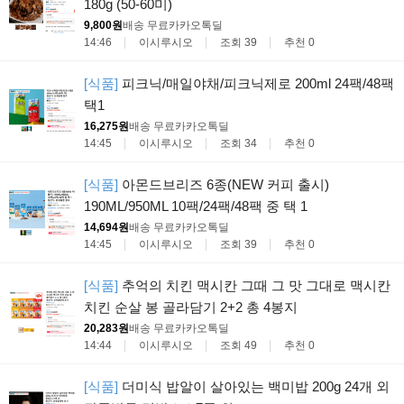
180g (50-60미)
9,800원
배송 무료
카카오톡딜
14:46
이시루시오
조회 39
추천 0
[식품]
피크닉/매일야채/피크닉제로 200ml 24팩/48팩
택1
16,275원
배송 무료
카카오톡딜
14:45
이시루시오
조회 34
추천 0
[식품]
아몬드브리즈 6종(NEW 커피 출시)
190ML/950ML 10팩/24팩/48팩 중 택 1
14,694원
배송 무료
카카오톡딜
14:45
이시루시오
조회 39
추천 0
[식품]
추억의 치킨 맥시칸 그때 그 맛 그대로 맥시칸
치킨 순살 봉 골라담기 2+2 총 4봉지
20,283원
배송 무료
카카오톡딜
14:44
이시루시오
조회 49
추천 0
[식품]
더미식 밥알이 살아있는 백미밥 200g 24개 외