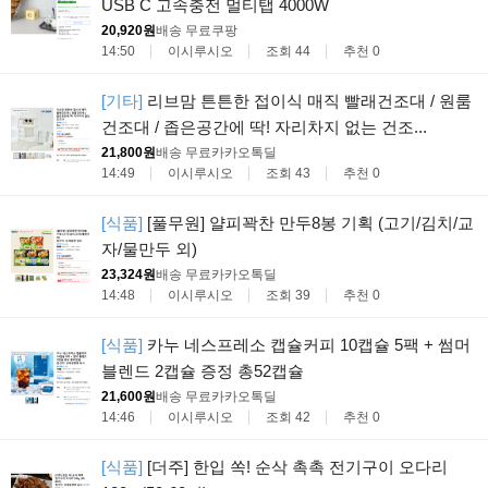
USB C 고속충전 멀티탭 4000W
20,920원
배송 무료
쿠팡
14:50
이시루시오
조회 44
추천 0
[기타]
리브맘 튼튼한 접이식 매직 빨래건조대 / 원룸
건조대 / 좁은공간에 딱! 자리차지 없는 건조...
21,800원
배송 무료
카카오톡딜
14:49
이시루시오
조회 43
추천 0
[식품]
[풀무원] 얄피꽉찬 만두8봉 기획 (고기/김치/교
자/물만두 외)
23,324원
배송 무료
카카오톡딜
14:48
이시루시오
조회 39
추천 0
[식품]
카누 네스프레소 캡슐커피 10캡슐 5팩 + 썸머
블렌드 2캡슐 증정 총52캡슐
21,600원
배송 무료
카카오톡딜
14:46
이시루시오
조회 42
추천 0
[식품]
[더주] 한입 쏙! 순삭 촉촉 전기구이 오다리