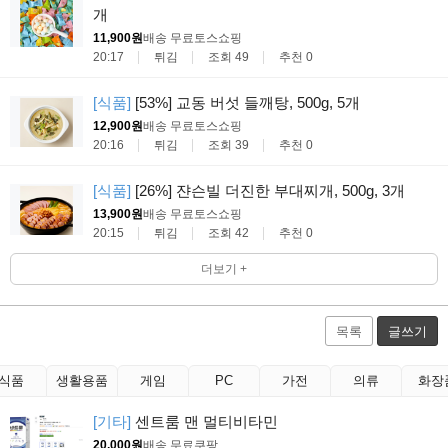
개
11,900원
배송 무료
토스쇼핑
20:17
튀김
조회 49
추천 0
[식품]
[53%] 교동 버섯 들깨탕, 500g, 5개
12,900원
배송 무료
토스쇼핑
20:16
튀김
조회 39
추천 0
[식품]
[26%] 쟌슨빌 더진한 부대찌개, 500g, 3개
13,900원
배송 무료
토스쇼핑
20:15
튀김
조회 42
추천 0
더보기 +
목록
글쓰기
식품
생활용품
게임
PC
가전
의류
화장
[기타]
센트룸 맨 멀티비타민
20,000원
배송 무료
쿠팡