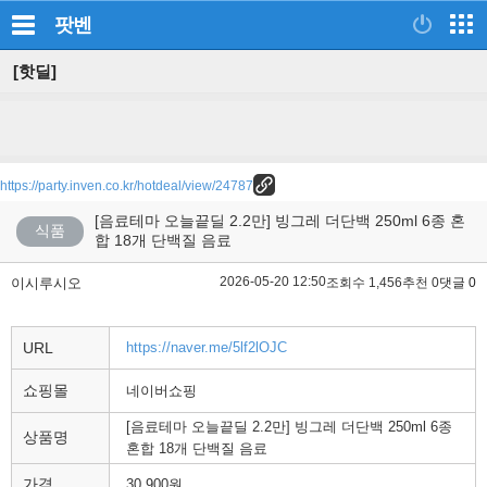
팟벤
[핫딜]
https://party.inven.co.kr/hotdeal/view/24787
[음료테마 오늘끝딜 2.2만] 빙그레 더단백 250ml 6종 혼
식품
합 18개 단백질 음료
2026-05-20 12:50
이시루시오
조회수 1,456
추천 0
댓글 0
URL
https://naver.me/5lf2lOJC
쇼핑몰
네이버쇼핑
[음료테마 오늘끝딜 2.2만] 빙그레 더단백 250ml 6종
상품명
혼합 18개 단백질 음료
가격
30,900원