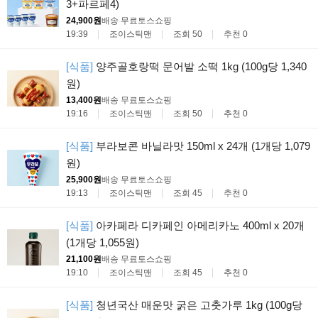
3+파르페4)
24,900원
배송 무료
토스쇼핑
19:39
조이스틱맨
조회 50
추천 0
[식품]
양주골호랑떡 문어발 소떡 1kg (100g당 1,340
원)
13,400원
배송 무료
토스쇼핑
19:16
조이스틱맨
조회 50
추천 0
[식품]
부라보콘 바닐라맛 150ml x 24개 (1개당 1,079
원)
25,900원
배송 무료
토스쇼핑
19:13
조이스틱맨
조회 45
추천 0
[식품]
아카페라 디카페인 아메리카노 400ml x 20개
(1개당 1,055원)
21,100원
배송 무료
토스쇼핑
19:10
조이스틱맨
조회 45
추천 0
[식품]
청년국산 매운맛 굵은 고춧가루 1kg (100g당