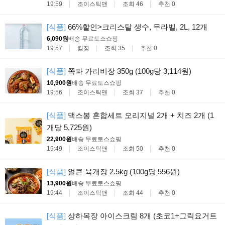
19:59
조이스틱맨
조회 46
추천 0
[식품]
66%할인>크리스탈 생수, 무라벨, 2L, 12개
6,090원
배송 무료
토스쇼핑
19:57
킴졍
조회 35
추천 0
[식품]
쪽파 가리비장 350g (100g당 3,114원)
10,900원
배송 무료
토스쇼핑
19:56
조이스틱맨
조회 37
추천 0
[식품]
맥스봉 혼합세트 오리지널 2개 + 치즈 2개 (1
개당 5,725원)
22,900원
배송 무료
토스쇼핑
19:49
조이스틱맨
조회 50
추천 0
[식품]
얼큰 육개장 2.5kg (100g당 556원)
13,900원
배송 무료
토스쇼핑
19:44
조이스틱맨
조회 44
추천 0
[식품]
상하목장 아이스크림 8개 (초코1+그릭요거트