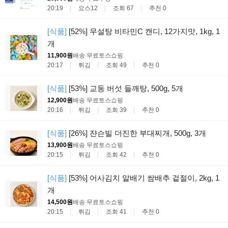
20:19
요스12
조회 67
추천 0
[식품]
[52%] 무설탕 비타민C 캔디, 12가지맛, 1kg, 1
개
11,900원
배송 무료
토스쇼핑
20:17
튀김
조회 49
추천 0
[식품]
[53%] 교동 버섯 들깨탕, 500g, 5개
12,900원
배송 무료
토스쇼핑
20:16
튀김
조회 39
추천 0
[식품]
[26%] 쟌슨빌 더진한 부대찌개, 500g, 3개
13,900원
배송 무료
토스쇼핑
20:15
튀김
조회 42
추천 0
[식품]
[53%] 어사김치 알배기 쌈배추 겉절이, 2kg, 1
개
14,500원
배송 무료
토스쇼핑
20:15
튀김
조회 41
추천 0