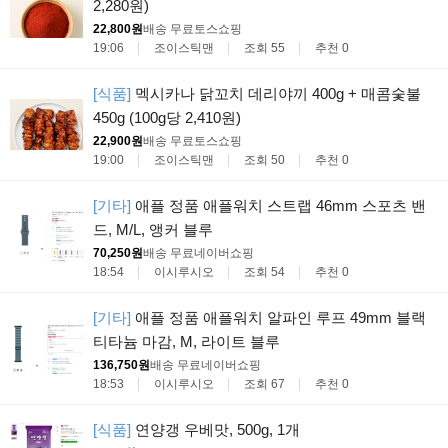
2,280원)
22,800원
배송 무료
토스쇼핑
19:06
조이스틱맨
조회 55
추천 0
[식품]
멕시카나 닭꼬치 데리야끼 400g + 매콤숯불
450g (100g당 2,410원)
22,900원
배송 무료
토스쇼핑
19:00
조이스틱맨
조회 50
추천 0
[기타]
애플 정품 애플워치 스트랩 46mm 스포츠 밴
드, M/L, 앵커 블루
70,250원
배송 무료
네이버쇼핑
18:54
이시루시오
조회 54
추천 0
[기타]
애플 정품 애플워치 알파인 루프 49mm 블랙
티타늄 마감, M, 라이트 블루
136,750원
배송 무료
네이버쇼핑
18:53
이시루시오
조회 67
추천 0
[식품]
연양갱 우베맛, 500g, 1개