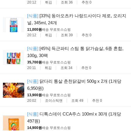
20:12
튀김
조회 36
추천 0
[식품]
[33%] 동아오츠카 나랑드사이다 제로, 오리지
널, 345ml, 24개
11,000원
배송 무료
토스쇼핑
20:12
튀김
조회 39
추천 0
[식품]
[45%] 득근파티 스팀 통 닭가슴살, 6종 혼합,
100g, 30팩
35,700원
배송 무료
토스쇼핑
20:11
튀김
조회 34
추천 0
[식품]
닭다리 통살 춘천닭갈비 500g x 2개 (1개당
6,950원)
13,900원
배송 무료
토스쇼핑
20:02
조이스틱맨
조회 49
추천 0
[식품]
디톡스데이 CCA주스 100ml x 30개 (1개당
497원)
14,900원
배송 무료
토스쇼핑