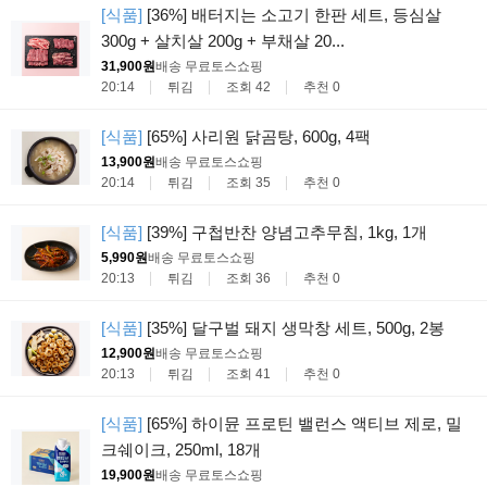
[식품]
[36%] 배터지는 소고기 한판 세트, 등심살
300g + 살치살 200g + 부채살 20...
31,900원
배송 무료
토스쇼핑
20:14
튀김
조회 42
추천 0
[식품]
[65%] 사리원 닭곰탕, 600g, 4팩
13,900원
배송 무료
토스쇼핑
20:14
튀김
조회 35
추천 0
[식품]
[39%] 구첩반찬 양념고추무침, 1kg, 1개
5,990원
배송 무료
토스쇼핑
20:13
튀김
조회 36
추천 0
[식품]
[35%] 달구벌 돼지 생막창 세트, 500g, 2봉
12,900원
배송 무료
토스쇼핑
20:13
튀김
조회 41
추천 0
[식품]
[65%] 하이뮨 프로틴 밸런스 액티브 제로, 밀
크쉐이크, 250ml, 18개
19,900원
배송 무료
토스쇼핑