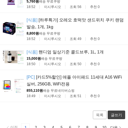
5,760원
배송 무료
쿠팡
18:52
이시루시오
조회 56
추천 0
[식품]
[하루특가] 오레오 호떡맛 샌드위치 쿠키 랜덤
발송, 1개, 1kg
8,800원
배송 무료
쿠팡
18:52
이시루시오
조회 49
추천 0
[식품]
핸디엄 일상기준 콜드브루, 1L, 1개
15,000원
배송 무료
쿠팡
18:50
이시루시오
조회 50
추천 0
[PC]
[카드5%할인] 애플 아이패드 11세대 A16 WiFi
실버, 256GB, WiFi전용
855,110원
배송 무료
네이버쇼핑
18:49
이시루시오
조회 51
추천 0
목록
글쓰기
이전
1
2
3
4
5
6
7
8
9
10
다음