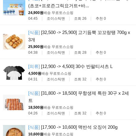
(초코+프로즌그릭요거트+바...
24,900원
배송 무료
토스쇼핑
04:45
조이스틱맨
조회 26
추천 0
[식품]
[32,500 -> 25,900] 고기듬뿍 꼬꼬랑땡 700g x
3개
25,900원
배송 무료
토스쇼핑
04:38
조이스틱맨
조회 28
추천 0
[의류]
[12,900 -> 4,500] 30수 반팔티셔츠 L
4,500원
배송 무료
토스쇼핑
04:31
조이스틱맨
조회 32
추천 0
[식품]
[31,800 -> 18,500] 무항생제 특란 30구 x 2세
트
18,500원
배송 무료
토스쇼핑
04:26
조이스틱맨
조회 32
추천 0
[식품]
[17,900 -> 10,600] 맥반석 오징어 200g
10,600원
배송 무료
토스쇼핑