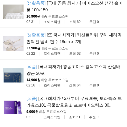
[생활용품]
[국내 공동 최저가] 아이스오션 냉감 홑이
불 100x150
10,900원
배송 무료
토스쇼핑
02:31
조이스틱맨
조회 62
추천 0
[생활용품]
[또 국내최저가] 키친플라워 꾸테 세라믹
인덕션 냄비 편수 18cm x 2개
27,900원
배송 무료
토스쇼핑
02:22
조이스틱맨
조회 63
추천 0
[식품]
[국내최저가] 광동초이스 광옥고스틱 산삼배
양근 30포
14,900원
배송 무료
토스쇼핑
02:16
조이스틱맨
조회 64
추천 0
[식품]
[국내최저가 / 2개부터 무료배송] 보라톡스 보
라효소101 곡물발효효소 프로바이오틱스 30...
9,000원
배송 무료
토스쇼핑
02:11
조이스틱맨
조회 61
추천 0