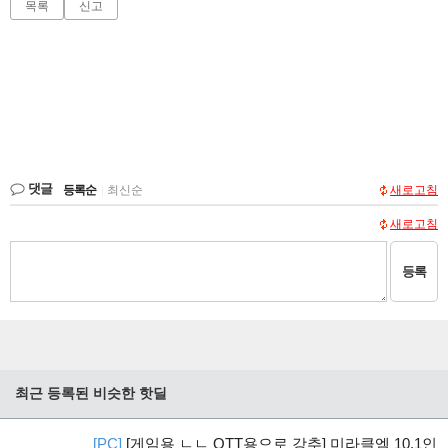
목록
신고
댓글
등록순
|
최신순
새로고침
새로고침
등록
최근 등록된 비슷한 핫딜
[PC]
[게임용 ㄴㄴ OTT용으로 강추] 미라클엠 10.1인