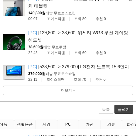
치 태블릿
149,800원
배송 무료
토스쇼핑
00:07
조이스틱맨
조회 80
추천 0
[PC]
[129,800 -> 38,600] 워세리 WG3 무선 게이밍
헤드셋
38,600원
배송 무료
쿠팡
22:43
조이스틱맨
조회 60
추천 0
[PC]
[538,500 -> 379,000] LG전자 노트북 15.6인치
379,000원
배송 무료
토스쇼핑
22:11
조이스틱맨
조회 70
추천 0
더보기 +
목록
글쓰기
식품
생활용품
게임
PC
가전
의류
화장