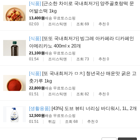
[식품]
[근소한 차이로 국내최저가] 양주골호랑떡 문
어발소떡 1kg
13,400원
배송 무료
토스쇼핑
02:03
조이스틱맨
조회 69
추천 0
[식품]
[또또 국내최저가] 빙그레 아카페라 디카페인
아메리카노 400ml x 20개
21,100원
배송 무료
토스쇼핑
01:54
조이스틱맨
조회 73
추천 0
[식품]
[또 국내최저가 ㅁㅊ] 청년국산 매운맛 굵은 고
춧가루 1kg
22,800원
배송 무료
토스쇼핑
01:51
조이스틱맨
조회 82
추천 0
[생활용품]
[43%] 도브 뷰티 너리싱 바디워시, 1L, 2개
12,500원
배송 무료
토스쇼핑
01:51
튀김
조회 68
추천 0