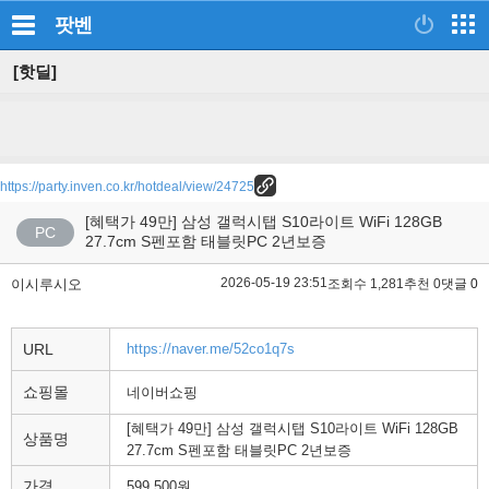
팟벤
[핫딜]
https://party.inven.co.kr/hotdeal/view/24725
[혜택가 49만] 삼성 갤럭시탭 S10라이트 WiFi 128GB
PC
27.7cm S펜포함 태블릿PC 2년보증
2026-05-19 23:51
이시루시오
조회수 1,281
추천 0
댓글 0
URL
https://naver.me/52co1q7s
쇼핑몰
네이버쇼핑
[혜택가 49만] 삼성 갤럭시탭 S10라이트 WiFi 128GB
상품명
27.7cm S펜포함 태블릿PC 2년보증
가격
599,500원