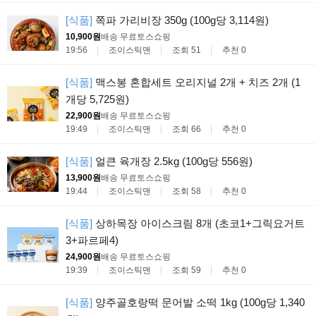
[식품]
쪽파 가리비장 350g (100g당 3,114원)
10,900원
배송 무료
토스쇼핑
19:56
조이스틱맨
조회 51
추천 0
[식품]
맥스봉 혼합세트 오리지널 2개 + 치즈 2개 (1
개당 5,725원)
22,900원
배송 무료
토스쇼핑
19:49
조이스틱맨
조회 66
추천 0
[식품]
얼큰 육개장 2.5kg (100g당 556원)
13,900원
배송 무료
토스쇼핑
19:44
조이스틱맨
조회 58
추천 0
[식품]
상하목장 아이스크림 8개 (초코1+그릭요거트
3+파르페4)
24,900원
배송 무료
토스쇼핑
19:39
조이스틱맨
조회 59
추천 0
[식품]
양주골호랑떡 문어발 소떡 1kg (100g당 1,340