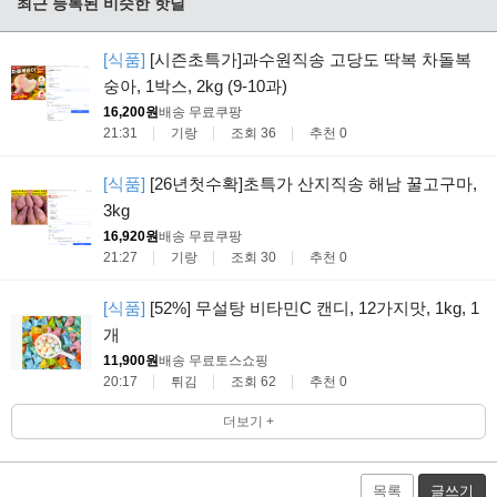
최근 등록된 비슷한 핫딜
[식품]
[시즌초특가]과수원직송 고당도 딱복 차돌복
숭아, 1박스, 2kg (9-10과)
16,200원
배송 무료
쿠팡
21:31
기랑
조회 36
추천 0
[식품]
[26년첫수확]초특가 산지직송 해남 꿀고구마,
3kg
16,920원
배송 무료
쿠팡
21:27
기랑
조회 30
추천 0
[식품]
[52%] 무설탕 비타민C 캔디, 12가지맛, 1kg, 1
개
11,900원
배송 무료
토스쇼핑
20:17
튀김
조회 62
추천 0
더보기 +
목록
글쓰기