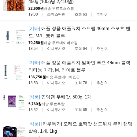
450g (100g당 2,410원)
22,900원
배송 무료
토스쇼핑
19:00
조이스틱맨
조회 63
추천 0
[기타]
애플 정품 애플워치 스트랩 46mm 스포츠 밴
드, M/L, 앵커 블루
70,250원
배송 무료
네이버쇼핑
18:54
이시루시오
조회 64
추천 0
[기타]
애플 정품 애플워치 알파인 루프 49mm 블랙
티타늄 마감, M, 라이트 블루
136,750원
배송 무료
네이버쇼핑
18:53
이시루시오
조회 78
추천 0
[식품]
연양갱 우베맛, 500g, 1개
5,760원
배송 무료
쿠팡
18:52
이시루시오
조회 65
추천 0
[식품]
[하루특가] 오레오 호떡맛 샌드위치 쿠키 랜덤
발송, 1개, 1kg