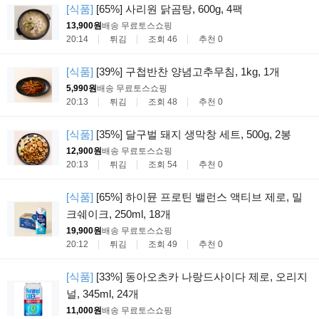
[식품]
[65%] 사리원 닭곰탕, 600g, 4팩
13,900원
배송 무료
토스쇼핑
20:14
튀김
조회 46
추천 0
[식품]
[39%] 구첩반찬 양념고추무침, 1kg, 1개
5,990원
배송 무료
토스쇼핑
20:13
튀김
조회 48
추천 0
[식품]
[35%] 달구벌 돼지 생막창 세트, 500g, 2봉
12,900원
배송 무료
토스쇼핑
20:13
튀김
조회 54
추천 0
[식품]
[65%] 하이뮨 프로틴 밸런스 액티브 제로, 밀
크쉐이크, 250ml, 18개
19,900원
배송 무료
토스쇼핑
20:12
튀김
조회 49
추천 0
[식품]
[33%] 동아오츠카 나랑드사이다 제로, 오리지
널, 345ml, 24개
11,000원
배송 무료
토스쇼핑