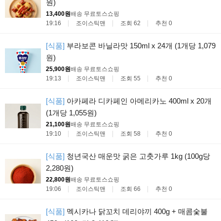
원)
13,400원
배송 무료
토스쇼핑
19:16
조이스틱맨
조회 62
추천 0
[식품]
부라보콘 바닐라맛 150ml x 24개 (1개당 1,079
원)
25,900원
배송 무료
토스쇼핑
19:13
조이스틱맨
조회 55
추천 0
[식품]
아카페라 디카페인 아메리카노 400ml x 20개
(1개당 1,055원)
21,100원
배송 무료
토스쇼핑
19:10
조이스틱맨
조회 58
추천 0
[식품]
청년국산 매운맛 굵은 고춧가루 1kg (100g당
2,280원)
22,800원
배송 무료
토스쇼핑
19:06
조이스틱맨
조회 66
추천 0
[식품]
멕시카나 닭꼬치 데리야끼 400g + 매콤숯불