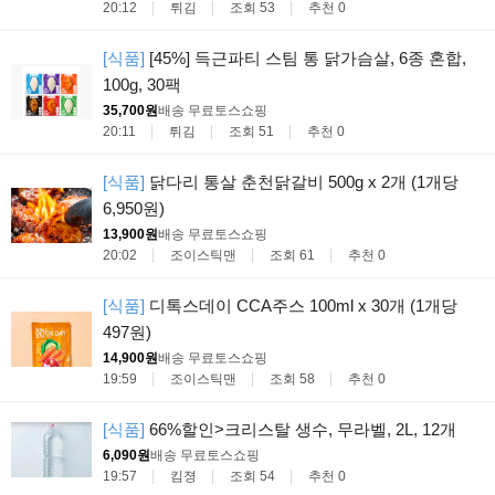
20:12
튀김
조회 53
추천 0
[식품]
[45%] 득근파티 스팀 통 닭가슴살, 6종 혼합,
100g, 30팩
35,700원
배송 무료
토스쇼핑
20:11
튀김
조회 51
추천 0
[식품]
닭다리 통살 춘천닭갈비 500g x 2개 (1개당
6,950원)
13,900원
배송 무료
토스쇼핑
20:02
조이스틱맨
조회 61
추천 0
[식품]
디톡스데이 CCA주스 100ml x 30개 (1개당
497원)
14,900원
배송 무료
토스쇼핑
19:59
조이스틱맨
조회 58
추천 0
[식품]
66%할인>크리스탈 생수, 무라벨, 2L, 12개
6,090원
배송 무료
토스쇼핑
19:57
킴졍
조회 54
추천 0