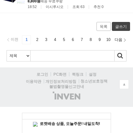
8,800원
배송 무료
쿠팡
18:52
이시루시오
조회 63
추천 0
목록
글쓰기
이전
1
2
3
4
5
6
7
8
9
10
다음
로그인
PC화면
퀵링크
설정
청소년보호정책
이용약관
개인정보처리방침
▲
불법촬영물신고안내
(주)
인
벤