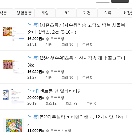
식품
생활용품
게임
PC
가전
의류
화장
[식품]
[시즌초특가]과수원직송 고당도 딱복 차돌복
숭아, 1박스, 2kg (9-10과)
16,200원
배송 무료
쿠팡
21:31
기랑
조회 36
추천 0
[식품]
[26년첫수확]초특가 산지직송 해남 꿀고구마,
3kg
16,920원
배송 무료
쿠팡
21:27
기랑
조회 30
추천 0
[기타]
센트룸 맨 멀티비타민
20,000원
배송 무료
쿠팡
20:19
요스12
조회 79
추천 0
[식품]
[52%] 무설탕 비타민C 캔디, 12가지맛, 1kg, 1
개
11,900원
배송 무료
토스쇼핑