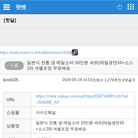
팟벤
[핫딜]
https://party.inven.co.kr/hotdeal/view/24586
일본식 전통 생 메밀소바 10인분 세트(메밀생면10+소스
식품
10) 개별포장 무료배송
lkm9105
2026-05-19 14:53
조회수 1,279
추천 0
댓글 0
https://clink.kakao.com/sp/tVpsUD6TSt8RYzJh?ref
URL
=SHARE_AF
쇼핑몰
카카오톡딜
일본식 전통 생 메밀소바 10인분 세트(메밀생면10
상품명
+소스10) 개별포장 무료배송