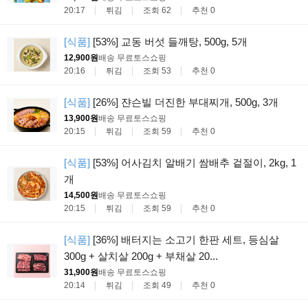
20:17
튀김
조회 62
추천 0
[식품]
[53%] 교동 버섯 들깨탕, 500g, 5개
12,900원
배송 무료
토스쇼핑
20:16
튀김
조회 53
추천 0
[식품]
[26%] 쟌슨빌 더진한 부대찌개, 500g, 3개
13,900원
배송 무료
토스쇼핑
20:15
튀김
조회 59
추천 0
[식품]
[53%] 어사김치 알배기 쌈배추 겉절이, 2kg, 1
개
14,500원
배송 무료
토스쇼핑
20:15
튀김
조회 59
추천 0
[식품]
[36%] 배터지는 소고기 한판 세트, 등심살
300g + 살치살 200g + 부채살 20...
31,900원
배송 무료
토스쇼핑
20:14
튀김
조회 49
추천 0