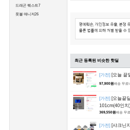
드래곤 퀘스트7
풋볼 매니저26
최근 등록된 비슷한 핫딜
[가전]
[오늘 끝
97,900원
배송 무료
[가전]
[오늘끝딜
101cm(40
369,550원
배송 무
[가전]
[샤크닌자