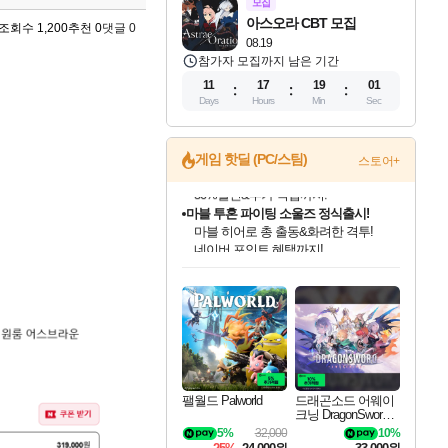
모집
아스오라 CBT 모집
조회수 1,200
추천 0
댓글 0
08.19
참가자 모집까지 남은 기간
11
17
18
59
Days
Hours
Min
Sec
게임 핫딜 (PC/스팀)
스토어+
마블 투혼 파이팅 소울즈 정식출시!
마블 히어로 총 출동&화려한 격투!
네이버 포인트 혜택까지!
인벤게임즈 8월 특별 할인!
드래곤소드: 어웨이크닝 입점!
문명 7 특별 할인!
귀무자: 검의 길 예약 판매 중!
비스트 오브 리인카네이션 정식 출시!
커세어 코브 출시 기념 할인!
더 렐릭 퍼스트 가디언 정식 출시
베데스다 40주년 기념 할인 중!
캡콤 프렌차이즈 할인 진행 중!
캡콤 일부 상품 상시 할인
스타워즈 은하계 레이서
로블록스 기프트 카드 공식 입점
인기 퍼블리셔 모음!
스팀으로 만나는 드래곤소드!
조선&고려 DLC 출시 예정
10% 할인과
게임프릭 신작 IP
해적'섬'을 발전시키자!
설화x하드코어 액션!
베데스다의 명작들을
몬헌, 바하 등 인기 IP를
몬헌 와일즈 & 드래곤즈 도그마2
인벤게임즈에서 10% 추가 적립
Robux를 가장 안전하고
최대 90% 할인가를 만나보세요!
네이버혜택과 함께 만나보세요!
50%할인&추가 적립까지!
이니&베니 혜택까지!
네이버 혜택가와 함께 예약하세요!
할인&네이버혜택으로 만나보세요!
네이버페이 혜택과 만나보세요!
40주년 프로모션으로 만나보세요!
할인가에 만나보세요!
일부 에디션 상시 할인!
혜택으로 예약 판매 중
편안하게 충전하세요
팰월드 Palworld
드래곤소드 어웨이
크닝 DragonSword A
wakening
5%
32,000
10%