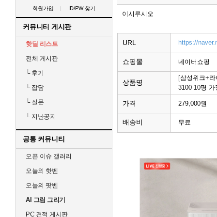
회원가입
ID/PW 찾기
이시루시오
커뮤니티 게시판
URL
https://naver
핫딜 리스트
전체 게시판
쇼핑몰
네이버쇼핑
└
후기
[삼성위크+라
상품명
3100 10평 
└
잡담
└
질문
가격
279,000원
└
지난공지
배송비
무료
공통 커뮤니티
오픈 이슈 갤러리
오늘의 핫벤
오늘의 팟벤
AI 그림 그리기
PC 견적 게시판