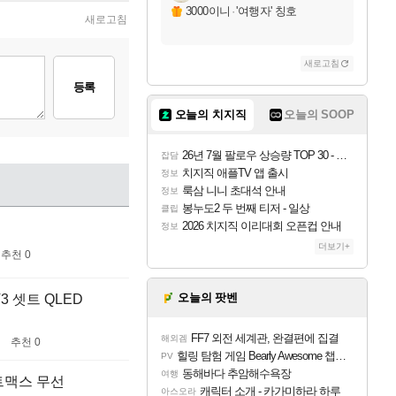
3000이니
·
'여행자' 칭호
새로고침
새로고침
등록
오늘의 치지직
오늘의 SOOP
26년 7월 팔로우 상승량 TOP 30 - 월간 치지직
잡담
치지직 애플TV 앱 출시
정보
룩삼 니니 초대석 안내
정보
봉누도2 두 번째 티저 - 일상
클립
2026 치지직 이리대회 오픈컵 안내
정보
더보기+
추천 0
오늘의 팟벤
 셋트 QLED
FF7 외전 세계관, 완결편에 집결
해외겜
추천 0
힐링 탐험 게임 Bearly Awesome 챕터 1 트레일러
PV
동해바다 추암해수욕장
여행
트맥스 무선
캐릭터 소개 - 카가미하라 하루
아스오라