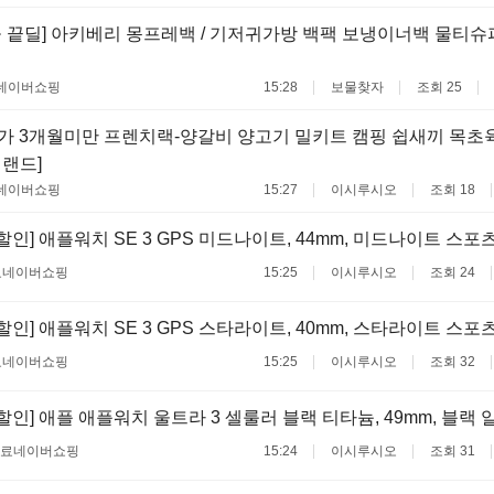
늘 끝딜] 아키베리 몽프레백 / 기저귀가방 백팩 보냉이너백 물티
네이버쇼핑
15:28
보물찾자
조회 25
가 3개월미만 프렌치랙-양갈비 양고기 밀키트 캠핑 쉽새끼 목초
질랜드]
네이버쇼핑
15:27
이시루시오
조회 18
인] 애플워치 SE 3 GPS 미드나이트, 44mm, 미드나이트 스포츠밴
료
네이버쇼핑
15:25
이시루시오
조회 24
인] 애플워치 SE 3 GPS 스타라이트, 40mm, 스타라이트 스포츠밴
료
네이버쇼핑
15:25
이시루시오
조회 32
할인] 애플 애플워치 울트라 3 셀룰러 블랙 티타늄, 49mm, 블랙 
무료
네이버쇼핑
15:24
이시루시오
조회 31