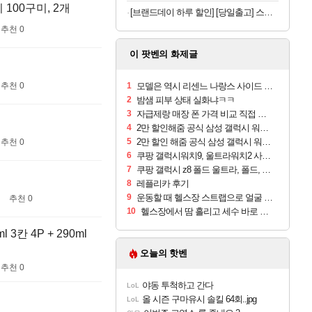
100구미, 2개
[브랜드데이 하루 할인] [당일출고] 스파오키즈 콜라보 반팔 파자마 모음
추천 0
이 팟벤의 화제글
추천 0
1
모델은 역시 리센느 나랑스 사이드 1.25L 1박스
2
밤샘 피부 상태 실화냐ㅋㅋ
3
자급제랑 매장 폰 가격 비교 직접 안가도 되네요
4
2만 할인해줌 공식 삼성 갤럭시 워치9 크림, 40mm, 블루투스
5
2만 할인 해줌 공식 삼성 갤럭시 워치9 실버, 44mm, 블루투스
추천 0
6
쿠팡 갤럭시워치9, 울트라워치2 사전구매 혜택 받아보세요
7
쿠팡 갤럭시 z8 폴드 울트라, 폴드, 플립 사전예약
8
레플리카 후기
9
운동할 때 헬스장 스트랩으로 얼굴 만졌다가 볼 뒤집어짐
추천 0
10
헬스장에서 땀 흘리고 세수 바로 안 하면 트러블 나냐?
칸 4P + 290ml
오늘의 핫벤
추천 0
야동 투척하고 간다
LoL
올 시즌 구마유시 솔킬 64회..jpg
LoL