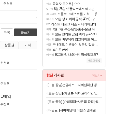
추천 0
공명자 모먼트 | 수수
명조
8월 28일 넷플릭스에서 예고편 공개 예정
GTA6
프롤로그 테스트를 마치고.. (feat. 리아)
리밋제로
모든 성소 위치 공략 (40개) - 귀환한 영혼 도전과제
비스트
라스트 에포크 시즌5 - 서리화신의 분노 티저
PV
7월~8월 부산-단양-충주-울진 다녀왔어요~
여행
목록
글쓰기
모든 엘리트 골렘 위치 공략 (30개) - 방랑 결투가
비스트
모든 바우에라 업그레이드 아이템 획득 위치 공략 (89개)
비스트
국내에도 이쁜곳이 많은것 같습니다
상품권
기타
여행
스누피냥님
명조
60프레임 나오는데 정상일까요?
레퀴엠
새로고침
추천 0
핫딜
게시판
더보기+
추천 0
[오늘 끝딜]선글라스 + 자외선차단 냉감원단 스포츠 쿨 마스크 화이트 1매입
[오늘 끝딜][2개월분] 닥터브라이언 멀티비타민 피치 레몬맛 젤리 멀티구미 100구미, 2개
 1매입
[오늘 끝딜] [슈퍼적립+사은품 증정] 헬스헬퍼 맥스컷 프로 크롬 추성훈 다이어트 혈당 체지방 컷팅제 120캡슐, 5개
추천 0
[타임딜] [네이버단독] 리벤스 엔데일리 엠보싱 아기물티슈 100매, 10개