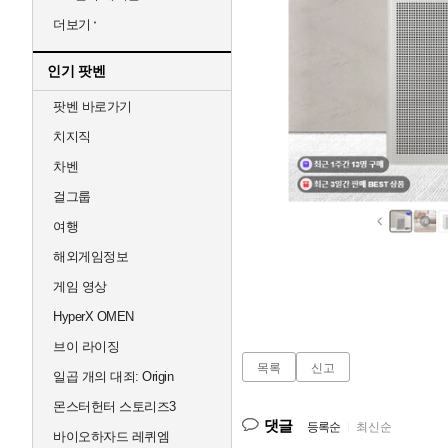
더보기
인기 팟벤
팟벤 바로가기
치지직
차벤
걸그룹
여행
해외게임정보
게임 영상
HyperX OMEN
브이 라이징
목록
신고
일곱 개의 대죄: Origin
몬스터헌터 스토리즈3
댓글
등록순
|
최신순
바이오하자드 레퀴엠