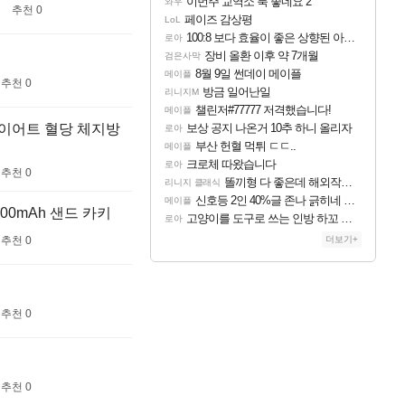
이번주 교역소 룩 좋네요 2
와우
추천 0
페이즈 감상평
LoL
100:8 보다 효율이 좋은 상향된 아제나 ㄷㄷ
로아
장비 올환 이후 약 7개월
검은사막
8월 9일 썬데이 메이플
메이플
추천 0
방금 일어난일
리니지M
챌린저#77777 저격했습니다!
메이플
다이어트 혈당 체지방
보상 공지 나온거 10추 하니 올리자
로아
부산 헌혈 먹튀 ㄷㄷ..
메이플
크로체 따왔습니다
로아
추천 0
똘끼형 다 좋은데 해외작업장 도와주는 짓은 좀 아니지않냐?
리니지 클래식
신호등 2인 40%글 존나 긁히네 씨발
메이플
00mAh 샌드 카키
고양이를 도구로 쓰는 인방 하꼬 스트리머 박제합니다.
로아
추천 0
더보기+
추천 0
추천 0