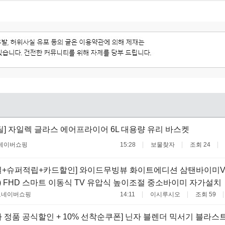
딜] 자일렉 글라스 에어프라이어 6L 대용량 유리 바스켓
네이버쇼핑
15:28
보물찾자
조회 24
+슈퍼적립+카드할인] 와이드무빙뷰 화이트에디션 삼탠바이미V3
인치) FHD 스마트 이동식 TV 유압식 높이조절 중소바이미 자가설치
료
네이버쇼핑
14:11
이시루시오
조회 59
 정품 공식할인 + 10% 선착순쿠폰] 닌자 블렌더 믹서기 블라스