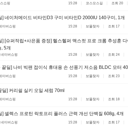
스쇼핑
15:28
코스모스길
조회 20
] 네이처메이드 비타민D3 구미 비타민D 2000IU 140구미, 1개
네이버쇼핑
15:28
보물찾자
조회 17
딜] [슈퍼적립+사은품 증정] 헬스헬퍼 맥스컷 프로 크롬 추성훈 
, 5개
료
네이버쇼핑
15:28
보물찾자
조회 24
 끝딜] 나비 빅팬 접이식 휴대용 손 선풍기 저소음 BLDC 모터 40
네이버쇼핑
15:28
보물찾자
조회 23
끝딜] 커리쉴 실키 오일 세럼 70ml
네이버쇼핑
15:28
보물찾자
조회 18
딜] 셀렉스 프로틴 락토프리 플러스 근력 개선 단백질 608g, 4개
료
네이버쇼핑
15:28
보물찾자
조회 17