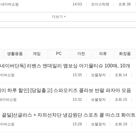
료
네이버쇼핑
14:03
조이스틱맨
조회 36
더보기 +
생활용품
게임
PC
가전
의류
화장품
 [네이버단독] 리벤스 엔데일리 엠보싱 아기물티슈 100매, 10개
이버쇼핑
15:35
보물찾자
조회 14
이 하루 할인] [당일출고] 스파오키즈 콜라보 반팔 파자마 모음
네이버쇼핑
15:32
보물찾자
조회 15
 끝딜]선글라스 + 자외선차단 냉감원단 스포츠 쿨 마스크 화이트
이버쇼핑
15:28
보물찾자
조회 19