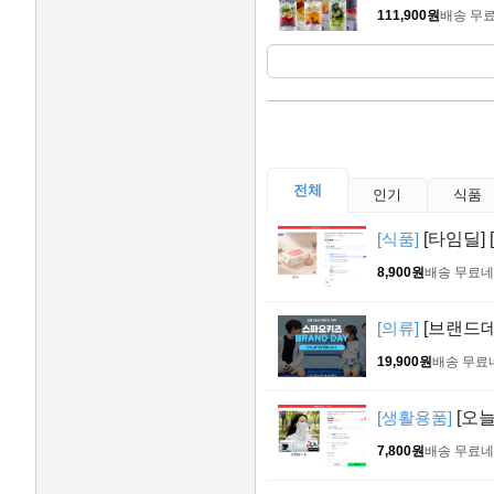
111,900원
배송 무
전체
인기
식품
[식품]
[타임딜]
8,900원
배송 무료
네
[의류]
[브랜드데
19,900원
배송 무료
[생활용품]
[오늘
7,800원
배송 무료
네