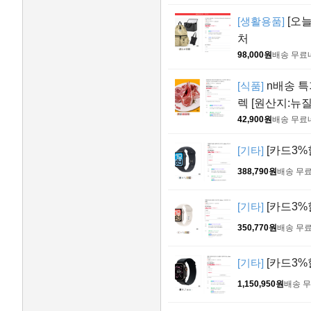
[생활용품]
[오
처
98,000원
배송 무료
[식품]
n배송 특
렉 [원산지:뉴
42,900원
배송 무료
[기타]
[카드3%할
388,790원
배송 무
[기타]
[카드3%할
350,770원
배송 무
[기타]
[카드3%
1,150,950원
배송 