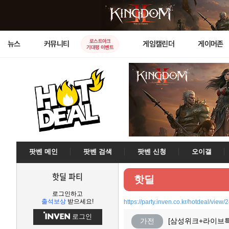
로스트아크
뉴스
커뮤니티
게임캘린더
게이머존
기대평 이벤트
팟벤 메인
팟벤 검색
팟벤 신청
오이갤
핫딜 파티
핫딜
로그인하고
출석보상
받으세요!
https://party.inven.co.kr/hotdeal/view
로그인
가전
[삼성위크+라이브특가