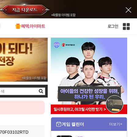
혜택.아이마트
로그인
인
벤
전
체
사
이
트
맵
검
색
게임 캘린더
더보기+
F03102RTD