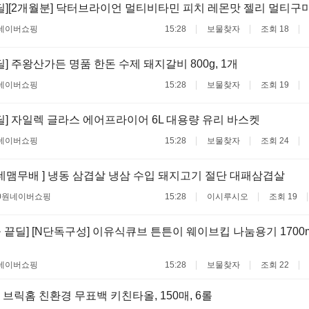
딜][2개월분] 닥터브라이언 멀티비타민 피치 레몬맛 젤리 멀티구미 
네이버쇼핑
15:28
보물찾자
조회 18
딜] 주왕산가든 명품 한돈 수제 돼지갈비 800g, 1개
네이버쇼핑
15:28
보물찾자
조회 19
딜] 자일렉 글라스 에어프라이어 6L 대용량 유리 바스켓
네이버쇼핑
15:28
보물찾자
조회 24
네맴무배 ] 냉동 삼겹살 냉삼 수입 돼지고기 절단 대패삼겹살
0원
네이버쇼핑
15:28
이시루시오
조회 19
 끝딜] [N단독구성] 이유식큐브 튼튼이 웨이브킵 나눔용기 1700ml 3
네이버쇼핑
15:28
보물찾자
조회 22
 브릭홈 친환경 무표백 키친타올, 150매, 6롤