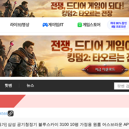
X
최대 90% 할인
라이브/영상
게이밍/IT
게임스토어
8월 프로모션
핫벤
뉴스
/24566
] 삼성 공기청정기 블루스카이 3100 10평 가정용 원룸 어스브라운 AP70