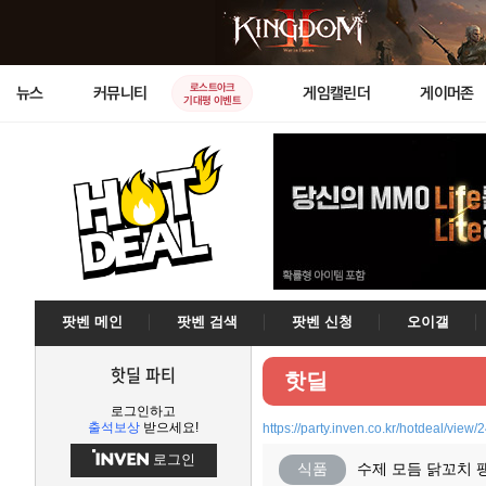
로스트아크
뉴스
커뮤니티
게임캘린더
게이머존
기대평 이벤트
팟벤 메인
팟벤 검색
팟벤 신청
오이갤
핫딜 파티
핫딜
로그인하고
출석보상
받으세요!
https://party.inven.co.kr/hotdeal/view
로그인
식품
수제 모듬 닭꼬치 