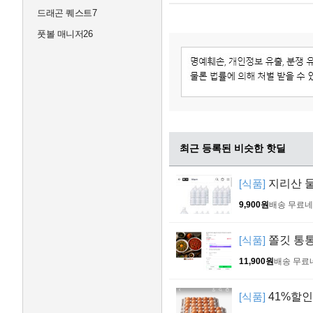
드래곤 퀘스트7
풋볼 매니저26
최근 등록된 비슷한 핫딜
[식품]
지리산 물
9,900원
배송 무료
네
[식품]
쫄깃 통통
11,900원
배송 무료
[식품]
41%할인