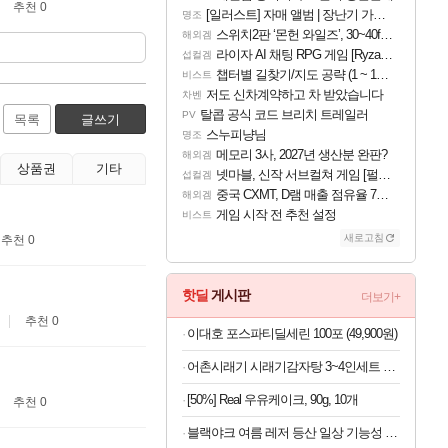
추천 0
[일러스트] 자매 앨범 | 장난기 가득한 오후의 공원 (리메이크판)
명조
스위치2판 ‘몬헌 와일즈’, 30~40fps 목표 추정
해외겜
라이자 AI 채팅 RPG 게임 [RyzaChat: AI] 공개
섭컬겜
챕터별 길찾기/지도 공략 (1 ~ 12장)
비스트
저도 신차계약하고 차 받았습니다
차벤
탈콥 공식 코드 브리치 트레일러
PV
목록
글쓰기
스누피냥님
명조
메모리 3사, 2027년 생산분 완판?
해외겜
상품권
기타
넷마블, 신작 서브컬쳐 게임 [펄 인 블루] 티저 사이트 오픈
섭컬겜
중국 CXMT, D램 매출 점유율 7%…글로벌 4위로 부상
해외겜
게임 시작 전 추천 설정
비스트
새로고침
추천 0
핫딜
게시판
더보기+
추천 0
이대호 포스파티딜세린 100포 (49,900원)
어촌시래기 시래기감자탕 3~4인세트 3.2kg내외 (라면사리 서비스)
[50%] Real 우유케이크, 90g, 10개
추천 0
블랙야크 여름 레저 등산 일상 기능성 반바지