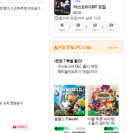
모집
아스오라 CBT 모집
조회수 1,218
추천 0
댓글 0
08.19
참가자 모집까지 남은 기간
11
22
13
22
Days
Hours
Min
Sec
게임 핫딜 (PC/스팀)
스토어+
문명 7 특별 할인!
조선&고려 DLC 출시 예정
50%할인&추가 적립까지!
마블 투혼 파이팅 소울즈 정식출시!
마블 히어로 총 출동&화려한 격투!
인벤게임즈 8월 특별 할인!
드래곤소드: 어웨이크닝 입점!
귀무자: 검의 길 예약 판매 중!
비스트 오브 리인카네이션 정식 출시!
커세어 코브 출시 기념 할인!
더 렐릭 퍼스트 가디언 정식 출시
베데스다 40주년 기념 할인 중!
캡콤 프렌차이즈 할인 진행 중!
캡콤 일부 상품 상시 할인
스타워즈 은하계 레이서
로블록스 기프트 카드 공식 입점
네이버 포인트 혜택까지!
인기 퍼블리셔 모음!
스팀으로 만나는 드래곤소드!
10% 할인과
게임프릭 신작 IP
해적'섬'을 발전시키자!
설화x하드코어 액션!
베데스다의 명작들을
몬헌, 바하 등 인기 IP를
몬헌 와일즈 & 드래곤즈 도그마2
인벤게임즈에서 10% 추가 적립
Robux를 가장 안전하고
최대 90% 할인가를 만나보세요!
네이버혜택과 함께 만나보세요!
이니&베니 혜택까지!
네이버 혜택가와 함께 예약하세요!
할인&네이버혜택으로 만나보세요!
네이버페이 혜택과 만나보세요!
40주년 프로모션으로 만나보세요!
할인가에 만나보세요!
일부 에디션 상시 할인!
혜택으로 예약 판매 중
편안하게 충전하세요
팰월드 Palworld
마블 투혼 파이팅
소울즈 얼티밋 에디
션 MARVEL Tokon
5%
32,000
5%
Fighting Souls Ultima