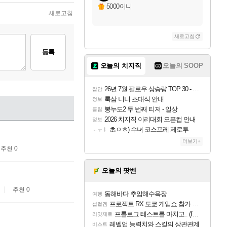
5000이니
새로고침
새로고침
등록
오늘의 치지직
오늘의 SOOP
26년 7월 팔로우 상승량 TOP 30 - 월간 치지직
잡담
룩삼 니니 초대석 안내
정보
봉누도2 두 번째 티저 - 일상
클립
2026 치지직 이리대회 오픈컵 안내
정보
초ㅇㅎ) 수녀 코스프레 제로투
ㅗㅜㅑ
더보기+
추천 0
오늘의 팟벤
추천 0
동해바다 추암해수욕장
여행
프로젝트 RX 도쿄 게임쇼 참가 결정
섭컬겜
프롤로그 테스트를 마치고.. (feat. 리아)
리밋제로
레벨업 능력치와 스킬의 상관관계
비스트