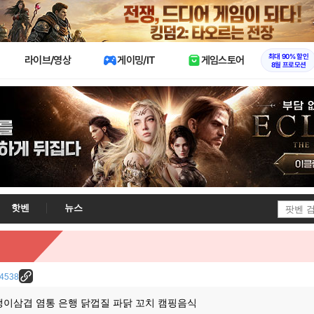
X
최대 90% 할인
라이브/영상
게이밍/IT
게임스토어
8월 프로모션
핫벤
뉴스
/24538
팽이삼겹 염통 은행 닭껍질 파닭 꼬치 캠핑음식