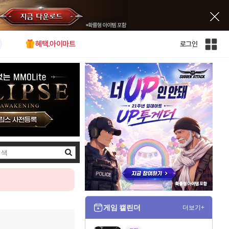
혜택.아이마트
로그인
인
벤
전
체
사
이
트
맵
검
색
게임 캘린더
더보기+