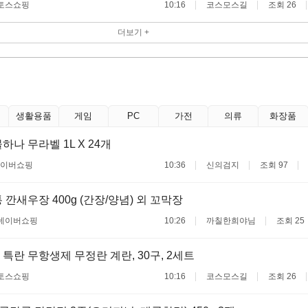
토스쇼핑
10:16
코스모스길
조회 26
더보기 +
생활용품
게임
PC
가전
의류
화장품
하나 무라벨 1L X 24개
이버쇼핑
10:36
신의검지
조회 97
 깐새우장 400g (간장/양념) 외 꼬막장
네이버쇼핑
10:26
까칠한희야님
조회 25
 특란 무항생제 무정란 계란, 30구, 2세트
토스쇼핑
10:16
코스모스길
조회 26