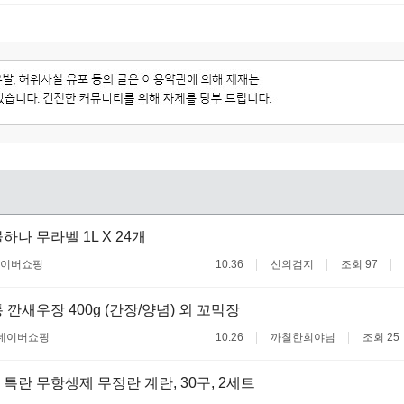
하나 무라벨 1L X 24개
이버쇼핑
10:36
신의검지
조회 97
 깐새우장 400g (간장/양념) 외 꼬막장
네이버쇼핑
10:26
까칠한희야님
조회 25
 특란 무항생제 무정란 계란, 30구, 2세트