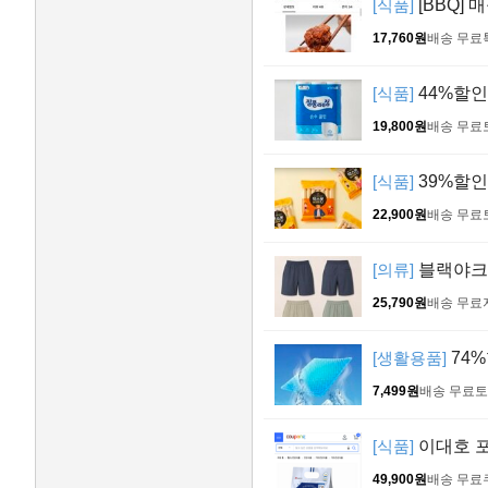
[식품]
[BBQ] 
17,760원
배송 무료
[식품]
44%할인>
19,800원
배송 무료
[식품]
39%할인>
22,900원
배송 무료
[의류]
블랙야크 
25,790원
배송 무료
[생활용품]
74%
7,499원
배송 무료
토
[식품]
이대호 포스
49,900원
배송 무료