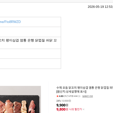
2026-05-19 12:53
r.me/Fto8RWZD
꼬치 팽이삼겹 염통 은행 닭껍질 파닭 꼬