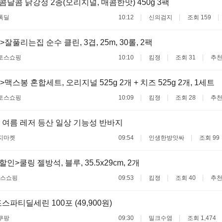
매콤달콤 닭강정 2종(오리지널, 매콤한맛) 450g 3팩
톡딜
10:12
신의검지
조회 159
잘풀리는집 순수 클린, 3겹, 25m, 30롤, 2팩
토스쇼핑
10:10
킴졍
조회 31
추천
맥스봉 혼합세트, 오리지널 525g 2개 + 치즈 525g 2개, 1세트
토스쇼핑
10:09
킴졍
조회 28
추천
여름 레저 등산 일상 기능성 반바지
지마켓
09:54
인생한방앗싸
조회 99
할인>쿨링 젤방석, 블루, 35.5x29cm, 2개
스쇼핑
09:53
킴졍
조회 40
추천
파티딜세린 100포 (49,900원)
쿠팡
09:30
밀크수염
조회 1,474