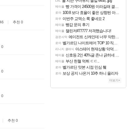
올 시즌 구마유시 솔킬 64회..jpg
LoL
빵 가격이 24500원 이라길래 결제 취소하고 나왔다
메이플
100:8 보다 효율이 좋은 상향된 아제나 ㄷㄷ
로아
이번주 교역소 룩 좋네요 2
와우
46
추천 0
빵값 문의 후기
메이플
챌린저#77777 저격했습니다!
메이플
에이전트 신캐인데 너무 약한거 아님?
검은사막
벨가르딘 나이트메어 TOP 10 직업별 분포
로아
 0
아스테어 현재상황 악덕작업장몰락
리니지 클래식
신호등 2인 40%글 존나 긁히네 씨발
메이플
부산 헌혈 먹튀 ㄷㄷ..
메이플
벨가르딘 맛본 시점 민심 췤
로아
 0
보상 공지 나온거 10추 하니 올리자
로아
더보기+
 0
추천 0