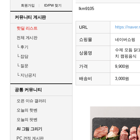
회원가입
ID/PW 찾기
lkm9105
커뮤니티 게시판
URL
https://nave
핫딜 리스트
전체 게시판
쇼핑몰
네이버쇼핑
└
후기
수제 모듬 닭
상품명
치 캠핑음식
└
잡담
└
질문
가격
9,900원
└
지난공지
배송비
3,000원
공통 커뮤니티
오픈 이슈 갤러리
오늘의 핫벤
오늘의 팟벤
AI 그림 그리기
PC 견적 게시판