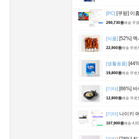
[PC]
[쿠팡] 이홈
290,730원
배송 무
[식품]
[52%] 
22,900원
배송 무료
[생활용품]
[44
19,800원
배송 무료
[기타]
[86%] 
12,900원
배송 무료
[기타]
나이키 에어
107,900원
배송 4,0
[기타]
[78%] 