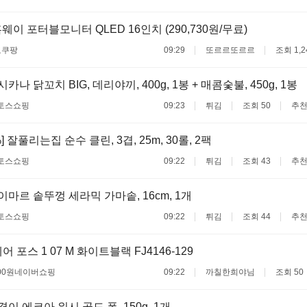
웨이 포터블모니터 QLED 16인치 (290,730원/무료)
료
쿠팡
09:29
또르르또르르
조회 1,2
멕시카나 닭꼬치 BIG, 데리야끼, 400g, 1봉 + 매콤숯불, 450g, 1봉
토스쇼핑
09:23
튀김
조회 50
추천
%] 잘풀리는집 순수 클린, 3겹, 25m, 30롤, 2팩
토스쇼핑
09:22
튀김
조회 43
추천
바이마르 솥뚜껑 세라믹 가마솥, 16cm, 1개
토스쇼핑
09:22
튀김
조회 44
추천
 포스 1 07 M 화이트블랙 FJ4146-129
00원
네이버쇼핑
09:22
까칠한희야님
조회 50
질경이 에코아 워시 골드 폼, 150g, 1개