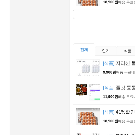
18,500원
배송 무료
전체
인기
식품
[식품]
지리산 물
9,900원
배송 무료
네
[식품]
쫄깃 통통
11,900원
배송 무료
[식품]
41%할인
18,500원
배송 무료