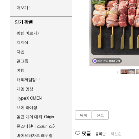
더보기
인기 팟벤
팟벤 바로가기
치지직
차벤
걸그룹
여행
해외게임정보
게임 영상
HyperX OMEN
브이 라이징
목록
신고
일곱 개의 대죄: Origin
몬스터헌터 스토리즈3
댓글
등록순
|
최신순
바이오하자드 레퀴엠