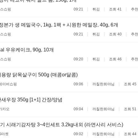
스쇼핑
09:21
튀김
조회 41
추천
우정본가 생 메밀국수, 1kg, 1팩 + 시원한 메밀장, 40g, 6개
스쇼핑
09:21
튀김
조회 40
추천
eal 우유케이크, 90g, 10개
스쇼핑
09:20
튀김
조회 46
추천
용량 닭목살구이 500g (매콤or달콤)
네이버쇼핑
09:06
까칠한희야님
조회 45
우장 350g [1+1] 간장/양념
카카오
09:04
까칠한희야님
조회 51
 시래기감자탕 3~4인세트 3.2kg내외 (라면사리 서비스)
G마켓
09:02
까칠한희야님
조회 44