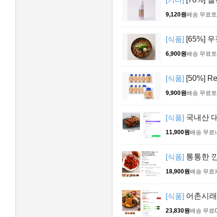
9,120원
배송 무료
토
[식품]
[65%] 
6,900원
배송 무료
토
[식품]
[50%] R
9,900원
배송 무료
토
[식품]
국내산 대
11,900원
배송 무료
[식품]
통통한 깐새
18,900원
배송 무료
[식품]
어촌시래기
23,830원
배송 무료