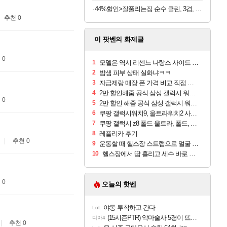
44%할인>잘풀리는집 순수 클린, 3겹, 25m, 30롤, 2팩
추천 0
이 팟벤의 화제글
 0
1
모델은 역시 리센느 나랑스 사이드 1.25L 1박스
2
밤샘 피부 상태 실화냐ㅋㅋ
3
자급제랑 매장 폰 가격 비교 직접 안가도 되네요
4
2만 할인해줌 공식 삼성 갤럭시 워치9 크림, 40mm, 블루투스
 0
5
2만 할인 해줌 공식 삼성 갤럭시 워치9 실버, 44mm, 블루투스
6
쿠팡 갤럭시워치9, 울트라워치2 사전구매 혜택 받아보세요
7
쿠팡 갤럭시 z8 폴드 울트라, 폴드, 플립 사전예약
8
레플리카 후기
추천 0
9
운동할 때 헬스장 스트랩으로 얼굴 만졌다가 볼 뒤집어짐
10
헬스장에서 땀 흘리고 세수 바로 안 하면 트러블 나냐?
 0
오늘의 핫벤
야동 투척하고 간다
LoL
(15시즌PTR) 악마술사 5경이 뜨네요
디아4
추천 0