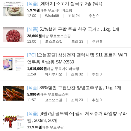
[식품]
[에머이] 소고기 쌀국수 2종 (택1)
5,970원
배송 무료
네이버쇼핑
12:00
Wlsdu89
조회 24
추천 0
[식품]
51%할인 구팔 투쁠 한우 국거리, 1kg, 1개
28,600원
배송 무료
토스쇼핑
12:00
코스모스길
조회 23
추천 0
[PC]
[오늘끝딜] 삼성전자 갤럭시탭 S11 울트라 WIFI
업무용 학습용 SM-X930
1,619,000원
배송 무료
네이버쇼핑
11:58
이시루시오
조회 32
추천 0
[식품]
39%할인 구첩반찬 양념고추무침, 1kg, 1개
5,990원
배송 무료
토스쇼핑
11:57
코스모스길
조회 23
추천 0
[식품]
[8월7일 골드박스] 펩시 제로슈거 라임향 무라
벨, 300ml, 20개
11,930원
배송 무료
쿠팡