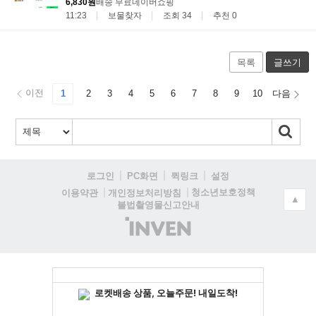
6,830원
배송 무료
네이버쇼핑
11:23
보물찾자
조회 34
추천 0
목록
글쓰기
이전
1
2
3
4
5
6
7
8
9
10
다음
로그인
PC화면
퀵링크
설정
청소년보호정책
이용약관
개인정보처리방침
▲
불법촬영물신고안내
(주)
인
벤