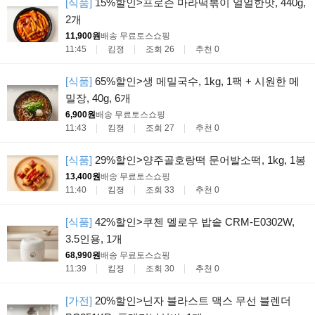
[식품]
15%할인>프로즌 마라떡볶이 얼얼한맛, 440g,
2개
11,900원
배송 무료
토스쇼핑
11:45
킴졍
조회 26
추천 0
[식품]
65%할인>생 메밀국수, 1kg, 1팩 + 시원한 메
밀장, 40g, 6개
6,900원
배송 무료
토스쇼핑
11:43
킴졍
조회 27
추천 0
[식품]
29%할인>양주골호랑떡 문어발소떡, 1kg, 1봉
13,400원
배송 무료
토스쇼핑
11:40
킴졍
조회 33
추천 0
[식품]
42%할인>쿠첸 멜로우 밥솥 CRM-E0302W,
3.5인용, 1개
68,990원
배송 무료
토스쇼핑
11:39
킴졍
조회 30
추천 0
[가전]
20%할인>닌자 블라스트 맥스 무선 블렌더