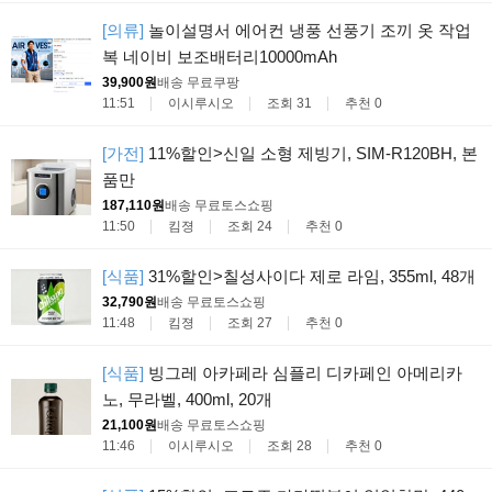
[의류]
놀이설명서 에어컨 냉풍 선풍기 조끼 옷 작업
복 네이비 보조배터리10000mAh
39,900원
배송 무료
쿠팡
11:51
이시루시오
조회 31
추천 0
[가전]
11%할인>신일 소형 제빙기, SIM-R120BH, 본
품만
187,110원
배송 무료
토스쇼핑
11:50
킴졍
조회 24
추천 0
[식품]
31%할인>칠성사이다 제로 라임, 355ml, 48개
32,790원
배송 무료
토스쇼핑
11:48
킴졍
조회 27
추천 0
[식품]
빙그레 아카페라 심플리 디카페인 아메리카
노, 무라벨, 400ml, 20개
21,100원
배송 무료
토스쇼핑
11:46
이시루시오
조회 28
추천 0