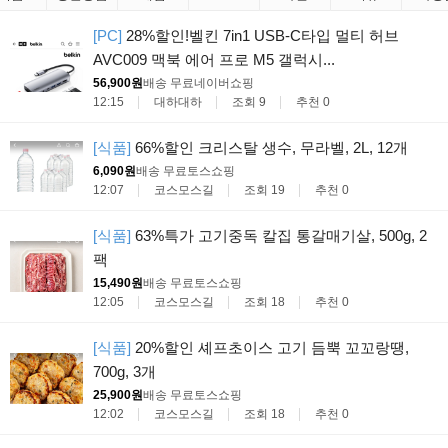
[PC]
28%할인!벨킨 7in1 USB-C타입 멀티 허브
AVC009 맥북 에어 프로 M5 갤럭시...
56,900원
배송 무료
네이버쇼핑
12:15
대하대하
조회 9
추천 0
[식품]
66%할인 크리스탈 생수, 무라벨, 2L, 12개
6,090원
배송 무료
토스쇼핑
12:07
코스모스길
조회 19
추천 0
[식품]
63%특가 고기중독 칼집 통갈매기살, 500g, 2
팩
15,490원
배송 무료
토스쇼핑
12:05
코스모스길
조회 18
추천 0
[식품]
20%할인 셰프초이스 고기 듬뿍 꼬꼬랑땡,
700g, 3개
25,900원
배송 무료
토스쇼핑
12:02
코스모스길
조회 18
추천 0