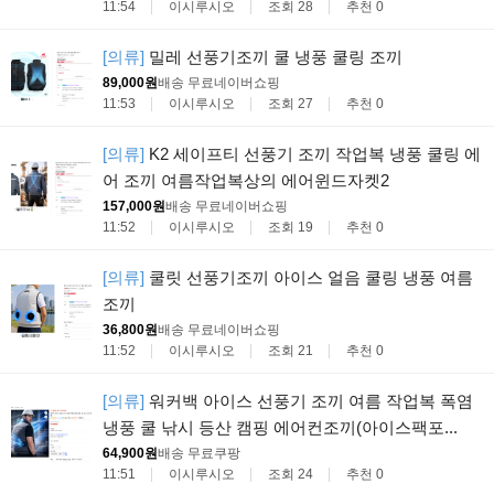
11:54
이시루시오
조회 28
추천 0
[의류]
밀레 선풍기조끼 쿨 냉풍 쿨링 조끼
89,000원
배송 무료
네이버쇼핑
11:53
이시루시오
조회 27
추천 0
[의류]
K2 세이프티 선풍기 조끼 작업복 냉풍 쿨링 에
어 조끼 여름작업복상의 에어윈드자켓2
157,000원
배송 무료
네이버쇼핑
11:52
이시루시오
조회 19
추천 0
[의류]
쿨릿 선풍기조끼 아이스 얼음 쿨링 냉풍 여름
조끼
36,800원
배송 무료
네이버쇼핑
11:52
이시루시오
조회 21
추천 0
[의류]
워커백 아이스 선풍기 조끼 여름 작업복 폭염
냉풍 쿨 낚시 등산 캠핑 에어컨조끼(아이스팩포...
64,900원
배송 무료
쿠팡
11:51
이시루시오
조회 24
추천 0