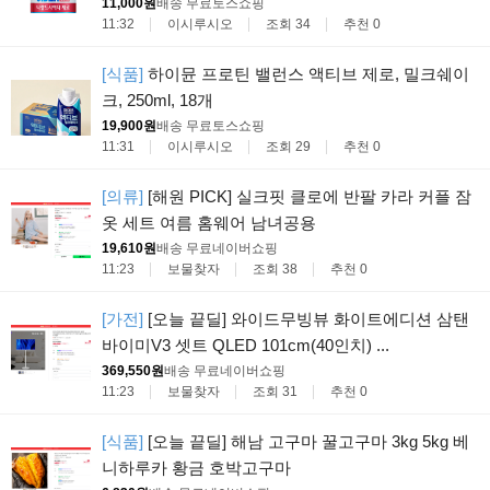
11,000원
배송 무료
토스쇼핑
11:32
이시루시오
조회 34
추천 0
[식품]
하이뮨 프로틴 밸런스 액티브 제로, 밀크쉐이
크, 250ml, 18개
19,900원
배송 무료
토스쇼핑
11:31
이시루시오
조회 29
추천 0
[의류]
[해원 PICK] 실크핏 클로에 반팔 카라 커플 잠
옷 세트 여름 홈웨어 남녀공용
19,610원
배송 무료
네이버쇼핑
11:23
보물찾자
조회 38
추천 0
[가전]
[오늘 끝딜] 와이드무빙뷰 화이트에디션 삼탠
바이미V3 셋트 QLED 101cm(40인치) ...
369,550원
배송 무료
네이버쇼핑
11:23
보물찾자
조회 31
추천 0
[식품]
[오늘 끝딜] 해남 고구마 꿀고구마 3kg 5kg 베
니하루카 황금 호박고구마