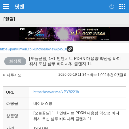
팟벤
[핫딜]
https://party.inven.co.kr/hotdeal/view/24510
[오늘끝딜] 1+1 인텐시브 PDRN 대용량 약산성 바디
화장품
워시 로션 샴푸 바디샤워 클렌져 1L
2026-05-19 11:34
이시루시오
조회수 1,092
추천 0
댓글 0
URL
https://naver.me/xPY822Jh
쇼핑몰
네이버쇼핑
[오늘끝딜] 1+1 인텐시브 PDRN 대용량 약산성 바디
상품명
워시 로션 샴푸 바디샤워 클렌져 1L
가격
19,900원