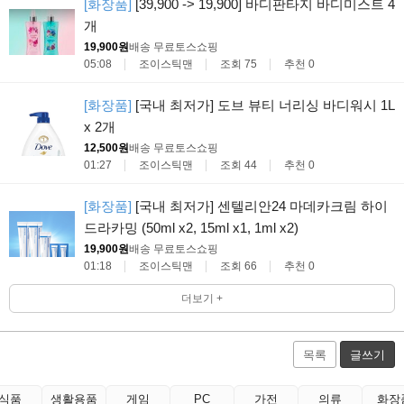
[화장품]
[39,900 -> 19,900] 바디판타지 바디미스트 4
개
19,900원
배송 무료
토스쇼핑
05:08
조이스틱맨
조회 75
추천 0
[화장품]
[국내 최저가] 도브 뷰티 너리싱 바디워시 1L
x 2개
12,500원
배송 무료
토스쇼핑
01:27
조이스틱맨
조회 44
추천 0
[화장품]
[국내 최저가] 센텔리안24 마데카크림 하이
드라카밍 (50ml x2, 15ml x1, 1ml x2)
19,900원
배송 무료
토스쇼핑
01:18
조이스틱맨
조회 66
추천 0
더보기 +
목록
글쓰기
식품
생활용품
게임
PC
가전
의류
화장