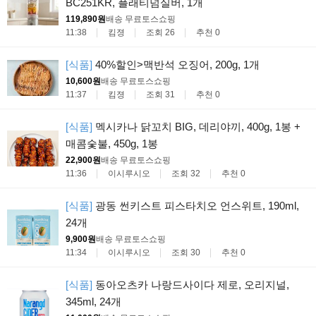
BC251KR, 플래티넘실버, 1개
119,890원
배송 무료
토스쇼핑
11:38
킴졍
조회 26
추천 0
[식품]
40%할인>맥반석 오징어, 200g, 1개
10,600원
배송 무료
토스쇼핑
11:37
킴졍
조회 31
추천 0
[식품]
멕시카나 닭꼬치 BIG, 데리야끼, 400g, 1봉 +
매콤숯불, 450g, 1봉
22,900원
배송 무료
토스쇼핑
11:36
이시루시오
조회 32
추천 0
[식품]
광동 썬키스트 피스타치오 언스위트, 190ml,
24개
9,900원
배송 무료
토스쇼핑
11:34
이시루시오
조회 30
추천 0
[식품]
동아오츠카 나랑드사이다 제로, 오리지널,
345ml, 24개