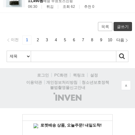
11,490원
배송 무료
토스쇼핑
06:30
튀김
조회 62
추천 0
목록
글쓰기
이전
1
2
3
4
5
6
7
8
9
10
다음
로그인
PC화면
퀵링크
설정
청소년보호정책
이용약관
개인정보처리방침
▲
불법촬영물신고안내
(주)
인
벤