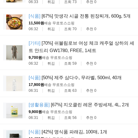
06:33
튀김
조회 73
추천 0
[식품]
[67%] 맛생각 시골 전통 된장찌개, 600g, 5개
11,500원
배송 무료
토스쇼핑
06:32
튀김
조회 70
추천 0
[기타]
[70%] 쉬블림로브 여성 체크 캐주얼 상하의 세
트 안드리 GW1780, FREE, 1세트
9,700원
배송 무료
토스쇼핑
06:32
튀김
조회 59
추천 0
[식품]
[50%] 제주 삼다수, 무라벨, 500ml, 40개
17,900원
배송 무료
토스쇼핑
06:31
튀김
조회 63
추천 0
[생활용품]
[67%] 지오클린 레몬 주방세제, 4L, 2개
9,900원
배송 무료
토스쇼핑
06:31
튀김
조회 56
추천 0
[식품]
[42%] 명식품 파래김, 100매, 1개