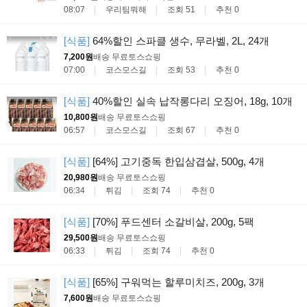
08:07
우리팀뭐해
조회 51
추천 0
[식품]
64%할인 스파클 생수, 무라벨, 2L, 24개
7,200원
배송 무료
토스쇼핑
07:00
코스모스길
조회 53
추천 0
[식품]
40%할인 실속 납작롱다리 오징어, 18g, 10개
10,800원
배송 무료
토스쇼핑
06:57
코스모스길
조회 67
추천 0
[식품]
[64%] 고기중독 한입삼겹살, 500g, 4개
20,980원
배송 무료
토스쇼핑
06:34
튀김
조회 74
추천 0
[식품]
[70%] 푸드센터 소갈비살, 200g, 5팩
29,500원
배송 무료
토스쇼핑
06:33
튀김
조회 74
추천 0
[식품]
[65%] 구워먹는 할루미치즈, 200g, 3개
7,600원
배송 무료
토스쇼핑