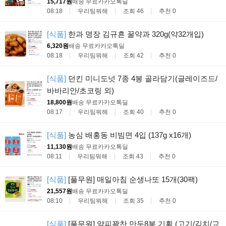
15,717원
배송 무료
카카오톡딜
08:18
우리팀뭐해
조회 46
추천 0
[식품]
한과 명장 김규흔 꿀약과 320g(약32개입)
6,320원
배송 무료
카카오톡딜
08:18
우리팀뭐해
조회 42
추천 0
[식품]
던킨 미니도넛 7종 4봉 골라담기(글레이즈드/
바바리안/초코링 외)
18,800원
배송 무료
카카오톡딜
08:17
우리팀뭐해
조회 40
추천 0
[식품]
농심 배홍동 비빔면 4입 (137g x16개)
11,130원
배송 무료
카카오톡딜
08:11
우리팀뭐해
조회 43
추천 0
[식품]
[풀무원] 매일아침 순생나또 15개(30팩)
21,557원
배송 무료
카카오톡딜
08:10
우리팀뭐해
조회 35
추천 0
[식품]
[풀무원] 얄피꽉찬 만두8봉 기획 (고기/김치/교