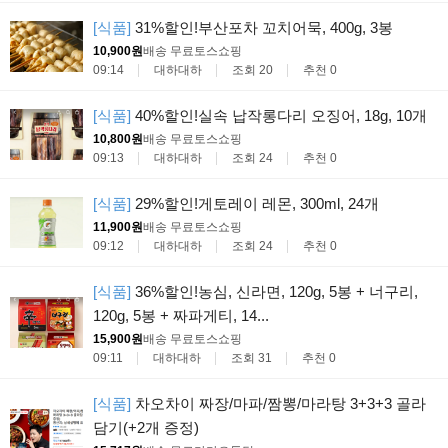
[식품]
31%할인!부산포차 꼬치어묵, 400g, 3봉
10,900원
배송 무료
토스쇼핑
09:14
대하대하
조회 20
추천 0
[식품]
40%할인!실속 납작롱다리 오징어, 18g, 10개
10,800원
배송 무료
토스쇼핑
09:13
대하대하
조회 24
추천 0
[식품]
29%할인!게토레이 레몬, 300ml, 24개
11,900원
배송 무료
토스쇼핑
09:12
대하대하
조회 24
추천 0
[식품]
36%할인!농심, 신라면, 120g, 5봉 + 너구리,
120g, 5봉 + 짜파게티, 14...
15,900원
배송 무료
토스쇼핑
09:11
대하대하
조회 31
추천 0
[식품]
차오차이 짜장/마파/짬뽕/마라탕 3+3+3 골라
담기(+2개 증정)