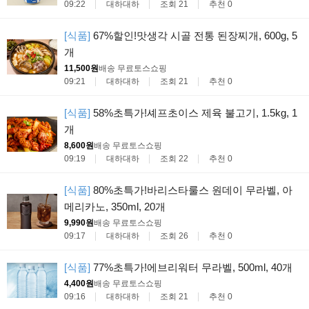
09:22
대하대하
조회 21
추천 0
[식품]
67%할인!맛생각 시골 전통 된장찌개, 600g, 5
개
11,500원
배송 무료
토스쇼핑
09:21
대하대하
조회 21
추천 0
[식품]
58%초특가!셰프초이스 제육 불고기, 1.5kg, 1
개
8,600원
배송 무료
토스쇼핑
09:19
대하대하
조회 22
추천 0
[식품]
80%초특가!바리스타룰스 원데이 무라벨, 아
메리카노, 350ml, 20개
9,990원
배송 무료
토스쇼핑
09:17
대하대하
조회 26
추천 0
[식품]
77%초특가!에브리워터 무라벨, 500ml, 40개
4,400원
배송 무료
토스쇼핑
09:16
대하대하
조회 21
추천 0