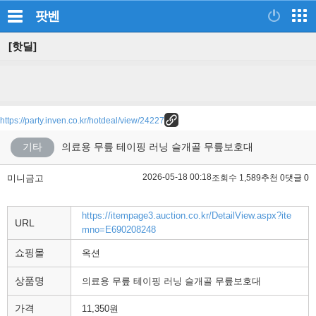
팟벤
[핫딜]
https://party.inven.co.kr/hotdeal/view/24227
기타
의료용 무릎 테이핑 러닝 슬개골 무릎보호대
2026-05-18 00:18
미니금고
조회수 1,589
추천 0
댓글 0
https://itempage3.auction.co.kr/DetailView.aspx?ite
URL
mno=E690208248
쇼핑몰
옥션
상품명
의료용 무릎 테이핑 러닝 슬개골 무릎보호대
가격
11,350원