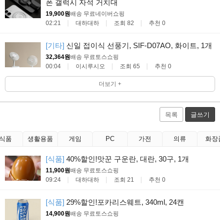
폰 갤럭시 자석 거치대
19,900원
배송 무료
네이버쇼핑
02:21
대하대하
조회 82
추천 0
[기타]
신일 접이식 선풍기, SIF-D07AO, 화이트, 1개
32,364원
배송 무료
토스쇼핑
00:04
이시루시오
조회 65
추천 0
더보기 +
목록
글쓰기
식품
생활용품
게임
PC
가전
의류
화장
[식품]
40%할인!맛꾼 구운란, 대란, 30구, 1개
11,900원
배송 무료
토스쇼핑
09:24
대하대하
조회 21
추천 0
[식품]
29%할인!포카리스웨트, 340ml, 24캔
14,900원
배송 무료
토스쇼핑