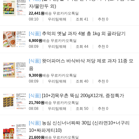
자/물만두 외)
22,441원
배송 무료
카카오톡딜
08:10
우리팀뭐해
조회 41
추천 0
[식품]
추억의 옛날 과자 4봉 총 1kg 외 골라담기
6,900원
배송 무료
카카오톡딜
08:09
우리팀뭐해
조회 44
추천 0
[식품]
왓더파머스 바삭바삭 저당 제로 과자 11종 모
음
9,300원
배송 무료
카카오톡딜
08:09
우리팀뭐해
조회 40
추천 0
[식품]
[10+2]목우촌 뚝심 200gX12개, 증정특가
21,760원
배송 무료
카카오톡딜
08:08
우리팀뭐해
조회 50
추천 0
[식품]
농심 신신너너짜짜 30입 (신라면10+너구리
10+짜파게티10)
21,600원
배송 무료
카카오톡딜