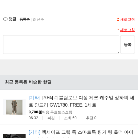
댓글
등록순
|
최신순
새로고침
새로고침
등록
최근 등록된 비슷한 핫딜
[기타]
[70%] 쉬블림로브 여성 체크 캐주얼 상하의 세
트 안드리 GW1780, FREE, 1세트
9,700원
배송 무료
토스쇼핑
06:32
튀김
조회 59
추천 0
[기타]
맥세이프 그립 톡 스마트톡 핑거 링 홀더 아이