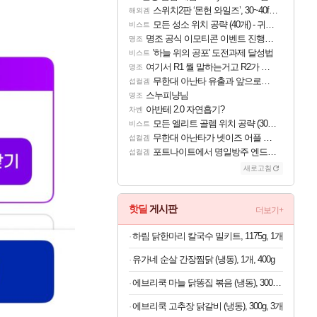
스위치2판 ‘몬헌 와일즈’, 30~40fps 목표 추정
해외겜
모든 성소 위치 공략 (40개) - 귀환한 영혼 도전과제
비스트
명조 공식 이모티콘 이벤트 진행해봤습니다! 참여부터 추첨까지????
명조
'하늘 위의 공포' 도전과제 달성법
비스트
여기서 R1 뭘 말하는거고 R2가 뭘말하는걸까요?
명조
무한대 아난타 유출과 앞으로의 예상 (루머)
섭컬겜
스누피냥님
명조
아반테 2.0 자연흡기?
차벤
모든 엘리트 골렘 위치 공략 (30개) - 방랑 결투가
비스트
무한대 아난타가 넷이즈 어플 달력에 일정 등록
섭컬겜
포트나이트에서 명일방주 엔드필드 [펠리카] 판매 예정
섭컬겜
새로고침
핫딜
게시판
더보기+
하림 닭한마리 칼국수 밀키트, 1175g, 1개
유가네 순살 간장찜닭 (냉동), 1개, 400g
에브리쿡 마늘 닭똥집 볶음 (냉동), 300g, 1개
에브리쿡 고추장 닭갈비 (냉동), 300g, 3개