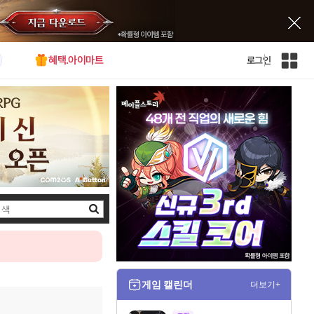
혜택.아이마트
로그인
인
벤
전
체
사
이
트
맵
검
색
게임 캘린더
더보기+