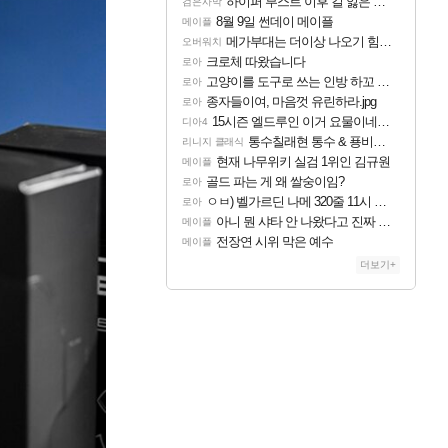
하이퍼 부스트 이후 길 잃은 뉴비분들!
검은사막
8월 9일 썬데이 메이플
메이플
메가부대는 더이상 나오기 힘들것 같다는 생각임
오버워치
크로체 따왔습니다
로아
고양이를 도구로 쓰는 인방 하꼬 스트리머 박제합니다.
로아
종자들이여, 마음껏 유린하라.jpg
로아
15시즌 엘드루인 이거 요물이네요ㅋㅋㅋㅋㅋㅋ
디아4
통수칠래현 통수 & 푱비서 제 3의 물결
리니지 클래식
현재 나무위키 실검 1위인 김규원
메이플
골드 파는 게 왜 쌀숭이임?
로아
ㅇㅂ) 벨가르딘 나메 320줄 11시 유기 택틱 소개
로아
아니 뭔 샤타 안 나왔다고 진짜 화내는 사람도 있네
메이플
전장연 시위 막은 예수
메이플
더보기+