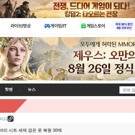
X
최대 90% 할인
라이브/영상
게이밍/IT
게임스토어
8월 프로모션
핫벤
뉴스
24111
리 시트 세제 검은 옷 복원 30매