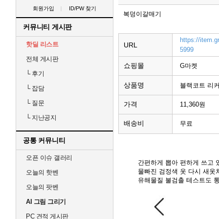
회원가입
ID/PW 찾기
복덩이갈매기
커뮤니티 게시판
https://item
핫딜 리스트
URL
5999
전체 게시판
쇼핑몰
G마켓
└
후기
상품명
블랙코트 리커
└
잡담
└
질문
가격
11,360원
└
지난공지
배송비
무료
공통 커뮤니티
오픈 이슈 갤러리
간편하게 뽑아 편하게 쓰고 
물빠진 검정색 옷 다시 새옷
오늘의 핫벤
유해물질 불검출 테스트도 통
오늘의 팟벤
AI 그림 그리기
PC 견적 게시판