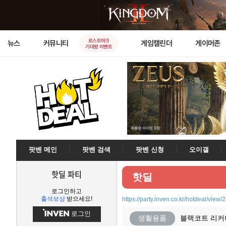
로스트아크
뉴스
커뮤니티
게임캘린더
게이머존
기대평 이벤트
팟벤 메인
팟벤 검색
팟벤 신청
오이갤
핫딜 파티
핫딜
로그인하고
출석보상
받으세요!
https://party.inven.co.kr/hotdeal/view/
로그인
생활용품
블랙코트 리커버