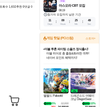
모집
아스오라 CBT 모집
조회수 1,632
추천 0
댓글 0
08.19
참가자 모집까지 남은 기간
11
09
25
48
Days
Hours
Min
Sec
게임 핫딜 (PC/스팀)
스토어+
마블 투혼 파이팅 소울즈 정식출시!
마블 히어로 총 출동&화려한 격투!
네이버 포인트 혜택까지!
인벤게임즈 8월 특별 할인!
드래곤소드: 어웨이크닝 입점!
문명 7 특별 할인!
귀무자: 검의 길 예약 판매 중!
비스트 오브 리인카네이션 정식 출시!
커세어 코브 출시 기념 할인!
더 렐릭 퍼스트 가디언 정식 출시
베데스다 40주년 기념 할인 중!
캡콤 프렌차이즈 할인 진행 중!
캡콤 일부 상품 상시 할인
스타워즈 은하계 레이서
로블록스 기프트 카드 공식 입점
인기 퍼블리셔 모음!
스팀으로 만나는 드래곤소드!
조선&고려 DLC 출시 예정
10% 할인과
게임프릭 신작 IP
해적'섬'을 발전시키자!
설화x하드코어 액션!
베데스다의 명작들을
몬헌, 바하 등 인기 IP를
몬헌 와일즈 & 드래곤즈 도그마2
인벤게임즈에서 10% 추가 적립
Robux를 가장 안전하고
최대 90% 할인가를 만나보세요!
네이버혜택과 함께 만나보세요!
50%할인&추가 적립까지!
이니&베니 혜택까지!
네이버 혜택가와 함께 예약하세요!
할인&네이버혜택으로 만나보세요!
네이버페이 혜택과 만나보세요!
40주년 프로모션으로 만나보세요!
할인가에 만나보세요!
일부 에디션 상시 할인!
혜택으로 예약 판매 중
편안하게 충전하세요
팰월드 Palworld
드래곤소드 어웨이
크닝 DragonSword A
wakening
5%
32,000
10%