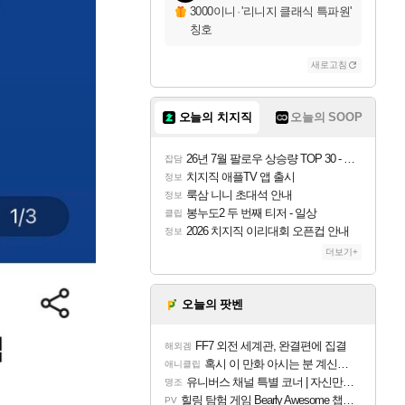
3000이니
·
'리니지 클래식 특파원'
칭호
새로고침
오늘의 치지직
오늘의 SOOP
26년 7월 팔로우 상승량 TOP 30 - 월간 치지직
잡담
치지직 애플TV 앱 출시
정보
룩삼 니니 초대석 안내
정보
봉누도2 두 번째 티저 - 일상
클립
2026 치지직 이리대회 오픈컵 안내
정보
더보기+
오늘의 팟벤
FF7 외전 세계관, 완결편에 집결
해외겜
혹시 이 만화 아시는 분 계신가요
애니클립
유니버스 채널 특별 코너 | 자신만의 스타일
명조
힐링 탐험 게임 Bearly Awesome 챕터 1 트레일러
PV