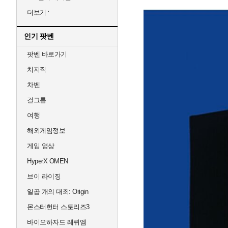
더보기
인기 팟벤
팟벤 바로가기
치지직
차벤
걸그룹
여행
해외게임정보
게임 영상
HyperX OMEN
브이 라이징
일곱 개의 대죄: Origin
몬스터헌터 스토리즈3
바이오하자드 레퀴엠