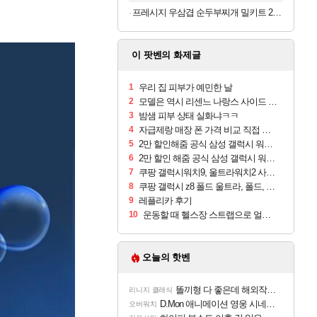
프레시지 우삼겹 순두부찌개 밀키트 2인분
이 팟벤의 화제글
1
우리 집 피부가 예민한 날
2
모델은 역시 리센느 나랑스 사이드 1.25L 1박스
3
밤샘 피부 상태 실화냐ㅋㅋ
4
자급제랑 매장 폰 가격 비교 직접 안가도 되네요
5
2만 할인해줌 공식 삼성 갤럭시 워치9 크림, 40mm, 블루투스
6
2만 할인 해줌 공식 삼성 갤럭시 워치9 실버, 44mm, 블루투스
7
쿠팡 갤럭시워치9, 울트라워치2 사전구매 혜택 받아보세요
8
쿠팡 갤럭시 z8 폴드 울트라, 폴드, 플립 사전예약
9
레플리카 후기
10
운동할 때 헬스장 스트랩으로 얼굴 만졌다가 볼 뒤집어짐
오늘의 핫벤
똘끼형 다 좋은데 해외작업장 도와주는 짓은 좀 아니지않냐?
리니지 클래식
D.Mon 애니메이션 영웅 시네마틱
오버워치