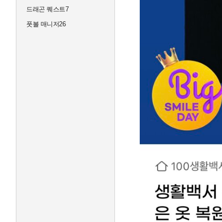
드래곤 퀘스트7
풋볼 매니저26